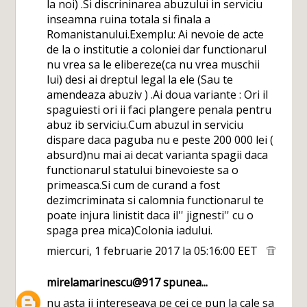
la noi) .Si discrininarea abuzului in serviciu
inseamna ruina totala si finala a
Romanistanului.Exemplu: Ai nevoie de acte
de la o institutie a coloniei dar functionarul
nu vrea sa le elibereze(ca nu vrea muschii
lui) desi ai dreptul legal la ele (Sau te
amendeaza abuziv ) .Ai doua variante : Ori il
spaguiesti ori ii faci plangere penala pentru
abuz ib serviciu.Cum abuzul in serviciu
dispare daca paguba nu e peste 200 000 lei (
absurd)nu mai ai decat varianta spagii daca
functionarul statului binevoieste sa o
primeasca.Si cum de curand a fost
dezimcriminata si calomnia functionarul te
poate injura linistit daca il'' jignesti'' cu o
spaga prea mica)Colonia iadului.
miercuri, 1 februarie 2017 la 05:16:00 EET
mirelamarinescu@917
spunea...
nu asta ii intereseaya pe cei ce pun la cale sa