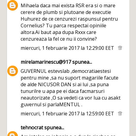
Mihaela daca mai exista RSR era si o mare
cerere de plumb si plutoane de executie
Huhurez de ce cenzurezi raspunsul pentru
Cornelius? Tu parca respectai opiniile
altora.Ai baut apa dupa Rxxx care
cenzureaza la fel ce nu ii convine?
miercuri, 1 februarie 2017 la 12:29:00 EET
mirelamarinescu@917
spunea...
GUVERNUL estevslab ,democratiaestesi
pentru mine ,sa nu suport magariile facute
de alde NICUSOR DAN si ai lui ,sa puna
tunurilre u apa pe ei daca facmarsuri
neautorizate ,O sa vedeti ca vor lua cu asakt
guvernul si parlaMENTUL .
miercuri, 1 februarie 2017 la 12:59:00 EET
tehnocrat
spunea...