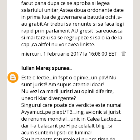
facut pana dupa ce se aproba si legea
salariului unitar,Astea doua ordonante date
in prima lua de guvernare a batutla ochi ,s-
au grabit.Ar trebui sa renunte si sa faca legi
rapid prin parlament AU gresit ,sareuoasca
si mai tarziu sa se regrupeze si sa o ia de la
cap ,ca altfel nu vor avea liniste.
miercuri, 1 februarie 2017 la 16:08:00 EET
Iulian Mareș
spunea...
Este o lectie....in fspt o opinie...un pdv! Nu
sunt jurist!! Am supus atentiei doar!
Nu vezi ca marii juristi au opinii diferite,
uneori kiar divergente?
Singurul care poate da verdicte este numai
Avyamuci..pe piept/T3....ing. avionic si jurist
de renume mondial....unic in Calea Lactee....,
dar l-a balacarit pe H pe celalalt blig....si
acum suntem lipsiti de lumina!
Sau hraneste ratustele si nu are timp de