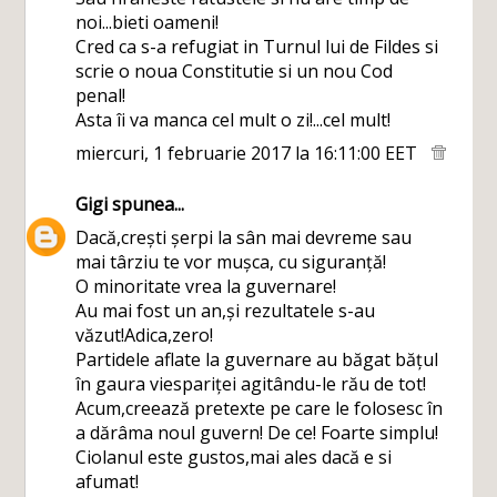
noi...bieti oameni!
Cred ca s-a refugiat in Turnul lui de Fildes si
scrie o noua Constitutie si un nou Cod
penal!
Asta îi va manca cel mult o zi!...cel mult!
miercuri, 1 februarie 2017 la 16:11:00 EET
Gigi
spunea...
Dacă,crești șerpi la sân mai devreme sau
mai târziu te vor mușca, cu siguranță!
O minoritate vrea la guvernare!
Au mai fost un an,și rezultatele s-au
văzut!Adica,zero!
Partidele aflate la guvernare au băgat bățul
în gaura viespariței agitându-le rău de tot!
Acum,creează pretexte pe care le folosesc în
a dărâma noul guvern! De ce! Foarte simplu!
Ciolanul este gustos,mai ales dacă e si
afumat!