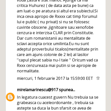
voda ),asta e stat mafiot. Ajunge ca ma
critica Huhurez ( de data asta pe bune) ca
am luat-o pe aratura si altul era subiectul.Si
inca ceva apropo de Rxxxx cat timp forumul
lui e public ( nu privat) si nu se folosesc
cuvinte obscene ,jignitoare sau xenofobe
cenzura e interzisa CLAR prin Constitutie.
Dar cum romanistanii au mentalitate de
sclavi accepta orice umilinta.Eu nu sunt
adeptul proverbului ticalos(mentalitate prin
care am ajuns colonie de 2 lei) al lasilor
''capul plecat sabia nu-l taie '' Oricum vad ca
Rxxx cenzureaza mai putin si se apropie de
normalitate.
miercuri, 1 februarie 2017 la 15:59:00 EET
mirelamarinescu@917
spunea...
In legatura cuacest guvern Nu trebuia sa se
grabeasca cu aceleordonante , trebuia sa
astepte sa duca la bun sfarsit ce avea de