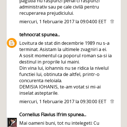
pagubă nu răspunzi penal ci răspunzi
administrativ sau pe cale civilă pentru
recuperarea prejudiciului.
miercuri, 1 februarie 2017 la 09:04:00 EET
tehnocrat
spunea...
Lovitura de stat din decembrie 1989 nu s-a
terminat. Asistam la ultimele zvagniri a ei.
A sosit momentul ca poporul roman sa-si ia
destinul in proprile lui maini.
Din vina lui, iohannis nu se ridica la nivelul
functiei lui, obtinuta de altfel, printr-o
concurenta neloiala.
DEMISIA IOHANIS, te-am votat si mi-ai
inselat asteptarile.
miercuri, 1 februarie 2017 la 09:30:00 EET
Cornelius Flavius Ifrim
spunea...
Mai oameni buni, tot nu intelegeti: Cu