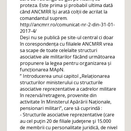
proteza. Este prima și probabil ultima dată
când ANCMRR își arată colții de acrilat la
comandantul suprem.
http://ancmrr.ro/comunicat-nr-2-din-31-01-
2017-4/
Deși nu se publică pe site-ul central ci doar
în corespondența cu filialele ANCMRR vrea
sa scape de toate celelalte structuri
asociative ale militarilor făcând următoarea
propunere la legea pentru organizarea și
funcționarea MApN.
” Introducerea unui capitol „Relaționarea
structurilor ministerului cu structurile
asociative reprezentative a cadrelor militare
în rezervă/retragere, provenite din
activitate în Ministerul Apărării Naționale,
pensionari militari”, care să cuprindă :
- Structurile asociative reprezentative (care
au cel puţin 20 de filiale judeţene şi 15.000
de membrii cu personalitate juridică, de nivel