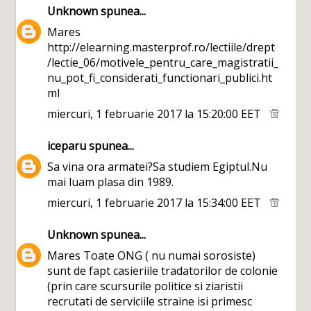
Unknown
spunea...
Mares
http://elearning.masterprof.ro/lectiile/drept
/lectie_06/motivele_pentru_care_magistratii_
nu_pot_fi_considerati_functionari_publici.ht
ml
miercuri, 1 februarie 2017 la 15:20:00 EET
iceparu
spunea...
Sa vina ora armatei?Sa studiem Egiptul.Nu
mai luam plasa din 1989.
miercuri, 1 februarie 2017 la 15:34:00 EET
Unknown
spunea...
Mares Toate ONG ( nu numai sorosiste)
sunt de fapt casieriile tradatorilor de colonie
(prin care scursurile politice si ziaristii
recrutati de serviciile straine isi primesc