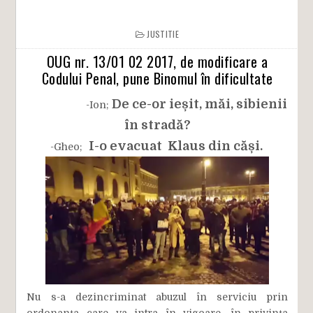
JUSTITIE
OUG nr. 13/01 02 2017, de modificare a
Codului Penal, pune Binomul în dificultate
De ce-or ieșit, măi, sibienii
-Ion;
în stradă?
I-o evacuat Klaus din căși.
-Gheo;
Nu s-a dezincriminat abuzul în serviciu prin