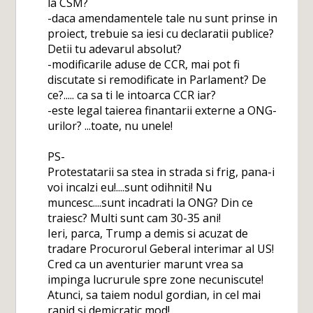
la CSM?
-daca amendamentele tale nu sunt prinse in
proiect, trebuie sa iesi cu declaratii publice?
Detii tu adevarul absolut?
-modificarile aduse de CCR, mai pot fi
discutate si remodificate in Parlament? De
ce?..... ca sa ti le intoarca CCR iar?
-este legal taierea finantarii externe a ONG-
urilor? ...toate, nu unele!
PS-
Protestatarii sa stea in strada si frig, pana-i
voi incalzi eu!....sunt odihniti! Nu
muncesc....sunt incadrati la ONG? Din ce
traiesc? Multi sunt cam 30-35 ani!
Ieri, parca, Trump a demis si acuzat de
tradare Procurorul Geberal interimar al US!
Cred ca un aventurier marunt vrea sa
impinga lucrurule spre zone necuniscute!
Atunci, sa taiem nodul gordian, in cel mai
rapid si demicratic mod!