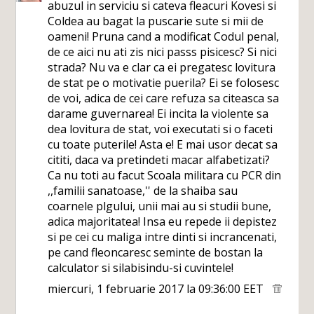
abuzul in serviciu si cateva fleacuri Kovesi si
Coldea au bagat la puscarie sute si mii de
oameni! Pruna cand a modificat Codul penal,
de ce aici nu ati zis nici passs pisicesc? Si nici
strada? Nu va e clar ca ei pregatesc lovitura
de stat pe o motivatie puerila? Ei se folosesc
de voi, adica de cei care refuza sa citeasca sa
darame guvernarea! Ei incita la violente sa
dea lovitura de stat, voi executati si o faceti
cu toate puterile! Asta e! E mai usor decat sa
cititi, daca va pretindeti macar alfabetizati?
Ca nu toti au facut Scoala militara cu PCR din
,,familii sanatoase,'' de la shaiba sau
coarnele plgului, unii mai au si studii bune,
adica majoritatea! Insa eu repede ii depistez
si pe cei cu maliga intre dinti si incrancenati,
pe cand fleoncaresc seminte de bostan la
calculator si silabisindu-si cuvintele!
miercuri, 1 februarie 2017 la 09:36:00 EET