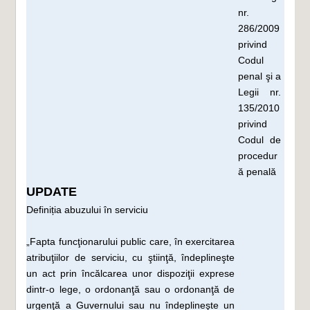
nr.
286/2009
privind
Codul
penal şi a
Legii nr.
135/2010
privind
Codul de
procedur
ă penală
UPDATE
Definiția abuzului în serviciu
„Fapta funcţionarului public care, în exercitarea
atribuţiilor de serviciu, cu ştiinţă, îndeplineşte
un act prin încălcarea unor dispoziţii exprese
dintr-o lege, o ordonanţă sau o ordonanţă de
urgenţă a Guvernului sau nu îndeplineşte un