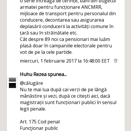
o serie întreagă de cerințe, bani din bugetul
armatei pentru funcționare ANCMRR,
mijloace de transport pentru personalul din
conducere, decontarea sau asigurarea
deplasării conducerii la activități comune în
țară sau în străinătate etc.
Cât despre 89 noi ca pensionari mai luăm
plasă doar în campaniile electorale pentru
vot de pe la cele partide.
miercuri, 1 februarie 2017 la 16:48:00 EET
Huhu Rezea
spunea...
@călugăre
Nu te mai lua după cai verzi de pe lângă
mânăstire și vezi, după ce citești aici, dacă
magistrații sunt funcționari publici în sensul
legii penale.
Art. 175 Cod penal
Funcţionar public