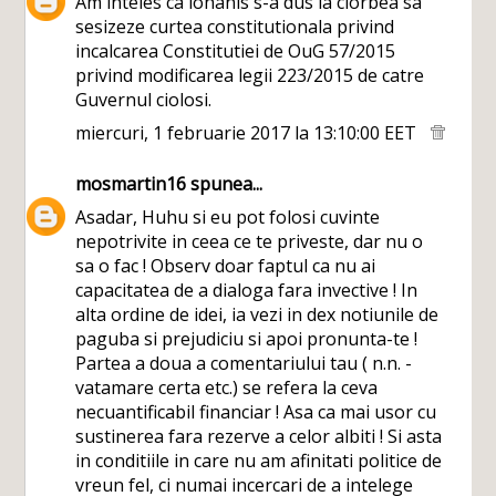
Am inteles ca iohanis s-a dus la ciorbea sa
sesizeze curtea constitutionala privind
incalcarea Constitutiei de OuG 57/2015
privind modificarea legii 223/2015 de catre
Guvernul ciolosi.
miercuri, 1 februarie 2017 la 13:10:00 EET
mosmartin16
spunea...
Asadar, Huhu si eu pot folosi cuvinte
nepotrivite in ceea ce te priveste, dar nu o
sa o fac ! Observ doar faptul ca nu ai
capacitatea de a dialoga fara invective ! In
alta ordine de idei, ia vezi in dex notiunile de
paguba si prejudiciu si apoi pronunta-te !
Partea a doua a comentariului tau ( n.n. -
vatamare certa etc.) se refera la ceva
necuantificabil financiar ! Asa ca mai usor cu
sustinerea fara rezerve a celor albiti ! Si asta
in conditiile in care nu am afinitati politice de
vreun fel, ci numai incercari de a intelege