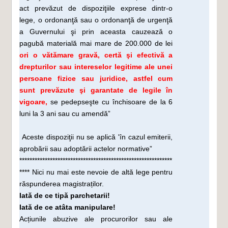
act prevăzut de dispoziţiile exprese dintr-o
lege, o ordonanţă sau o ordonanţă de urgenţă
a Guvernului şi prin aceasta cauzează o
pagubă materială mai mare de 200.000 de lei
ori o vătămare gravă, certă şi efectivă a
drepturilor sau intereselor legitime ale unei
persoane fizice sau juridice, astfel cum
sunt prevăzute şi garantate de legile în
vigoare,
se pedepseşte cu închisoare de la 6
luni la 3 ani sau cu amendă”
Aceste dispoziţii nu se aplică 'în cazul emiterii,
aprobării sau adoptării actelor normative”
************************************************************
****
Nici nu mai este nevoie de altă lege pentru
răspunderea magistraților.
Iată de ce tipă parchetarii!
Iată de ce atâta manipulare!
Acțiunile abuzive ale procurorilor sau ale