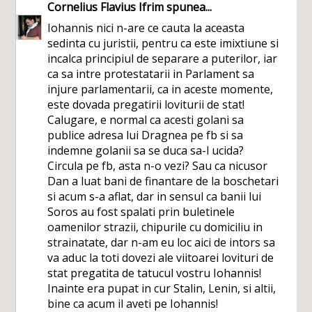
Cornelius Flavius Ifrim
spunea...
Iohannis nici n-are ce cauta la aceasta
sedinta cu juristii, pentru ca este imixtiune si
incalca principiul de separare a puterilor, iar
ca sa intre protestatarii in Parlament sa
injure parlamentarii, ca in aceste momente,
este dovada pregatirii loviturii de stat!
Calugare, e normal ca acesti golani sa
publice adresa lui Dragnea pe fb si sa
indemne golanii sa se duca sa-l ucida?
Circula pe fb, asta n-o vezi? Sau ca nicusor
Dan a luat bani de finantare de la boschetari
si acum s-a aflat, dar in sensul ca banii lui
Soros au fost spalati prin buletinele
oamenilor strazii, chipurile cu domiciliu in
strainatate, dar n-am eu loc aici de intors sa
va aduc la toti dovezi ale viitoarei lovituri de
stat pregatita de tatucul vostru Iohannis!
Inainte era pupat in cur Stalin, Lenin, si altii,
bine ca acum il aveti pe Iohannis!