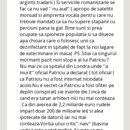
argintii tradarii ) Si serviciile romanistane se
fac ca nu vad '' nu aud'' ( apropo de satelitii
monsad si amprenta vocala pentru care nu
trebuie mandat) ca sa nu supere stapanii cu
perciuni pana la gat .Bine sunt si prea
ocupate sa spioneze populatia si sa dilueze
apa chioara care o folosesc unii ca
dezinfectant in spitale( de fapt la noi lagare
de exterminare in masa) .PS .Stiai ca singurul
mormant pazit non stop e al lui Patriciu ?
Nu mai zic ca spitalul din Londra unde ''a
murit'' oficial Patriciu a declarat ( tot oficial )
ca Patriciu nu a fost internat niciodata
acolo.Nu e secret ca Patriciu a fost ofiter pe
deplin conspirat( sie inainte die ) inca de
cand era tanar arhitect nici nu mai conteaza
. Ca din averea de 2,2 miliarde euro rudele
impart doar 200 de milioane lei( si alea
ipotecate de datorii) iar nu mai
conteaza.Vorba unui critic'' naiv'' (basina