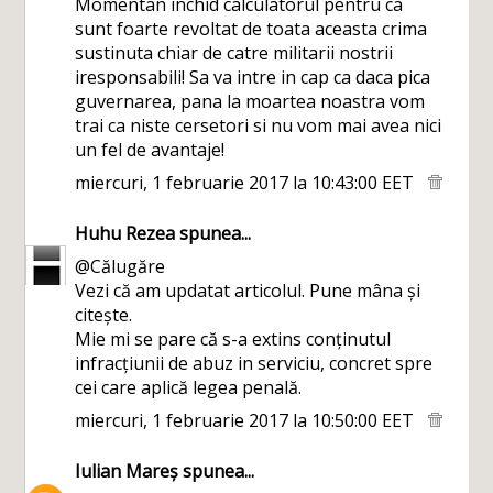
Momentan inchid calculatorul pentru ca
sunt foarte revoltat de toata aceasta crima
sustinuta chiar de catre militarii nostrii
iresponsabili! Sa va intre in cap ca daca pica
guvernarea, pana la moartea noastra vom
trai ca niste cersetori si nu vom mai avea nici
un fel de avantaje!
miercuri, 1 februarie 2017 la 10:43:00 EET
Huhu Rezea
spunea...
@Călugăre
Vezi că am updatat articolul. Pune mâna și
citește.
Mie mi se pare că s-a extins conținutul
infracțiunii de abuz in serviciu, concret spre
cei care aplică legea penală.
miercuri, 1 februarie 2017 la 10:50:00 EET
Iulian Mareș
spunea...