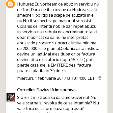
Huhurez.Eu vorbeam de abuz in serviciu nu
de furt.Daca tie iti convine ca Hudrea si alti
smecheri politici sa scape de acuzatii mie
nu.Nu il suspectez pe masonul sorosist
Ciolanis de intentii nobile dar repet abuzul
in serviciu nu trebuia dezincriminat total ci
doar modificat ca sa nu fie interpretat
abuziv de procurori ( practic limita minima
de 200 000 lei e gluma).Colonia asta msfiota
devine un iad .Mai ales dupa orice factura
devine titlu executoriu dupa 15 zile ( poti
pierde casa )de la EMITERE desi factura
poate fi platita in 30 de zile .
miercuri, 1 februarie 2017 la 10:11:00 EET
Cornelius Flavius Ifrim
spunea...
S-a iesit in strada sa darame Guvernul! Nu
va e scarba si revolta de ce se intampla? Nu
va e frica de ce urmeaza dupa asta?