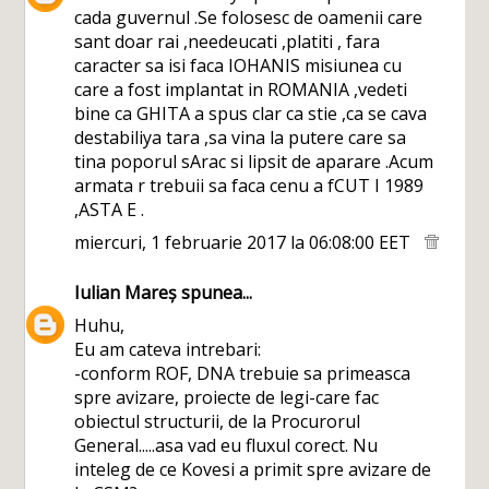
cada guvernul .Se folosesc de oamenii care
sant doar rai ,needeucati ,platiti , fara
caracter sa isi faca IOHANIS misiunea cu
care a fost implantat in ROMANIA ,vedeti
bine ca GHITA a spus clar ca stie ,ca se cava
destabiliya tara ,sa vina la putere care sa
tina poporul sArac si lipsit de aparare .Acum
armata r trebuii sa faca cenu a fCUT I 1989
,ASTA E .
miercuri, 1 februarie 2017 la 06:08:00 EET
Iulian Mareș
spunea...
Huhu,
Eu am cateva intrebari:
-conform ROF, DNA trebuie sa primeasca
spre avizare, proiecte de legi-care fac
obiectul structurii, de la Procurorul
General.....asa vad eu fluxul corect. Nu
inteleg de ce Kovesi a primit spre avizare de