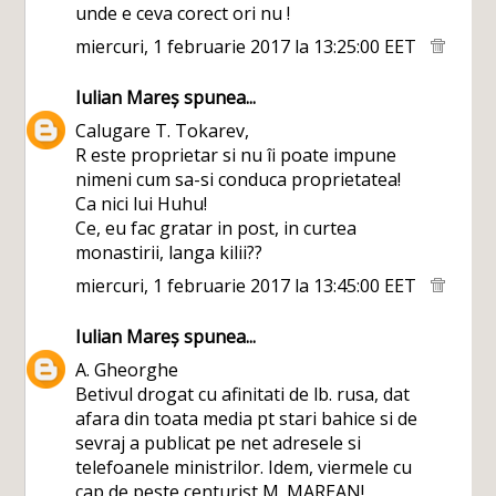
unde e ceva corect ori nu !
miercuri, 1 februarie 2017 la 13:25:00 EET
Iulian Mareș
spunea...
Calugare T. Tokarev,
R este proprietar si nu îi poate impune
nimeni cum sa-si conduca proprietatea!
Ca nici lui Huhu!
Ce, eu fac gratar in post, in curtea
monastirii, langa kilii??
miercuri, 1 februarie 2017 la 13:45:00 EET
Iulian Mareș
spunea...
A. Gheorghe
Betivul drogat cu afinitati de lb. rusa, dat
afara din toata media pt stari bahice si de
sevraj a publicat pe net adresele si
telefoanele ministrilor. Idem, viermele cu
cap de peste centurist M. MAREAN!