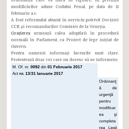
ordonanța care va intra în vigoare, în privința
modificărilor aduse Codului Penal, pe data de 11
februarie a.c.
A fost reformulat abuzul în serviciu potrivit Deciziei
CCR și recomandarilor Comisiei de la Veneția.
Grațierea
urmează calea adoptării în procedură
normală în Parlament, ca Proiect de lege inițiat de
Guvern.
Pentru oamenii informați lucrurile sunt clare.
Protestează doar cei care nu doresc să se informeze.
M. Of. nr.
0092
din
01 Februarie 2017
Act
nr. 13
/
31 Ianuarie 2017
Ordonanţ
ă de
urgenţă
pentru
modificar
ea şi
completa
rea Legii