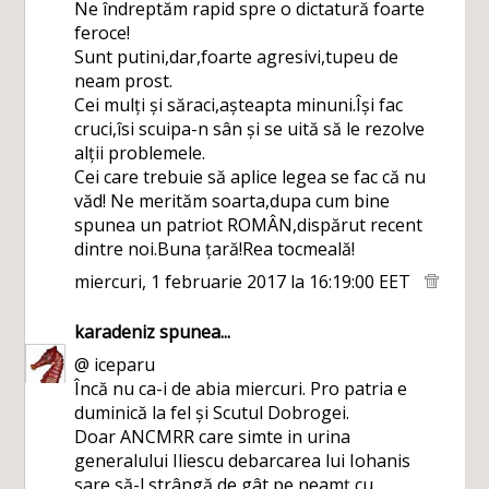
Ne îndreptăm rapid spre o dictatură foarte
feroce!
Sunt putini,dar,foarte agresivi,tupeu de
neam prost.
Cei mulți și săraci,așteapta minuni.Își fac
cruci,îsi scuipa-n sân și se uită să le rezolve
alții problemele.
Cei care trebuie să aplice legea se fac că nu
văd! Ne merităm soarta,dupa cum bine
spunea un patriot ROMÂN,dispărut recent
dintre noi.Buna țară!Rea tocmeală!
miercuri, 1 februarie 2017 la 16:19:00 EET
karadeniz
spunea...
@ iceparu
Încă nu ca-i de abia miercuri. Pro patria e
duminică la fel și Scutul Dobrogei.
Doar ANCMRR care simte in urina
generalului Iliescu debarcarea lui Iohanis
sare să-l strângă de gât pe neamț cu