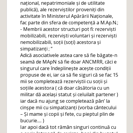
național, nepatrimoniale și de utilitate
publică), ale rezerviștilor proveniți din
activitate în Ministerul Apărării Naționale,
fac parte din sfera de competență a M.Ap.N.;
- Membrii acestor structuri pot fi: rezerviști
mobilizabili, rezerviști voluntari și rezerviști
nemobilizabili, soții (soți) acestora și
simpatizanți ; ”
Adică asociativele astea care să fie băgate-n
seamă de MApN să fie doar ANCMRR, căci e
singurul care îndeplinește acește condiții
propuse de ei, iar ca să fie siguri că se fac 15
mii se completează rezerviștii cu soții și
soțiile acestora ( că doar căsătoria cu un
militar dă același statut și celuilalt partener )
iar dacă nu ajung se completează pân’ la
cinșpe mii cu simpatizanți (vorba cântecului
– Și mame și copii și fete, cu pieptul plin de
bucurie..... )
Iar apoi dacă tot rămân singuri continuă cu