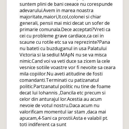
suntem plini de bani ceeace nu corespunde
adevarului.Avem in marea noastra
majoritate,maiori,lt.col,colonei si chiar
generali, pensii mai mici decat un sofer de
primarie comunala.Dece acceptati?Vreti ca
cei cu probleme grave cardiace,ca cei in
scaune cu rotile etc sa va reprezinte?Pana
nu bateti cu buzduganul in usa Palatului
Victoria si la sediul MApN nu se va misca
nimic.Cand voi va veti duce sa zicem la cele
vesnice sotiile voastre vor fi nevoite sa ceara
mila copiilor.Nu aveti atitudine de fosti
comandanti.Terminati cu patizanatul
politic.Partzanatul politic nu tine de foame
decat lui Iohannis ,Dancila etc precum si
celor din anturajul lor.Acestia au acum
nevoie de votul nostru.Daca acum nu
valorificam momentul iar stam ,daca mai
apucam,4-5ani ca prostii.Asta e valabil pt.
toti indiferent ca sunt