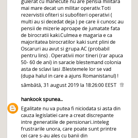
gulerat cu manecute nu are pensia militara
mai mare decat un militar operativ.Toti
rezervistii ofiteri si subofiteri operativi (
multi au si decedat deja ) pe care ii cunosc au
pensii de mizerie aproape de jumatate fata
de birocratii kaki.Culmea e magaria e ca
majoritatea birocratilor kaki sunt plini de
Oscaruri au avut si grupa AC (probabil
pentru lins) . Operativii mor tineri (rar apuca
50- 60 de ani) in saracie blestemand colonia
asta de sclavi lasi .Blestemele lor se vad
(dupa halul in care a ajuns Romanistanul) !
sâmbătă, 31 august 2019 la 18:26:00 EEST
hankook
spunea...
Egalitate nu va putea fi niciodata si asta din
cauza legislatiei care a creat discrepante
intre generatiile de pensionari..inteleg
frustrarile unora, care poate sunt printre
cei care s-au ales cu banii din