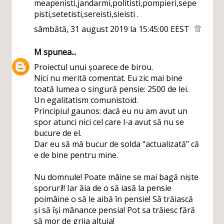
meapenisti,jandarmi,politisti,pompieri,sepe
pisti,setetisti,sereisti,sieisti .
sâmbătă, 31 august 2019 la 15:45:00 EEST
M
spunea...
Proiectul unui șoarece de birou.
Nici nu merită comentat. Eu zic mai bine
toată lumea o singură pensie: 2500 de lei.
Un egalitatism comunistoid.
Principiul gaunos: dacă eu nu am avut un
spor atunci nici cel care l-a avut să nu se
bucure de el.
Dar eu să mă bucur de solda "actualizată" că
e de bine pentru mine.
Nu domnule! Poate mâine se mai bagă niște
sporuri!! Iar ăia de o să iasă la pensie
poimâine o să le aibă în pensie! Să trăiască
și să își mânance pensia! Pot sa trăiesc fără
să mor de grija altuia!