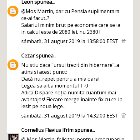
Leon
spunea...
@Mos Martin, dar cu Pensia suplimentara
ce-ai facut..?
Salariul minim brut pe economie care se ia
in calcul este de 2080 lei, nu 2380 !
sâmbătă, 31 august 2019 la 13:58:00 EEST
Cezar
spunea...
Nu stiu daca "ursul trezit din hibernare"..a
atins si acest punct;
Dacă nu..repet pentru a mia oara!
Legea sa aiba momentul T-0
Adică Dispare hoția numita cuantum mai
avantajos! Fiecare merge înainte fix cu ce i.a
iesit pe noua lege...
sâmbătă, 31 august 2019 la 14:32:00 EEST
Cornelius Flavius Ifrim
spunea...
@ Mos Martin, felicitari pentru preocuparile