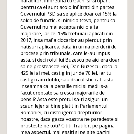
paraditor, impreuna cu Gachi si Gropan,
pentru ca ei sunt acolo infiltrati din partea
Guvernului PSD sa se aplice doar cei 15% la
solda de functie, si nimic altceva, pentru ca
Guvernul nu mai accepta nici o alta
majorare, iar cei 15% trebuiau aplicati din
2017, insa mafia clocarlor au pierdut prin
hatisuri aplicarea, data in urma pierderii de
procese prin tribunale, care le-au impus
asta, si deci rolul lui Buzescu pe aici era doar
sa ne prosteasca! Hei, Dan Buzescu, daca la
425 lei ai mei, castig in jur de 70 lei, iar tu
castigi cam dublu, sau dracul stie cat, asta
inseamna ca la pensiile mici si medii s-a
facut dreptate sa cresca majorarile de
pensii? Asta este pretul sa-ti asiguri un
scaun lejer si bine platit in Parlamentul
Romaniei, cu distrugerea drepturilor
noastre, daca gasca voastra ne paradeste si
prosteste pe toti? Cititi, fratilor, pe pagina
mea aspectul, mai gasiti si pe alte pagini