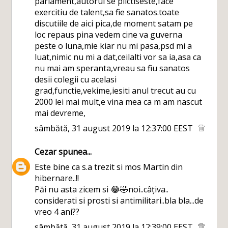
parlament,autorul se plictiseste,face
exercitiu de talent,sa fie sanatos.toate
discutiile de aici pica,de moment satam pe
loc repaus pina vedem cine va guverna
peste o luna,mie kiar nu mi pasa,psd mi a
luat,nimic nu mi a dat,ceilalti vor sa ia,asa ca
nu mai am speranta,vreau sa fiu sanatos
desii colegii cu acelasi
grad,functie,vekime,iesiti anul trecut au cu
2000 lei mai mult,e vina mea ca m am nascut
mai devreme,
sâmbătă, 31 august 2019 la 12:37:00 EEST
Cezar
spunea...
Este bine ca s.a trezit si mos Martin din
hibernare..!!
Păi nu asta zicem si 😂🤣noi..câțiva..
considerati si prosti si antimilitari..bla bla...de
vreo 4 ani??
sâmbătă, 31 august 2019 la 12:39:00 EEST