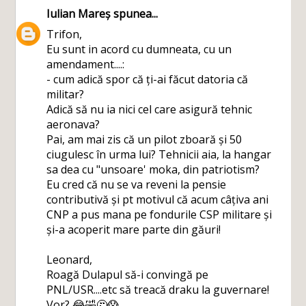
Iulian Mareș
spunea...
Trifon,
Eu sunt in acord cu dumneata, cu un
amendament....:
- cum adică spor că ți-ai făcut datoria că
militar?
Adică să nu ia nici cel care asigură tehnic
aeronava?
Pai, am mai zis că un pilot zboară și 50
ciugulesc în urma lui? Tehnicii aia, la hangar
sa dea cu "unsoare' moka, din patriotism?
Eu cred că nu se va reveni la pensie
contributivă și pt motivul că acum câțiva ani
CNP a pus mana pe fondurile CSP militare și
și-a acoperit mare parte din găuri!
Leonard,
Roagă Dulapul să-i convingă pe
PNL/USR....etc să treacă draku la guvernare!
Vor? 😂🤣🤔😱