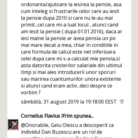
ordonanta/ajutoare la iesirea la pensie, asa
cum inteleg si frustrarile celor care au iesit
la pensie dupa 2010 si care nu le-au mai
primit...cel care mi-a luat locul , atunci cand
am iesit la pensie ( dupa 01.01.2016), daca ar
iesi maine la pensie ar avea pensia un pic
mai mare decat a mea, chiar in conditiile in
care formula de calcul este net inferioara
celei dupa care mi s-a calculat mie pensia,si
asta datorita cresterilor salariale din ultimul
timp si mai ales introducerii unor sporuri
sau marirea cuantumurilor unora existente
si atunci cand eram activ...deci despre ce
vorbim ?
sâmbătă, 31 august 2019 la 19:18:00 EEST
Cornelius Flavius Ifrim
spunea...
@Onorabile, Gelu Olescu a descoperit ca
individul Dan Buzescu are un rol de