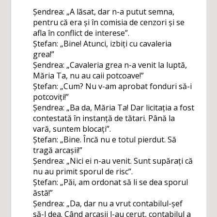
Șendrea: „A lăsat, dar n-a putut semna,
pentru că era și în comisia de cenzori și se
afla în conflict de interese”.
Ștefan: „Bine! Atunci, izbiți cu cavaleria
grea!”
Șendrea: „Cavaleria grea n-a venit la luptă,
Măria Ta, nu au caii potcoave!”
Ștefan: „Cum? Nu v-am aprobat fonduri să-i
potcoviți!”
Șendrea: „Ba da, Măria Ta! Dar licitația a fost
contestată în instanță de tătari. Până la
vară, suntem blocați”.
Ștefan: „Bine. Încă nu e totul pierdut. Să
tragă arcașii!”
Șendrea: „Nici ei n-au venit. Sunt supărați că
nu au primit sporul de risc”.
Ștefan: „Păi, am ordonat să li se dea sporul
ăstă!”
Șendrea: „Da, dar nu a vrut contabilul-șef
să-l dea. Când arcașii l-au cerut, contabilul a