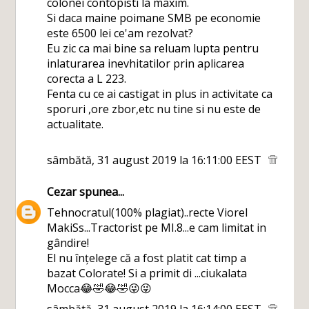
colonei contopisti la maxim.
Si daca maine poimane SMB pe economie
este 6500 lei ce'am rezolvat?
Eu zic ca mai bine sa reluam lupta pentru
inlaturarea inevhitatilor prin aplicarea
corecta a L 223.
Fenta cu ce ai castigat in plus in activitate ca
sporuri ,ore zbor,etc nu tine si nu este de
actualitate.
sâmbătă, 31 august 2019 la 16:11:00 EEST
Cezar
spunea...
Tehnocratul(100% plagiat)..recte Viorel
MakiSs...Tractorist pe MI.8...e cam limitat in
gândire!
El nu înțelege că a fost platit cat timp a
bazat Colorate! Si a primit di ...ciukalata
Mocca😂🤣😂🤣😜😜