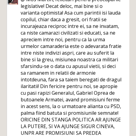
legislative! Decat deloc, mai bine si o
varianta optimista! Asa cum parintii isi lauda
copilul, chiar daca a gresit, ori fratii se
incurajeaza reciproc intre ei, sa ne invatam,
ca niste camarazi civilizati si educati, sa ne
apreciem intre noi, pentru ca la urma
urmelor camaraderia este o adevarata fratie
intre niste indivizi aspri, care au suferit la
bine si la greu, misiunea noastra ca militari
sfarsindu-se o data cu apusul vietii, si deci
sa ramanem in relatii de armonie
intotdeuna, fara sa taiem beregati de dragul
ilaritatii! Din fericire pentru noi, se apropie
cu pasi rapizi Generalul, Gabriel Oprea de
butoanele Armatei, avand promisiuni ferme
in acest sens, la o urmatoare alianta cu PSD,
palma fiind batuta si promisiunile semnate!
ORICINE DIN STANGA POLITICA AR AJUNGE
LA PUTERE, SI VA AJUNGE SIGUR CINEVA,
UNPR ARE PROMISIUNI SA PREDEA