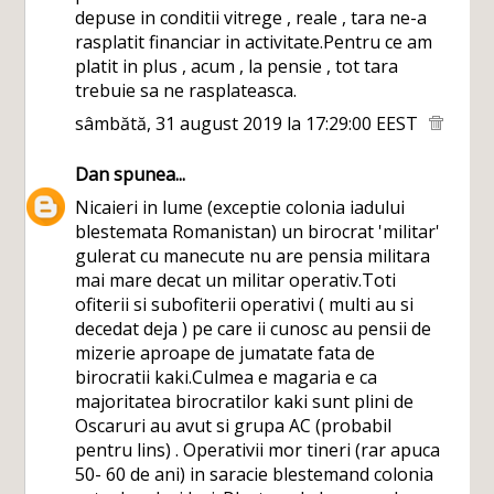
depuse in conditii vitrege , reale , tara ne-a
rasplatit financiar in activitate.Pentru ce am
platit in plus , acum , la pensie , tot tara
trebuie sa ne rasplateasca.
sâmbătă, 31 august 2019 la 17:29:00 EEST
Dan
spunea...
Nicaieri in lume (exceptie colonia iadului
blestemata Romanistan) un birocrat 'militar'
gulerat cu manecute nu are pensia militara
mai mare decat un militar operativ.Toti
ofiterii si subofiterii operativi ( multi au si
decedat deja ) pe care ii cunosc au pensii de
mizerie aproape de jumatate fata de
birocratii kaki.Culmea e magaria e ca
majoritatea birocratilor kaki sunt plini de
Oscaruri au avut si grupa AC (probabil
pentru lins) . Operativii mor tineri (rar apuca
50- 60 de ani) in saracie blestemand colonia