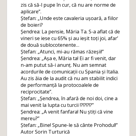
zis că să-l pupe în cur, că nu are norme de
aplicare”.
Ștefan: „Unde este cavaleria ușoară, a fiilor
de boieri?
Șendrea: La pensie, Măria Ta. S-a aflat că de
vineri se iese cu 65% și au ieșit toți joi, afar’
de două sublocotenente…
Ștefan: „Atunci, mi-au rămas răzeșii!”
Șendrea: „Așa e, Măria ta! Ei ar fi venit, dar
n-am putut să-i anunț. Nu am semnat
acordurile de comunicații cu Spania și Italia.
Au zis ăia de la audit că nu am stabilit indici
de performanță la protocoalele de
reciprocitate”.
Ștefan: „Șendrea, în afară de noi doi, cine a
mai venit la lupta cu turcii !?!?!?!?”
Șendrea: „A venit fanfara! Nu știți că vine
mereu?”
Ștefan: „Bine! Spune-le să cânte Prohodul!”
Autor Sorin Turturică