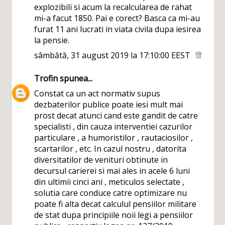
explozibili si acum la recalcularea de rahat
mi-a facut 1850. Pai e corect? Basca ca mi-au
furat 11 ani lucrati in viata civila dupa iesirea
la pensie.
sâmbătă, 31 august 2019 la 17:10:00 EEST
Trofin
spunea...
Constat ca un act normativ supus
dezbaterilor publice poate iesi mult mai
prost decat atunci cand este gandit de catre
specialisti , din cauza interventiei cazurilor
particulare , a humoristilor , rautaciosilor ,
scartarilor , etc. In cazul nostru , datorita
diversitatilor de venituri obtinute in
decursul carierei si mai ales in acele 6 luni
din ultimii cinci ani , meticulos selectate ,
solutia care conduce catre optimizare nu
poate fi alta decat calculul pensiilor militare
de stat dupa principiile noii legi a pensiilor