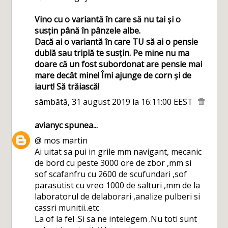
Vino cu o variantă în care să nu tai și o
susțin până în pânzele albe.
Dacă ai o variantă în care TU să ai o pensie
dublă sau triplă te susțin. Pe mine nu ma
doare că un fost subordonat are pensie mai
mare decât mine! Îmi ajunge de corn și de
iaurt! Să trăiască!
sâmbătă, 31 august 2019 la 16:11:00 EEST
avianyc
spunea...
@ mos martin
Ai uitat sa pui in grile mm navigant, mecanic
de bord cu peste 3000 ore de zbor ,mm si
sof scafanfru cu 2600 de scufundari ,sof
parasutist cu vreo 1000 de salturi ,mm de la
laboratorul de delaborari ,analize pulberi si
cassri munitii..etc
La of la fel .Si sa ne intelegem .Nu toti sunt