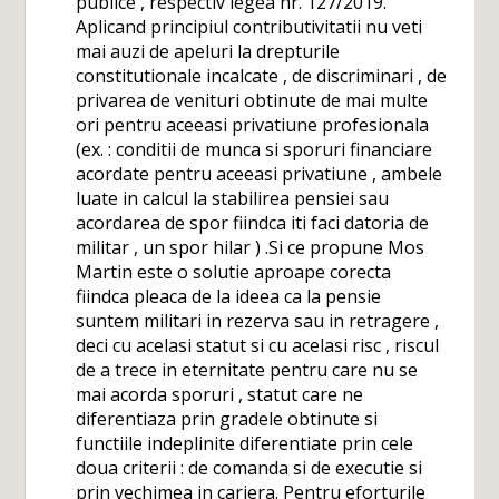
publice , respectiv legea nr. 127/2019.
Aplicand principiul contributivitatii nu veti
mai auzi de apeluri la drepturile
constitutionale incalcate , de discriminari , de
privarea de venituri obtinute de mai multe
ori pentru aceeasi privatiune profesionala
(ex. : conditii de munca si sporuri financiare
acordate pentru aceeasi privatiune , ambele
luate in calcul la stabilirea pensiei sau
acordarea de spor fiindca iti faci datoria de
militar , un spor hilar ) .Si ce propune Mos
Martin este o solutie aproape corecta
fiindca pleaca de la ideea ca la pensie
suntem militari in rezerva sau in retragere ,
deci cu acelasi statut si cu acelasi risc , riscul
de a trece in eternitate pentru care nu se
mai acorda sporuri , statut care ne
diferentiaza prin gradele obtinute si
functiile indeplinite diferentiate prin cele
doua criterii : de comanda si de executie si
prin vechimea in cariera. Pentru eforturile