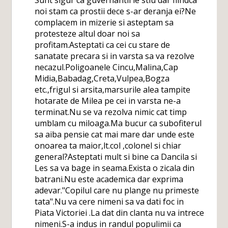
Sunt sigur ca guvernantii le stiu dar fiindca
noi stam ca prostii dece s-ar deranja ei?Ne
complacem in mizerie si asteptam sa
protesteze altul doar noi sa
profitam.Asteptati ca cei cu stare de
sanatate precara si in varsta sa va rezolve
necazul.Poligoanele Cincu,Malina,Cap
Midia,Babadag,Creta,Vulpea,Bogza
etc.,frigul si arsita,marsurile alea tampite
hotarate de Milea pe cei in varsta ne-a
terminat.Nu se va rezolva nimic cat timp
umblam cu miloaga.Ma bucur ca subofiterul
sa aiba pensie cat mai mare dar unde este
onoarea ta maior,lt.col ,colonel si chiar
general?Asteptati mult si bine ca Dancila si
Les sa va bage in seama.Exista o zicala din
batrani.Nu este academica dar exprima
adevar."Copilul care nu plange nu primeste
tata".Nu va cere nimeni sa va dati foc in
Piata Victoriei .La dat din clanta nu va intrece
nimeni.S-a indus in randul populimii ca