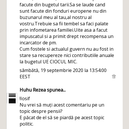
facute din bugetul tarii.Sa se laude cand
sunt facute din fonduri europene nu din
buzunarul meu al tau,al nostru al
vostru.Trebuie sa fii tembel sa faci palate
prin infometarea familiei.Uite asa a facut
impuscatul si a primit drept recompensa un
incarcator de pm.
Cum fostele si actualul guvern nu au fost in
stare sa recupereze nici contributiile anuale
la bugetul UE CIOCUL MIC.
sâmbătă, 19 septembrie 2020 la 13:54:00
EEST
Huhu Rezea
spunea...
!Iosif
Nu vrei să muți acest comentariu pe un
topic despre pensii?
E păcat de el să se piardă pe acest topic
politic.