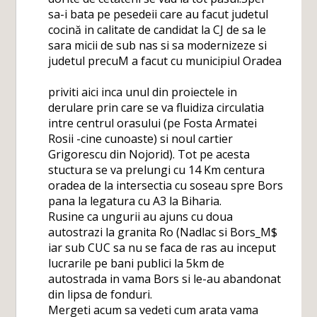
sa-i bata pe pesedeii care au facut judetul
cocină in calitate de candidat la CJ de sa le
sara micii de sub nas si sa modernizeze si
judetul precuM a facut cu municipiul Oradea
priviti aici inca unul din proiectele in
derulare prin care se va fluidiza circulatia
intre centrul orasului (pe Fosta Armatei
Rosii -cine cunoaste) si noul cartier
Grigorescu din Nojorid). Tot pe acesta
stuctura se va prelungi cu 14 Km centura
oradea de la intersectia cu soseau spre Bors
pana la legatura cu A3 la Biharia.
Rusine ca ungurii au ajuns cu doua
autostrazi la granita Ro (Nadlac si Bors_M$
iar sub CUC sa nu se faca de ras au inceput
lucrarile pe bani publici la 5km de
autostrada in vama Bors si le-au abandonat
din lipsa de fonduri.
Mergeti acum sa vedeti cum arata vama