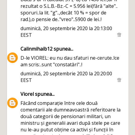
rezultat o S.L.B.-Bz.-C = 5.956 lei(fără "alte"..
sporuri..la lit. "g"..,decât 10 % = spor de
rad.),o pensie de.."vreo"..5900 de lei..!
duminică, 20 septembrie 2020 la 20:13:00
EEST
Calinmihaib12
spunea...
D-le VIOREL: eu nu dau sfaturi ne-cerute..!ce
am scris:..sunt "constatări"..!
duminică, 20 septembrie 2020 la 20:20:00
EEST
Viorel
spunea...
Făcând comparație între cele două
comentarii ale dumneavoastră referitoare la
două categorii de pensionari militari, un
ministru și generalii avari după stele pe care
nu le-au putut obține ca activi și funcții în