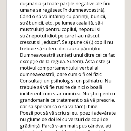
dușmănia și toate părțile negative ale firii
umane se regăsesc în dumneavoastră).
Când o să vă întâlniți cu părinții, bunicii,
străbunicii, etc., pe lumea cealaltă, să-i
muștruluiți pentru copilul, nepotul și
strănepotul idiot pe care l-au născut,
crescut și „educat”. Se spune că (,) copiii nu
trebuie să sufere din cauza părinților.
Dumneavoastră sunteți unul ditre cei ce fac
excepție de la regulă. Suferiți. Ăsta este și
motivul comportamentului verbal al
dumneavoastră, oare cum o fi cel fizic.
Consultați un psiholog și un psihiatru. Nu
trebuie să vă fie rușine de nici o boală
indiferent cum s-ar numi ea. Nu știu pentru
grandomanie ce tratament o să vă prescrie,
dar să sperăm că o să vă faceți bine.
Poezii pot să vă scriu și eu, poezii adevărate
nu glume de doi lei cu versuri de copii de
grădiniță. Parcă v-am mai spus cândva, ați