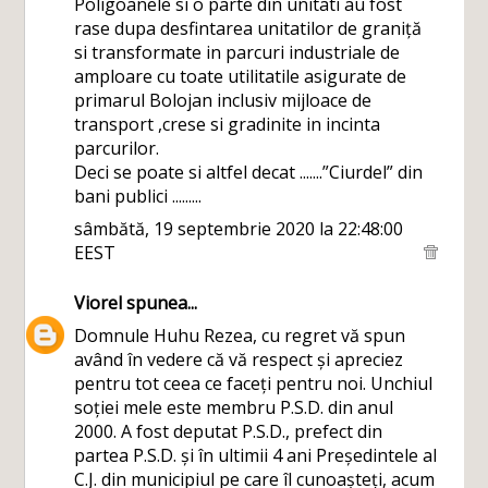
Poligoanele si o parte din unitati au fost
rase dupa desfintarea unitatilor de graniță
si transformate in parcuri industriale de
amploare cu toate utilitatile asigurate de
primarul Bolojan inclusiv mijloace de
transport ,crese si gradinite in incinta
parcurilor.
Deci se poate si altfel decat .......”Ciurdel” din
bani publici .........
sâmbătă, 19 septembrie 2020 la 22:48:00
EEST
Viorel
spunea...
Domnule Huhu Rezea, cu regret vă spun
având în vedere că vă respect și apreciez
pentru tot ceea ce faceți pentru noi. Unchiul
soției mele este membru P.S.D. din anul
2000. A fost deputat P.S.D., prefect din
partea P.S.D. și în ultimii 4 ani Președintele al
C.J. din municipiul pe care îl cunoașteți, acum