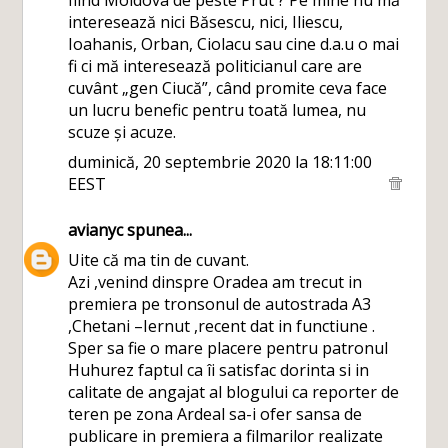
interesează nici Băsescu, nici, Iliescu,
Ioahanis, Orban, Ciolacu sau cine d.a.u o mai
fi ci mă interesează politicianul care are
cuvânt „gen Ciucă”, când promite ceva face
un lucru benefic pentru toată lumea, nu
scuze și acuze.
duminică, 20 septembrie 2020 la 18:11:00
EEST
avianyc
spunea...
Uite că ma tin de cuvant.
Azi ,venind dinspre Oradea am trecut in
premiera pe tronsonul de autostrada A3
,Chetani –Iernut ,recent dat in functiune .
Sper sa fie o mare placere pentru patronul
Huhurez faptul ca îi satisfac dorinta si in
calitate de angajat al blogului ca reporter de
teren pe zona Ardeal sa-i ofer sansa de
publicare in premiera a filmarilor realizate