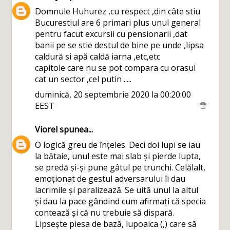
Domnule Huhurez ,cu respect ,din câte stiu
Bucurestiul are 6 primari plus unul general
pentru facut excursii cu pensionarii ,dat
banii pe se stie destul de bine pe unde ,lipsa
caldură si apă caldă iarna ,etc,etc
capitole care nu se pot compara cu orasul
cat un sector ,cel putin .....
duminică, 20 septembrie 2020 la 00:20:00
EEST
Viorel
spunea...
O logică greu de înțeles. Deci doi lupi se iau
la bătaie, unul este mai slab și pierde lupta,
se predă și-și pune gâtul pe trunchi. Celălalt,
emoționat de gestul adversarului îi dau
lacrimile și paralizează. Se uită unul la altul
și dau la pace gândind cum afirmați că specia
contează și că nu trebuie să dispară.
Lipsește piesa de bază, lupoaica (,) care să