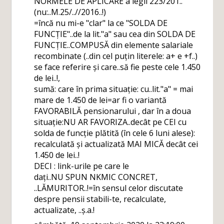
NORMELE DE APLICARE a legii 223/201..
(nu:..M.25/..//2016..!)
=încă nu mi-e "clar" la ce "SOLDA DE
FUNCȚIE"..de la lit."a" sau cea din SOLDA DE
FUNCȚIE..COMPUSĂ din elemente salariale
recombinate (..din cel puțin literele: a+ e +f..)
se face referire și care..să fie peste cele 1.450
de lei..!,
sumă: care în prima situație: cu..lit."a" = mai
mare de 1.450 de lei=ar fi o variantă
FAVORABILĂ pensionarului , dar în a doua
situație:NU AR FAVORIZA..decât pe CEI cu
solda de funcție plătită (în cele 6 luni alese):
recalculată și actualizată MAI MICĂ decât cei
1.450 de lei..!
DECI : link-urile pe care le
dați..NU SPUN NKMIC CONCRET,
..LĂMURITOR..!=în sensul celor discutate
despre pensii stabili-te, recalculate,
actualizate, ..ș.a.!