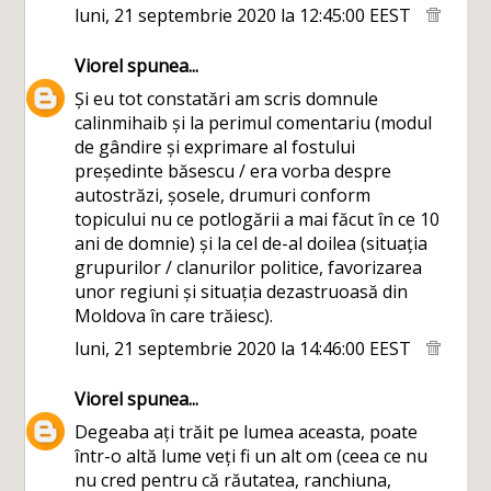
luni, 21 septembrie 2020 la 12:45:00 EEST
Viorel
spunea...
Și eu tot constatări am scris domnule
calinmihaib și la perimul comentariu (modul
de gândire și exprimare al fostului
președinte băsescu / era vorba despre
autostrăzi, șosele, drumuri conform
topicului nu ce potlogării a mai făcut în ce 10
ani de domnie) și la cel de-al doilea (situația
grupurilor / clanurilor politice, favorizarea
unor regiuni și situația dezastruoasă din
Moldova în care trăiesc).
luni, 21 septembrie 2020 la 14:46:00 EEST
Viorel
spunea...
Degeaba ați trăit pe lumea aceasta, poate
într-o altă lume veți fi un alt om (ceea ce nu
nu cred pentru că răutatea, ranchiuna,