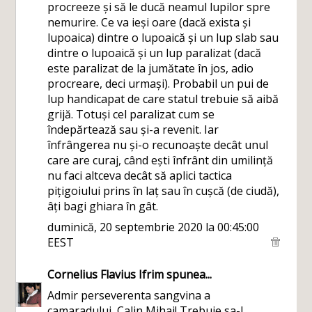
procreeze și să le ducă neamul lupilor spre
nemurire. Ce va ieși oare (dacă exista și
lupoaica) dintre o lupoaică și un lup slab sau
dintre o lupoaică și un lup paralizat (dacă
este paralizat de la jumătate în jos, adio
procreare, deci urmași). Probabil un pui de
lup handicapat de care statul trebuie să aibă
grijă. Totuși cel paralizat cum se
îndepărtează sau și-a revenit. Iar
înfrângerea nu și-o recunoaște decât unul
care are curaj, când ești înfrânt din umilință
nu faci altceva decât să aplici tactica
pițigoiului prins în laț sau în cușcă (de ciudă),
âți bagi ghiara în gât.
duminică, 20 septembrie 2020 la 00:45:00
EEST
Cornelius Flavius Ifrim
spunea...
Admir perseverenta sangvina a
camaradului, Calin Mihai! Trebuie sa-l