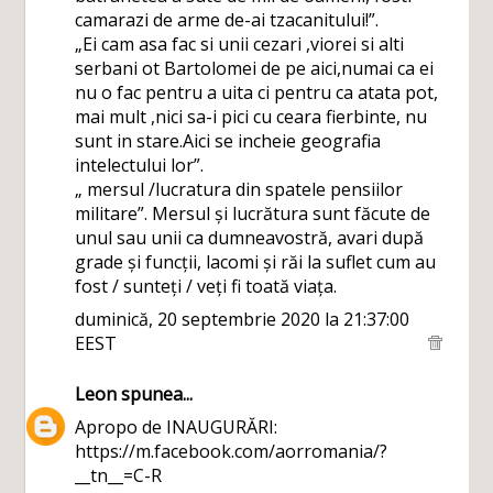
camarazi de arme de-ai tzacanitului!”.
„Ei cam asa fac si unii cezari ,viorei si alti
serbani ot Bartolomei de pe aici,numai ca ei
nu o fac pentru a uita ci pentru ca atata pot,
mai mult ,nici sa-i pici cu ceara fierbinte, nu
sunt in stare.Aici se incheie geografia
intelectului lor”.
„ mersul /lucratura din spatele pensiilor
militare”. Mersul și lucrătura sunt făcute de
unul sau unii ca dumneavostră, avari după
grade și funcții, lacomi și răi la suflet cum au
fost / sunteți / veți fi toată viața.
duminică, 20 septembrie 2020 la 21:37:00
EEST
Leon
spunea...
Apropo de INAUGURĂRI:
https://m.facebook.com/aorromania/?
__tn__=C-R