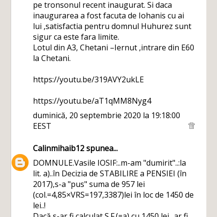
pe tronsonul recent inaugurat. Si daca
inaugurarea a fost facuta de Iohanis cu ai
lui ,satisfactia pentru domnul Huhurez sunt
sigur ca este fara limite.
Lotul din A3, Chetani –Iernut ,intrare din E60
la Chetani.
https://youtu.be/319AVY2ukLE
https://youtu.be/aT1qMM8Nyg4
duminică, 20 septembrie 2020 la 19:18:00
EEST
Calinmihaib12
spunea...
DOMNULE.Vasile IOSIF:..m-am "dumirit"..:la
lit. a)..în Decizia de STABILIRE a PENSIEI (în
2017),s-a "pus" suma de 957 lei
(col.=4,85×VRS=197,3387)lei în loc de 1450 de
lei..!
Dacă s-ar fi calculat S.F.(=a) cu 1450 lei..,ar fi