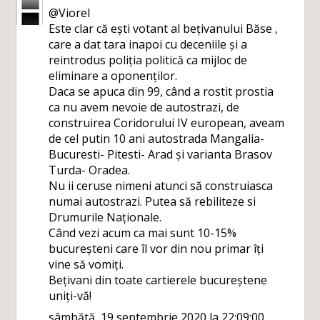
@Viorel
Este clar că ești votant al bețivanului Băse ,
care a dat tara inapoi cu deceniile și a
reintrodus poliția politică ca mijloc de
eliminare a oponenților.
Daca se apuca din 99, când a rostit prostia
ca nu avem nevoie de autostrazi, de
construirea Coridorului IV european, aveam
de cel putin 10 ani autostrada Mangalia-
Bucuresti- Pitesti- Arad și varianta Brasov
Turda- Oradea.
Nu ii ceruse nimeni atunci să construiasca
numai autostrazi. Putea să rebiliteze si
Drumurile Naționale.
Când vezi acum ca mai sunt 10-15%
bucureșteni care îl vor din nou primar îți
vine să vomiți.
Bețivani din toate cartierele bucureștene
uniți-vă!
sâmbătă, 19 septembrie 2020 la 22:09:00