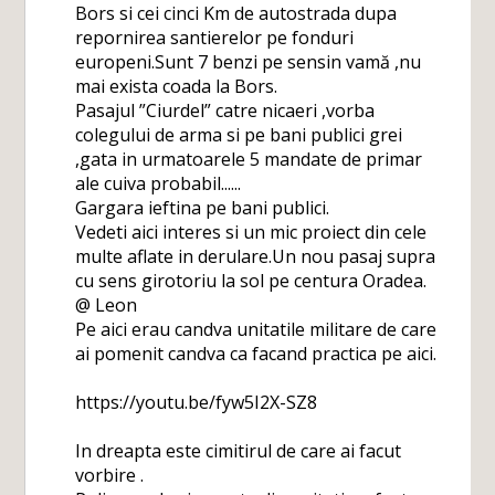
Bors si cei cinci Km de autostrada dupa
repornirea santierelor pe fonduri
europeni.Sunt 7 benzi pe sensin vamă ,nu
mai exista coada la Bors.
Pasajul ”Ciurdel” catre nicaeri ,vorba
colegului de arma si pe bani publici grei
,gata in urmatoarele 5 mandate de primar
ale cuiva probabil......
Gargara ieftina pe bani publici.
Vedeti aici interes si un mic proiect din cele
multe aflate in derulare.Un nou pasaj supra
cu sens girotoriu la sol pe centura Oradea.
@ Leon
Pe aici erau candva unitatile militare de care
ai pomenit candva ca facand practica pe aici.
https://youtu.be/fyw5I2X-SZ8
In dreapta este cimitirul de care ai facut
vorbire .