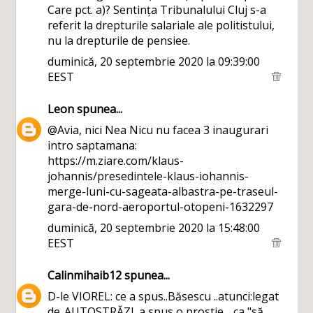
Care pct. a)? Sentința Tribunalului Cluj s-a
referit la drepturile salariale ale politistului,
nu la drepturile de pensiee.
duminică, 20 septembrie 2020 la 09:39:00
EEST
Leon
spunea...
@Avia, nici Nea Nicu nu facea 3 inaugurari
intro saptamana:
https://m.ziare.com/klaus-
johannis/presedintele-klaus-iohannis-
merge-luni-cu-sageata-albastra-pe-traseul-
gara-de-nord-aeroportul-otopeni-1632297
duminică, 20 septembrie 2020 la 15:48:00
EEST
Calinmihaib12
spunea...
D-le VIOREL: ce a spus..Băsescu ..atunci:legat
de..AUTOSTRĂZI,.a spus o prostie ..,ca "să