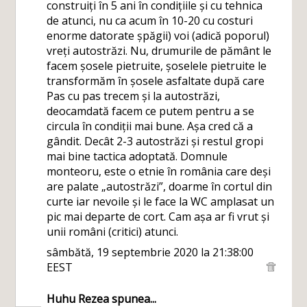
construiți în 5 ani în condițiile și cu tehnica
de atunci, nu ca acum în 10-20 cu costuri
enorme datorate șpăgii) voi (adică poporul)
vreți autostrăzi. Nu, drumurile de pământ le
facem șosele pietruite, șoselele pietruite le
transformăm în șosele asfaltate după care
Pas cu pas trecem și la autostrăzi,
deocamdată facem ce putem pentru a se
circula în condiții mai bune. Așa cred că a
gândit. Decât 2-3 autostrăzi și restul gropi
mai bine tactica adoptată. Domnule
monteoru, este o etnie în românia care deși
are palate „autostrăzi”, doarme în cortul din
curte iar nevoile și le face la WC amplasat un
pic mai departe de cort. Cam așa ar fi vrut și
unii români (critici) atunci.
sâmbătă, 19 septembrie 2020 la 21:38:00
EEST
Huhu Rezea
spunea...