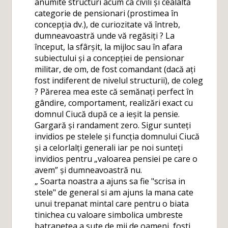
anumite structuri acum ca civili și cealaltă
categorie de pensionari (prostimea în
concepția dv.), de curiozitate vă întreb,
dumneavoastră unde vă regăsiți ? La
început, la sfârșit, la mijloc sau în afara
subiectului și a concepției de pensionar
militar, de om, de fost comandant (dacă ați
fost indiferent de nivelul structurii), de coleg
? Părerea mea este că semănați perfect în
gândire, comportament, realizări exact cu
domnul Ciucă după ce a ieșit la pensie.
Gargară și randament zero. Sigur sunteți
invidios pe stelele și funcția domnului Ciucă
și a celorlalți generali iar pe noi sunteți
invidios pentru „valoarea pensiei pe care o
avem” și dumneavoastră nu.
„ Soarta noastra a ajuns sa fie "scrisa in
stele" de general si am ajuns la mana cate
unui trepanat mintal care pentru o biata
tinichea cu valoare simbolica umbreste
batranetea a sute de mii de oameni, fosti