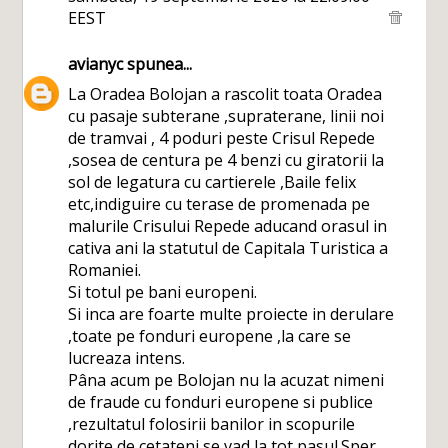
EEST
avianyc
spunea...
La Oradea Bolojan a rascolit toata Oradea
cu pasaje subterane ,supraterane, linii noi
de tramvai , 4 poduri peste Crisul Repede
,sosea de centura pe 4 benzi cu giratorii la
sol de legatura cu cartierele ,Baile felix
etc,indiguire cu terase de promenada pe
malurile Crisului Repede aducand orasul in
cativa ani la statutul de Capitala Turistica a
Romaniei.
Si totul pe bani europeni.
Si inca are foarte multe proiecte in derulare
,toate pe fonduri europene ,la care se
lucreaza intens.
Pâna acum pe Bolojan nu la acuzat nimeni
de fraude cu fonduri europene si publice
,rezultatul folosirii banilor in scopurile
dorite de cetateni se vad la tot pasul.Sper