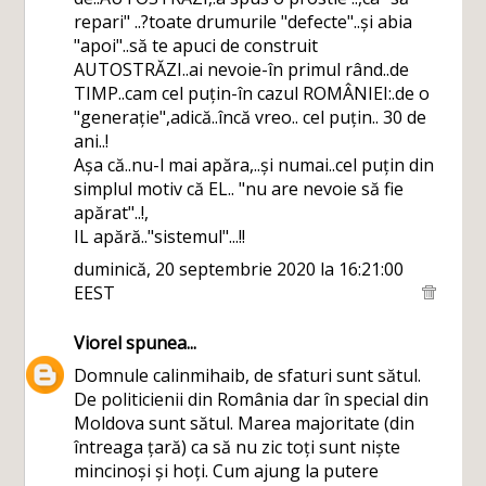
repari" ..?toate drumurile "defecte"..și abia
"apoi"..să te apuci de construit
AUTOSTRĂZI..ai nevoie-în primul rând..de
TIMP..cam cel puțin-în cazul ROMÂNIEI:.de o
"generație",adică..încă vreo.. cel puțin.. 30 de
ani..!
Așa că..nu-l mai apăra,..și numai..cel puțin din
simplul motiv că EL.. "nu are nevoie să fie
apărat"..!,
IL apără.."sistemul"...!!
duminică, 20 septembrie 2020 la 16:21:00
EEST
Viorel
spunea...
Domnule calinmihaib, de sfaturi sunt sătul.
De politicienii din România dar în special din
Moldova sunt sătul. Marea majoritate (din
întreaga țară) ca să nu zic toți sunt niște
mincinoși și hoți. Cum ajung la putere