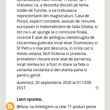
sfatuiesc ca, a dezvolta discutii pe tema
soldei de functie, o sa trebuiasca
reprezentanti din magistraturi, Casa de
Pensii, experti contabili, avocati de renume
european si matematicieni de talia Gheba, si
tot nu s-ar ajunge la o concluzie finala,
corecta! E atat de ambiguu mestesugita de
clocarimea gulerata incat doar Dumnezeu si
Sf Petru o mai pot descurca, in orice caz o
minte umana, NU! Viclenia si șiretenia
primatelor clocare este atat de perversa,
incat mintea lor a fost in stare sa fete o
varianta oscilanta si derutanta pana si
pentru genii!
duminică, 20 septembrie 2020 la 01:13:00
EEST
Leon
spunea...
@Avia, sa întelegem ca cele 11 poduri peste