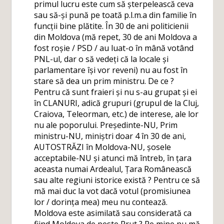
primul lucru este cum să șterpelească ceva
sau să-și pună pe toată p.l.m.a din familie în
funcții bine plătite. În 30 de ani politicienii
din Moldova (mă repet, 30 de ani Moldova a
fost roșie / PSD / au luat-o în mână votând
PNL-ul, dar o să vedeți că la locale și
parlamentare își vor reveni) nu au fost în
stare să dea un prim ministru. De ce ?
Pentru că sunt fraieri și nu s-au grupat și ei
în CLANURI, adică grupuri (grupul de la Cluj,
Craiova, Teleorman, etc.) de interese, ale lor
nu ale poporului. Președinte-NU, Prim
ministru-NU, miniștri doar 4 în 30 de ani,
AUTOSTRĂZI în Moldova-NU, șosele
acceptabile-NU și atunci mă întreb, în țara
aceasta numai Ardealul, Țara Românească
sau alte regiuni istorice există ? Pentru ce să
mă mai duc la vot dacă votul (promisiunea
lor / dorința mea) meu nu contează.
Moldova este asimilată sau considerată ca
fiind Moldova de peste Prut ? Pe mine nu mă