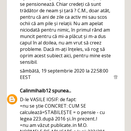
se pensionează. Chiar credeți că sunt
trădător de neam și țară ? C.M., doar atât,
pentru că ani de zile ca activ mi sau scos
ochii că am pile și relații. Nu am apelat
niciodată pentru nimic, în primul rând am
muncit pentru că mi-a plăcut și m-a dus
capul în al doilea, nu am vrut să creez
probleme. Dacă m-ați înțeles, vă rog să
oprim acest subiect aici, pentru mine este
sensibil.
sâmbătă, 19 septembrie 2020 la 22:58:00
EEST
Calinmihaib12
spunea...
D-le VASILE IOSIF: de fapt:
=nu se știe CONCRET: CUM SE
calculează=STABILEȘTE = o pensie - cu
legea 223..după 2016 și..în prezent..!
=nu am văzut publicate..in M.O.