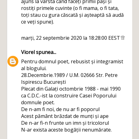
ajuns la vârsta când faceți primii pași și
rostiți primele cuvinte (o fi mama, o fi tata,
toți stau cu gura căscată și așteaptă să audă
ce veți spune).
marți, 22 septembrie 2020 la 18:28:00 EEST
Viorel
spunea...
Pentru domnul poet, rebusist și integramist
al blogului.
28.Decembrie.1989 / U.M. 02666 Str. Petre
Ispirescu București
Plecat din Galați octombrie 1988 - mai 1990
ca C.D.C.-ist la construire Casei Poporului
domnule poet.
De n-am fi noi, de nu ar fi poporul
Acest pământ brăzdat de munți și ape
De n-ar fi-n frunte un imn și tricolorul
N-ar exista aceste bogății nenumărate.