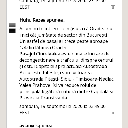
sâmbătă, 19 septembrie 2020 la 23:19:00
EEST
Huhu Rezea
spunea...
Acum nu te întrece cu măsura că Oradea nu-
i nici cât jumătate de sector din București.
Un astfel de pasaj ar trece peste aproape
1/4 din lățimea Oradei.
Pasajul CiurelValea este o mare lucrare de
decongestionare a traficului dinspre centrul
și estul Capitalei spre actuala Autostrada
Bucuresti- Pitesti și spre viitoarea
Autostrada Pitești- Sibiu - Timisoara-Nadlac.
Valea Prahovei își va reduce rolul de
principală legătură rutieră dintre Capitală și
Provincia Transilvania.
sâmbătă, 19 septembrie 2020 la 23:49:00
EEST
avianyc
spunea...