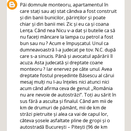
Păi domnule monteoru, apartamentul în
care stați sau ați stat cândva a fost construit
și din banii bunicilor, părinților și poate
chiar și din banii mei. Zic și eu ca și coana
Lența. Când nea Nicu v-a dat și butelie ca să
nu faceți mâncare la lampa cu petrol a fost
bun sau nu ? Acum e împușcatul. Unul ca
dumneavoastră l-a judecat pe tov. N.C. după
care s-a sinucis. Până și avocatul apărării îl
acuza. Asta judecată și dreptate coane
monteoru ? Iar enervez pe câte unul. Avea
dreptate fostul președinte Băsescu al cărui
mesaj mulți nu l-au înțeles nici atunci nici
acum când afirma ceva de genul: „România
nu are nevoie de autostrăzi”. Toți au sărit în
sus fără a asculta și finalul. Când am mii de
km de drumuri de pământ, mii de km de
străzi pietruite și alea ca vai de capul lor,
câteva șosele asfaltate pline de gropi și o
autostradă București – Pitești (96 de km