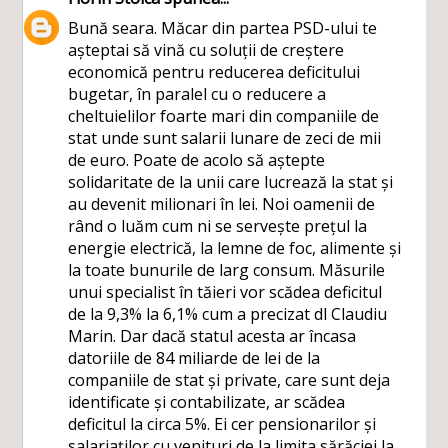
Bună seara. Măcar din partea PSD-ului te
așteptai să vină cu soluții de creștere
economică pentru reducerea deficitului
bugetar, în paralel cu o reducere a
cheltuielilor foarte mari din companiile de
stat unde sunt salarii lunare de zeci de mii
de euro. Poate de acolo să aștepte
solidaritate de la unii care lucrează la stat și
au devenit milionari în lei. Noi oamenii de
rând o luăm cum ni se servește prețul la
energie electrică, la lemne de foc, alimente și
la toate bunurile de larg consum. Măsurile
unui specialist în tăieri vor scădea deficitul
de la 9,3% la 6,1% cum a precizat dl Claudiu
Marin. Dar dacă statul acesta ar încasa
datoriile de 84 miliarde de lei de la
companiile de stat și private, care sunt deja
identificate și contabilizate, ar scădea
deficitul la circa 5%. Ei cer pensionarilor și
salariaților cu venituri de la limita sărăciei la