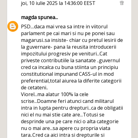
joi, 10 iulie 2025 la 14:36:00 EEST
magda
spunea...
PSD....daca mai vrea sa intre in viitorul
parlament pe cai mari si nu pe ponei sau
magarusi..sa insiste- chiar cu pretul iesirii de
la guvernare- pana la reusita introducerii
impozitului progresiv pe venituri...Cat
priveste contributiile la sanatate ..guvernul
cred ca incalca cu buna stiinta un principiu
constitutional impunand CASS-ul in mod
preferential,total aiurea la diferite categorii
de cetateni..
Viorel...ma alatur 100% la cele
scrise...Doamne feri atunci cand militarul
intra in lupta pentru drepturi...ca de obligatii
nici el nu mai stie cate are...Totusi se
desprinde una pe care nici o alta categorie
nu o mai are...sa apere cu propria viata
tara..Cred ca aici intra si drepturile si