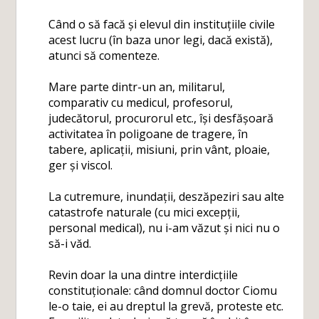
Când o să facă și elevul din instituțiile civile
acest lucru (în baza unor legi, dacă există),
atunci să comenteze.
Mare parte dintr-un an, militarul,
comparativ cu medicul, profesorul,
judecătorul, procurorul etc., își desfășoară
activitatea în poligoane de tragere, în
tabere, aplicații, misiuni, prin vânt, ploaie,
ger și viscol.
La cutremure, inundații, deszăpeziri sau alte
catastrofe naturale (cu mici excepții,
personal medical), nu i-am văzut și nici nu o
să-i văd.
Revin doar la una dintre interdicțiile
constituționale: când domnul doctor Ciomu
le-o taie, ei au dreptul la grevă, proteste etc.