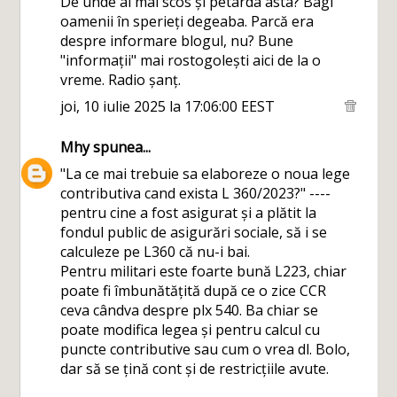
De unde ai mai scos și petarda asta? Bagi
oamenii în sperieți degeaba. Parcă era
despre informare blogul, nu? Bune
"informații" mai rostogolești aici de la o
vreme. Radio șanț.
joi, 10 iulie 2025 la 17:06:00 EEST
Mhy
spunea...
"La ce mai trebuie sa elaboreze o noua lege
contributiva cand exista L 360/2023?" ----
pentru cine a fost asigurat și a plătit la
fondul public de asigurări sociale, să i se
calculeze pe L360 că nu-i bai.
Pentru militari este foarte bună L223, chiar
poate fi îmbunătățită după ce o zice CCR
ceva cândva despre plx 540. Ba chiar se
poate modifica legea și pentru calcul cu
puncte contributive sau cum o vrea dl. Bolo,
dar să se țină cont și de restricțiile avute.