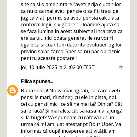
site ca si o amenintare "aveti grija ciucanilor
ca nu o sa mai aveti pensie o sa fiti trasi pe
jug ca v-ati permis sa aveti pensia calculata
conform legii in vigoare ". Doamne ajuta sa
se faca lumina in acest subiect si inca ceva ca
era sa uit, nici odata generatiile nu vor fi
egale ca si cuantum datorita evolutiei legilor
privind salarizarea. Sper sa nu par obraznic
pentru aceasta postare!!!
joi, 10 iulie 2025 la 21:02:00 EEST
Filica
spunea...
Buna seara! Nu va mai agitați, cei care aveți
pensiile mari, rămâneți cu ele in plata, noi
cei cu pensii mici, ce să ne mai ia? Din ce? Cât
sa le facă? Și mai ales, cât sa ia.sa mai ajungă
și la buget? Va spuneam cu câteva luni in
urma că mi am luat atestat pt Bolt/ Uber. Va
informez că după începerea activității, am