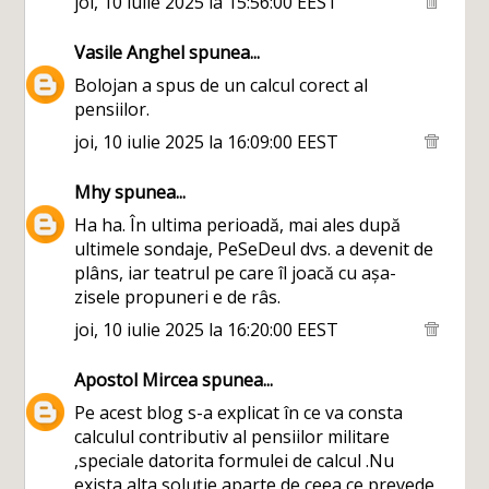
joi, 10 iulie 2025 la 15:56:00 EEST
Vasile Anghel
spunea...
Bolojan a spus de un calcul corect al
pensiilor.
joi, 10 iulie 2025 la 16:09:00 EEST
Mhy
spunea...
Ha ha. În ultima perioadă, mai ales după
ultimele sondaje, PeSeDeul dvs. a devenit de
plâns, iar teatrul pe care îl joacă cu așa-
zisele propuneri e de râs.
joi, 10 iulie 2025 la 16:20:00 EEST
Apostol Mircea
spunea...
Pe acest blog s-a explicat în ce va consta
calculul contributiv al pensiilor militare
,speciale datorita formulei de calcul .Nu
exista alta soluție aparte de ceea ce prevede