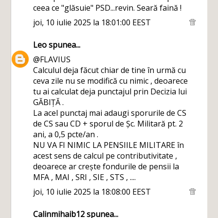
ceea ce "glăsuie" PSD...revin. Seară faină !
joi, 10 iulie 2025 la 18:01:00 EEST
Leo
spunea...
@FLAVIUS
Calculul deja făcut chiar de tine în urmă cu
ceva zile nu se modifică cu nimic , deoarece
tu ai calculat deja punctajul prin Decizia lui
GĂBIȚĂ .
La acel punctaj mai adaugi sporurile de CS
de CS sau CD + sporul de Șc. Militară pt. 2
ani, a 0,5 pcte/an .
NU VA FI NIMIC LA PENSIILE MILITARE în
acest sens de calcul pe contributivitate ,
deoarece ar crește fondurile de pensii la
MFA , MAI , SRI , SIE , STS , ....
joi, 10 iulie 2025 la 18:08:00 EEST
Calinmihaib12
spunea...