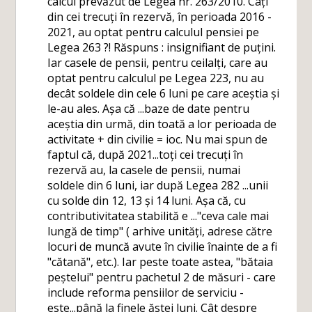
calcul prevăzut de Legea nr. 263/2010. Câți
din cei trecuți în rezervă, în perioada 2016 -
2021, au optat pentru calculul pensiei pe
Legea 263 ?! Răspuns : insignifiant de puțini.
Iar casele de pensii, pentru ceilalți, care au
optat pentru calculul pe Legea 223, nu au
decât soldele din cele 6 luni pe care aceștia și
le-au ales. Așa că ...baze de date pentru
aceștia din urmă, din toată a lor perioada de
activitate + din civilie = ioc. Nu mai spun de
faptul că, după 2021...toți cei trecuți în
rezervă au, la casele de pensii, numai
soldele din 6 luni, iar după Legea 282 ...unii
cu solde din 12, 13 și 14 luni. Așa că, cu
contributivitatea stabilită e ..."ceva cale mai
lungă de timp" ( arhive unități, adrese către
locuri de muncă avute în civilie înainte de a fi
"cătană", etc.). Iar peste toate astea, "bătaia
peștelui" pentru pachetul 2 de măsuri - care
include reforma pensiilor de serviciu -
este...până la finele ăstei luni. Cât despre