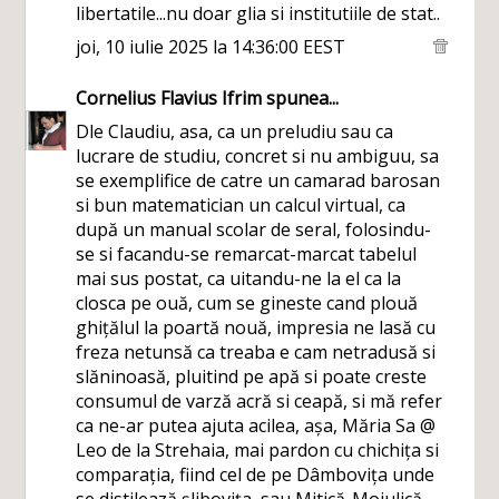
libertatile...nu doar glia si institutiile de stat..
joi, 10 iulie 2025 la 14:36:00 EEST
Cornelius Flavius Ifrim
spunea...
Dle Claudiu, asa, ca un preludiu sau ca
lucrare de studiu, concret si nu ambiguu, sa
se exemplifice de catre un camarad barosan
si bun matematician un calcul virtual, ca
după un manual scolar de seral, folosindu-
se si facandu-se remarcat-marcat tabelul
mai sus postat, ca uitandu-ne la el ca la
closca pe ouă, cum se gineste cand plouă
ghițălul la poartă nouă, impresia ne lasă cu
freza netunsă ca treaba e cam netradusă si
slăninoasă, pluitind pe apă si poate creste
consumul de varză acră si ceapă, si mă refer
ca ne-ar putea ajuta acilea, așa, Măria Sa @
Leo de la Strehaia, mai pardon cu chichița si
comparația, fiind cel de pe Dâmbovița unde
se distilează șlibovița, sau Mitică-Mojulică