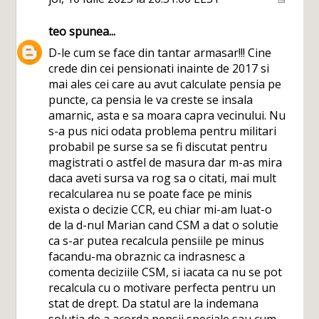
teo
spunea...
D-le cum se face din tantar armasar!!! Cine
crede din cei pensionati inainte de 2017 si
mai ales cei care au avut calculate pensia pe
puncte, ca pensia le va creste se insala
amarnic, asta e sa moara capra vecinului. Nu
s-a pus nici odata problema pentru militari
probabil pe surse sa se fi discutat pentru
magistrati o astfel de masura dar m-as mira
daca aveti sursa va rog sa o citati, mai mult
recalcularea nu se poate face pe minis
exista o decizie CCR, eu chiar mi-am luat-o
de la d-nul Marian cand CSM a dat o solutie
ca s-ar putea recalcula pensiile pe minus
facandu-ma obraznic ca indrasnesc a
comenta deciziile CSM, si iacata ca nu se pot
recalcula cu o motivare perfecta pentru un
stat de drept. Da statul are la indemana
solutia de a acorda pensii speciale sau cum