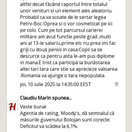
altfel decat făcând raportul între totalul
unor venituri si un element ales aleatoriu.
Probabil ca va scoate de le sertar legea
Petrv-Boc-Oprea si o vor cosmetizat pe ici
pe colo. Cum pe tot parcursul carierei
militare am avut functie peste grad ,multi
ani al 13-le salariu,prime etc nu prea imi fac
griji cu două pensii in casa.Copii sa se
descurce ca pentru asta le-am pus diplome
in mana.E trist ca participă la bunăstarea
altei tari tara care stie sa aprecieze valoarea
.Romania va ajunge o tara nepopulata.
joi, 10 iulie 2025 la 14:35:00 EEST
Claudiu Marin
spunea...
Veste buna!
Agentia de rating, Moody's, dă semnalul că
măsurile guvenului Bolojan sunt corecte:
Deficitul va scădea la 6,1%.