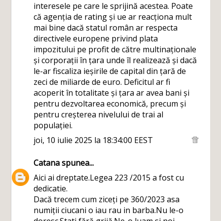
interesele pe care le sprijină acestea. Poate
că agenția de rating și ue ar reacționa mult
mai bine dacă statul român ar respecta
directivele europene privind plata
impozitului pe profit de către multinaționale
și corporații în țara unde îl realizează și dacă
le-ar fiscaliza ieșirile de capital din țară de
zeci de miliarde de euro. Deficitul ar fi
acoperit în totalitate și țara ar avea bani și
pentru dezvoltarea economică, precum și
pentru creșterea nivelului de trai al
populației.
joi, 10 iulie 2025 la 18:34:00 EEST
Catana
spunea...
Aici ai dreptate.Legea 223 /2015 a fost cu
dedicatie.
Dacă trecem cum ziceți pe 360/2023 asa
numiții ciucani o iau rau in barba.Nu le-o
doresc.Stati fără grijă.Ne-o luam si noi.