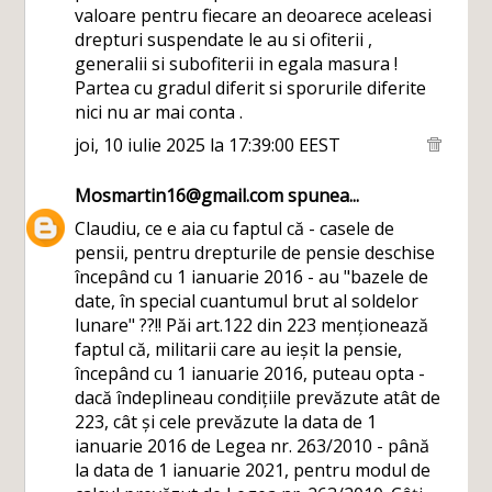
valoare pentru fiecare an deoarece aceleasi
drepturi suspendate le au si ofiterii ,
generalii si subofiterii in egala masura !
Partea cu gradul diferit si sporurile diferite
nici nu ar mai conta .
joi, 10 iulie 2025 la 17:39:00 EEST
Mosmartin16@gmail.com
spunea...
Claudiu, ce e aia cu faptul că - casele de
pensii, pentru drepturile de pensie deschise
începând cu 1 ianuarie 2016 - au "bazele de
date, în special cuantumul brut al soldelor
lunare" ??!! Păi art.122 din 223 menționează
faptul că, militarii care au ieșit la pensie,
începând cu 1 ianuarie 2016, puteau opta -
dacă îndeplineau condițiile prevăzute atât de
223, cât și cele prevăzute la data de 1
ianuarie 2016 de Legea nr. 263/2010 - până
la data de 1 ianuarie 2021, pentru modul de