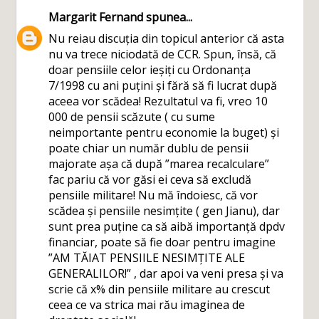
Margarit Fernand
spunea...
Nu reiau discuția din topicul anterior că asta
nu va trece niciodată de CCR. Spun, însă, că
doar pensiile celor ieșiți cu Ordonanța
7/1998 cu ani puțini și fără să fi lucrat după
aceea vor scădea! Rezultatul va fi, vreo 10
000 de pensii scăzute ( cu sume
neimportante pentru economie la buget) și
poate chiar un număr dublu de pensii
majorate așa că după ”marea recalculare”
fac pariu că vor găsi ei ceva să excludă
pensiile militare! Nu mă îndoiesc, că vor
scădea și pensiile nesimțite ( gen Jianu), dar
sunt prea puține ca să aibă importanță dpdv
financiar, poate să fie doar pentru imagine
”AM TĂIAT PENSIILE NESIMȚITE ALE
GENERALILOR!” , dar apoi va veni presa și va
scrie că x% din pensiile militare au crescut
ceea ce va strica mai rău imaginea de