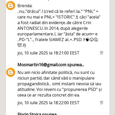
Brenda:
..nu.."drăcui"..! (cred că te referi la.." "PNL" =
care nu mai e PNL= "ISTORIC"..❗, căci "acela"
a fost radiat din evidențe..de către Crin
ANTONESCU..în 2014, după alegerile
europarlamentare..!, iar "ăsta" de acum= e
..PD-"L".., fratele SIAMEZ al..=..PSD. ‼️🧠😜🤔
😈..!!)
joi, 10 iulie 2025 la 18:21:00 EEST
Mosmartin16@gmail.com
spunea...
Nu am nicio afinitate politică, nu sunt cu
niciun partid, dar când văd o manipulare
propagandistică... simt instant nevoia să iau
atitudine. Voi reveni cu "propunerea PSD" și
ceea ce ar rezulta concret din ea.
joi, 10 iulie 2025 la 18:22:00 EEST
Florin Stoica
spunea...