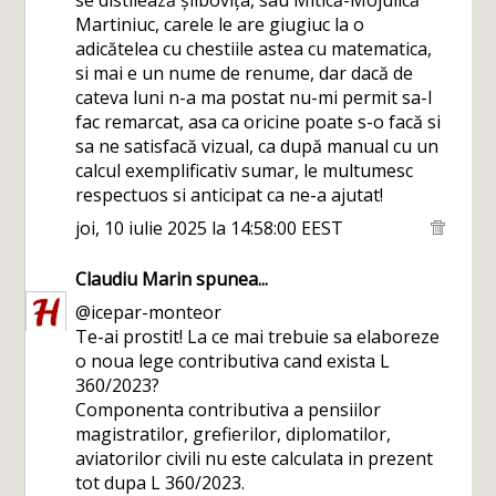
Martiniuc, carele le are giugiuc la o
adicătelea cu chestiile astea cu matematica,
si mai e un nume de renume, dar dacă de
cateva luni n-a ma postat nu-mi permit sa-l
fac remarcat, asa ca oricine poate s-o facă si
sa ne satisfacă vizual, ca după manual cu un
calcul exemplificativ sumar, le multumesc
respectuos si anticipat ca ne-a ajutat!
joi, 10 iulie 2025 la 14:58:00 EEST
Claudiu Marin
spunea...
@icepar-monteor
Te-ai prostit! La ce mai trebuie sa elaboreze
o noua lege contributiva cand exista L
360/2023?
Componenta contributiva a pensiilor
magistratilor, grefierilor, diplomatilor,
aviatorilor civili nu este calculata in prezent
tot dupa L 360/2023.