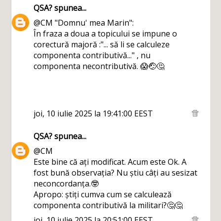
QSA?
spunea...
@CM "Domnu' mea Marin":
În fraza a doua a topicului se impune o
corectură majoră :"... să li se calculeze
componenta contributivă..." , nu
componenta necontributivă. 😱🤕🤔
joi, 10 iulie 2025 la 19:41:00 EEST
QSA?
spunea...
@CM
Este bine că ați modificat. Acum este Ok. A
fost bună observația? Nu știu câți au sesizat
neconcordanța.🤓
Apropo: știți cumva cum se calculează
componenta contributivă la militari?🤔🤔
joi, 10 iulie 2025 la 20:51:00 EEST