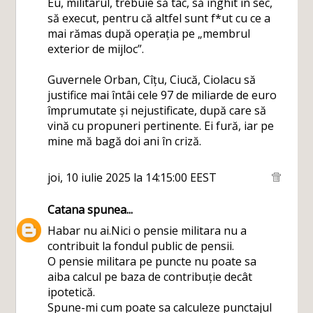
Eu, militarul, trebuie să tac, să înghit în sec,
să execut, pentru că altfel sunt f*ut cu ce a
mai rămas după operația pe „membrul
exterior de mijloc”.
Guvernele Orban, Cîțu, Ciucă, Ciolacu să
justifice mai întâi cele 97 de miliarde de euro
împrumutate și nejustificate, după care să
vină cu propuneri pertinente. Ei fură, iar pe
mine mă bagă doi ani în criză.
joi, 10 iulie 2025 la 14:15:00 EEST
Catana
spunea...
Habar nu ai.Nici o pensie militara nu a
contribuit la fondul public de pensii.
O pensie militara pe puncte nu poate sa
aiba calcul pe baza de contribuție decât
ipotetică.
Spune-mi cum poate sa calculeze punctajul