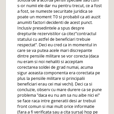
s-or numii ele dar nu pentru trecut, ce a fost
a fost, se numeste securitate juridica se
poate un moment T0 si probabil ca ati auzit
anumiti factori decidenti de acest punct.
Inclusiv presedintele a spus despre
drepturile rezervistilor ca citez"contractul
statului cu astfel de beneficiari trebuie
respectat". Deci eu cred ca in momentul in
care se va putea acele mari discrepante
dintre pensiile militare se vor corecta (daca
nu eram si noi nehaliti si acceptam
corectarea soldei de grad numai, acuma
sigur aceasta componenta era corectata pe
plus la pensiile militare si principalii
beneficiari erau cei mai vechi). Deci ca si
concluzie, observ cu mare durere ca se pune
problema "daca eu nu am sa nu aibe nici ei"
se face raca intre generatii desi ar trebuii
front comun si mai mult orice informatie
(fara a fi verificata sau a cita sursa) hop pe