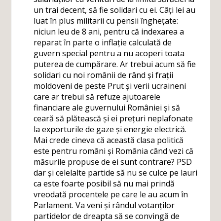
un trai decent, să fie solidari cu ei. Câți lei au
luat în plus militarii cu pensii înghețate:
niciun leu de 8 ani, pentru că indexarea a
reparat în parte o inflație calculată de
guvern special pentru a nu acoperi toata
puterea de cumpărare. Ar trebui acum să fie
solidari cu noi românii de rând și frații
moldoveni de peste Prut și verii ucraineni
care ar trebui să refuze ajutoarele
financiare ale guvernului României și să
ceară să plătească și ei prețuri neplafonate
la exporturile de gaze și energie electrică.
Mai crede cineva că această clasa politică
este pentru români și România când vezi că
măsurile propuse de ei sunt contrare? PSD
dar și celelalte partide să nu se culce pe lauri
ca este foarte posibil să nu mai prindă
vreodată procentele pe care le au acum în
Parlament. Va veni și rândul votanților
partidelor de dreapta să se convingă de