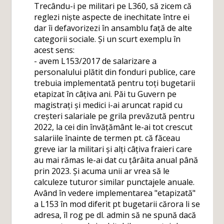
Trecându-i pe militari pe L360, să zicem că
reglezi niște aspecte de inechitate între ei
dar îi defavorizezi în ansamblu față de alte
categorii sociale. Și un scurt exemplu în
acest sens:
- avem L153/2017 de salarizare a
personalului plătit din fonduri publice, care
trebuia implementată pentru toți bugetarii
etapizat în câțiva ani. Păi tu Guvern pe
magistrați și medici i-ai aruncat rapid cu
creșteri salariale pe grila prevăzută pentru
2022, la cei din învățământ le-ai tot crescut
salariile înainte de termen pt. că făceau
greve iar la militari și alți câțiva fraieri care
au mai rămas le-ai dat cu țârâita anual până
prin 2023. Și acuma unii ar vrea să le
calculeze tuturor similar punctajele anuale.
Având în vedere implementarea "etapizată"
a L153 în mod diferit pt bugetarii cărora li se
adresa, îl rog pe dl. admin să ne spună dacă