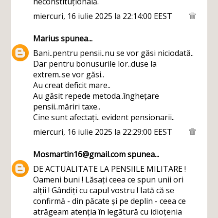
neconstituțională.
miercuri, 16 iulie 2025 la 22:14:00 EEST
Marius
spunea...
Bani..pentru pensii..nu se vor găsi niciodată..
Dar pentru bonusurile lor..duse la
extrem..se vor găsi..
Au creat deficit mare..
Au găsit repede metoda..înghețare
pensii..măriri taxe..
Cine sunt afectați.. evident pensionarii..
miercuri, 16 iulie 2025 la 22:29:00 EEST
Mosmartin16@gmail.com
spunea...
DE ACTUALITATE LA PENSIILE MILITARE !
Oameni buni ! Lăsați ceea ce spun unii ori
alții ! Gândiți cu capul vostru ! Iată că se
confirmă - din păcate și pe deplin - ceea ce
atrăgeam atenția în legătură cu idioțenia