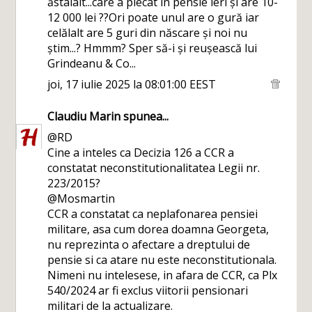
ăstalalt...care a plecat în pensie ieri și are 10-
12 000 lei ??Ori poate unul are o gură iar
celălalt are 5 guri din născare și noi nu
știm...? Hmmm? Sper să-i și reușească lui
Grindeanu & Co...
joi, 17 iulie 2025 la 08:01:00 EEST
Claudiu Marin
spunea...
@RD
Cine a inteles ca Decizia 126 a CCR a
constatat neconstitutionalitatea Legii nr.
223/2015?
@Mosmartin
CCR a constatat ca neplafonarea pensiei
militare, asa cum dorea doamna Georgeta,
nu reprezinta o afectare a dreptului de
pensie si ca atare nu este neconstitutionala.
Nimeni nu intelesese, in afara de CCR, ca Plx
540/2024 ar fi exclus viitorii pensionari
militari de la actualizare.