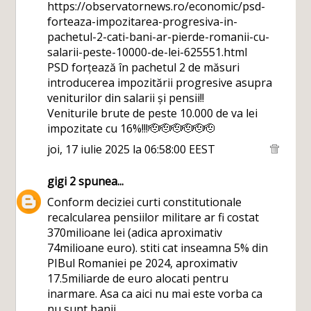
https://observatornews.ro/economic/psd-
forteaza-impozitarea-progresiva-in-
pachetul-2-cati-bani-ar-pierde-romanii-cu-
salarii-peste-10000-de-lei-625551.html
PSD forțează în pachetul 2 de măsuri
introducerea impozitării progresive asupra
veniturilor din salarii și pensii!!
Veniturile brute de peste 10.000 de va lei
impozitate cu 16%!!!🫡🫡🫡🫡🫡🫡
joi, 17 iulie 2025 la 06:58:00 EEST
gigi 2
spunea...
Conform deciziei curti constitutionale
recalcularea pensiilor militare ar fi costat
370milioane lei (adica aproximativ
74milioane euro). stiti cat inseamna 5% din
PIBul Romaniei pe 2024, aproximativ
17.5miliarde de euro alocati pentru
inarmare. Asa ca aici nu mai este vorba ca
nu sunt banii.