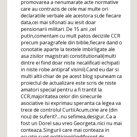
promovarea a nenumarate acte normative
care au contrazis de cele mai multe ori
declaratiile verbale ale acestora si,de fiecare
data,cei mai sifonati au iesit doar
pensionarii militari. De 15 ani ,cel
putin,comentam cu mult patos deciziile CCR
precum paragrafele din biblie,fiecare dand o
conotatie aparte la textele imbirligate ale
asa zisilor magistrati constitutionali(multi
dintre ei fiind doar niste necalificati echipati
in niste robe antipraf visinii).Cand eu dar si
multi altii chiar de pe acest blog spuneam ca
proiectul de actualizare este scris de niste
amatori special pentru a fi trantit la
CCR,majoritatea celor din sinecurile
asociative isi exprimau speranta ca legea va
trece de controlul Curtii.Acum,cine are (din
nou) de suferit?....nu sefimea,desigur..Ca a
fost un Dorel sau vreo Georgeta..nici nu mai
conteaza..Singurii care mai conteaza in
ecuatie sunt politicienii(indiferent de