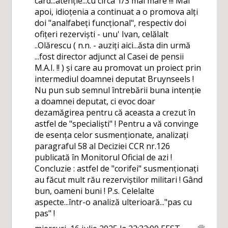
card...atenție...cu circa 1/3 mai mare !!! Mai
apoi, idioțenia a continuat a o promova alți
doi "analfabeți funcțional", respectiv doi
ofițeri rezerviști - unu' Ivan, celălalt
..Olărescu ( n.n. - auziți aici...ăsta din urmă
...fost director adjunct al Casei de pensii
M.A.I. !! ) și care au promovat un proiect prin
intermediul doamnei deputat Bruynseels !
Nu pun sub semnul întrebării buna intenție
a doamnei deputat, ci evoc doar
dezamăgirea pentru că aceasta a crezut în
astfel de "specialiști" ! Pentru a vă convinge
de esența celor susmenționate, analizați
paragraful 58 al Deciziei CCR nr.126
publicată în Monitorul Oficial de azi !
Concluzie : astfel de "corifei" susmenționați
au făcut mult rău rezerviștilor militari ! Gând
bun, oameni buni ! P.s. Celelalte
aspecte...într-o analiză ulterioară..."pas cu
pas" !