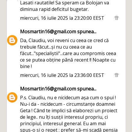
Lasati rautatile! Sa speram ca Bolojan va
diminua rapid deficitul bugetar.
miercuri, 16 iulie 2025 la 23:20:00 EEST
Mosmartin16@gmail.com
spunea...
Da, Claudiu, voi reveni cu ceea ce cred că
trebuie făcut...și nu cu ceea ce au
făcut..."specialiștii"...care au compromis ceea
ce se putea obține până recent !! Noapte cu
bine !
miercuri, 16 iulie 2025 la 23:36:00 EEST
Mosmartin16@gmail.com
spunea...
P.s. Claudiu, nu e nicidecum așa cum o spui !
Nu-i da - nicidecum - circumstanțe doamnei
Geta ! Când te implici să elaborezi un proiect
de lege.. nu îți susții interesul propriu, ci
principiul, interesul general. Eu am mai
spus-o și o repet : prefer să-mi scadă pensia