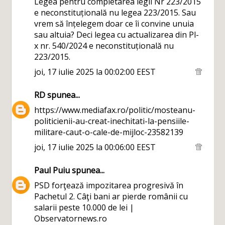
Legea pentru completarea legii Nr 223/2015
e neconstituțională nu legea 223/2015. Sau
vrem să înțelegem doar ce îi convine unuia
sau altuia? Deci legea cu actualizarea din Pl-
x nr. 540/2024 e neconstituțională nu
223/2015.
joi, 17 iulie 2025 la 00:02:00 EEST
RD
spunea...
https://www.mediafax.ro/politic/mosteanu-
politicienii-au-creat-inechitati-la-pensiile-
militare-caut-o-cale-de-mijloc-23582139
joi, 17 iulie 2025 la 00:06:00 EEST
Paul Puiu
spunea...
PSD forţează impozitarea progresivă în
Pachetul 2. Câţi bani ar pierde românii cu
salarii peste 10.000 de lei |
Observatornews.ro