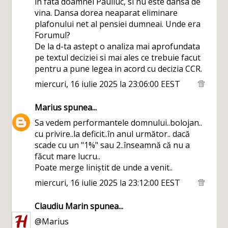
in fata doamnei Pauliuc, si nu este dansa de
vina. Dansa dorea neaparat eliminare
plafonului net al pensiei dumneai. Unde era
Forumul?
De la d-ta astept o analiza mai aprofundata
pe textul deciziei si mai ales ce trebuie facut
pentru a pune legea in acord cu decizia CCR.
miercuri, 16 iulie 2025 la 23:06:00 EEST
Marius
spunea...
Sa vedem performantele domnului..bolojan..
cu privire..la deficit..în anul următor.. dacă
scade cu un "1%" sau 2..înseamnă că nu a
făcut mare lucru..
Poate merge liniștit de unde a venit..
miercuri, 16 iulie 2025 la 23:12:00 EEST
Claudiu Marin
spunea...
@Marius