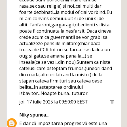
rasa,sex sau religie) si noi..cei multi dar
foarte dezbinati...la modul oficial vorbind..Eu
m-am convins demuuuult si de unii si de
altii...Fanfaroni,gargaragii,obedienti si lista
poate fi continuata la nesfarsit. Daca cineva
crede acum ca guvernantii se vor grabi sa
actualizeze pensiile militare(chiar daca
trecea de CCR tot nu se facea....se dadea un
oug si gata,se amana pana la....) se
inseala(ce sa vezi...din nou).Suntem ca niste
catelusi care asteptam frumos,(uneori dand
din coada,alteori latrand la misto ) de la
stapan cateva firmituri sau cateva oase
belite...In asteptarea ordinului
izbavitor...Noapte buna.. tuturor.
joi, 17 iulie 2025 la 09:50:00 EEST
Niky
spunea...
E clar că impozitarea progresivă este una