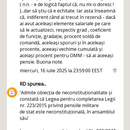
( n.n. - e de logică faptul că, nu mi-o doresc !
)...dar să știu că e echitate. Iar asta înseamnă
că, indiferent când ai trecut în rezervă - dacă
ai avut aceleași elemente salariale pe care
să le actualizezi, respectiv grad , coeficient
de funcție, gradație, procent soldă de
comandă, aceleași sporuri și în aceleași
procente, aceeași vechime cumulată și
același procent pentru OMM - să ai aceeași
pensie. Buona note.
miercuri, 16 iulie 2025 la 23:59:00 EEST
RD
spunea...
'Admite obiecția de neconstituționalitate și
constată că Legea pentru completarea Legii
nr. 223/2015 privind pensiile militare
de stat este neconstituțională, în ansamblul
său'