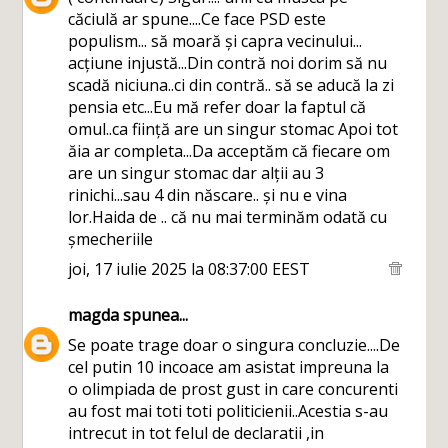
căciulă ar spune....Ce face PSD este
populism... să moară și capra vecinului...
acțiune injustă...Din contră noi dorim să nu
scadă niciuna..ci din contră.. să se aducă la zi
pensia etc...Eu mă refer doar la faptul că
omul..ca ființă are un singur stomac Apoi tot
ăia ar completa...Da acceptăm că fiecare om
are un singur stomac dar alții au 3
rinichi...sau 4 din născare.. și nu e vina
lor.Haida de .. că nu mai terminăm odată cu
șmecheriile
joi, 17 iulie 2025 la 08:37:00 EEST
magda
spunea...
Se poate trage doar o singura concluzie....De
cel putin 10 incoace am asistat impreuna la
o olimpiada de prost gust in care concurenti
au fost mai toti toti politicienii..Acestia s-au
intrecut in tot felul de declaratii ,in