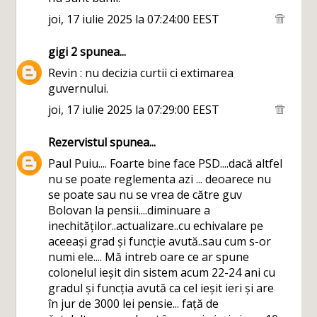
joi, 17 iulie 2025 la 07:24:00 EEST
gigi 2
spunea...
Revin : nu decizia curtii ci extimarea
guvernului.
joi, 17 iulie 2025 la 07:29:00 EEST
Rezervistul
spunea...
Paul Puiu.... Foarte bine face PSD....dacă altfel
nu se poate reglementa azi ... deoarece nu
se poate sau nu se vrea de către guv
Bolovan la pensii....diminuare a
inechităților..actualizare..cu echivalare pe
aceeași grad și funcție avută..sau cum s-or
numi ele.... Mă intreb oare ce ar spune
colonelul ieșit din sistem acum 22-24 ani cu
gradul și funcția avută ca cel ieșit ieri și are
în jur de 3000 lei pensie... față de