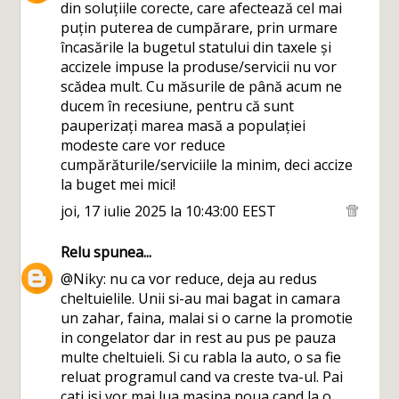
din soluțiile corecte, care afectează cel mai
puțin puterea de cumpărare, prin urmare
încasările la bugetul statului din taxele și
accizele impuse la produse/servicii nu vor
scădea mult. Cu măsurile de până acum ne
ducem în recesiune, pentru că sunt
pauperizați marea masă a populației
modeste care vor reduce
cumpărăturile/serviciile la minim, deci accize
la buget mei mici!
joi, 17 iulie 2025 la 10:43:00 EEST
Relu
spunea...
@Niky: nu ca vor reduce, deja au redus
cheltuielile. Unii si-au mai bagat in camara
un zahar, faina, malai si o carne la promotie
in congelator dar in rest au pus pe pauza
multe cheltuieli. Si cu rabla la auto, o sa fie
reluat programul cand va creste tva-ul. Pai
cati isi vor mai lua masina noua cand la o