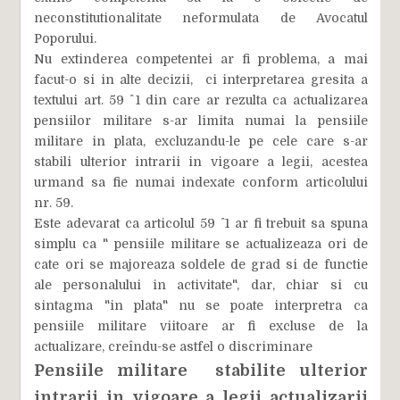
neconstitutionalitate neformulata de Avocatul
Poporului.
Nu extinderea competentei ar fi problema, a mai
facut-o si in alte decizii, ci interpretarea gresita a
textului art. 59 ^ 1 din care ar rezulta ca actualizarea
pensiilor militare s-ar limita numai la pensiile
militare in plata, excluzandu-le pe cele care s-ar
stabili ulterior intrarii in vigoare a legii, acestea
urmand sa fie numai indexate conform articolului
nr. 59.
Este adevarat ca articolul 59 ^ 1 ar fi trebuit sa spuna
simplu ca " pensiile militare se actualizeaza ori de
cate ori se majoreaza soldele de grad si de functie
ale personalului in activitate", dar, chiar si cu
sintagma "in plata" nu se poate interpretra ca
pensiile militare viitoare ar fi excluse de la
actualizare, creîndu-se astfel o discriminare
Pensiile militare stabilite ulterior
intrarii in vigoare a legii actualizarii