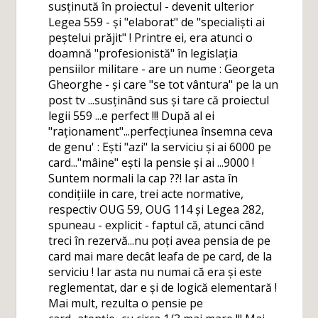
susținută în proiectul - devenit ulterior
Legea 559 - și "elaborat" de "specialiști ai
peștelui prăjit" ! Printre ei, era atunci o
doamnă "profesionistă" în legislația
pensiilor militare - are un nume : Georgeta
Gheorghe - și care "se tot vântura" pe la un
post tv ...susținând sus și tare că proiectul
legii 559 ...e perfect !!! După al ei
"raționament"...perfecțiunea însemna ceva
de genu' : Ești "azi" la serviciu și ai 6000 pe
card..."mâine" ești la pensie și ai ...9000 !
Suntem normali la cap ??! Iar asta în
condițiile in care, trei acte normative,
respectiv OUG 59, OUG 114 și Legea 282,
spuneau - explicit - faptul că, atunci când
treci în rezervă...nu poți avea pensia de pe
card mai mare decât leafa de pe card, de la
serviciu ! Iar asta nu numai că era și este
reglementat, dar e și de logică elementară !
Mai mult, rezulta o pensie pe