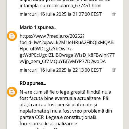
intampla-cu-recalcularea_677451.html
miercuri, 16 iulie 2025 la 21:27:00 EEST
Mario 1
spunea...
https://www.7media.ro/20252?
fbclid=IwY2xjawLk2M1leHRuA2FlbQIxMQAB
Hpc_uRWDLgtzYbOwI7z-
gtWdPEcUgqIZLlBOwsgalWIsD_k8FBwlhK7T
vVjp_aem_CfZMQuYBl7vMYP77D2woDA
miercuri, 16 iulie 2025 la 22:13:00 EEST
RD
spunea...
N-are cum să fie o lege greșită fiindcă nu a
fost făcută bine eventuala actualizare. Păi
atâția ani au fost pensii plafonate și
neplafonate și nu a fost vreo problemă din
partea CCR. Legea e constituțională.
Încercarea de actualizare e