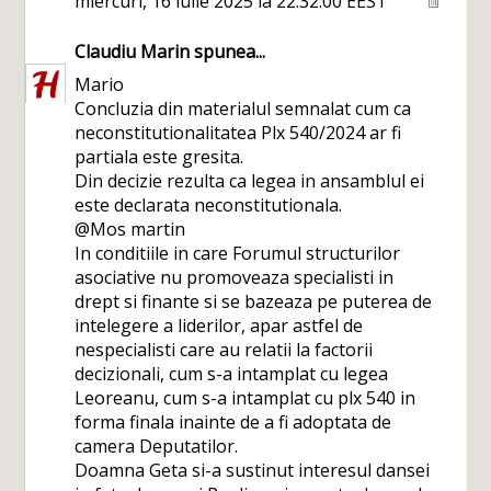
miercuri, 16 iulie 2025 la 22:32:00 EEST
Claudiu Marin
spunea...
Mario
Concluzia din materialul semnalat cum ca
neconstitutionalitatea Plx 540/2024 ar fi
partiala este gresita.
Din decizie rezulta ca legea in ansamblul ei
este declarata neconstitutionala.
@Mos martin
In conditiile in care Forumul structurilor
asociative nu promoveaza specialisti in
drept si finante si se bazeaza pe puterea de
intelegere a liderilor, apar astfel de
nespecialisti care au relatii la factorii
decizionali, cum s-a intamplat cu legea
Leoreanu, cum s-a intamplat cu plx 540 in
forma finala inainte de a fi adoptata de
camera Deputatilor.
Doamna Geta si-a sustinut interesul dansei