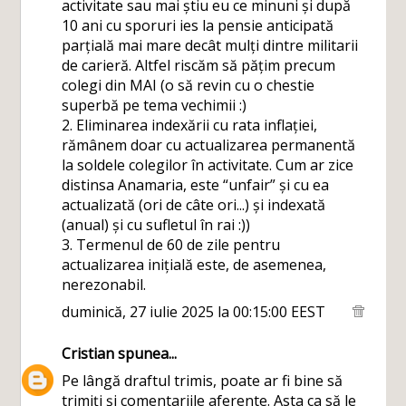
activitate sau mai știu eu ce minuni și după
10 ani cu sporuri ies la pensie anticipată
parțială mai mare decât mulți dintre militarii
de carieră. Altfel riscăm să pățim precum
colegi din MAI (o să revin cu o chestie
superbă pe tema vechimii :)
2. Eliminarea indexării cu rata inflației,
rămânem doar cu actualizarea permanentă
la soldele colegilor în activitate. Cum ar zice
distinsa Anamaria, este “unfair” și cu ea
actualizată (ori de câte ori...) și indexată
(anual) și cu sufletul în rai :))
3. Termenul de 60 de zile pentru
actualizarea inițială este, de asemenea,
nerezonabil.
duminică, 27 iulie 2025 la 00:15:00 EEST
Cristian
spunea...
Pe lângă draftul trimis, poate ar fi bine să
trimiți și comentariile aferente. Asta ca să le