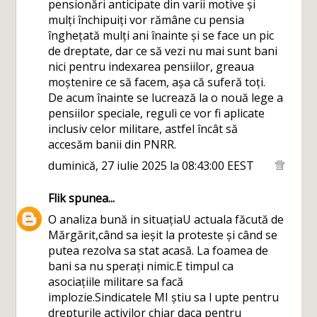
pensionări anticipate din varii motive și
mulți închipuiți vor rămâne cu pensia
înghețată mulți ani înainte și se face un pic
de dreptate, dar ce să vezi nu mai sunt bani
nici pentru indexarea pensiilor, greaua
moștenire ce să facem, așa că suferă toți.
De acum înainte se lucrează la o nouă lege a
pensiilor speciale, reguli ce vor fi aplicate
inclusiv celor militare, astfel încât să
accesăm banii din PNRR.
duminică, 27 iulie 2025 la 08:43:00 EEST
Flik
spunea...
O analiza bună in situațiaU actuala făcută de
Mărgărit,când sa ieșit la proteste și când se
putea rezolva sa stat acasă. La foamea de
bani sa nu sperați nimic.E timpul ca
asociațiile militare sa facă
implozie.Sindicatele MI știu sa l upte pentru
drepturile activilor chiar daca pentru