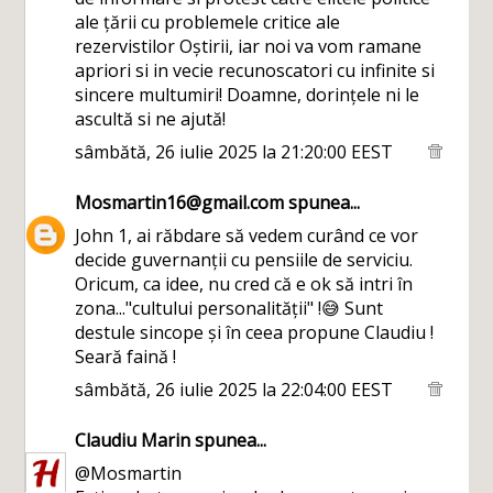
ale țării cu problemele critice ale
rezervistilor Oștirii, iar noi va vom ramane
apriori si in vecie recunoscatori cu infinite si
sincere multumiri! Doamne, dorințele ni le
ascultă si ne ajută!
sâmbătă, 26 iulie 2025 la 21:20:00 EEST
Mosmartin16@gmail.com
spunea...
John 1, ai răbdare să vedem curând ce vor
decide guvernanții cu pensiile de serviciu.
Oricum, ca idee, nu cred că e ok să intri în
zona..."cultului personalității" !😅 Sunt
destule sincope și în ceea propune Claudiu !
Seară faină !
sâmbătă, 26 iulie 2025 la 22:04:00 EEST
Claudiu Marin
spunea...
@Mosmartin