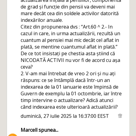
actualizarea inițială a pensiilor, componenta
de grad și funcție din pensii va deveni mai
mare decât cea din soldele activilor datorită
indexărilor anuale.
Citez din propunerea dvs : “Art.60 ^ 2.- In
cazul in care, in urma actualizării, rezultă un
cuantum al pensiei mai mic decât cel aflat in
plată, se mentine cuantumul aflat in plată.”
De ce tot insistați pe chestia asta știind că
NICODATĂ ACTIVII nu vor fi de acord cu așa
ceva?
2. V-am mai întrebat de vreo 2 ori și nu ați
răspuns: ce se întâmplă dacă într-un an
indexarea de la 01 ianuarie este împinsă de
Guvern de exemplu la 01 octombrie, iar între
timp intervine o actualizare? Adică atunci
când indexarea este ulterioară actualizării?
duminică, 27 iulie 2025 la 16:37:00 EEST
Marcell
spunea...