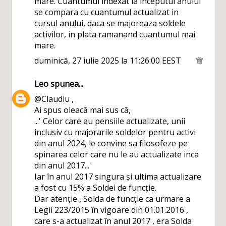
mare. Cuantumul indexat la inceputul anului
se compara cu cuantumul actualizat in
cursul anului, daca se majoreaza soldele
activilor, in plata ramanand cuantumul mai
mare.
duminică, 27 iulie 2025 la 11:26:00 EEST
Leo
spunea...
@Claudiu ,
Ai spus oleacă mai sus că,
...' Celor care au pensiile actualizate, unii
inclusiv cu majorarile soldelor pentru activi
din anul 2024, le convine sa filosofeze pe
spinarea celor care nu le au actualizate inca
din anul 2017...'
Iar în anul 2017 singura și ultima actualizare
a fost cu 15% a Soldei de funcție.
Dar atenție , Solda de funcție ca urmare a
Legii 223/2015 în vigoare din 01.01.2016 ,
care s-a actualizat în anul 2017 , era Solda