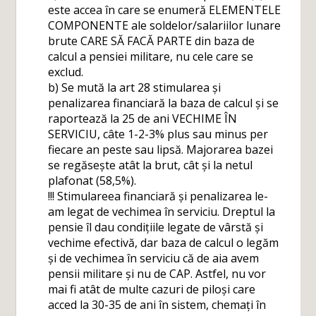
este accea în care se enumeră ELEMENTELE
COMPONENTE ale soldelor/salariilor lunare
brute CARE SĂ FACĂ PARTE din baza de
calcul a pensiei militare, nu cele care se
exclud.
b) Se mută la art 28 stimularea și
penalizarea financiară la baza de calcul și se
raportează la 25 de ani VECHIME ÎN
SERVICIU, câte 1-2-3% plus sau minus per
fiecare an peste sau lipsă. Majorarea bazei
se regăsește atât la brut, cât și la netul
plafonat (58,5%).
!!! Stimulareea financiară și penalizarea le-
am legat de vechimea în serviciu. Dreptul la
pensie îl dau condițiile legate de vârstă și
vechime efectivă, dar baza de calcul o legăm
și de vechimea în serviciu că de aia avem
pensii militare și nu de CAP. Astfel, nu vor
mai fi atât de multe cazuri de piloși care
acced la 30-35 de ani în sistem, chemați în