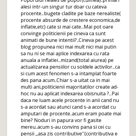
Poporului neales de popor(culmea)..primari
alesi intr-un singur tur doar cu cateva
procente...bugete cladite pe baze nerealiste(
procente absurde de crestere economica,de
inflatie,etc) cate si mai cate...Mai pot oare
convinge politicienii pe cineva ca sunt
animati de bune intentii?..Cineva pe acest
blog propunea nici mai mult nici mai putin
sa nu ni se mai aplice indexarea cu rata
anuala a inflatiei...mizand(total aiurea) pe
actualizarea pensiilor cu soldele activilor...ca
si cum acest fenomen s-a intamplat foarte
des pana acum..Chiar s-a uitat ca in mai
multi ani,politicienii majoritatilor create ad-
hoc nu au aplicat indexarea obisnuita ?...Pai
daca ne luam acele procente in anii cand nu
s-a acordat sau atunci cand s-a acordat cu
amputari de procente..acum eram poate mai
bine? Noduri in papura vor fi gasite
mereu..acum s-au convins pana si cei cu
pensii ,,asa zis contributive''(contributiva e