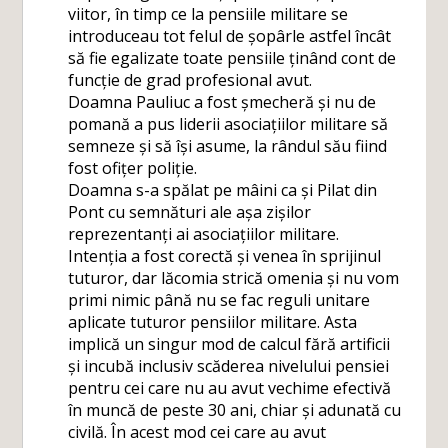
viitor, în timp ce la pensiile militare se
introduceau tot felul de șopârle astfel încât
să fie egalizate toate pensiile ținând cont de
funcție de grad profesional avut.
Doamna Pauliuc a fost șmecheră și nu de
pomană a pus liderii asociațiilor militare să
semneze și să își asume, la rândul său fiind
fost ofițer poliție.
Doamna s-a spălat pe mâini ca și Pilat din
Pont cu semnături ale așa zișilor
reprezentanți ai asociațiilor militare.
Intenția a fost corectă și venea în sprijinul
tuturor, dar lăcomia strică omenia și nu vom
primi nimic până nu se fac reguli unitare
aplicate tuturor pensiilor militare. Asta
implică un singur mod de calcul fără artificii
și incubă inclusiv scăderea nivelului pensiei
pentru cei care nu au avut vechime efectivă
în muncă de peste 30 ani, chiar și adunată cu
civilă. În acest mod cei care au avut