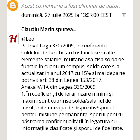
Acest comentariu a fost eliminat de autor.
duminică, 27 iulie 2025 la 13:07:00 EEST
Claudiu Marin
spunea...
@Leo
Potrivit Legii 330/2009, in coeficientii
soldelor de functie au fost incluse si alte
elemente salarile, reultand asa zisa solda de
functie in cuantum compus, solda care s-a
actualizat in anul 2017 cu 15% si mai departe
potrivit art. 38 din Legea 153/2017.
Anexa !V/1A din Legea 330/2009
1. În coeficienții de ierarhizare minimi și
maximi sunt cuprinse solda/salariul de
merit, indemnizația de dispozitiv/sporul
pentru misiune permanentă, sporul pentru
păstrarea confidențialității în legătură cu
informațiile clasificate și sporul de fidelitate.