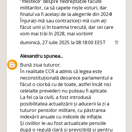
”mestece” despre nedreptățile făcute
militarilor, ca să capete niște voturi, dar
finalul va fi același de la alegerile din 2024!
Înjurați-mă sau contraziceți-mă cum ați
făcut unii și în toamna trecută, dar cei care
vom mai trăi în 2028, mai vorbim!
duminică, 27 iulie 2025 la 08:18:00 EEST
Alexandru
spunea...
Bună ziua tuturor.
În realitate CCR a admis că legea este
neconstituțională deoarece parlamentul a
făcut o ciorbă cu de toate, astfel încât nici
celelalte prevederi nu puteau fi aplicate.
La fel ca la civili, a fost introdusă
posibilitatea actualizării și aducerii la zi a
tuturor pensiilor militare, cu păstrarea
indexării anuale cu indicele de inflație.
Și civililor le-au fost actualizate pensiile
după o regulă clară și previzibilă și pentru