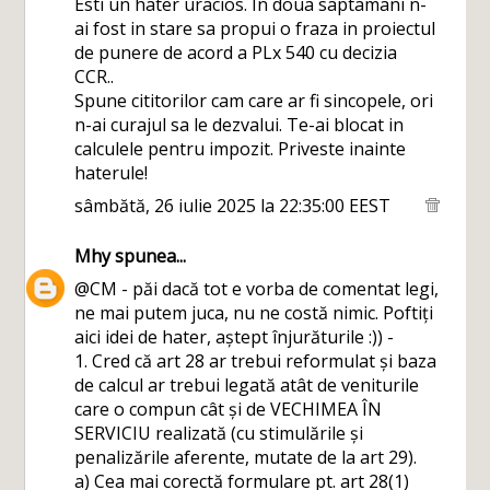
Esti un hater uracios. In doua saptamani n-
ai fost in stare sa propui o fraza in proiectul
de punere de acord a PLx 540 cu decizia
CCR..
Spune cititorilor cam care ar fi sincopele, ori
n-ai curajul sa le dezvalui. Te-ai blocat in
calculele pentru impozit. Priveste inainte
haterule!
sâmbătă, 26 iulie 2025 la 22:35:00 EEST
Mhy
spunea...
@CM - păi dacă tot e vorba de comentat legi,
ne mai putem juca, nu ne costă nimic. Poftiți
aici idei de hater, aștept înjurăturile :)) -
1. Cred că art 28 ar trebui reformulat și baza
de calcul ar trebui legată atât de veniturile
care o compun cât și de VECHIMEA ÎN
SERVICIU realizată (cu stimulările și
penalizările aferente, mutate de la art 29).
a) Cea mai corectă formulare pt. art 28(1)