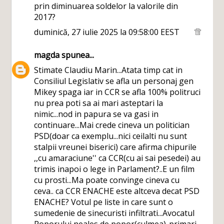
prin diminuarea soldelor la valorile din
2017?
duminică, 27 iulie 2025 la 09:58:00 EEST
magda
spunea...
Stimate Claudiu Marin...Atata timp cat in
Consiliul Legislativ se afla un personaj gen
Mikey spaga iar in CCR se afla 100% politruci
nu prea poti sa ai mari asteptari la
nimic...nod in papura se va gasi in
continuare...Mai crede cineva un politician
PSD(doar ca exemplu...nici ceilalti nu sunt
stalpii vreunei biserici) care afirma chipurile
,,cu amaraciune'' ca CCR(cu ai sai pesedei) au
trimis inapoi o lege in Parlament?..E un film
cu prosti...Ma poate convinge cineva cu
ceva.. ca CCR ENACHE este altceva decat PSD
ENACHE? Votul pe liste in care sunt o
sumedenie de sinecuristi infiltrati...Avocatul