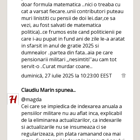
doar formula matematica ...nici o treaba cu
cat a varsat fiecare..unii contributori puteau
muri linistiti cu pensii de doi lei..dar,ce sa
vezi, au fost salvati de matematica
politica)...ce frumos este cand politicienii pe
care i-au pupat in fund ani de zile le-a aratat
in sfarsit in anul de gratie 2025 si
dumnealor ..partea din fata...aia pe care
pensionarii militari ,,nesimtiti''au cam tot
servit-o ..Curat murdar coane...
duminică, 27 iulie 2025 la 10:23:00 EEST
Claudiu Marin
spunea...
@magda
Cei care se impiedica de indexarea anuala a
pensiilor militare nu au aflat inca, explicabil
de la eliminarea actualizarilor, ca indexarile
si actualizarile nu se insumeaza ci se
regularizeaza, pin plata ramanand cea mai