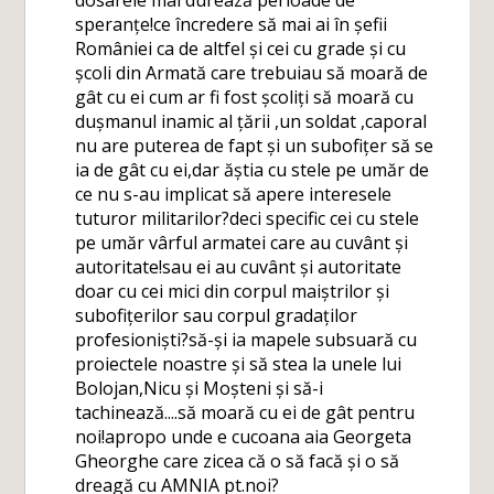
dosarele mai durează perioade de
speranțe!ce încredere să mai ai în șefii
României ca de altfel și cei cu grade și cu
școli din Armată care trebuiau să moară de
gât cu ei cum ar fi fost școliți să moară cu
dușmanul inamic al țării ,un soldat ,caporal
nu are puterea de fapt și un subofițer să se
ia de gât cu ei,dar ăștia cu stele pe umăr de
ce nu s-au implicat să apere interesele
tuturor militarilor?deci specific cei cu stele
pe umăr vârful armatei care au cuvânt și
autoritate!sau ei au cuvânt și autoritate
doar cu cei mici din corpul maiștrilor și
subofițerilor sau corpul gradaților
profesioniști?să-și ia mapele subsuară cu
proiectele noastre și să stea la unele lui
Bolojan,Nicu și Moșteni și să-i
tachinează....să moară cu ei de gât pentru
noi!apropo unde e cucoana aia Georgeta
Gheorghe care zicea că o să facă și o să
dreagă cu AMNIA pt.noi?