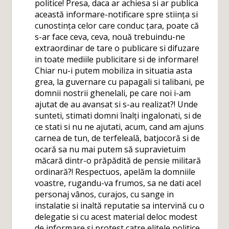
politice! Presa, daca ar achiesa si ar publica
această informare-notificare spre stiința si
cunostința celor care conduc țara, poate că
s-ar face ceva, ceva, nouă trebuindu-ne
extraordinar de tare o publicare si difuzare
in toate mediile publicitare si de informare!
Chiar nu-i putem mobiliza in situatia asta
grea, la guvernare cu papagali si talibani, pe
domnii nostrii ghenelali, pe care noi i-am
ajutat de au avansat si s-au realizat?! Unde
sunteti, stimati domni înalți ingalonati, si de
ce stati si nu ne ajutati, acum, cand am ajuns
carnea de tun, de terfeleală, batjocoră si de
ocară sa nu mai putem să supravietuim
măcară dintr-o prăpădită de pensie militară
ordinară?! Respectuos, apelăm la domniile
voastre, rugandu-va frumos, sa ne dati acel
personaj vânos, curajos, cu sange in
instalatie si inaltă reputatie sa intervină cu o
delegatie si cu acest material deloc modest
de informare si protest catre elitele politice