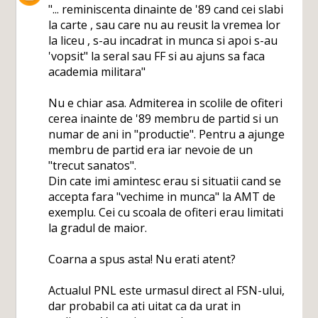
"... reminiscenta dinainte de '89 cand cei slabi
la carte , sau care nu au reusit la vremea lor
la liceu , s-au incadrat in munca si apoi s-au
'vopsit" la seral sau FF si au ajuns sa faca
academia militara"
Nu e chiar asa. Admiterea in scolile de ofiteri
cerea inainte de '89 membru de partid si un
numar de ani in "productie". Pentru a ajunge
membru de partid era iar nevoie de un
"trecut sanatos".
Din cate imi amintesc erau si situatii cand se
accepta fara "vechime in munca" la AMT de
exemplu. Cei cu scoala de ofiteri erau limitati
la gradul de maior.
Coarna a spus asta! Nu erati atent?
Actualul PNL este urmasul direct al FSN-ului,
dar probabil ca ati uitat ca da urat in