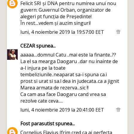
Felicit SRI și DNA pentru numirea unui nou
guvern: Guvernul Orban, organizator de
alegeri pt funcția de Președinte!
În rest....vedem și auzim singuri!
luni, 4 noiembrie 2019 la 19:57:00 EET
CEZAR
spunea...
aaaaa....domnul Catu ..mai este la finante..??
La el sa mearga Daogaru ..dar nu inainte de
a-l injura pe la toate
tembeliziunile..neaparat sa-i spuna ca.i
prost si urat si sa.l dea in judecata..ca a jignit
Marea armata de rezerva...sic !!
Ca cam asa face Daogaru cand vrea sa
rezolve cate ceva.....
luni, 4 noiembrie 2019 la 20:41:00 EET
Fost parasutist
spunea...
Cornelius Flavius Ifrim cred ca ai perfecta