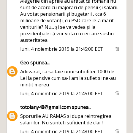
Alegerile din aprilie au arătat că românii nu
sunt de acord cu majorări de pensii și salarii.
Au votat pensionarii și bugetarii , cca 6
milioane de votanți, cu PSD care le-a mărit
veniturile? Nu... și se va vedea și la
prezidențiale că vor vota cu cei care sustin
austeritatea.
luni, 4 noiembrie 2019 la 21:45:00 EET
Geo
spunea...
Adevarat, ca sa taie unui subofiter 1000 de
Lei la pensive cum sa-I am la suflet si ne-au
mintit mereu
luni, 4 noiembrie 2019 la 21:45:00 EET
totoiany48@gmail.com
spunea...
Sporurile AU RAMAS si dupa reintregirea
salariilor. Nu sunteti suficient de clar !
luni, 4 noiembrie 2019 la 21:48:00 EET