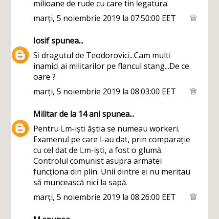
milioane de rude cu care tin legatura.
marți, 5 noiembrie 2019 la 07:50:00 EET
Iosif
spunea...
Si dragutul de Teodorovici...Cam multi
inamici ai militarilor pe flancul stang...De ce
oare ?
marți, 5 noiembrie 2019 la 08:03:00 EET
Militar de la 14 ani
spunea...
Pentru Lm-iști ăștia se numeau workeri.
Examenul pe care l-au dat, prin comparație
cu cel dat de Lm-iști, a fost o glumă.
Controlul comunist asupra armatei
funcționa din plin. Unii dintre ei nu meritau
să muncească nici la sapă.
marți, 5 noiembrie 2019 la 08:26:00 EET