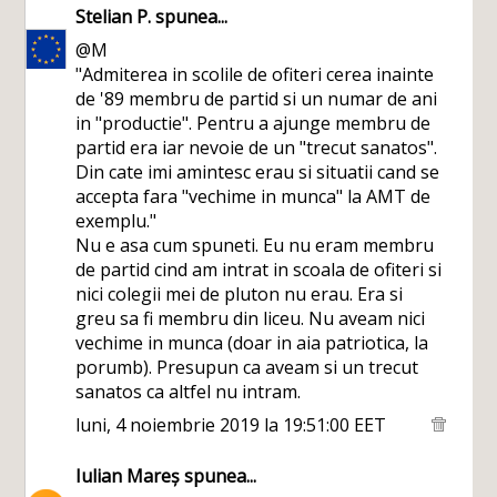
Stelian P.
spunea...
@M
"Admiterea in scolile de ofiteri cerea inainte
de '89 membru de partid si un numar de ani
in "productie". Pentru a ajunge membru de
partid era iar nevoie de un "trecut sanatos".
Din cate imi amintesc erau si situatii cand se
accepta fara "vechime in munca" la AMT de
exemplu."
Nu e asa cum spuneti. Eu nu eram membru
de partid cind am intrat in scoala de ofiteri si
nici colegii mei de pluton nu erau. Era si
greu sa fi membru din liceu. Nu aveam nici
vechime in munca (doar in aia patriotica, la
porumb). Presupun ca aveam si un trecut
sanatos ca altfel nu intram.
luni, 4 noiembrie 2019 la 19:51:00 EET
Iulian Mareș
spunea...