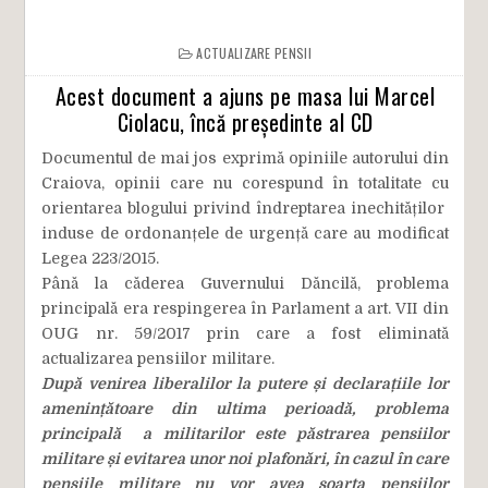
ACTUALIZARE PENSII
Acest document a ajuns pe masa lui Marcel
Ciolacu, încă președinte al CD
Documentul de mai jos exprimă opiniile autorului din
Craiova, opinii care nu corespund în totalitate cu
orientarea blogului privind îndreptarea inechităților
induse de ordonanțele de urgență care au modificat
Legea 223/2015.
Până la căderea Guvernului Dăncilă, problema
principală era respingerea în Parlament a art. VII din
OUG nr. 59/2017 prin care a fost eliminată
actualizarea pensiilor militare.
După venirea liberalilor la putere și declarațiile lor
amenințătoare din ultima perioadă, problema
principală a militarilor este păstrarea pensiilor
militare și evitarea unor noi plafonări, în cazul în care
pensiile militare nu vor avea soarta pensiilor