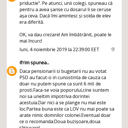
priductie". Pe atunci, unii colegi, spuneau că
pentru a avea șanse cu dosarul li se ceruse
așa ceva. Dacă îmi amintesc și solda de elev
era diferită.
OK, va dau crezare! Am îmbătrânit, poate le
mai încurc!
luni, 4 noiembrie 2019 la 22:39:00 EET
ifrim
spunea...
Daca pensionarii si bugetarii nu au votat
PSD au facut-o in cunostinta de cauza ca
doar nu putem spune ca sunt 6 mil. de
prosti.Faca-se voia poporului,cine suntem
noi sa uneltim impotriva dorintei
acestuia.Dar nici a se plange nu mai este
loc.Partea buna este ca LOV nu mai poate sa
arate nimic domnilor colonei.Eventual doar
ce o recomanda:Doua buzișoare,doua
țâțișoare!