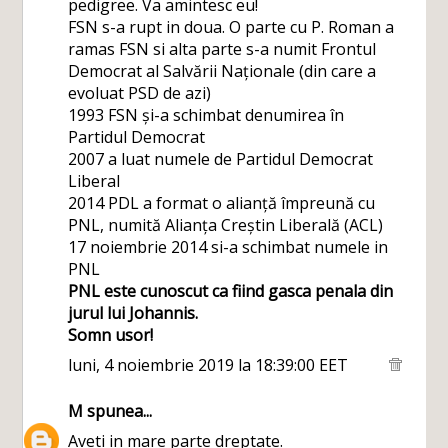
pedigree. Va amintesc eu!
FSN s-a rupt in doua. O parte cu P. Roman a
ramas FSN si alta parte s-a numit Frontul
Democrat al Salvării Naționale (din care a
evoluat PSD de azi)
1993 FSN și-a schimbat denumirea în
Partidul Democrat
2007 a luat numele de Partidul Democrat
Liberal
2014 PDL a format o alianță împreună cu
PNL, numită Alianța Creștin Liberală (ACL)
17 noiembrie 2014 si-a schimbat numele in
PNL
PNL este cunoscut ca fiind gasca penala din
jurul lui Johannis.
Somn usor!
luni, 4 noiembrie 2019 la 18:39:00 EET
M
spunea...
Aveti in mare parte dreptate.