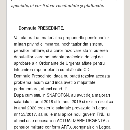
speciale, ci vor fi doar recalculate și plafonate.
Domnule PRESEDINTE,
Va alaturat un material cu propunerile pensionarilor
militari privind eliminarea inechitatilor din sistemul
pensiilor militare, si a caror rezolvare sta in puterea
deputatilor, care pot adopta proiectele de legi de
aprobare a 4 Ordonante de Urgenta aflate pentru
intocmirea rapoartelor la comisiile din CD.
Domnule Presedinte, daca nu puteti rezolva aceasta
problema, acum cand inca aveti o majoritate
parlamentara, atunci cand..?
Dupa cum stiti, in SNAPOPSN, au avut deja majorari
salariale in anul 2018 si in anul 2019 si exista riscul ca
in anul 2020 cresterile salariale prevazute in Legea
nr.153/2017, sa nu le mai aplice noul guvern PNL, si
atunci este necesara o ACTUALIZARE URGENTA a
pensiilor militare conform ART.60(original) din Legea