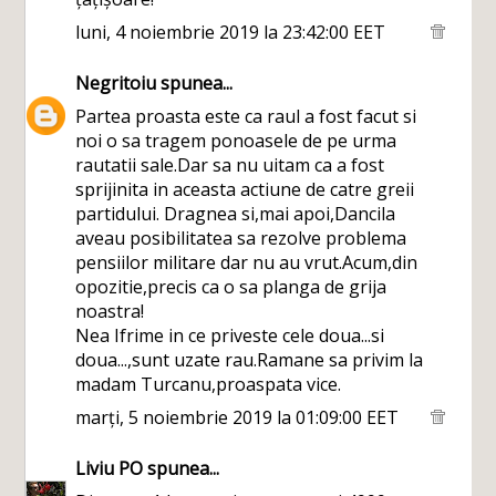
luni, 4 noiembrie 2019 la 23:42:00 EET
Negritoiu
spunea...
Partea proasta este ca raul a fost facut si
noi o sa tragem ponoasele de pe urma
rautatii sale.Dar sa nu uitam ca a fost
sprijinita in aceasta actiune de catre greii
partidului. Dragnea si,mai apoi,Dancila
aveau posibilitatea sa rezolve problema
pensiilor militare dar nu au vrut.Acum,din
opozitie,precis ca o sa planga de grija
noastra!
Nea Ifrime in ce priveste cele doua...si
doua...,sunt uzate rau.Ramane sa privim la
madam Turcanu,proaspata vice.
marți, 5 noiembrie 2019 la 01:09:00 EET
Liviu PO
spunea...