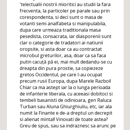
'telectualii nostrii mioritici au studii la fara
frecventa, la particoler pe parale sau prin
corespondenta, si deci sunt o masa de
votanti semi analfabeta si manipulabila,
dupa care urmeaza traditionala masa
pesedista, consacrata, iar diasporenii sunt
clar o categorie de tradatori ai natiunii
oropsite, si asta doar ca au contractat
microbul greturilor, asa, doar ca sa faca
putin cacuță pă ei, mai mult dedandu-se cu
dreapta din pura prostie, sa copiezeze
gretos Occidentul, pe care l-au ocupat
precum rusii Europa, dupa Marele Razboi!
Chiar ca ma astept iar la o lunga perioada
de infanterie liberala, cu aceeasi dobitoci si
tembeli basanisti de odinioara, gen Raluca
Turban sau Aluna Ghiurghiuliu, etc, iar ala
numit la Finante e de-a dreptul un decrepit
si alienat mintal! Vinovati de toate astea?
Greu de spus, sau sa indraznesc sa arunc pe