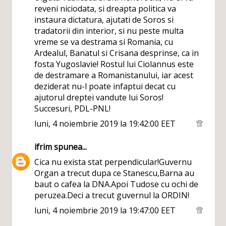
reveni niciodata, si dreapta politica va
instaura dictatura, ajutati de Soros si
tradatorii din interior, si nu peste multa
vreme se va destrama si Romania, cu
Ardealul, Banatul si Crisana desprinse, ca in
fosta Yugoslavie! Rostul lui Ciolannus este
de destramare a Romanistanului, iar acest
deziderat nu-l poate infaptui decat cu
ajutorul dreptei vandute lui Soros!
Succesuri, PDL-PNL!
luni, 4 noiembrie 2019 la 19:42:00 EET
ifrim
spunea...
Cica nu exista stat perpendicular!Guvernu
Organ a trecut dupa ce Stanescu,Barna au
baut o cafea la DNA.Apoi Tudose cu ochi de
peruzea.Deci a trecut guvernul la ORDIN!
luni, 4 noiembrie 2019 la 19:47:00 EET