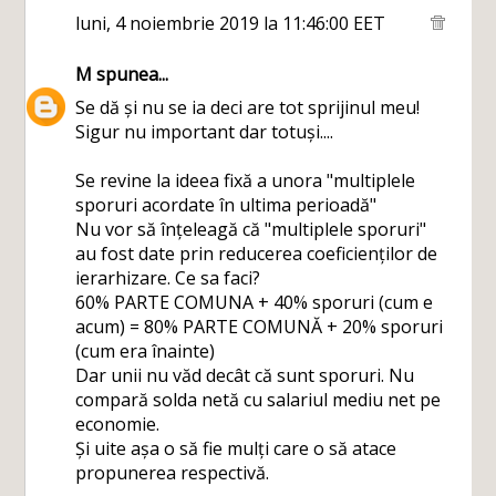
luni, 4 noiembrie 2019 la 11:46:00 EET
M
spunea...
Se dă și nu se ia deci are tot sprijinul meu!
Sigur nu important dar totuși....
Se revine la ideea fixă a unora "multiplele
sporuri acordate în ultima perioadă"
Nu vor să înțeleagă că "multiplele sporuri"
au fost date prin reducerea coeficienților de
ierarhizare. Ce sa faci?
60% PARTE COMUNA + 40% sporuri (cum e
acum) = 80% PARTE COMUNĂ + 20% sporuri
(cum era înainte)
Dar unii nu văd decât că sunt sporuri. Nu
compară solda netă cu salariul mediu net pe
economie.
Și uite așa o să fie mulți care o să atace
propunerea respectivă.