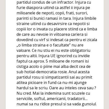
partidul condus de un infractor. Injura cu
furie diaspora uitind ca astfel ii injura pe
milioanele de nepoti, copii, frati, surori,
parinti si bunici ramasi in tara. Injura limbile
straine uitind cu desavirsire ca nepotii si
copiii lor o invata cu placere stiind ca e limba
de care au nevoie in viitoarea cariera si
dovedind cu virf si indesat ca pentru ei zicala
„o limba straina e o facultate” nu are
valoare. Ce nu stiu ei nu este obligatoriu
pentru altii. Injura UE ignorind cu invidie
faptul ca aprox. 5 milioane de romani isi
cistiga acolo o piine mai alba decit cea de
sub hotial-democratia rosie. Anul acesta
partidul rosu si simpatizantii sai au primit
atitea picioare in fund ca nu-mi ajunge
hardul sa le scriu. Oare au inteles ceva sau ?
Nu cred. Mai la indemina sunt scuzele cu
serviciile, softul, americanii, tradatorii....
numai sa nu ridice presul si sa vada gunoiul.