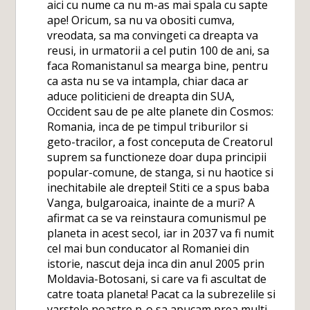
aici cu nume ca nu m-as mai spala cu sapte
ape! Oricum, sa nu va obositi cumva,
vreodata, sa ma convingeti ca dreapta va
reusi, in urmatorii a cel putin 100 de ani, sa
faca Romanistanul sa mearga bine, pentru
ca asta nu se va intampla, chiar daca ar
aduce politicieni de dreapta din SUA,
Occident sau de pe alte planete din Cosmos:
Romania, inca de pe timpul triburilor si
geto-tracilor, a fost conceputa de Creatorul
suprem sa functioneze doar dupa principii
popular-comune, de stanga, si nu haotice si
inechitabile ale dreptei! Stiti ce a spus baba
Vanga, bulgaroaica, inainte de a muri? A
afirmat ca se va reinstaura comunismul pe
planeta in acest secol, iar in 2037 va fi numit
cel mai bun conducator al Romaniei din
istorie, nascut deja inca din anul 2005 prin
Moldavia-Botosani, si care va fi ascultat de
catre toata planeta! Pacat ca la subrezelile si
varstele noastre n-o sa apucam prea multi