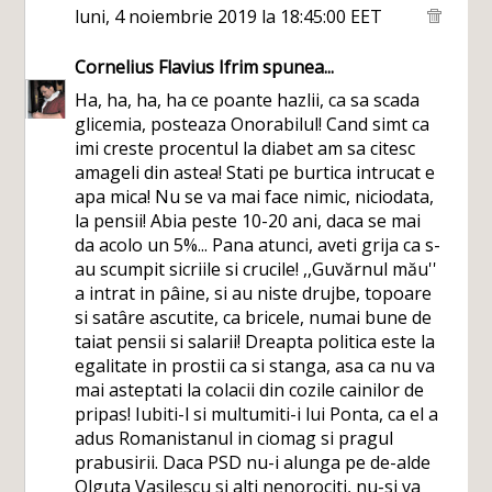
luni, 4 noiembrie 2019 la 18:45:00 EET
Cornelius Flavius Ifrim
spunea...
Ha, ha, ha, ha ce poante hazlii, ca sa scada
glicemia, posteaza Onorabilul! Cand simt ca
imi creste procentul la diabet am sa citesc
amageli din astea! Stati pe burtica intrucat e
apa mica! Nu se va mai face nimic, niciodata,
la pensii! Abia peste 10-20 ani, daca se mai
da acolo un 5%... Pana atunci, aveti grija ca s-
au scumpit sicriile si crucile! ,,Guvărnul mău''
a intrat in pâine, si au niste drujbe, topoare
si satâre ascutite, ca bricele, numai bune de
taiat pensii si salarii! Dreapta politica este la
egalitate in prostii ca si stanga, asa ca nu va
mai asteptati la colacii din cozile cainilor de
pripas! Iubiti-l si multumiti-i lui Ponta, ca el a
adus Romanistanul in ciomag si pragul
prabusirii. Daca PSD nu-i alunga pe de-alde
Olguta Vasilescu si alti nenorociti, nu-si va