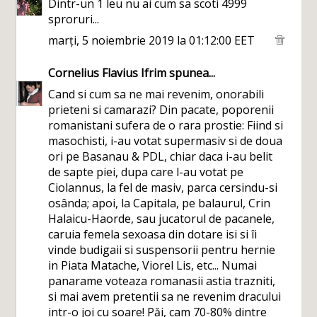
Dintr-un 1 leu nu ai cum sa scoti 4999
sproruri...
marți, 5 noiembrie 2019 la 01:12:00 EET
Cornelius Flavius Ifrim
spunea...
Cand si cum sa ne mai revenim, onorabili
prieteni si camarazi? Din pacate, poporenii
romanistani sufera de o rara prostie: Fiind si
masochisti, i-au votat supermasiv si de doua
ori pe Basanau & PDL, chiar daca i-au belit
de sapte piei, dupa care l-au votat pe
Ciolannus, la fel de masiv, parca cersindu-si
osânda; apoi, la Capitala, pe balaurul, Crin
Halaicu-Haorde, sau jucatorul de pacanele,
caruia femela sexoasa din dotare isi si îi
vinde budigaii si suspensorii pentru hernie
in Piata Matache, Viorel Lis, etc... Numai
panarame voteaza romanasii astia trazniti,
si mai avem pretentii sa ne revenim dracului
intr-o joi cu soare! Păi, cam 70-80% dintre