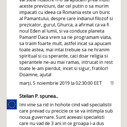
aceste previziuni, dar cel putin o sa murim
impacati cu ideea ca Romania este un buric
al Pamantului, despre care indianul filozof si
prezicator, gurul, Ghurca, a afirmat ca va fi
noul Eden al lumii, si va conduce planeta
Pamant! Daca vrem sa ne programam viata,
sa traim foarte mult, astfel incat sa apucam
toate astea, mai intai trebuie sa ne hranim
spiritual si cu sperante, caci doar religia si
sperantele ne-au mai ramas, intrucat in rest
toate le-am pierdut, incet si sigur, fratilor!
Doamne, ajuta!
marți, 5 noiembrie 2019 la 02:30:00 EET
Stelian P.
spunea...
Imi vine sa rid in hohote cind vad specialistii
care prevad cu precizie ce se va intimpla sub
noua guvernare. Sunt aceeasi specialisti
care nu vad de 3 ani in ce groapa i-a dus