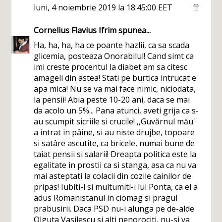
luni, 4 noiembrie 2019 la 18:45:00 EET
Cornelius Flavius Ifrim
spunea...
Ha, ha, ha, ha ce poante hazlii, ca sa scada
glicemia, posteaza Onorabilul! Cand simt ca
imi creste procentul la diabet am sa citesc
amageli din astea! Stati pe burtica intrucat e
apa mica! Nu se va mai face nimic, niciodata,
la pensii! Abia peste 10-20 ani, daca se mai
da acolo un 5%... Pana atunci, aveti grija ca s-
au scumpit sicriile si crucile! ,,Guvărnul mău''
a intrat in pâine, si au niste drujbe, topoare
si satâre ascutite, ca bricele, numai bune de
taiat pensii si salarii! Dreapta politica este la
egalitate in prostii ca si stanga, asa ca nu va
mai asteptati la colacii din cozile cainilor de
pripas! Iubiti-l si multumiti-i lui Ponta, ca el a
adus Romanistanul in ciomag si pragul
prabusirii. Daca PSD nu-i alunga pe de-alde
Olguta Vasilescu si alti nenorociti, nu-si va