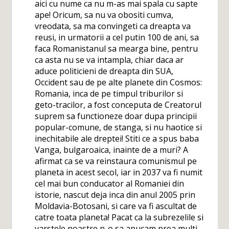
aici cu nume ca nu m-as mai spala cu sapte
ape! Oricum, sa nu va obositi cumva,
vreodata, sa ma convingeti ca dreapta va
reusi, in urmatorii a cel putin 100 de ani, sa
faca Romanistanul sa mearga bine, pentru
ca asta nu se va intampla, chiar daca ar
aduce politicieni de dreapta din SUA,
Occident sau de pe alte planete din Cosmos:
Romania, inca de pe timpul triburilor si
geto-tracilor, a fost conceputa de Creatorul
suprem sa functioneze doar dupa principii
popular-comune, de stanga, si nu haotice si
inechitabile ale dreptei! Stiti ce a spus baba
Vanga, bulgaroaica, inainte de a muri? A
afirmat ca se va reinstaura comunismul pe
planeta in acest secol, iar in 2037 va fi numit
cel mai bun conducator al Romaniei din
istorie, nascut deja inca din anul 2005 prin
Moldavia-Botosani, si care va fi ascultat de
catre toata planeta! Pacat ca la subrezelile si
varstele noastre n-o sa apucam prea multi