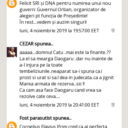
Felicit SRI și DNA pentru numirea unui nou
guvern: Guvernul Orban, organizator de
alegeri pt funcția de Președinte!
În rest....vedem și auzim singuri!
luni, 4 noiembrie 2019 la 19:57:00 EET
CEZAR
spunea...
aaaaa....domnul Catu ..mai este la finante..??
La el sa mearga Daogaru ..dar nu inainte de
a-l injura pe la toate
tembeliziunile..neaparat sa-i spuna ca.i
prost si urat si sa.l dea in judecata..ca a jignit
Marea armata de rezerva...sic !!
Ca cam asa face Daogaru cand vrea sa
rezolve cate ceva.....
luni, 4 noiembrie 2019 la 20:41:00 EET
Fost parasutist
spunea...
Cornelius Flavius Ifrim cred ca ai perfecta