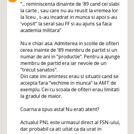
"... reminiscenta dinainte de '89 cand cei slabi
la carte , sau care nu au reusit la vremea lor
la liceu , s-au incadrat in munca si apoi s-au
'vopsit" la seral sau FF si au ajuns sa faca
academia militara"
Nu e chiar asa. Admiterea in scolile de ofiteri
cerea inainte de '89 membru de partid si un
numar de ani in "productie". Pentru a ajunge
membru de partid era iar nevoie de un
"trecut sanatos".
Din cate imi amintesc erau si situatii cand se
accepta fara "vechime in munca" la AMT de
exemplu. Cei cu scoala de ofiteri erau limitati
la gradul de maior.
Coarna a spus asta! Nu erati atent?
Actualul PNL este urmasul direct al FSN-ului,
dar probabil ca ati uitat ca da urat in