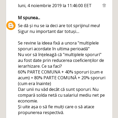
luni, 4 noiembrie 2019 la 11:46:00 EET
M
spunea...
Se dă și nu se ia deci are tot sprijinul meu!
Sigur nu important dar totuși....
Se revine la ideea fixă a unora "multiplele
sporuri acordate în ultima perioadă"
Nu vor să înțeleagă că "multiplele sporuri"
au fost date prin reducerea coeficienților de
ierarhizare. Ce sa faci?
60% PARTE COMUNA + 40% sporuri (cum e
acum) = 80% PARTE COMUNĂ + 20% sporuri
(cum era înainte)
Dar unii nu văd decât că sunt sporuri. Nu
compară solda netă cu salariul mediu net pe
economie.
Și uite așa o să fie mulți care o să atace
propunerea respectivă.