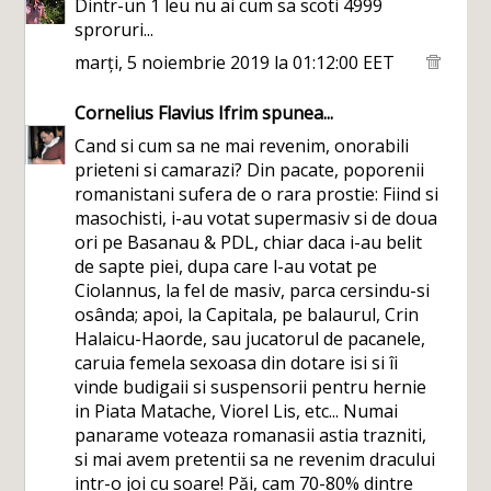
Dintr-un 1 leu nu ai cum sa scoti 4999
sproruri...
marți, 5 noiembrie 2019 la 01:12:00 EET
Cornelius Flavius Ifrim
spunea...
Cand si cum sa ne mai revenim, onorabili
prieteni si camarazi? Din pacate, poporenii
romanistani sufera de o rara prostie: Fiind si
masochisti, i-au votat supermasiv si de doua
ori pe Basanau & PDL, chiar daca i-au belit
de sapte piei, dupa care l-au votat pe
Ciolannus, la fel de masiv, parca cersindu-si
osânda; apoi, la Capitala, pe balaurul, Crin
Halaicu-Haorde, sau jucatorul de pacanele,
caruia femela sexoasa din dotare isi si îi
vinde budigaii si suspensorii pentru hernie
in Piata Matache, Viorel Lis, etc... Numai
panarame voteaza romanasii astia trazniti,
si mai avem pretentii sa ne revenim dracului
intr-o joi cu soare! Păi, cam 70-80% dintre