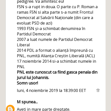
pedigree. Va amintesc eu!
FSN s-a rupt in doua. O parte cu P. Roman a
ramas FSN si alta parte s-a numit Frontul
Democrat al Salvării Naționale (din care a
evoluat PSD de azi)
1993 FSN și-a schimbat denumirea în
Partidul Democrat
2007 a luat numele de Partidul Democrat
Liberal
2014 PDL a format o alianță împreună cu
PNL, numită Alianța Creștin Liberală (ACL)
17 noiembrie 2014 si-a schimbat numele in
PNL
PNL este cunoscut ca fiind gasca penala din
jurul lui Johannis.
Somn usor!
luni, 4 noiembrie 2019 la 18:39:00 EET
M
spunea...
Aveti in mare parte dreptate.