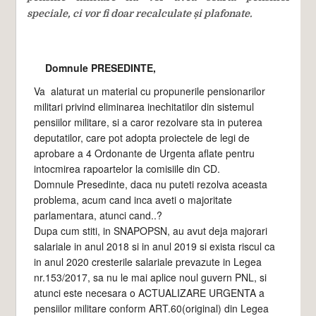
speciale, ci vor fi doar recalculate și plafonate.
Domnule PRESEDINTE,
Va alaturat un material cu propunerile pensionarilor
militari privind eliminarea inechitatilor din sistemul
pensiilor militare, si a caror rezolvare sta in puterea
deputatilor, care pot adopta proiectele de legi de
aprobare a 4 Ordonante de Urgenta aflate pentru
intocmirea rapoartelor la comisiile din CD.
Domnule Presedinte, daca nu puteti rezolva aceasta
problema, acum cand inca aveti o majoritate
parlamentara, atunci cand..?
Dupa cum stiti, in SNAPOPSN, au avut deja majorari
salariale in anul 2018 si in anul 2019 si exista riscul ca
in anul 2020 cresterile salariale prevazute in Legea
nr.153/2017, sa nu le mai aplice noul guvern PNL, si
atunci este necesara o ACTUALIZARE URGENTA a
pensiilor militare conform ART.60(original) din Legea