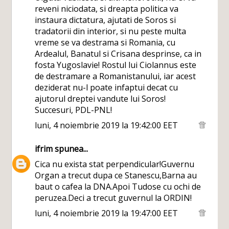
reveni niciodata, si dreapta politica va
instaura dictatura, ajutati de Soros si
tradatorii din interior, si nu peste multa
vreme se va destrama si Romania, cu
Ardealul, Banatul si Crisana desprinse, ca in
fosta Yugoslavie! Rostul lui Ciolannus este
de destramare a Romanistanului, iar acest
deziderat nu-l poate infaptui decat cu
ajutorul dreptei vandute lui Soros!
Succesuri, PDL-PNL!
luni, 4 noiembrie 2019 la 19:42:00 EET
ifrim
spunea...
Cica nu exista stat perpendicular!Guvernu
Organ a trecut dupa ce Stanescu,Barna au
baut o cafea la DNA.Apoi Tudose cu ochi de
peruzea.Deci a trecut guvernul la ORDIN!
luni, 4 noiembrie 2019 la 19:47:00 EET