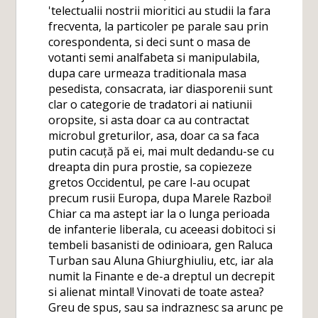
'telectualii nostrii mioritici au studii la fara
frecventa, la particoler pe parale sau prin
corespondenta, si deci sunt o masa de
votanti semi analfabeta si manipulabila,
dupa care urmeaza traditionala masa
pesedista, consacrata, iar diasporenii sunt
clar o categorie de tradatori ai natiunii
oropsite, si asta doar ca au contractat
microbul greturilor, asa, doar ca sa faca
putin cacuță pă ei, mai mult dedandu-se cu
dreapta din pura prostie, sa copiezeze
gretos Occidentul, pe care l-au ocupat
precum rusii Europa, dupa Marele Razboi!
Chiar ca ma astept iar la o lunga perioada
de infanterie liberala, cu aceeasi dobitoci si
tembeli basanisti de odinioara, gen Raluca
Turban sau Aluna Ghiurghiuliu, etc, iar ala
numit la Finante e de-a dreptul un decrepit
si alienat mintal! Vinovati de toate astea?
Greu de spus, sau sa indraznesc sa arunc pe