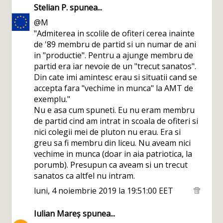
Stelian P.
spunea...
@M
"Admiterea in scolile de ofiteri cerea inainte
de '89 membru de partid si un numar de ani
in "productie". Pentru a ajunge membru de
partid era iar nevoie de un "trecut sanatos".
Din cate imi amintesc erau si situatii cand se
accepta fara "vechime in munca" la AMT de
exemplu."
Nu e asa cum spuneti. Eu nu eram membru
de partid cind am intrat in scoala de ofiteri si
nici colegii mei de pluton nu erau. Era si
greu sa fi membru din liceu. Nu aveam nici
vechime in munca (doar in aia patriotica, la
porumb). Presupun ca aveam si un trecut
sanatos ca altfel nu intram.
luni, 4 noiembrie 2019 la 19:51:00 EET
Iulian Mareș
spunea...