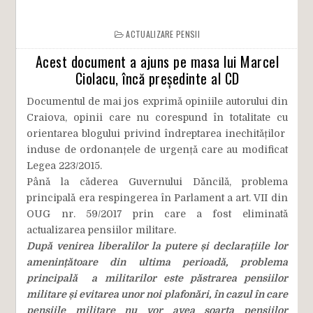
ACTUALIZARE PENSII
Acest document a ajuns pe masa lui Marcel
Ciolacu, încă președinte al CD
Documentul de mai jos exprimă opiniile autorului din
Craiova, opinii care nu corespund în totalitate cu
orientarea blogului privind îndreptarea inechităților
induse de ordonanțele de urgență care au modificat
Legea 223/2015.
Până la căderea Guvernului Dăncilă, problema
principală era respingerea în Parlament a art. VII din
OUG nr. 59/2017 prin care a fost eliminată
actualizarea pensiilor militare.
După venirea liberalilor la putere și declarațiile lor
amenințătoare din ultima perioadă, problema
principală a militarilor este păstrarea pensiilor
militare și evitarea unor noi plafonări, în cazul în care
pensiile militare nu vor avea soarta pensiilor