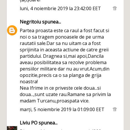
luni, 4 noiembrie 2019 la 23:42:00 EET
Negritoiu
spunea...
Partea proasta este ca raul a fost facut si
noi o sa tragem ponoasele de pe urma
rautatii sale.Dar sa nu uitam ca a fost
sprijinita in aceasta actiune de catre greii
partidului. Dragnea si,mai apoi,Dancila
aveau posibilitatea sa rezolve problema
pensiilor militare dar nu au vrut.Acum,din
opozitie,precis ca o sa planga de grija
noastra!
Nea Ifrime in ce priveste cele doua...si
doua...,sunt uzate rau.Ramane sa privim la
madam Turcanu,proaspata vice.
marți, 5 noiembrie 2019 la 01:09:00 EET
Liviu PO
spunea...