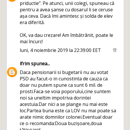
priductie". Pe atunci, unii colegi, spuneau că
pentru a avea șanse cu dosarul li se ceruse
așa ceva. Dacă îmi amintesc și solda de elev
era diferită.
OK, va dau crezare! Am îmbătrânit, poate le
mai încurc!
luni, 4 noiembrie 2019 la 22:39:00 EET
ifrim
spunea...
Daca pensionarii si bugetarii nu au votat
PSD au facut-o in cunostinta de cauza ca
doar nu putem spune ca sunt 6 mil. de
prosti.Faca-se voia poporului,cine suntem
noi sa uneltim impotriva dorintei
acestuia.Dar nici a se plange nu mai este
loc.Partea buna este ca LOV nu mai poate sa
arate nimic domnilor colonei.Eventual doar
ce o recomanda:Doua buzișoare,doua
țâțișoare!