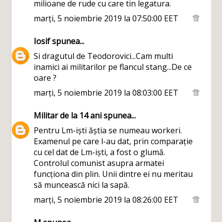
milioane de rude cu care tin legatura.
marți, 5 noiembrie 2019 la 07:50:00 EET
Iosif
spunea...
Si dragutul de Teodorovici...Cam multi
inamici ai militarilor pe flancul stang...De ce
oare ?
marți, 5 noiembrie 2019 la 08:03:00 EET
Militar de la 14 ani
spunea...
Pentru Lm-iști ăștia se numeau workeri.
Examenul pe care l-au dat, prin comparație
cu cel dat de Lm-iști, a fost o glumă.
Controlul comunist asupra armatei
funcționa din plin. Unii dintre ei nu meritau
să muncească nici la sapă.
marți, 5 noiembrie 2019 la 08:26:00 EET