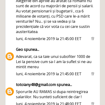
Alegerile din aprilie au arătat că românii nu
sunt de acord cu majorări de pensii și salarii.
Au votat pensionarii și bugetarii , cca 6
milioane de votanți, cu PSD care le-a mărit
veniturile? Nu... și se va vedea și la
prezidențiale că vor vota cu cei care sustin
austeritatea.
luni, 4 noiembrie 2019 la 21:45:00 EET
Geo
spunea...
Adevarat, ca sa taie unui subofiter 1000 de
Lei la pensive cum sa-I am la suflet si ne-au
mintit mereu
luni, 4 noiembrie 2019 la 21:45:00 EET
totoiany48@gmail.com
spunea...
Sporurile AU RAMAS si dupa reintregirea
salariilor. Nu sunteti suficient de clar !
luni, 4 noiembrie 2019 la 21:48:00 EET