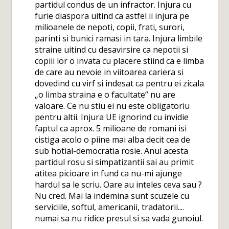
partidul condus de un infractor. Injura cu
furie diaspora uitind ca astfel ii injura pe
milioanele de nepoti, copii, frati, surori,
parinti si bunici ramasi in tara. Injura limbile
straine uitind cu desavirsire ca nepotii si
copiii lor o invata cu placere stiind ca e limba
de care au nevoie in viitoarea cariera si
dovedind cu virf si indesat ca pentru ei zicala
„o limba straina e o facultate” nu are
valoare. Ce nu stiu ei nu este obligatoriu
pentru altii. Injura UE ignorind cu invidie
faptul ca aprox. 5 milioane de romani isi
cistiga acolo o piine mai alba decit cea de
sub hotial-democratia rosie. Anul acesta
partidul rosu si simpatizantii sai au primit
atitea picioare in fund ca nu-mi ajunge
hardul sa le scriu. Oare au inteles ceva sau ?
Nu cred. Mai la indemina sunt scuzele cu
serviciile, softul, americanii, tradatorii....
numai sa nu ridice presul si sa vada gunoiul.