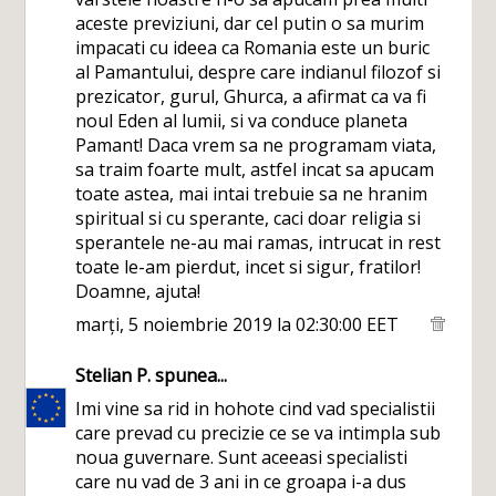
aceste previziuni, dar cel putin o sa murim
impacati cu ideea ca Romania este un buric
al Pamantului, despre care indianul filozof si
prezicator, gurul, Ghurca, a afirmat ca va fi
noul Eden al lumii, si va conduce planeta
Pamant! Daca vrem sa ne programam viata,
sa traim foarte mult, astfel incat sa apucam
toate astea, mai intai trebuie sa ne hranim
spiritual si cu sperante, caci doar religia si
sperantele ne-au mai ramas, intrucat in rest
toate le-am pierdut, incet si sigur, fratilor!
Doamne, ajuta!
marți, 5 noiembrie 2019 la 02:30:00 EET
Stelian P.
spunea...
Imi vine sa rid in hohote cind vad specialistii
care prevad cu precizie ce se va intimpla sub
noua guvernare. Sunt aceeasi specialisti
care nu vad de 3 ani in ce groapa i-a dus