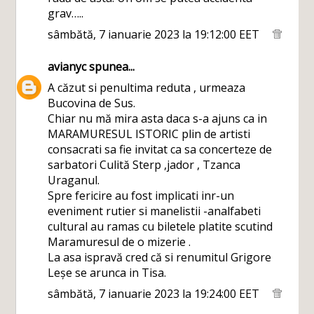
grav…..
sâmbătă, 7 ianuarie 2023 la 19:12:00 EET
avianyc
spunea...
A căzut si penultima reduta , urmeaza
Bucovina de Sus.
Chiar nu mă mira asta daca s-a ajuns ca in
MARAMURESUL ISTORIC plin de artisti
consacrati sa fie invitat ca sa concerteze de
sarbatori Culită Sterp ,jador , Tzanca
Uraganul.
Spre fericire au fost implicati inr-un
eveniment rutier si manelistii -analfabeti
cultural au ramas cu biletele platite scutind
Maramuresul de o mizerie .
La asa ispravă cred că si renumitul Grigore
Leșe se arunca in Tisa.
sâmbătă, 7 ianuarie 2023 la 19:24:00 EET