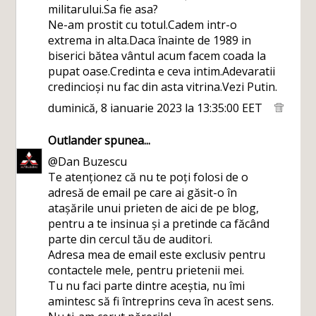
militarului.Sa fie asa?
Ne-am prostit cu totul.Cadem intr-o
extrema in alta.Daca înainte de 1989 in
biserici bătea vântul acum facem coada la
pupat oase.Credinta e ceva intim.Adevaratii
credincioși nu fac din asta vitrina.Vezi Putin.
duminică, 8 ianuarie 2023 la 13:35:00 EET
Outlander
spunea...
@Dan Buzescu
Te atenționez că nu te poți folosi de o
adresă de email pe care ai găsit-o în
atașările unui prieten de aici de pe blog,
pentru a te insinua și a pretinde ca făcând
parte din cercul tău de auditori.
Adresa mea de email este exclusiv pentru
contactele mele, pentru prietenii mei.
Tu nu faci parte dintre aceștia, nu îmi
amintesc să fi întreprins ceva în acest sens.