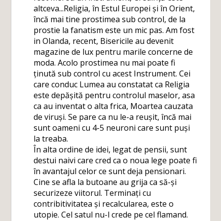
altceva...Religia, în Estul Europei și în Orient,
încă mai tine prostimea sub control, de la
prostie la fanatism este un mic pas. Am fost
in Olanda, recent, Bisericile au devenit
magazine de lux pentru marile concerne de
moda. Acolo prostimea nu mai poate fi
ținută sub control cu acest Instrument. Cei
care conduc Lumea au constatat ca Religia
este depășită pentru controlul maselor, asa
ca au inventat o alta frica, Moartea cauzata
de viruși. Se pare ca nu le-a reușit, încă mai
sunt oameni cu 4-5 neuroni care sunt puși
la treaba.
În alta ordine de idei, legat de pensii, sunt
destui naivi care cred ca o noua lege poate fi
în avantajul celor ce sunt deja pensionari.
Cine se afla la butoane au grija ca să-și
securizeze viitorul. Terminați cu
contribitivitatea și recalcularea, este o
utopie. Cel satul nu-l crede pe cel flamand.