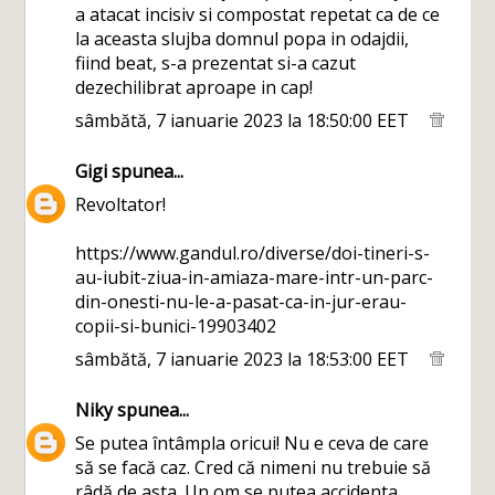
a atacat incisiv si compostat repetat ca de ce
la aceasta slujba domnul popa in odajdii,
fiind beat, s-a prezentat si-a cazut
dezechilibrat aproape in cap!
sâmbătă, 7 ianuarie 2023 la 18:50:00 EET
Gigi
spunea...
Revoltator!
https://www.gandul.ro/diverse/doi-tineri-s-
au-iubit-ziua-in-amiaza-mare-intr-un-parc-
din-onesti-nu-le-a-pasat-ca-in-jur-erau-
copii-si-bunici-19903402
sâmbătă, 7 ianuarie 2023 la 18:53:00 EET
Niky
spunea...
Se putea întâmpla oricui! Nu e ceva de care
să se facă caz. Cred că nimeni nu trebuie să
râdă de asta. Un om se putea accidenta