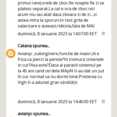
primul rand,orele de zbor,fie noapte fie zi se
platesc separat.La cat e ora de zbor,nici
acum niu iau atat daca zboara zi de zi....si
astea intra la sporuri.In rest grila de
salarizare e aceeasi,ridicola,fata de MAI.
duminică, 8 ianuarie 2023 la 14:07:00 EET
Catana
spunea...
Avianyc ,subinginere,functie de maior,iti e
frica ca pierzi la pensie?Iti tremură izmenele
in cur?Asa este?Daca ai parasit sistemul pe
la 45 ani cand cei dela MApN ti-au dat un șut
în cur normal sa nu dormi bine.Prietenia cu
Vigh ti-a adunat grav sănătății.
duminică, 8 ianuarie 2023 la 14:40:00 EET
avianyc
spunea...