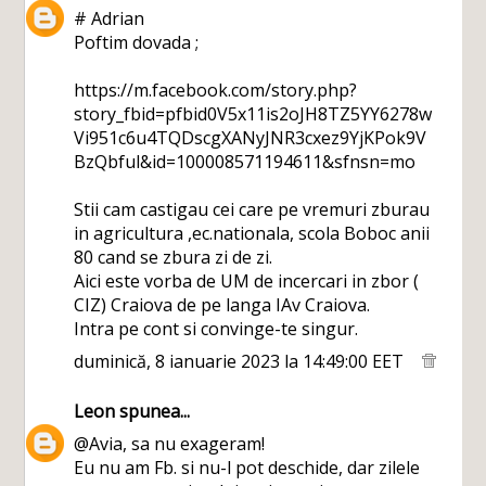
# Adrian
Poftim dovada ;
https://m.facebook.com/story.php?
story_fbid=pfbid0V5x11is2oJH8TZ5YY6278w
Vi951c6u4TQDscgXANyJNR3cxez9YjKPok9V
BzQbful&id=100008571194611&sfnsn=mo
Stii cam castigau cei care pe vremuri zburau
in agricultura ,ec.nationala, scola Boboc anii
80 cand se zbura zi de zi.
Aici este vorba de UM de incercari in zbor (
CIZ) Craiova de pe langa IAv Craiova.
Intra pe cont si convinge-te singur.
duminică, 8 ianuarie 2023 la 14:49:00 EET
Leon
spunea...
@Avia, sa nu exageram!
Eu nu am Fb. si nu-l pot deschide, dar zilele