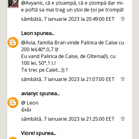
@Avyanic, că e ștoampă, că e ștompă dar mi-
e poftă sa mai trag un ștoi de țoi pe trompă!
sâmbătă, 7 ianuarie 2023 la 20:49:00 EET
Leon
spunea...
@Avia, familia Bran vinde Palinca de Caise cu
200 lei(40°,0,7 l)!
Eu vand Palinca de Caise, de Oltenia(!), cu
100 lei, 50°,1 l..!
Te trec pe Caiet...:)) ?
sâmbătă, 7 ianuarie 2023 la 21:07:00 EET
avianyc
spunea...
@ Leon
👍👍
sâmbătă, 7 ianuarie 2023 la 21:25:00 EET
Viorel
spunea...