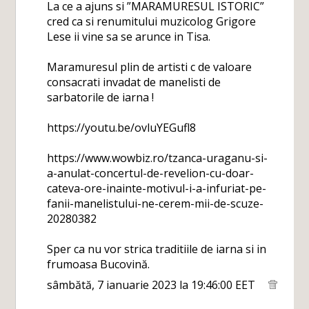
La ce a ajuns si ”MARAMURESUL ISTORIC”
cred ca si renumitului muzicolog Grigore
Lese ii vine sa se arunce in Tisa.
Maramuresul plin de artisti c de valoare
consacrati invadat de manelisti de
sarbatorile de iarna !
https://youtu.be/ovluYEGufl8
https://www.wowbiz.ro/tzanca-uraganu-si-
a-anulat-concertul-de-revelion-cu-doar-
cateva-ore-inainte-motivul-i-a-infuriat-pe-
fanii-manelistului-ne-cerem-mii-de-scuze-
20280382
Sper ca nu vor strica traditiile de iarna si in
frumoasa Bucovină.
sâmbătă, 7 ianuarie 2023 la 19:46:00 EET