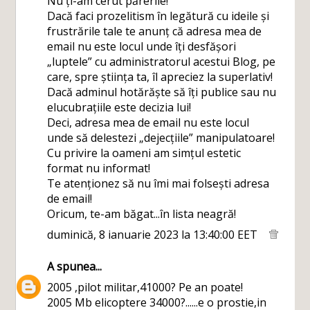
Nu ți-am cerut părerile!
Dacă faci prozelitism în legătură cu ideile și
frustrările tale te anunț că adresa mea de
email nu este locul unde îți desfășori
„luptele” cu administratorul acestui Blog, pe
care, spre știința ta, îl apreciez la superlativ!
Dacă adminul hotărăște să îți publice sau nu
elucubrațiile este decizia lui!
Deci, adresa mea de email nu este locul
unde să delestezi „dejecțiile” manipulatoare!
Cu privire la oameni am simțul estetic
format nu informat!
Te atenționez să nu îmi mai folsești adresa
de email!
Oricum, te-am băgat...în lista neagră!
duminică, 8 ianuarie 2023 la 13:40:00 EET
A
spunea...
2005 ,pilot militar,41000? Pe an poate!
2005 Mb elicoptere 34000?......e o prostie,in