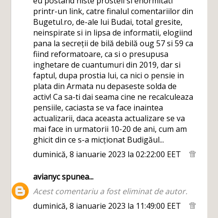
eu postand niste prosteli si enormitati
printr-un link, catre finalul comentariilor din
Bugetul.ro, de-ale lui Budai, total gresite,
neinspirate si in lipsa de informatii, elogiind
pana la secreții de bilă debilă oug 57 si 59 ca
fiind reformatoare, ca si o presupusa
inghetare de cuantumuri din 2019, dar si
faptul, dupa prostia lui, ca nici o pensie in
plata din Armata nu depaseste solda de
activ! Ca sa-ti dai seama cine ne recalculeaza
pensiile, caciasta se va face inaintea
actualizarii, daca aceasta actualizare se va
mai face in urmatorii 10-20 de ani, cum am
ghicit din ce s-a micționat Budigăul...
duminică, 8 ianuarie 2023 la 02:22:00 EET
avianyc
spunea...
Acest comentariu a fost eliminat de autor.
duminică, 8 ianuarie 2023 la 11:49:00 EET