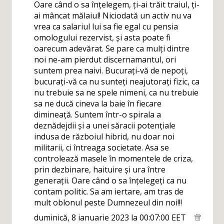
Oare când o sa înțelegem, ți-ai trăit traiul, ți-
ai mâncat mălaiul! Niciodată un activ nu va
vrea ca salariul lui sa fie egal cu pensia
omologului rezervist, și asta poate fi
oarecum adevărat. Se pare ca mulți dintre
noi ne-am pierdut discernamantul, ori
suntem prea naivi. Bucurați-vă de nepoți,
bucurați-vă ca nu sunteți neajutorați fizic, ca
nu trebuie sa ne spele nimeni, ca nu trebuie
sa ne ducă cineva la baie în fiecare
dimineață. Suntem într-o spirala a
deznădejdii și a unei săracii potențiale
indusa de războiul hibrid, nu doar noi
militarii, ci întreaga societate. Asa se
controlează masele în momentele de criza,
prin dezbinare, haituire și ura între
generații. Oare când o sa înțelegeți ca nu
contam politic. Sa am iertare, am tras de
mult oblonul peste Dumnezeul din noi!!!
duminică, 8 ianuarie 2023 la 00:07:00 EET