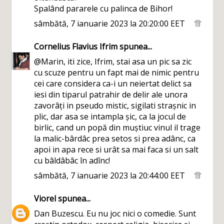
Spalând pararele cu palinca de Bihor!
sâmbătă, 7 ianuarie 2023 la 20:20:00 EET
Cornelius Flavius Ifrim
spunea...
@Marin, iti zice, Ifrim, stai asa un pic sa zic
cu scuze pentru un fapt mai de nimic pentru
cei care considera ca-i un neiertat delict sa
iesi din tiparul patrahir de delir ale unora
zavorâți in pseudo mistic, sigilati strașnic in
plic, dar asa se intampla șic, ca la jocul de
birlic, cand un popă din muștiuc vinul il trage
la malic-bârdâc prea setos si prea adânc, ca
apoi in apa rece si urât sa mai faca si un salt
cu bâldâbâc în adînc!
sâmbătă, 7 ianuarie 2023 la 20:44:00 EET
Viorel
spunea...
Dan Buzescu. Eu nu joc nici o comedie. Sunt