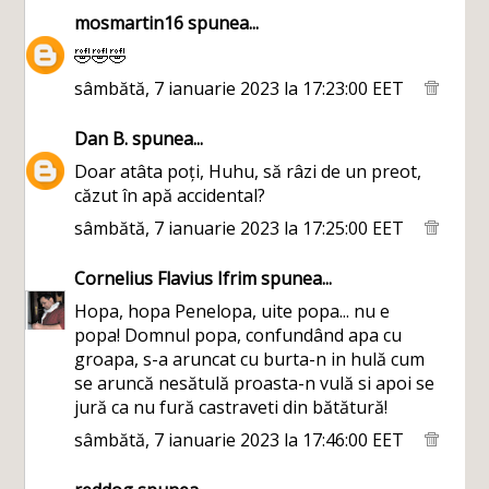
mosmartin16
spunea...
🤣🤣🤣
sâmbătă, 7 ianuarie 2023 la 17:23:00 EET
Dan B.
spunea...
Doar atâta poți, Huhu, să râzi de un preot,
căzut în apă accidental?
sâmbătă, 7 ianuarie 2023 la 17:25:00 EET
Cornelius Flavius Ifrim
spunea...
Hopa, hopa Penelopa, uite popa... nu e
popa! Domnul popa, confundând apa cu
groapa, s-a aruncat cu burta-n in hulă cum
se aruncă nesătulă proasta-n vulă si apoi se
jură ca nu fură castraveti din bătătură!
sâmbătă, 7 ianuarie 2023 la 17:46:00 EET