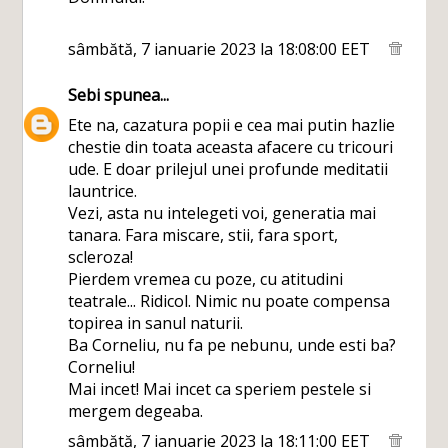
sâmbătă, 7 ianuarie 2023 la 18:08:00 EET
Sebi
spunea...
Ete na, cazatura popii e cea mai putin hazlie
chestie din toata aceasta afacere cu tricouri
ude. E doar prilejul unei profunde meditatii
launtrice.
Vezi, asta nu intelegeti voi, generatia mai
tanara. Fara miscare, stii, fara sport,
scleroza!
Pierdem vremea cu poze, cu atitudini
teatrale... Ridicol. Nimic nu poate compensa
topirea in sanul naturii.
Ba Corneliu, nu fa pe nebunu, unde esti ba?
Corneliu!
Mai incet! Mai incet ca speriem pestele si
mergem degeaba.
sâmbătă, 7 ianuarie 2023 la 18:11:00 EET