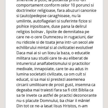
comportament conform celor 10 porunci si
doctrinelor religioase, fara abuzuri canonice
si (auto)pedepse caraghioase, nu la
umilinte, autoflagelari si suferinte fizice si
psihice injositoare, duse pana la delirul
religios bolnav , lipsite de demnitatea pe
care ne-o cere Dumnezeu in rugaciuni, dar
nu ridicole si de toata jena intr-un secol ale
echilibrului mintal si al civilizatiei evolutive!
Daca mai ai si un liceu la baza, o educatie
militara sau studii care te-au eliberat de
intunericul analfabetismului si practicilor
medivale, innapoiate, care te-au adus in
lumina societatii civilizate, ca om cult si
educat, si sa mai si prestezi asemenea
circarii umilitoare de prost gust, insemna ca
degeaba mai traiesti fara sa fi citit Biblia ca
sa te invete ca astfel de practici dezonorante
nu-s placute Domnului, ba chiar il mânie!
Din tot ce ne-a lasat Iisus Hristos, n-am