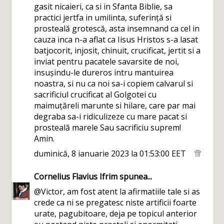
gasit nicaieri, ca si in Sfanta Biblie, sa
practici jertfa in umilinta, suferință si
prosteală grotescă, asta insemnand ca cel in
cauza inca n-a aflat ca Iisus Hristos s-a lasat
batjocorit, injosit, chinuit, crucificat, jertit si a
inviat pentru pacatele savarsite de noi,
insușindu-le dureros intru mantuirea
noastra, si nu ca noi sa-i copiem calvarul si
sacrificiul crucificat al Golgotei cu
maimuțăreli marunte si hilare, care par mai
degraba sa-i ridiculizeze cu mare pacat si
prosteală marele Sau sacrificiu suprem!
Amin.
duminică, 8 ianuarie 2023 la 01:53:00 EET
Cornelius Flavius Ifrim
spunea...
@Victor, am fost atent la afirmatiile tale si as
crede ca ni se pregatesc niste artificii foarte
urate, pagubitoare, deja pe topicul anterior