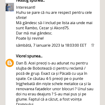
reddog
spunea...
Interesant!
Huhu se pare că nu are respect pentru cele
sfinte!
Mă gândesc să-l includ pe lista aia unde mai
sunt Rambo, Cezar și Akord75.
Dar mă mai gândesc.
Poate își revine!
sâmbătă, 7 ianuarie 2023 la 18:03:00 EET
Viorel
spunea...
Dan B. Acei preoți s-au adunat nu pentru
slujba de Bobotează ci pentru reclamă /
poză de grup. Exact ca și Păcală cu ușa în
spate. Ce căutau 4-5 preoți pe o punte
înjghebată din niște schele metalice ca și la
renovarea fațadelor unor blocuri ? Unul sau
doi nu erau deajuns ? S-au mai pus și pe
glume. Faptul că a căzut, a fost voința
Domnului.