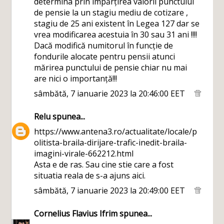
determina prin împărțirea valorii punctului
de pensie la un stagiu mediu de cotizare ,
stagiu de 25 ani existent în Legea 127 dar se
vrea modificarea acestuia în 30 sau 31 ani !!!!
Dacă modifică numitorul în funcție de
fondurile alocate pentru pensii atunci
mărirea punctului de pensie chiar nu mai
are nici o importanță!!!
sâmbătă, 7 ianuarie 2023 la 20:46:00 EET
Relu
spunea...
https://www.antena3.ro/actualitate/locale/p
olitista-braila-dirijare-trafic-inedit-braila-
imagini-virale-662212.html
Asta e de ras. Sau cine stie care a fost
situatia reala de s-a ajuns aici.
sâmbătă, 7 ianuarie 2023 la 20:49:00 EET
Cornelius Flavius Ifrim
spunea...