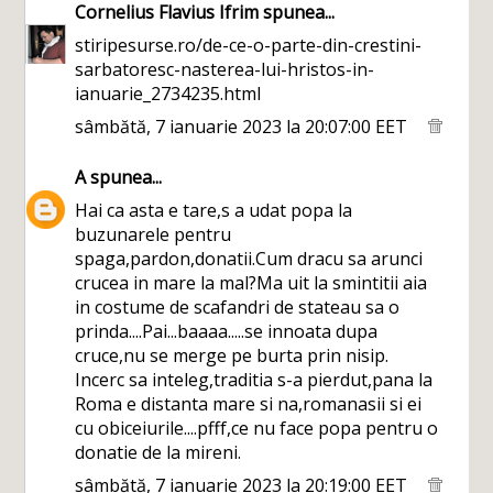
Cornelius Flavius Ifrim
spunea...
stiripesurse.ro/de-ce-o-parte-din-crestini-
sarbatoresc-nasterea-lui-hristos-in-
ianuarie_2734235.html
sâmbătă, 7 ianuarie 2023 la 20:07:00 EET
A
spunea...
Hai ca asta e tare,s a udat popa la
buzunarele pentru
spaga,pardon,donatii.Cum dracu sa arunci
crucea in mare la mal?Ma uit la smintitii aia
in costume de scafandri de stateau sa o
prinda....Pai...baaaa.....se innoata dupa
cruce,nu se merge pe burta prin nisip.
Incerc sa inteleg,traditia s-a pierdut,pana la
Roma e distanta mare si na,romanasii si ei
cu obiceiurile....pfff,ce nu face popa pentru o
donatie de la mireni.
sâmbătă, 7 ianuarie 2023 la 20:19:00 EET