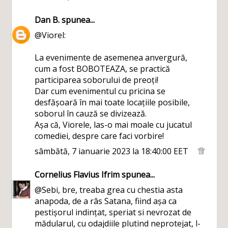
Dan B.
spunea...
@Viorel:
La evenimente de asemenea anvergură,
cum a fost BOBOTEAZA, se practică
participarea soborului de preoți!
Dar cum evenimentul cu pricina se
desfășoară în mai toate locațiile posibile,
soborul în cauză se divizează.
Așa că, Viorele, las-o mai moale cu jucatul
comediei, despre care faci vorbire!
sâmbătă, 7 ianuarie 2023 la 18:40:00 EET
Cornelius Flavius Ifrim
spunea...
@Sebi, bre, treaba grea cu chestia asta
anapoda, de a râs Satana, fiind așa ca
pestișorul indințat, speriat si nevrozat de
mădularul, cu odajdiile plutind neprotejat, l-