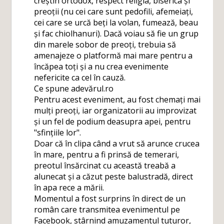
creștin ortodox, respect religia, biserica și
preoții (nu cei care sunt pedofili, afemeiați,
cei care se urcă beți la volan, fumează, beau
și fac chiolhanuri). Dacă voiau să fie un grup
din marele sobor de preoți, trebuia să
amenajeze o platformă mai mare pentru a
încăpea toți și a nu crea evenimente
nefericite ca cel în cauză.
Ce spune adevărul.ro
Pentru acest eveniment, au fost chemați mai
mulți preoți, iar organizatorii au improvizat
și un fel de podium deasupra apei, pentru
"sfințiile lor".
Doar că în clipa când a vrut să arunce crucea
în mare, pentru a fi prinsă de temerari,
preotul însărcinat cu această treabă a
alunecat și a căzut peste balustradă, direct
în apa rece a mării.
Momentul a fost surprins în direct de un
român care transmitea evenimentul pe
Facebook, stârnind amuzamentul tuturor,