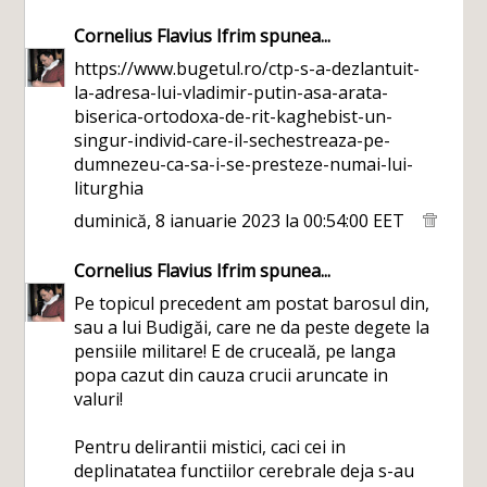
Cornelius Flavius Ifrim
spunea...
https://www.bugetul.ro/ctp-s-a-dezlantuit-
la-adresa-lui-vladimir-putin-asa-arata-
biserica-ortodoxa-de-rit-kaghebist-un-
singur-individ-care-il-sechestreaza-pe-
dumnezeu-ca-sa-i-se-presteze-numai-lui-
liturghia
duminică, 8 ianuarie 2023 la 00:54:00 EET
Cornelius Flavius Ifrim
spunea...
Pe topicul precedent am postat barosul din,
sau a lui Budigăi, care ne da peste degete la
pensiile militare! E de cruceală, pe langa
popa cazut din cauza crucii aruncate in
valuri!
Pentru delirantii mistici, caci cei in
deplinatatea functiilor cerebrale deja s-au