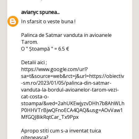
avianyc
spunea...
In sfarsit o veste buna !
Palinca de Satmar vanduta in avioanele
Tarom.
O " Ștoampă " = 6.5 €
Detalii aici ;
https://www.google.com/url?
sa=t&source=web&rct=j&url=https://obiectiv
-sm.ro/2023/01/05/palinca-din-satmar-
vanduta-la-bordul-avioanelor-tarom-vezi-
cat-costa-o-
stoampa/&ved=2ahUKEwjyzvDHh7b8AhWLh
P0HHVTrBjwQFnoECA4QAQ&usg=AOvVaw1
MfGQJ8ikRqtCar_Tx9Ppx
Apropo stiti cum s-a inventat tuica
olteneasca?