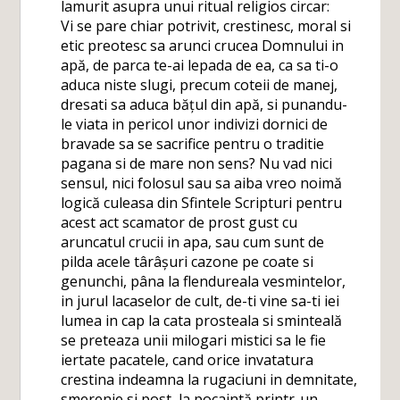
lamurit asupra unui ritual religios circar:
Vi se pare chiar potrivit, crestinesc, moral si
etic preotesc sa arunci crucea Domnului in
apă, de parca te-ai lepada de ea, ca sa ti-o
aduca niste slugi, precum coteii de manej,
dresati sa aduca bățul din apă, si punandu-
le viata in pericol unor indivizi dornici de
bravade sa se sacrifice pentru o traditie
pagana si de mare non sens? Nu vad nici
sensul, nici folosul sau sa aiba vreo noimă
logică culeasa din Sfintele Scripturi pentru
acest act scamator de prost gust cu
aruncatul crucii in apa, sau cum sunt de
pilda acele târâșuri cazone pe coate si
genunchi, pâna la flendureala vesmintelor,
in jurul lacaselor de cult, de-ti vine sa-ti iei
lumea in cap la cata prosteala si sminteală
se preteaza unii milogari mistici sa le fie
iertate pacatele, cand orice invatatura
crestina indeamna la rugaciuni in demnitate,
smerenie si post, la pocaintă printr-un