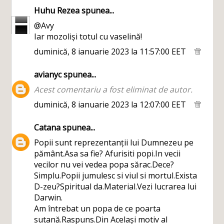
Huhu Rezea
spunea...
@Avy
Iar mozoliși totul cu vaselină!
duminică, 8 ianuarie 2023 la 11:57:00 EET
avianyc
spunea...
Acest comentariu a fost eliminat de autor.
duminică, 8 ianuarie 2023 la 12:07:00 EET
Catana
spunea...
Popii sunt reprezentanții lui Dumnezeu pe
pământ.Asa sa fie? Afurisiti popi.In vecii
vecilor nu vei vedea popa sărac.Dece?
Simplu.Popii jumulesc si viul si mortul.Exista
D-zeu?Spiritual da.Material.Vezi lucrarea lui
Darwin.
Am întrebat un popa de ce poarta
sutană.Raspuns.Din Același motiv al