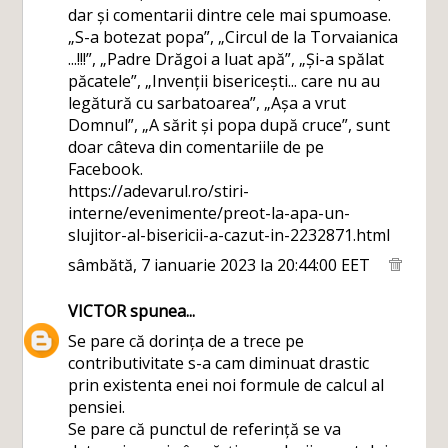
dar și comentarii dintre cele mai spumoase.
„S-a botezat popa”, „Circul de la Torvaianica
...!!!”, „Padre Drăgoi a luat apă”, „Și-a spălat
păcatele”, „Invenții bisericești... care nu au
legătură cu sarbatoarea”, „Așa a vrut
Domnul”, „A sărit și popa după cruce”, sunt
doar câteva din comentariile de pe
Facebook.
https://adevarul.ro/stiri-
interne/evenimente/preot-la-apa-un-
slujitor-al-bisericii-a-cazut-in-2232871.html
sâmbătă, 7 ianuarie 2023 la 20:44:00 EET
VICTOR
spunea...
Se pare că dorința de a trece pe
contributivitate s-a cam diminuat drastic
prin existenta enei noi formule de calcul al
pensiei.
Se pare că punctul de referință se va