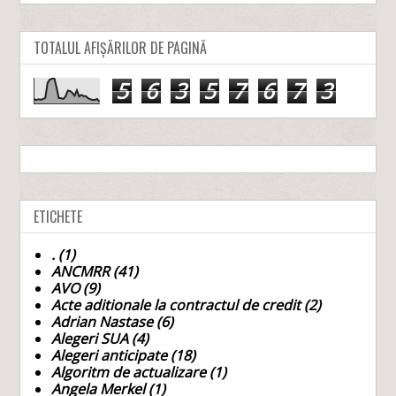
TOTALUL AFIȘĂRILOR DE PAGINĂ
5
6
3
5
7
6
7
3
ETICHETE
.
(1)
ANCMRR
(41)
AVO
(9)
Acte aditionale la contractul de credit
(2)
Adrian Nastase
(6)
Alegeri SUA
(4)
Alegeri anticipate
(18)
Algoritm de actualizare
(1)
Angela Merkel
(1)