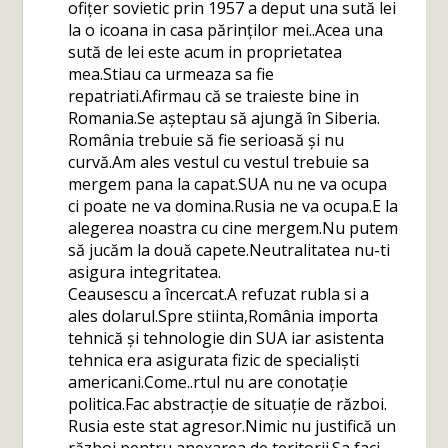
ofițer sovietic prin 1957 a deput una sută lei
la o icoana in casa părinților mei..Acea una
sută de lei este acum in proprietatea
mea.Stiau ca urmeaza sa fie
repatriati.Afirmau că se traieste bine in
Romania.Se așteptau să ajungă în Siberia.
România trebuie să fie serioasă și nu
curvă.Am ales vestul cu vestul trebuie sa
mergem pana la capat.SUA nu ne va ocupa
ci poate ne va domina.Rusia ne va ocupa.E la
alegerea noastra cu cine mergem.Nu putem
să jucăm la două capete.Neutralitatea nu-ti
asigura integritatea.
Ceausescu a încercat.A refuzat rubla si a
ales dolarul.Spre stiinta,România importa
tehnică și tehnologie din SUA iar asistenta
tehnica era asigurata fizic de specialiști
americani.Come..rtul nu are conotație
politica.Fac abstracție de situație de război.
Rusia este stat agresor.Nimic nu justifică un