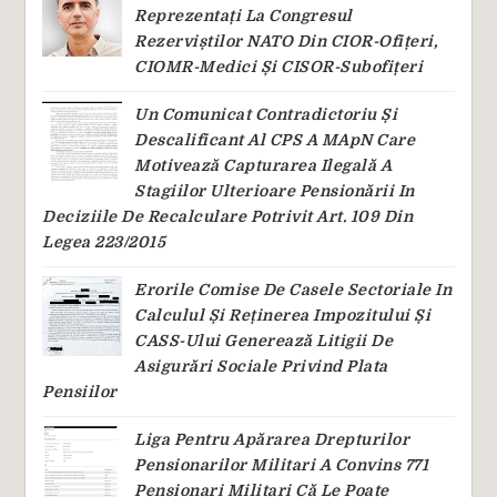
Reprezentați La Congresul
Rezerviștilor NATO Din CIOR-Ofițeri,
CIOMR-Medici Și CISOR-Subofițeri
Un Comunicat Contradictoriu Și
Descalificant Al CPS A MApN Care
Motivează Capturarea Ilegală A
Stagiilor Ulterioare Pensionării In
Deciziile De Recalculare Potrivit Art. 109 Din
Legea 223/2015
Erorile Comise De Casele Sectoriale In
Calculul Și Reținerea Impozitului Și
CASS-Ului Generează Litigii De
Asigurări Sociale Privind Plata
Pensiilor
Liga Pentru Apărarea Drepturilor
Pensionarilor Militari A Convins 771
Pensionari Militari Că Le Poate