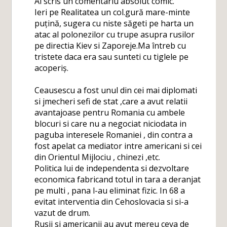
Ai scris un comentariu absolut comic.
Ieri pe Realitatea un col.gură mare-minte
puțină, sugera cu niste săgeti pe harta un
atac al polonezilor cu trupe asupra rusilor
pe directia Kiev si Zaporeje.Ma întreb cu
tristete daca era sau sunteti cu tiglele pe
acoperiș.
Ceausescu a fost unul din cei mai diplomati
si jmecheri sefi de stat ,care a avut relatii
avantajoase pentru Romania cu ambele
blocuri si care nu a negociat niciodata in
paguba interesele Romaniei , din contra a
fost apelat ca mediator intre americani si cei
din Orientul Mijlociu , chinezi ,etc.
Politica lui de independenta si dezvoltare
economica fabricand totul in tara a deranjat
pe multi , pana l-au eliminat fizic. In 68 a
evitat interventia din Cehoslovacia si si-a
vazut de drum.
Rusii si americanii au avut mereu ceva de