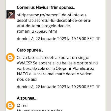
Cornelius Flavius Ifrim
spunea...
stiripesurse.ro/oamenii-de-stiinta-au-
descifrat-secretul-lui-decebal-de-ce-era-
atat-de-temut-regele-dac-de-
romani_2755820.html
duminică, 22 ianuarie 2023 la 19:15:00 EET
Caro
spunea...
Ce va face sa credeti a zburat un singur
AWACS? Se zboara si cu balizele oprite si nu
vorbesc de cele de la Otopeni. Planificarea
NATO e la scara mai mare decat o vedem
nou de aici.
duminică, 22 ianuarie 2023 la 19:25:00 EET
A
spunea...
@ red