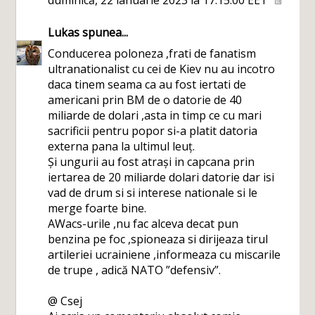
duminică, 22 ianuarie 2023 la 17:15:00 EET
Lukas
spunea...
Conducerea poloneza ,frati de fanatism
ultranationalist cu cei de Kiev nu au incotro
daca tinem seama ca au fost iertati de
americani prin BM de o datorie de 40
miliarde de dolari ,asta in timp ce cu mari
sacrificii pentru popor si-a platit datoria
externa pana la ultimul leuț.
Și ungurii au fost atrași in capcana prin
iertarea de 20 miliarde dolari datorie dar isi
vad de drum si si interese nationale si le
merge foarte bine.
AWacs-urile ,nu fac alceva decat pun
benzina pe foc ,spioneaza si dirijeaza tirul
artileriei ucrainiene ,informeaza cu miscarile
de trupe , adică NATO ”defensiv”.
@ Csej