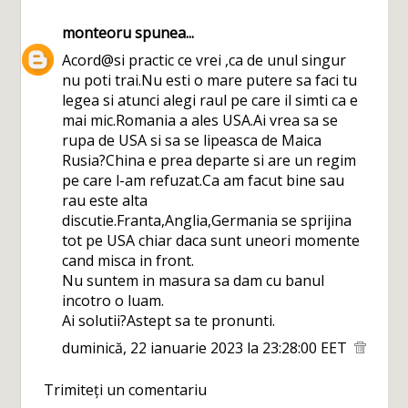
monteoru
spunea...
Acord@si practic ce vrei ,ca de unul singur
nu poti trai.Nu esti o mare putere sa faci tu
legea si atunci alegi raul pe care il simti ca e
mai mic.Romania a ales USA.Ai vrea sa se
rupa de USA si sa se lipeasca de Maica
Rusia?China e prea departe si are un regim
pe care l-am refuzat.Ca am facut bine sau
rau este alta
discutie.Franta,Anglia,Germania se sprijina
tot pe USA chiar daca sunt uneori momente
cand misca in front.
Nu suntem in masura sa dam cu banul
incotro o luam.
Ai solutii?Astept sa te pronunti.
duminică, 22 ianuarie 2023 la 23:28:00 EET
Trimiteți un comentariu