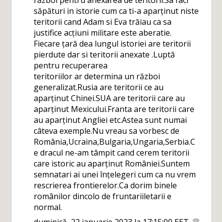
război pentru anexarea de teritorii.Sa faci
săpături in istorie cum ca ti-a aparținut niste
teritorii cand Adam si Eva trăiau ca sa
justifice acțiuni militare este aberatie.
Fiecare țară dea lungul istoriei are teritorii
pierdute dar si teritorii anexate .Luptă
pentru recuperarea
teritoriilor ar determina un război
generalizat.Rusia are teritorii ce au
aparținut Chinei.SUA are teritorii care au
aparținut Mexicului.Franta are teritorii care
au aparținut Angliei etc.Astea sunt numai
câteva exemple.Nu vreau sa vorbesc de
România,Ucraina,Bulgaria,Ungaria,Serbia.C
e dracul ne-am tâmpit cand cerem teritorii
care istoric au aparținut României.Suntem
semnatari ai unei înțelegeri cum ca nu vrem
rescrierea frontierelor.Ca dorim binele
românilor dincolo de fruntariiletarii e
normal.