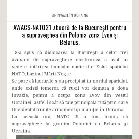
INVAZIE ÎN UCRAINA
AWACS-NATO21 zboară de la București pentru
a supraveghea din Polonia zona Lvov și
Belarus.
S-a spus că dislocarea la București a celor trei
avioane de supraveghere electronică a avut în
vedere întărirea flancului sudic din Estul spațiului
NATO, bazinul Mării Negre.
Se pare că lucrurile s-au precipitat în nordul spațiului,
unde există temerea că rușii vor demara a doua
invazie, pentru a ocupa zona Lvov din vestul
Ucrainei, astfel încât să taie principala rută prin care
Occidentul trimite armament și muniție în Ucraina.
La această oră, NATO 21 a fost trimis să
supravegheze la granița Poloniei cu Belarus și
Ucraina.