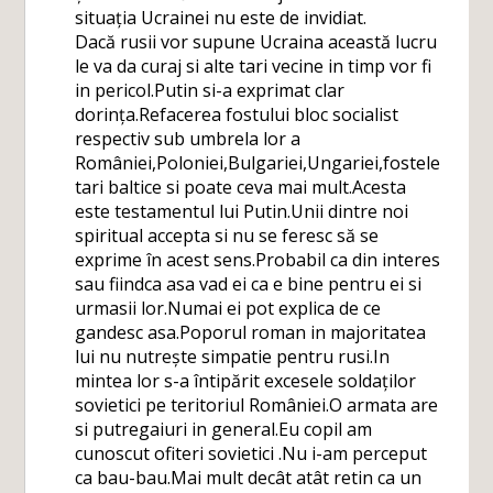
situația Ucrainei nu este de invidiat.
Dacă rusii vor supune Ucraina această lucru
le va da curaj si alte tari vecine in timp vor fi
in pericol.Putin si-a exprimat clar
dorința.Refacerea fostului bloc socialist
respectiv sub umbrela lor a
României,Poloniei,Bulgariei,Ungariei,fostele
tari baltice si poate ceva mai mult.Acesta
este testamentul lui Putin.Unii dintre noi
spiritual accepta si nu se feresc să se
exprime în acest sens.Probabil ca din interes
sau fiindca asa vad ei ca e bine pentru ei si
urmasii lor.Numai ei pot explica de ce
gandesc asa.Poporul roman in majoritatea
lui nu nutrește simpatie pentru rusi.In
mintea lor s-a întipărit excesele soldaților
sovietici pe teritoriul României.O armata are
si putregaiuri in general.Eu copil am
cunoscut ofiteri sovietici .Nu i-am perceput
ca bau-bau.Mai mult decât atât retin ca un