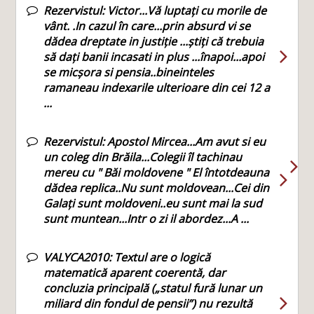
Rezervistul:
Victor...Vă luptați cu morile de
vânt. .In cazul în care...prin absurd vi se
dădea dreptate in justiție ...știți că trebuia
să dați banii incasati in plus ...înapoi...apoi
se micșora si pensia..bineinteles
ramaneau indexarile ulterioare din cei 12 a
...
Rezervistul:
Apostol Mircea...Am avut si eu
un coleg din Brăila...Colegii îl tachinau
mereu cu " Băi moldovene " El întotdeauna
dădea replica..Nu sunt moldovean...Cei din
Galați sunt moldoveni..eu sunt mai la sud
sunt muntean...Intr o zi il abordez...A ...
VALYCA2010:
Textul are o logică
matematică aparent coerentă, dar
concluzia principală („statul fură lunar un
miliard din fondul de pensii”) nu rezultă