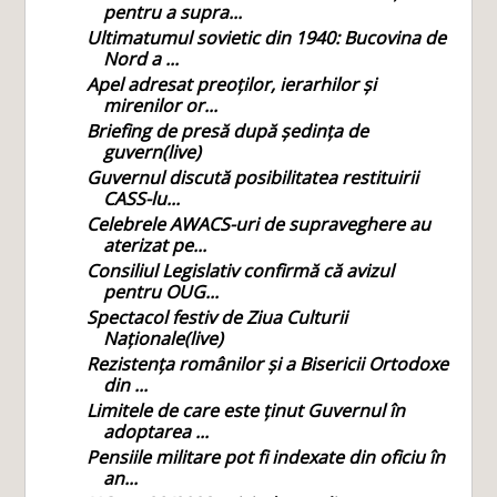
pentru a supra...
Ultimatumul sovietic din 1940: Bucovina de
Nord a ...
Apel adresat preoților, ierarhilor și
mirenilor or...
Briefing de presă după ședința de
guvern(live)
Guvernul discută posibilitatea restituirii
CASS-lu...
Celebrele AWACS-uri de supraveghere au
aterizat pe...
Consiliul Legislativ confirmă că avizul
pentru OUG...
Spectacol festiv de Ziua Culturii
Naționale(live)
Rezistența românilor și a Bisericii Ortodoxe
din ...
Limitele de care este ținut Guvernul în
adoptarea ...
Pensiile militare pot fi indexate din oficiu în
an...