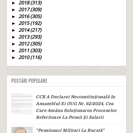
2018
(313)
►
2017
(309)
►
2016
(305)
►
2015
(192)
►
2014
(217)
►
2013
(293)
►
2012
(305)
►
2011
(303)
►
2010
(116)
►
POSTĂRI POPULARE
CCR A Declarat Neconstituțională In
Ansamblul Ei OUG Nr. 62/2024, Cea
Care Amâna Soluționarea Proceselor
Referitoare La Pensii Și Salarii
"Pensionari Militari La Bucată"