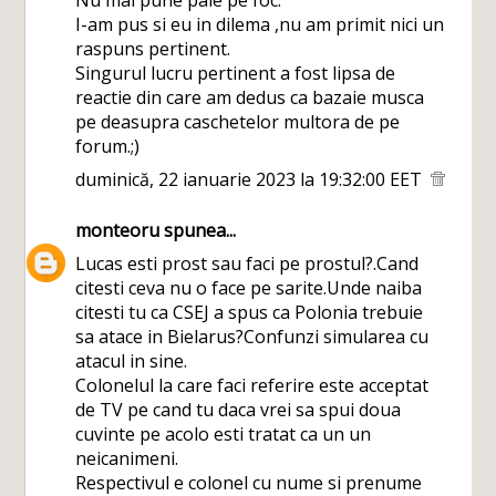
Nu mai pune paie pe foc.
I-am pus si eu in dilema ,nu am primit nici un
raspuns pertinent.
Singurul lucru pertinent a fost lipsa de
reactie din care am dedus ca bazaie musca
pe deasupra caschetelor multora de pe
forum.;)
duminică, 22 ianuarie 2023 la 19:32:00 EET
monteoru
spunea...
Lucas esti prost sau faci pe prostul?.Cand
citesti ceva nu o face pe sarite.Unde naiba
citesti tu ca CSEJ a spus ca Polonia trebuie
sa atace in Bielarus?Confunzi simularea cu
atacul in sine.
Colonelul la care faci referire este acceptat
de TV pe cand tu daca vrei sa spui doua
cuvinte pe acolo esti tratat ca un un
neicanimeni.
Respectivul e colonel cu nume si prenume