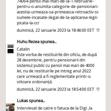
74064-pensii-mai-mari-de-la-1-februarie-
pentru-o-anumita-categorie-de-pensionari-
acestia-urmeaza-sa-primeasca-retroactiv-si-
sumele-incasate-ilegal-de-la-aplicarea-legii-
picata-la-ccr
duminică, 22 ianuarie 2023 la 18:46:00 EET
Huhu Rezea
spunea...
Catalin
Este vorba de restituirile din oficiu, de după
28 decembrie, pentru pensionarii din
sistemul public cu pensii mai mari de 4000
lei, nu de restituirile pe intreg anul 2022
care urmează a fi reglementate printr-o
viitoare ordonanță.
duminică, 22 ianuarie 2023 la 18:54:00 EET
Lukas
spunea...
Intervievat de catre o fatuca de la Digi ,la