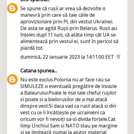
Se spune că rușii ar vrea să dezvolte o
manevră prin care să taie căile de
aprovizionare prin PL din vestul Ukrainei.
De asta se agită Rușii prin Belarus. Rușii au
înțeles dupî 11 luni, că atâta timp cât UA se
alimentează prin vestul ei, sunt în pericol să
piardă tot.
duminică, 22 ianuarie 2023 la 14:11:00 EET
Catana
spunea...
Nu este exclus.Polonia nu ar face rau sa
SIMULEZE o eventuală pregătire de invazie
a Balaurului.Poate le mai taie cheful rușilor
si poate si a bielorusilor de a mai atacă
dinspre vest.Si daca vad ca rusii atacă si din
vest cu ce îi încălzește pe ucrainieni ca
oricum vor fi nevoiți sa-si divida forțele.Cat
timp Unchiul Sam si NATO stau pe margine
și se limitează numai la ajutor material