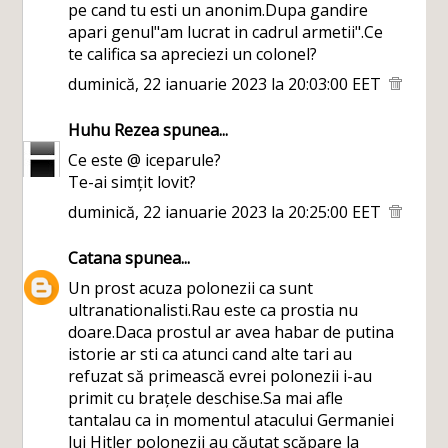
pe cand tu esti un anonim.Dupa gandire
apari genul"am lucrat in cadrul armetii".Ce
te califica sa apreciezi un colonel?
duminică, 22 ianuarie 2023 la 20:03:00 EET
Huhu Rezea
spunea...
Ce este @ iceparule?
Te-ai simțit lovit?
duminică, 22 ianuarie 2023 la 20:25:00 EET
Catana
spunea...
Un prost acuza polonezii ca sunt
ultranationalisti.Rau este ca prostia nu
doare.Daca prostul ar avea habar de putina
istorie ar sti ca atunci cand alte tari au
refuzat să primească evrei polonezii i-au
primit cu brațele deschise.Sa mai afle
tantalau ca in momentul atacului Germaniei
lui Hitler polonezii au căutat scăpare la