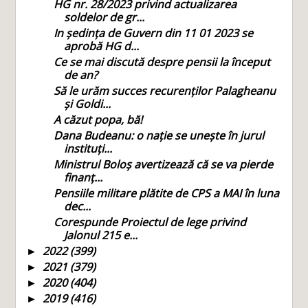
HG nr. 28/2023 privind actualizarea
soldelor de gr...
In ședința de Guvern din 11 01 2023 se
aprobă HG d...
Ce se mai discută despre pensii la început
de an?
Să le urăm succes recurenților Palagheanu
și Goldi...
A căzut popa, bă!
Dana Budeanu: o nație se unește în jurul
instituți...
Ministrul Boloș avertizează că se va pierde
finanț...
Pensiile militare plătite de CPS a MAI în luna
dec...
Corespunde Proiectul de lege privind
Jalonul 215 e...
2022
(399)
►
2021
(379)
►
2020
(404)
►
2019
(416)
►