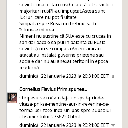
sovietici majoritari rusi.Ce au făcut sovieticii
majoritari rusi?I-au împușcat.Astea sunt
lucruri care nu pot fi uitate.
Simpatia spre Rusia nu trebuie sa-ti
întunece mintea.
Nimeni nu susține că SUA este cu crucea in
san dar daca e sa pui in balanta cu Rusia
sovietică nu se compara.Americanii au
atacat,au instalat guverne prietene sau
sociale dar nu au anexat teritorii in epoca
modernă.
duminică, 22 ianuarie 2023 la 20:31:00 EET
Cornelius Flavius Ifrim
spunea...
stiripesurse.ro/sondaj-curs-psd-prinde-
viteza-pnl-se-mentine-aur-in-revenire-de-
forma-usr-face-inca-un-pas-spre-subsolul-
clasamentului_2756220.html
duminică, 22 ianuarie 2023 la 23:21:00 EET