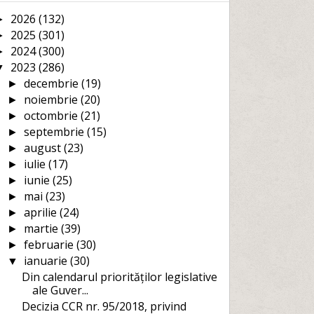
2026
(132)
►
2025
(301)
►
2024
(300)
►
2023
(286)
▼
decembrie
(19)
►
noiembrie
(20)
►
octombrie
(21)
►
septembrie
(15)
►
august
(23)
►
iulie
(17)
►
iunie
(25)
►
mai
(23)
►
aprilie
(24)
►
martie
(39)
►
februarie
(30)
►
ianuarie
(30)
▼
Din calendarul priorităților legislative
ale Guver...
Decizia CCR nr. 95/2018, privind