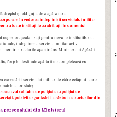
ă dreptul și obligația de a apăra țara;
ncorporare în vederea îndeplinirii serviciului militar
pentru toate instituțiile cu atribuții în domeniul
nt superior, școlarizați pentru nevoile instituțiilor cu
aționale, îndeplinesc serviciul militar activ;
termen în structurile aparținând Ministerului Apărării
ediu, forțele destinate apărării se completează cu
 executării serviciului militar de către cetățenii care
matele altor state;
re au avut calitatea de polițist sau polițist de
erviști, potrivit organizării la război a structurilor din
ea
personalului din Ministerul