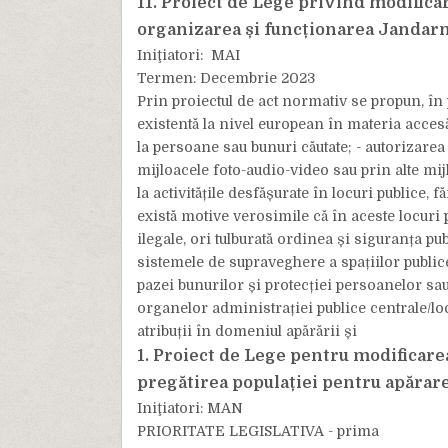
11. Proiect de Lege privind modifica
organizarea și funcționarea Janda
Iniţiatori: MAI
Termen: Decembrie 2023
Prin proiectul de act normativ se propun, în p
existentă la nivel european în materia accesăr
la persoane sau bunuri căutate; - autorizare
mijloacele foto-audio-video sau prin alte mi
la activitățile desfășurate în locuri publice,
există motive verosimile că în aceste locuri p
ilegale, ori tulburată ordinea și siguranța pub
sistemele de supraveghere a spațiilor publice 
pazei bunurilor și protecției persoanelor sau
organelor administrației publice centrale/loc
atribuții în domeniul apărării și
1. Proiect de Lege pentru modificare
pregătirea populației pentru apărar
Iniţiatori: MAN
PRIORITATE LEGISLATIVA - prima