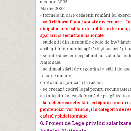
sesiune 2023
Martie 2023
- formele în care cetățenii români își exercit
-
va fi elaborat Planul anual de recrutare – î
obligatoriu în calitate de militar în termen, 
apărării și securității naționale;
- studenții din instituțiile civile de învățămâ
atribuții în domeniul apărării și securității n
- se introduce conceptul militar voluntar în 
Naționale;
- pe timpul stării de urgență și a stării de as
resurse umane
conform organizării la război;
- se creează cadrul legal pentru recunoașterea
au îndeplinit această formă de pregătire în ar
- la încheierea activității, cetățenii români ca
penitenciar, vor fi incluși în categoria de rez
cadrul Poliției Române
6. Proiect de Lege privind salarizar