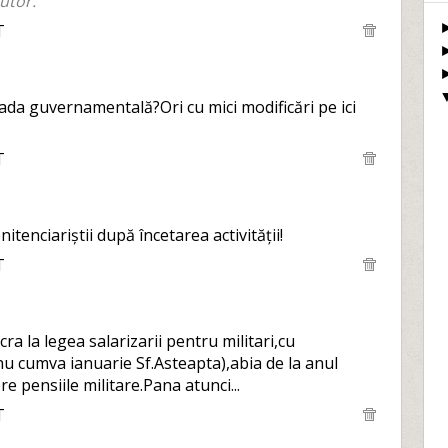
utor.
T
da guvernamentală?Ori cu mici modificări pe ici
T
nitenciariștii după încetarea activității!
T
a la legea salarizarii pentru militari,cu
 nu cumva ianuarie Sf.Asteapta),abia de la anul
 pensiile militare.Pana atunci...
T