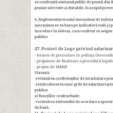
se confruntă sistemul public de pensii din R
pensie adecvate și durabile, în scopul preven
4. Reglementarea unui mecanism de indexare 
mecanism se va baza pe indicatori reali și pr
încredere în sistem, concomitent cu asigurare
publice
27. Proiect de Lege privind salarizar
- termen de prezentare în şedinţa Guvernulu
- propunere de finalizare a procedurii legisla
- propus de: MMSS
Vizează:
-revizuirea coeficienților de ierarhizare pen
-reintroducerea unor grile de salarizare pe
publice
si funcțiilor contractuale;
-revizuirea sistemului de acordare a sporuri
de bază.