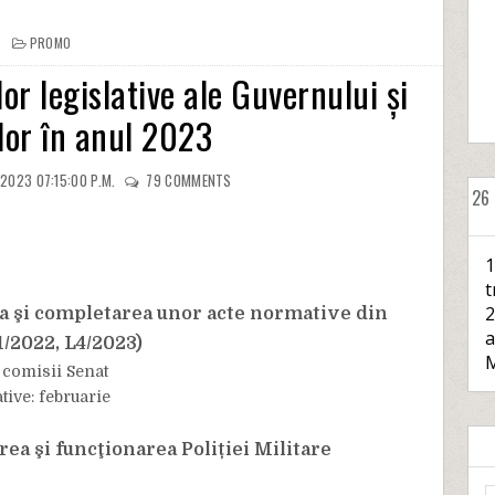
PROMO
lor legislative ale Guvernului și
lor în anul 2023
/2023 07:15:00 P.M.
79
COMMENTS
26
1
t
2
ea şi completarea unor acte normative din
a
/2022, L4/2023)
M
: comisii Senat
tive: februarie
ea şi funcţionarea Poliției Militare