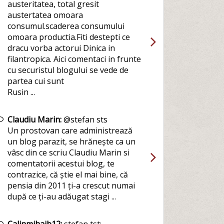
austeritatea, total gresit
austertatea omoara
consumul.scaderea consumului
omoara productia.Fiti destepti ce
dracu vorba actorui Dinica in
filantropica. Aici comentaci in frunte
cu securistul blogului se vede de
partea cui sunt
Rusin ...
Claudiu Marin:
@stefan sts
Un prostovan care administrează
un blog parazit, se hrănește ca un
vâsc din ce scriu Claudiu Marin si
comentatorii acestui blog, te
contrazice, că știe el mai bine, că
pensia din 2011 ți-a crescut numai
după ce ți-au adăugat stagi ...