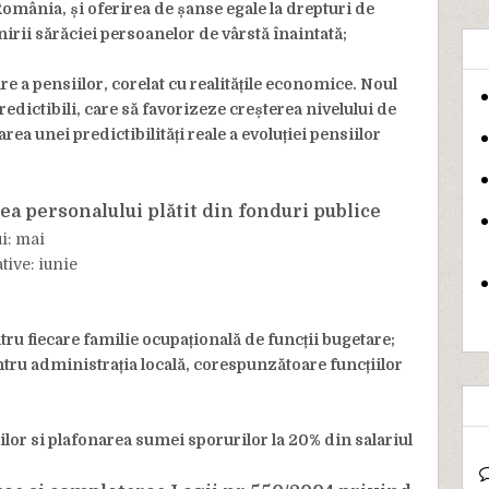
omânia, și oferirea de șanse egale la drepturi de
irii sărăciei persoanelor de vârstă înaintată;
a pensiilor, corelat cu realitățile economice. Noul
edictibili, care să favorizeze creșterea nivelului de
a unei predictibilități reale a evoluției pensiilor
ea personalului plătit din fonduri publice
i: mai
tive: iunie
tru fiecare familie ocupațională de funcții bugetare;
ntru administrația locală, corespunzătoare funcțiilor
lor si plafonarea sumei sporurilor la 20% din salariul