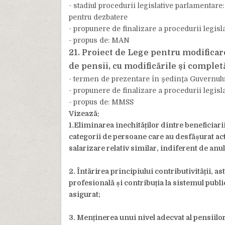
- stadiul procedurii legislative parlamentare:
pentru dezbatere
- propunere de finalizare a procedurii legisla
- propus de: MAN
21. Proiect de Lege pentru modificar
de pensii, cu modificările și complet
- termen de prezentare în şedinţa Guvernulu
- propunere de finalizare a procedurii legisla
- propus de: MMSS
Vizează:
1.Eliminarea inechităților dintre beneficiarii
categorii de persoane care au desfășurat act
salarizare relativ similar, indiferent de anu
2. Întărirea principiului contributivității, as
profesională și contribuția la sistemul public
asigurat;
3. Menținerea unui nivel adecvat al pensiilor,