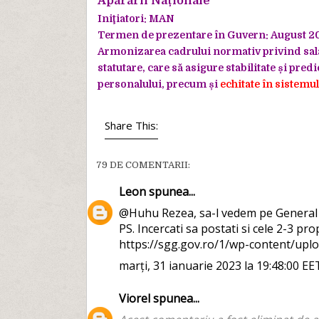
Apărării
Naționale
Iniţiatori: MAN
Termen de prezentare în Guvern: August
2
Armonizarea cadrului normativ privind sal
statutare, care
să asigure stabilitate și predic
personalului, precum și
echitate în sistemul
Share This:
79 DE COMENTARII:
Leon
spunea...
@Huhu Rezea, sa-l vedem pe General d
PS. Incercati sa postati si cele 2-3 pr
https://sgg.gov.ro/1/wp-content/uplo
marți, 31 ianuarie 2023 la 19:48:00 EE
Viorel
spunea...