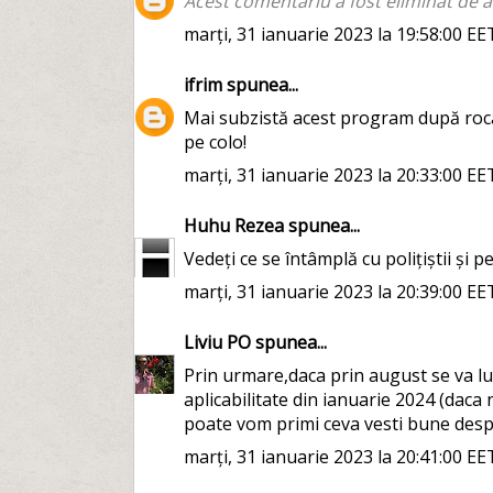
Acest comentariu a fost eliminat de a
marți, 31 ianuarie 2023 la 19:58:00 EE
ifrim
spunea...
Mai subzistă acest program după roca
pe colo!
marți, 31 ianuarie 2023 la 20:33:00 EE
Huhu Rezea
spunea...
Vedeți ce se întâmplă cu polițiștii și pe
marți, 31 ianuarie 2023 la 20:39:00 EE
Liviu PO
spunea...
Prin urmare,daca prin august se va lucr
aplicabilitate din ianuarie 2024 (daca
poate vom primi ceva vesti bune despre
marți, 31 ianuarie 2023 la 20:41:00 EE