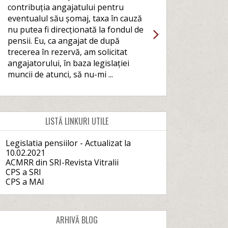
contribuția angajatului pentru
eventualul său șomaj, taxa în cauză
nu putea fi direcționată la fondul de
pensii. Eu, ca angajat de după
trecerea în rezervă, am solicitat
angajatorului, în baza legislației
muncii de atunci, să nu-mi ...
LISTĂ LINKURI UTILE
Legislatia pensiilor - Actualizat la
10.02.2021
ACMRR din SRI-Revista Vitralii
CPS a SRI
CPS a MAI
ARHIVĂ BLOG