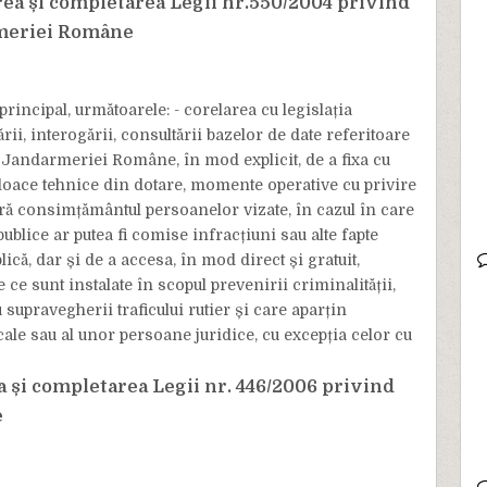
rea și completarea Legii nr.550/2004 privind
rmeriei Române
rincipal, următoarele: - corelarea cu legislația
ii, interogării, consultării bazelor de date referitoare
a Jandarmeriei Române, în mod explicit, de a fixa cu
jloace tehnice din dotare, momente operative cu privire
 fără consimțământul persoanelor vizate, în cazul în care
ublice ar putea fi comise infracțiuni sau alte fapte
lică, dar și de a accesa, în mod direct și gratuit,
ce sunt instalate în scopul prevenirii criminalității,
 supravegherii traficului rutier și care aparțin
ale sau al unor persoane juridice, cu excepția celor cu
a și completarea Legii nr. 446/2006 privind
e