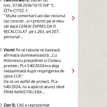
Calinmihaib12:
stefan tst:
(vin., 07.08.2036/10:15':04" "):
💥Te CITEZ..1:
" Multe comentarii aici dar niciunul
caz concret , vi-l prezint pe al meu
cât dacă CEREAI EXPRES DA FI
RECALCULAT .pe L.263, art.207..
personal ...
Viorel:
Pe ce rațiune se bazează
afirmația dumneavoastră: „Cu
Antonescu președinte și Ciolacu
premier, PLx 540/2024 era deja
reexaminată după respingerea de
către CCR.”
De ce un astfel de proiect, PLx-
540/2024, nu a apărut atunci când
PRIM-MINISTRU ERA ...
Dan B.:
CAS a reprezentat