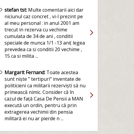
stefan tst:
Multe comentarii aici dar
niciunul caz concret , vi-l prezint pe
al meu personal : in anul 2001 am
trecut in rezerva cu vechime
cumulata de 34 de ani , conditii
speciale de munca 1/1 -13 ani( legea
prevedea ca si conditii 20 vechime ,
15 ca si milita ...
Margarit Fernand:
Toate acestea
sunt niște ” tertipuri” inventate de
politicieni ca militarii rezerviști să nu
primească nimic. Consider că în
cazul de față Casa De Pensii a MAN
execută un ordin, pentru că prin
extragerea vechimii din pensia
militară ei nu ar pierde n ...