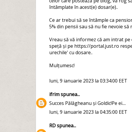
celor care postează pe blog, vă rog s
întâmplate în acest(e) dosar(e)..
Ce ar trebui să se întâmple ca pensiona
5% din pensii sau să nu fie nevoie să 
Vreau să vă informez că am intrat pe 
speță și pe https://portal.just.ro resp
urechile' cu dosare..
Mulțumesc!
luni, 9 ianuarie 2023 la 03:34:00 EET
ifrim
spunea...
Succes Pălăgheanu și Goldic!Pe ei....
luni, 9 ianuarie 2023 la 04:35:00 EET
RD
spunea...