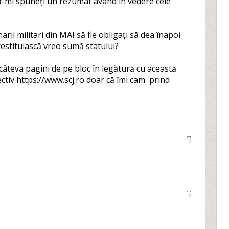
ă-mi spuneți un rezumat având în vedere cele
rii militari din MAI să fie obligați să dea înapoi
restituiască vreo sumă statului?
câteva pagini de pe bloc în legătură cu această
ectiv https://www.scj.ro doar că îmi cam 'prind