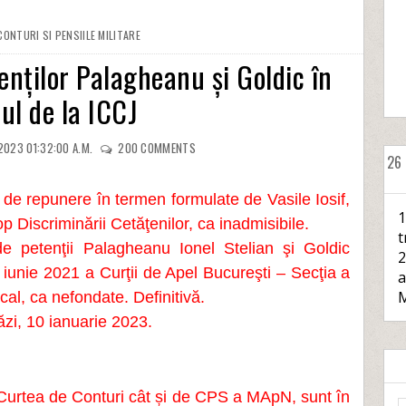
ONTURI SI PENSIILE MILITARE
enților Palagheanu și Goldic în
ul de la ICCJ
2023 01:32:00 A.M.
200
COMMENTS
26
 de repunere în termen formulate de Vasile Iosif,
1
p Discriminării Cetăţenilor, ca inadmisibile.
t
de petenţii Palagheanu Ionel Stelian şi Goldic
2
9 iunie 2021 a Curţii de Apel Bucureşti – Secţia a
a
M
scal, ca nefondate. Definitivă.
stăzi, 10 ianuarie 2023.
 Curtea de Conturi cât și de CPS a MApN, sunt în