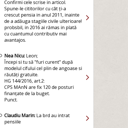
Confirmi cele scrise in articol.
Spune-le cititorilor cu cât ți-a
crescut pensia in anul 2011, inainte
de a adăuga stagiile civile ulterioare!
probsbil, in 2016 ai rămas in plată
cu cuantumul contributiv mai
avantajos.
Nea Nicu:
Leon;
Începi si tu să "furi curent" după
modelul cifului cel plin de angoase si
răutăți gratuite.
HG 144/2016, art.2:
CPS MAnN are fix 120 de posturi
finanțate de la buget.
Punct.
Claudiu Marin:
La brd au intrat
pensiile