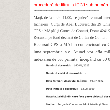
procedură de filtru la ICCJ sub număru
*****************************************************
Marți, de la orele 11,00, se judecă recursul int
Incheierii Curții de Apel București din 29 iunie 
CPS a MApN și Curtea de Conturi, Dorar 4241/
Recursul pe fond declarat de Curtea de Conturi nu
Recursul CPS a MAI in contenciosul cu C
luna septembrie a.c. Atunci vor afla mil
indexarea de 5% primită, începând cu 30 