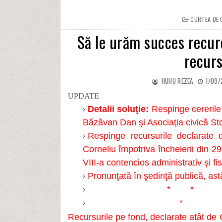
CURTEA DE C
Să le urăm succes recur
recurs
HUHU REZEA
1/09/
UPDATE
Detalii soluţie:
Respinge cererile
Băzăvan Dan şi Asociaţia civică Sto
Respinge recursurile declarate 
Corneliu împotriva încheierii din 2
VIII-a contencios administrativ şi fi
Pronunţată în şedinţă publică, a
* *
*
Recursurile pe fond, declarate atât de