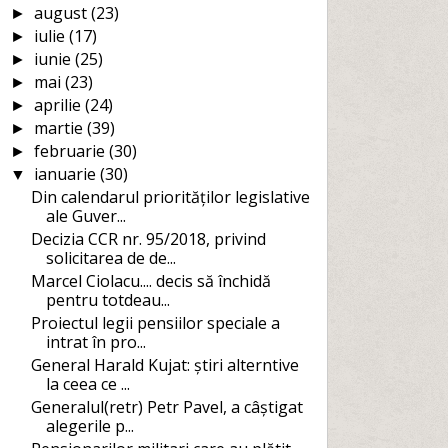
august
(23)
►
iulie
(17)
►
iunie
(25)
►
mai
(23)
►
aprilie
(24)
►
martie
(39)
►
februarie
(30)
►
ianuarie
(30)
▼
Din calendarul priorităților legislative
ale Guver...
Decizia CCR nr. 95/2018, privind
solicitarea de de...
Marcel Ciolacu.... decis să închidă
pentru totdeau...
Proiectul legii pensiilor speciale a
intrat în pro...
General Harald Kujat: știri alterntive
la ceea ce ...
Generalul(retr) Petr Pavel, a câștigat
alegerile p...