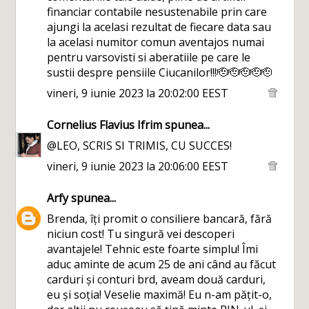
financiar contabile nesustenabile prin care
ajungi la acelasi rezultat de fiecare data sau
la acelasi numitor comun aventajos numai
pentru varsovisti si aberatiile pe care le
sustii despre pensiile Ciucanilor!!!🫡🫡🫡🫡🫡
vineri, 9 iunie 2023 la 20:02:00 EEST
Cornelius Flavius Ifrim
spunea...
@LEO, SCRIS SI TRIMIS, CU SUCCES!
vineri, 9 iunie 2023 la 20:06:00 EEST
Arfy
spunea...
Brenda, îți promit o consiliere bancară, fără
niciun cost! Tu singură vei descoperi
avantajele! Tehnic este foarte simplu! Îmi
aduc aminte de acum 25 de ani când au făcut
carduri și conturi brd, aveam două carduri,
eu și soția! Veselie maximă! Eu n-am pățit-o,