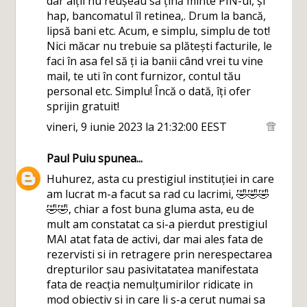
dar alții nu reușeau să țină minte PIN-ul, și
hap, bancomatul îl retinea,. Drum la bancă,
lipsă bani etc. Acum, e simplu, simplu de tot!
Nici măcar nu trebuie sa plătești facturile, le
faci în asa fel să ți ia banii când vrei tu vine
mail, te uti în cont furnizor, contul tău
personal etc. Simplu! Încă o dată, îți ofer
sprijin gratuit!
vineri, 9 iunie 2023 la 21:32:00 EEST
Paul Puiu
spunea...
Huhurez, asta cu prestigiul instituției in care
am lucrat m-a facut sa rad cu lacrimi, 🤣🤣🤣
🤣🤣, chiar a fost buna gluma asta, eu de
mult am constatat ca si-a pierdut prestigiul
MAI atat fata de activi, dar mai ales fata de
rezervisti si in retragere prin nerespectarea
drepturilor sau pasivitatatea manifestata
fata de reacția nemulțumirilor ridicate in
mod obiectiv si in care li s-a cerut numai sa