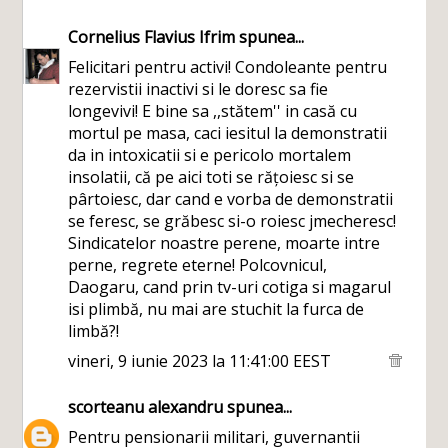
Cornelius Flavius Ifrim
spunea...
Felicitari pentru activi! Condoleante pentru
rezervistii inactivi si le doresc sa fie
longevivi! E bine sa ,,stătem'' in casă cu
mortul pe masa, caci iesitul la demonstratii
da in intoxicatii si e pericolo mortalem
insolatii, că pe aici toti se rățoiesc si se
pârtoiesc, dar cand e vorba de demonstratii
se feresc, se grăbesc si-o roiesc jmecheresc!
Sindicatelor noastre perene, moarte intre
perne, regrete eterne! Polcovnicul,
Daogaru, cand prin tv-uri cotiga si magarul
isi plimbă, nu mai are stuchit la furca de
limbă?!
vineri, 9 iunie 2023 la 11:41:00 EEST
scorteanu alexandru
spunea...
Pentru pensionarii militari, guvernantii