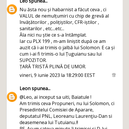
Leo
spunea...
Nu ăsta nou și habarnist a făcut ceva , ci
VALUL de nemulțumiri cu chip de grevă al
învățătorilor , polițiștilor, CFR-iștilor ,
sanitarilor , etc....etc...
Ăla nici nu știe ce s-a întâmplat.
Iar cu PLX 199 , m-am liniștit după ce am
auzit că i-ai trimis o jalbă lui Solomon. E ca și
cum i-ai fi trimis-o lui Țuguianu sau lui
SUPOZITOR.
ȚARĂ TRISTĂ PLINĂ DE UMOR.
vineri, 9 iunie 2023 la 18:29:00 EEST
Leon
spunea...
@Leo, ai inceput sa uiti, Baiatule !
Am trimis ceva Propuneri, nu lui Solomon, ci
Presedintelui Comisiei de Aparare,
deputatul PNL, Leoreanu Laurenţiu-Dan si
deasemenea lui Tutuianu..!!
PS. Acum cateva minute îi trimisei si D-lui