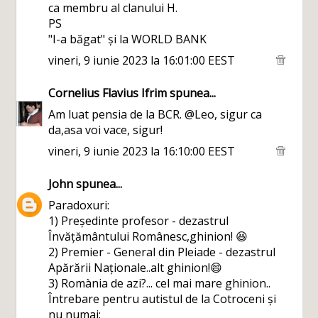
ca membru al clanului H.
PS
"I-a băgat" și la WORLD BANK
vineri, 9 iunie 2023 la 16:01:00 EEST
Cornelius Flavius Ifrim
spunea...
Am luat pensia de la BCR. @Leo, sigur ca
da,asa voi vace, sigur!
vineri, 9 iunie 2023 la 16:10:00 EEST
John
spunea...
Paradoxuri:
1) Președinte profesor - dezastrul
Învățământului Românesc,ghinion! 😆
2) Premier - General din Pleiade - dezastrul
Apărării Naționale..alt ghinion!😄
3) Romània de azi?... cel mai mare ghinion..
Întrebare pentru autistul de la Cotroceni și
nu numai: