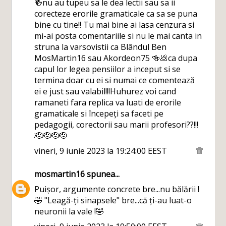
🍻nu au tupeu sa le dea lectii sau sa ii
corecteze erorile gramaticale ca sa se puna
bine cu tine!! Tu mai bine ai lasa cenzura si
mi-ai posta comentariile si nu le mai canta in
struna la varsovistii ca Blândul Ben
MosMartin16 sau Akordeon75 🍻💩ca dupa
capul lor legea pensiilor a inceput si se
termina doar cu ei si numai ce comentează
ei e just sau valabil!!!Huhurez voi cand
ramaneti fara replica va luati de erorile
gramaticale si începeți sa faceti pe
pedagogii, corectorii sau marii profesori??!!!
🫡🫡🫡🫡
vineri, 9 iunie 2023 la 19:24:00 EEST
mosmartin16
spunea...
Puișor, argumente concrete bre...nu bălării !
🤣 "Leagă-ți sinapsele" bre...că ți-au luat-o
neuronii la vale !🤣