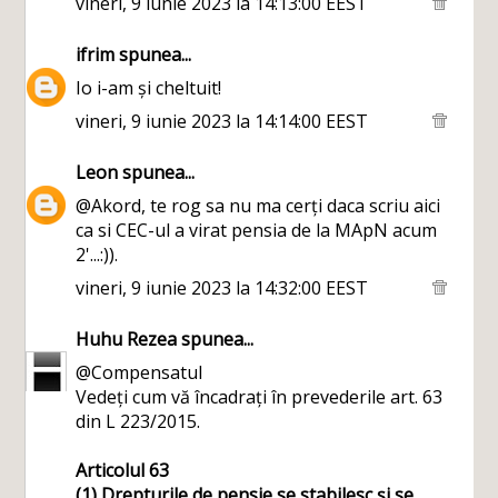
vineri, 9 iunie 2023 la 14:13:00 EEST
ifrim
spunea...
Io i-am și cheltuit!
vineri, 9 iunie 2023 la 14:14:00 EEST
Leon
spunea...
@Akord, te rog sa nu ma cerți daca scriu aici
ca si CEC-ul a virat pensia de la MApN acum
2'...:)).
vineri, 9 iunie 2023 la 14:32:00 EEST
Huhu Rezea
spunea...
@Compensatul
Vedeți cum vă încadrați în prevederile art. 63
din L 223/2015.
Articolul 63
(1) Drepturile de pensie se stabilesc și se