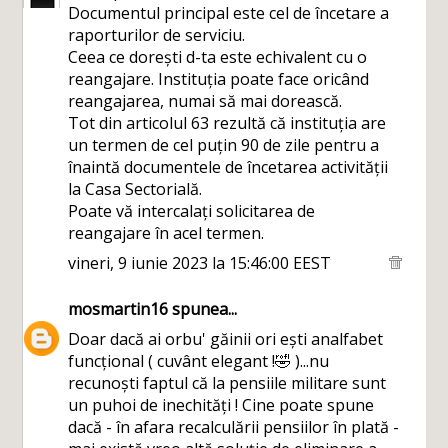
Documentul principal este cel de încetare a
raporturilor de serviciu.
Ceea ce dorești d-ta este echivalent cu o
reangajare. Instituția poate face oricând
reangajarea, numai să mai dorească.
Tot din articolul 63 rezultă că instituția are
un termen de cel puțin 90 de zile pentru a
înaintă documentele de încetarea activității
la Casa Sectorială.
Poate vă intercalați solicitarea de
reangajare în acel termen.
vineri, 9 iunie 2023 la 15:46:00 EEST
mosmartin16
spunea...
Doar dacă ai orbu' găinii ori ești analfabet
funcțional ( cuvânt elegant !🤣 )...nu
recunoști faptul că la pensiile militare sunt
un puhoi de inechități ! Cine poate spune
dacă - în afara recalculării pensiilor în plată -