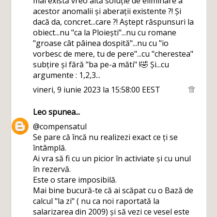
mai există vreo altă soluție de eliminare a
acestor anomalii și aberații existente ?! Și
dacă da, concret...care ?! Aștept răspunsuri la
obiect...nu "ca la Ploiești"...nu cu romane
"groase cât pâinea dospită"...nu cu "io
vorbesc de mere, tu de pere"...cu "cherestea"
subțire și fără "ba pe-a măti" !🤣 Și...cu
argumente : 1,2,3...
vineri, 9 iunie 2023 la 15:58:00 EEST
Leo
spunea...
@compensatul
Se pare că încă nu realizezi exact ce ți se
întâmplă.
Ai vra să fi cu un picior în activiate și cu unul
în rezervă.
Este o stare imposibilă.
Mai bine bucură-te că ai scăpat cu o Bază de
calcul "la zi" ( nu ca noi raportată la
salarizarea din 2009) și să vezi ce vesel este