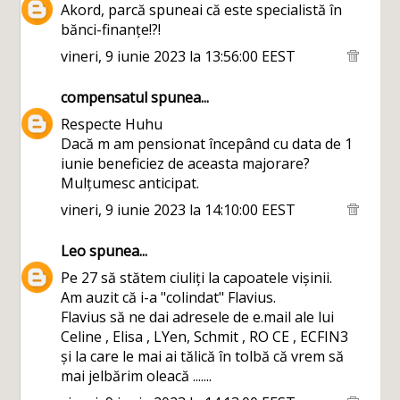
Akord, parcă spuneai că este specialistă în
bănci-finanțe!?!
vineri, 9 iunie 2023 la 13:56:00 EEST
compensatul
spunea...
Respecte Huhu
Dacă m am pensionat începând cu data de 1
iunie beneficiez de aceasta majorare?
Mulțumesc anticipat.
vineri, 9 iunie 2023 la 14:10:00 EEST
Leo
spunea...
Pe 27 să stătem ciuliți la capoatele vișinii.
Am auzit că i-a "colindat" Flavius.
Flavius să ne dai adresele de e.mail ale lui
Celine , Elisa , LYen, Schmit , RO CE , ECFIN3
și la care le mai ai tălică în tolbă că vrem să
mai jelbărim oleacă .......