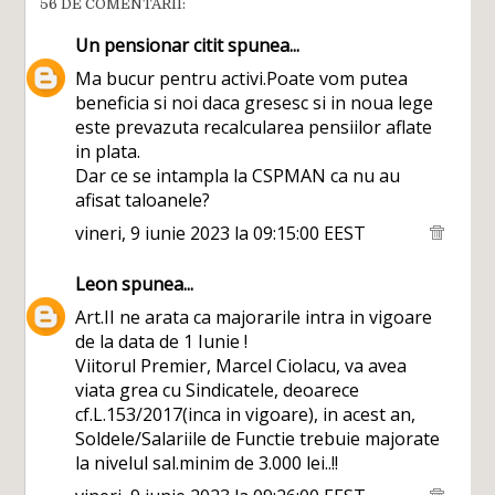
56 DE COMENTARII:
Un pensionar citit
spunea...
Ma bucur pentru activi.Poate vom putea
beneficia si noi daca gresesc si in noua lege
este prevazuta recalcularea pensiilor aflate
in plata.
Dar ce se intampla la CSPMAN ca nu au
afisat taloanele?
vineri, 9 iunie 2023 la 09:15:00 EEST
Leon
spunea...
Art.II ne arata ca majorarile intra in vigoare
de la data de 1 Iunie !
Viitorul Premier, Marcel Ciolacu, va avea
viata grea cu Sindicatele, deoarece
cf.L.153/2017(inca in vigoare), in acest an,
Soldele/Salariile de Functie trebuie majorate
la nivelul sal.minim de 3.000 lei..!!