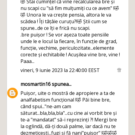
🤣 Stai cumințel că vine recalcularea bre și
nu scapi cu "să fim mulțumiți cu ce avem" !🤣
🤣 Unora le va crește pensia, altora le va
scădea ! Îți tâțâie curuțu?!🤣 Știi cum se
spune...de ce îți e frică nu scapi.
.bre puișor ! Se vor așeza toate pensiile
unde le e locul la fiecare, în funcție de grad,
funcție, vechime, periculozitate...elemente
corecte și echitabile ! Acușilea vine bre, vine !
Paaa...
vineri, 9 iunie 2023 la 22:40:00 EEST
mosmartin16
spunea...
Puișor, uite o mostră de apropiere a ta de
analfabetism funcțional !🤣 Păi bine bre,
când spui..."ne-am cam
săturat...bla,bla,bla"...cu cine ai vorbit bre și
te-a "mandatat" să-i reprezinți ?! Mergi bre
la oglindă, dă-ți două palme, iar dacă nu te
dezmeticești...fugi și fă nani"puișor" !🤣🤣🤣