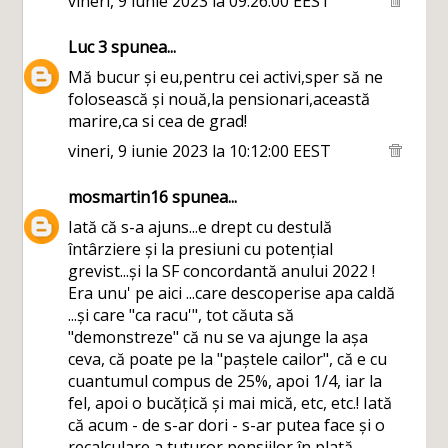
vineri, 9 iunie 2023 la 09:26:00 EEST
Luc 3
spunea...
Mă bucur și eu,pentru cei activi,sper să ne
folosească și nouă,la pensionari,această
marire,ca si cea de grad!
vineri, 9 iunie 2023 la 10:12:00 EEST
mosmartin16
spunea...
Iată că s-a ajuns...e drept cu destulă
întârziere și la presiuni cu potențial
grevist...și la SF concordantă anului 2022 !
Era unu' pe aici ...care descoperise apa caldă
...și care "ca racu'", tot căuta să
"demonstreze" că nu se va ajunge la așa
ceva, că poate pe la "paștele cailor", că e cu
cuantumul compus de 25%, apoi 1/4, iar la
fel, apoi o bucățică și mai mică, etc, etc.! Iată
că acum - de s-ar dori - s-ar putea face și o
recalculare a tuturor pensiilor în plată