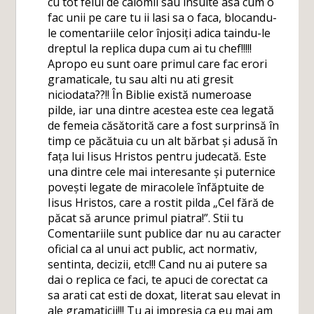
cu tot felul de calomii sau insulte asa cum o
fac unii pe care tu ii lasi sa o faca, blocandu-
le comentariile celor înjosiți adica taindu-le
dreptul la replica dupa cum ai tu chef!!!!!
Apropo eu sunt oare primul care fac erori
gramaticale, tu sau alti nu ati gresit
niciodata??!! În Biblie există numeroase
pilde, iar una dintre acestea este cea legată
de femeia căsătorită care a fost surprinsă în
timp ce păcătuia cu un alt bărbat și adusă în
fața lui Iisus Hristos pentru judecată. Este
una dintre cele mai interesante și puternice
povești legate de miracolele înfăptuite de
Iisus Hristos, care a rostit pilda „Cel fără de
păcat să arunce primul piatra!”. Stii tu
Comentariile sunt publice dar nu au caracter
oficial ca al unui act public, act normativ,
sentinta, decizii, etc!!! Cand nu ai putere sa
dai o replica ce faci, te apuci de corectat ca
sa arati cat esti de doxat, literat sau elevat in
ale gramaticii!!! Tu ai impresia ca eu mai am