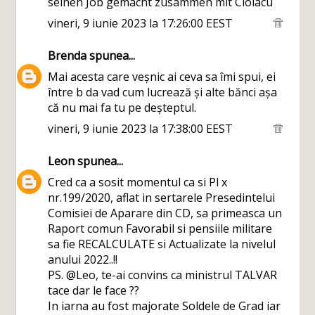
seinen Job gemacht zusammen mit Ciolacu
vineri, 9 iunie 2023 la 17:26:00 EEST
Brenda
spunea...
Mai acesta care veșnic ai ceva sa îmi spui, ei
între b da vad cum lucrează și alte bănci așa
că nu mai fa tu pe deșteptul.
vineri, 9 iunie 2023 la 17:38:00 EEST
Leon
spunea...
Cred ca a sosit momentul ca si Pl x
nr.199/2020, aflat in sertarele Presedintelui
Comisiei de Aparare din CD, sa primeasca un
Raport comun Favorabil si pensiile militare
sa fie RECALCULATE si Actualizate la nivelul
anului 2022..!!
PS. @Leo, te-ai convins ca ministrul TALVAR
tace dar le face ??
In iarna au fost majorate Soldele de Grad iar