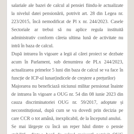
salariale ale bazei de calcul al pensiei fiindu-le actualizate
la nivelul datei pensionării, potrivit art. 28 din Legea nr.
223/2015, încă nemodificat de Pl x nr. 244/2023. Casele
Sectoriale ar trebui să nu aplice regula instituită
administrativ conform căreia ultima lună de activitate nu
intră în baza de calcul.
După intrarea în vigoare a legii al cărei proiect se dezbate
acum în Parlament, sub denumirea de PLx 244/2023,
actualizarea primelor 5 luni din baza de calcul se va face în
funcție de ICP-ul lunar(indicele de creștere a prețurilor)
Majorarea nu beneficiază niciunui militar pensionat înainte
de intrarea în vigoare a OUG nr. 54 din 08 iunie 2023 din
cauza discriminatoriei OUG nr. 59/2017, adoptate și
neconstituțional, după cum se va dovedi prin decizia pe
care CCR o tot amână, inexplicabil, de la începutul anului.
Se mai lărgește cu încă un reper hăul dintre o pensie