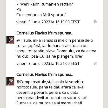
-" Werr kann Rumanien retten?"
PS
Cu mențiunea,fără sporuri"
vineri, 9 iunie 2023 la 16:19:00 EEST
Cornelius Flavius Ifrim
spunea...
@Tizule, mi-a ramas si mie din pensie de-o
coliva țapănă, iar lumanari am acasa un
snop, tot țapăn, slava Domnului, ca de astea
nu duc lipsa! Cui sa ne plangem, bre?
vineri, 9 iunie 2023 la 16:31:00 EEST
Cornelius Flavius Ifrim
spunea...
@Compensatule,stai acolo la serviciu,
norocosule, pana te dau afara ca le-ai
devenit o povară, pentru ca o data
pensionat devii automat un sarac ratat!
Succes si de munca sa ai mereu chef!