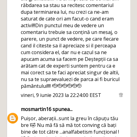
răbdarea sa stau sa recitesc comentariul
dupa terminarea lui, nu crezi ca ne-am
saturat de cate ori am facut-o cand eram
activi!!!Din punctul meu de vedere un
comentariu trebuie sa conțină un mesaj, o
parere, un punct de vedere, pe care fiecare
cand il citeste sa il apreciaze si il perceapa
cum considera el, dar nu e cazul sa ne
apucam acuma sa facem pe Deștepții ca sa
arătam cat de experti suntem pentru ca e
mai corect sa te faci apreciat singur de altii,
nu sa te supraevaluezi de parca ai fi buricul
pământului!!!! 🫡🫡🫡🫡🫡🫡
vineri, 9 iunie 2023 la 22:24:00 EEST
mosmartin16
spunea...
Puișor, aberații...sunt la greu în căpuțu tău
bre !🤣 Nu mă fă să mă tot conving că bați
bine de tot către ...analfabetism funcțional !