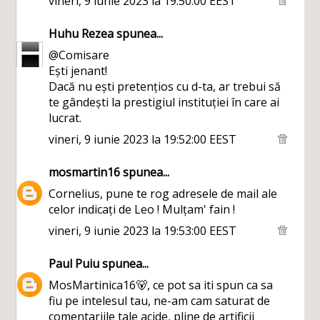
vineri, 9 iunie 2023 la 19:50:00 EEST
Huhu Rezea
spunea...
@Comisare
Ești jenant!
Dacă nu ești pretențios cu d-ta, ar trebui să
te gândești la prestigiul instituției în care ai
lucrat.
vineri, 9 iunie 2023 la 19:52:00 EEST
mosmartin16
spunea...
Cornelius, pune te rog adresele de mail ale
celor indicați de Leo ! Mulțam' fain !
vineri, 9 iunie 2023 la 19:53:00 EEST
Paul Puiu
spunea...
MosMartinica16🐻, ce pot sa iti spun ca sa
fiu pe intelesul tau, ne-am cam saturat de
comentariile tale acide, pline de artificii