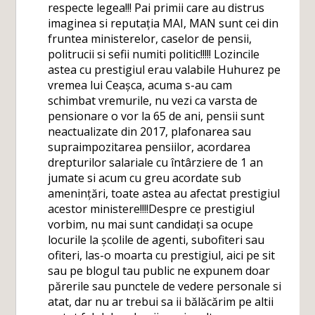
respecte legea!!! Pai primii care au distrus
imaginea si reputația MAI, MAN sunt cei din
fruntea ministerelor, caselor de pensii,
politrucii si sefii numiti politic!!!!! Lozincile
astea cu prestigiul erau valabile Huhurez pe
vremea lui Ceașca, acuma s-au cam
schimbat vremurile, nu vezi ca varsta de
pensionare o vor la 65 de ani, pensii sunt
neactualizate din 2017, plafonarea sau
supraimpozitarea pensiilor, acordarea
drepturilor salariale cu întârziere de 1 an
jumate si acum cu greu acordate sub
amenințări, toate astea au afectat prestigiul
acestor ministere!!!!Despre ce prestigiul
vorbim, nu mai sunt candidați sa ocupe
locurile la școlile de agenti, subofiteri sau
ofiteri, las-o moarta cu prestigiul, aici pe sit
sau pe blogul tau public ne expunem doar
părerile sau punctele de vedere personale si
atat, dar nu ar trebui sa ii bălăcărim pe altii