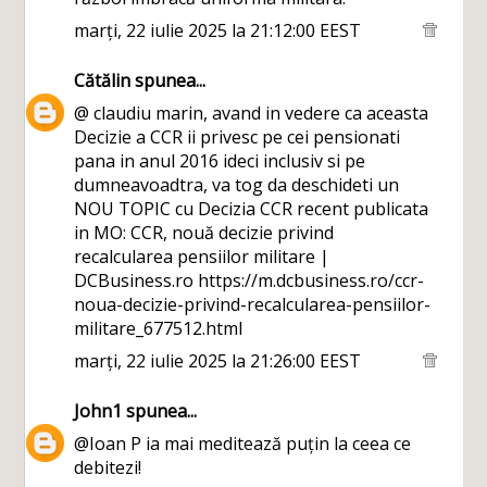
marți, 22 iulie 2025 la 21:12:00 EEST
Cătălin
spunea...
@ claudiu marin, avand in vedere ca aceasta
Decizie a CCR ii privesc pe cei pensionati
pana in anul 2016 ideci inclusiv si pe
dumneavoadtra, va tog da deschideti un
NOU TOPIC cu Decizia CCR recent publicata
in MO: CCR, nouă decizie privind
recalcularea pensiilor militare |
DCBusiness.ro https://m.dcbusiness.ro/ccr-
noua-decizie-privind-recalcularea-pensiilor-
militare_677512.html
marți, 22 iulie 2025 la 21:26:00 EEST
John1
spunea...
@Ioan P ia mai meditează puțin la ceea ce
debitezi!