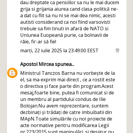
dau dreptate ca pensiilor sa nu le mai ducem
grija si grijania aiurea cand clasa politică ne-
a dat cu flit sa nu ni se mai dea nimic, acesti
autisti considerand ca noi fiind varsovisti
trebuie sa fim tinuti in afară de NATO si
Uniunea Euopeană purie, ca bolnavii de
râie, fir-ar să fie!
marți, 22 iulie 2025 la 23:49:00 EEST
Apostol Mircea
spunea...
Ministrul Tanczos Barna nu vorbește de la
el, sa ma exprim mai direct , ce a rostit este
o directiva și face parte din program.Acest
mesaj,foarte bine, putea fi comunicat si de
un membru al partidului condus de Ilie
Bolojan.Nu avem reprezentare, suntem
dezbinați și trădați de catre imbuibatii din
MApN.Toate simulările cu noi proiecte de
acte normative pentru modificarea Legii
nr.223/2015 sunt manipulări. si desigur nu