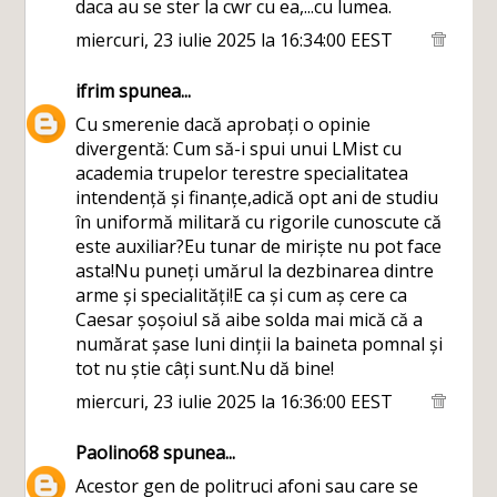
daca au se ster la cwr cu ea,...cu lumea.
miercuri, 23 iulie 2025 la 16:34:00 EEST
ifrim
spunea...
Cu smerenie dacă aprobați o opinie
divergentă: Cum să-i spui unui LMist cu
academia trupelor terestre specialitatea
intendență și finanțe,adică opt ani de studiu
în uniformă militară cu rigorile cunoscute că
este auxiliar?Eu tunar de miriște nu pot face
asta!Nu puneți umărul la dezbinarea dintre
arme și specialități!E ca și cum aș cere ca
Caesar șoșoiul să aibe solda mai mică că a
numărat șase luni dinții la baineta pomnal și
tot nu știe câți sunt.Nu dă bine!
miercuri, 23 iulie 2025 la 16:36:00 EEST
Paolino68
spunea...
Acestor gen de politruci afoni sau care se