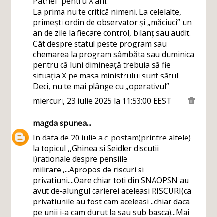
Patriei” pentru X ani.
La prima nu te critică nimeni. La celelalte,
primești ordin de observator și „măciuci” un
an de zile la fiecare control, bilanț sau audit.
Cât despre statul peste program sau
chemarea la program sâmbăta sau duminica
pentru că luni dimineață trebuia să fie
situația X pe masa ministrului sunt sătul.
Deci, nu te mai plânge cu „operativul”
miercuri, 23 iulie 2025 la 11:53:00 EEST
magda
spunea...
In data de 20 iulie a.c. postam(printre altele)
la topicul ,,Ghinea si Seidler discutii
i)rationale despre pensiile
milirare,,...Apropos de riscuri si
privatiuni....Oare chiar toti din SNAOPSN au
avut de-alungul carierei aceleasi RISCURI(ca
privatiunile au fost cam aceleasi ..chiar daca
pe unii i-a cam durut la sau sub basca)...Mai