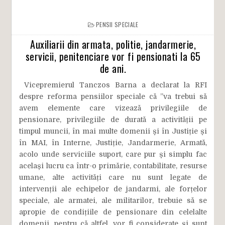
PENSII SPECIALE
Auxiliarii din armata, politie, jandarmerie,
servicii, penitenciare vor fi pensionati la 65
de ani.
Vicepremierul Tanczos Barna a declarat la RFI
despre reforma pensiilor speciale că ”va trebui să
avem elemente care vizează privilegiile de
pensionare, privilegiile de durată a activității pe
timpul muncii, în mai multe domenii și în Justiție și
în MAI, în Interne, Justiție, Jandarmerie, Armată,
acolo unde serviciile suport, care pur și simplu fac
același lucru ca într-o primărie, contabilitate, resurse
umane, alte activități care nu sunt legate de
intervenții ale echipelor de jandarmi, ale forțelor
speciale, ale armatei, ale militarilor, trebuie să se
apropie de condițiile de pensionare din celelalte
domenii, pentru că altfel, vor fi considerate și sunt