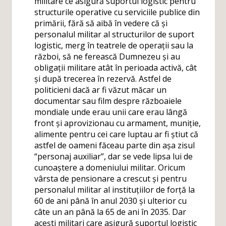
militare ce asigură suportul logistic pentru
structurile operative cu serviciile publice din
primării, fără să aibă în vedere că și
personalul militar al structurilor de suport
logistic, merg în teatrele de operații sau la
război, să ne ferească Dumnezeu și au
obligații militare atât în perioada activă, cât
și după trecerea în rezervă. Astfel de
politicieni dacă ar fi văzut măcar un
documentar sau film despre războaiele
mondiale unde erau unii care erau lângă
front și aprovizionau cu armament, muniție,
alimente pentru cei care luptau ar fi știut că
astfel de oameni făceau parte din așa zisul
“personaj auxiliar”, dar se vede lipsa lui de
cunoaștere a domeniului militar. Oricum
vârsta de pensionare a crescut și pentru
personalul militar al instituțiilor de forță la
60 de ani până în anul 2030 și ulterior cu
câte un an până la 65 de ani în 2035. Dar
acești militari care asigură suportul logistic