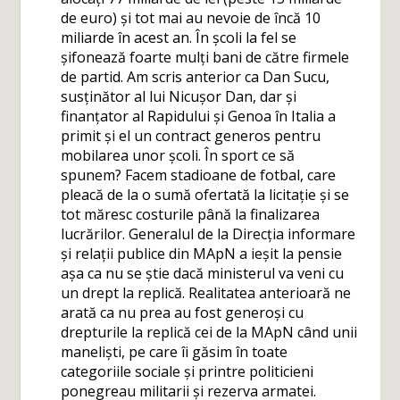
de euro) și tot mai au nevoie de încă 10
miliarde în acest an. În școli la fel se
șifonează foarte mulți bani de către firmele
de partid. Am scris anterior ca Dan Sucu,
susținător al lui Nicușor Dan, dar și
finanțator al Rapidului și Genoa în Italia a
primit și el un contract generos pentru
mobilarea unor școli. În sport ce să
spunem? Facem stadioane de fotbal, care
pleacă de la o sumă ofertată la licitație și se
tot măresc costurile până la finalizarea
lucrărilor. Generalul de la Direcția informare
și relații publice din MApN a ieșit la pensie
așa ca nu se știe dacă ministerul va veni cu
un drept la replică. Realitatea anterioară ne
arată ca nu prea au fost generoși cu
drepturile la replică cei de la MApN când unii
maneliști, pe care îi găsim în toate
categoriile sociale și printre politicieni
ponegreau militarii și rezerva armatei.