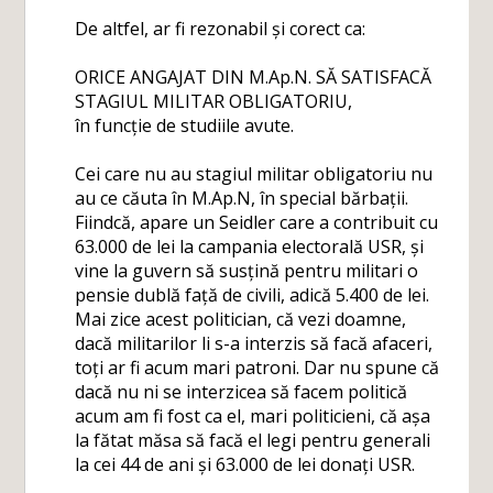
De altfel, ar fi rezonabil și corect ca:
ORICE ANGAJAT DIN M.Ap.N. SĂ SATISFACĂ
STAGIUL MILITAR OBLIGATORIU,
în funcție de studiile avute.
Cei care nu au stagiul militar obligatoriu nu
au ce căuta în M.Ap.N, în special bărbații.
Fiindcă, apare un Seidler care a contribuit cu
63.000 de lei la campania electorală USR, și
vine la guvern să susțină pentru militari o
pensie dublă față de civili, adică 5.400 de lei.
Mai zice acest politician, că vezi doamne,
dacă militarilor li s-a interzis să facă afaceri,
toți ar fi acum mari patroni. Dar nu spune că
dacă nu ni se interzicea să facem politică
acum am fi fost ca el, mari politicieni, că așa
la fătat măsa să facă el legi pentru generali
la cei 44 de ani și 63.000 de lei donați USR.