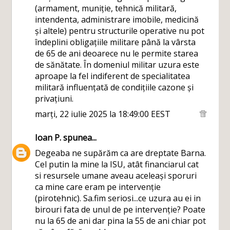
(armament, muniție, tehnică militară,
intendenta, administrare imobile, medicină
și altele) pentru structurile operative nu pot
îndeplini obligațiile militare până la vârsta
de 65 de ani deoarece nu le permite starea
de sănătate. În domeniul militar uzura este
aproape la fel indiferent de specialitatea
militară influențată de condițiile cazone și
privațiuni.
marți, 22 iulie 2025 la 18:49:00 EEST
Ioan P.
spunea...
Degeaba ne supărăm ca are dreptate Barna.
Cel putin la mine la ISU, atât financiarul cat
si resursele umane aveau aceleași sporuri
ca mine care eram pe intervenție
(pirotehnic). Sa.fim seriosi...ce uzura au ei in
birouri fata de unul de pe intervenție? Poate
nu la 65 de ani dar pina la 55 de ani chiar pot