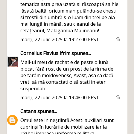
tematica asta prea uzată si răscoaptă sa hie
lăsată baltă, oricum manipulându-se chestii
si trestii din umbră s-o luăm din trei pe aia
mai lungă in mână, sau cleanul de la
cetățeanul, Malagamba Mălineanu!
marți, 22 iulie 2025 la 19:27:00 EEST
Cornelius Flavius Ifrim
spunea...
Mail-ul meu de rachat e de peste o lună
blocat fără rost de un prost de la firma de
pe tărâm moldovenesc, Avast, asa ca dacă
vreti să mă contactati o să stati in eter
suspendati...
marți, 22 iulie 2025 la 19:48:00 EEST
Catana
spunea...
Omul este in neștiință.Acesti auxiliari sunt
cuprinși în lucrările de mobilizare iar la
război îmbracă uniforma militara.