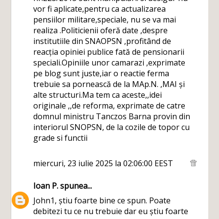
vor fi aplicate,pentru ca actualizarea
pensiilor militare,speciale, nu se va mai
realiza .Politicienii oferă date ,despre
institutiile din SNAOPSN ,profitând de
reacția opiniei publice fată de pensionarii
speciali.Opiniile unor camarazi ,exprimate
pe blog sunt juste,iar o reactie ferma
trebuie sa pornească de la MAp.N. ,MAI și
alte structuri.Ma tem ca aceste,,idei
originale ,,de reforma, exprimate de catre
domnul ministru Tanczos Barna provin din
interiorul SNOPSN, de la cozile de topor cu
grade si functii
miercuri, 23 iulie 2025 la 02:06:00 EEST
Ioan P.
spunea...
John1, știu foarte bine ce spun. Poate
debitezi tu ce nu trebuie dar eu știu foarte