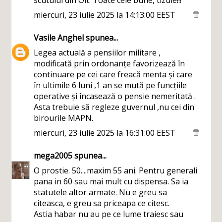
scutului din Olt. Toate cele bune, tizule!!!
miercuri, 23 iulie 2025 la 14:13:00 EEST
Vasile Anghel
spunea...
Legea actuală a pensiilor militare ,
modificată prin ordonanțe favorizează în
continuare pe cei care freacă menta și care
în ultimile 6 luni ,1 an se mută pe funcțiile
operative și încasează o pensie nemeritată .
Asta trebuie să regleze guvernul ,nu cei din
birourile MAPN.
miercuri, 23 iulie 2025 la 16:31:00 EEST
mega2005
spunea...
O prostie. 50....maxim 55 ani. Pentru generali
pana in 60 sau mai mult cu dispensa. Sa ia
statutele altor armate. Nu e greu sa
citeasca, e greu sa priceapa ce citesc.
Astia habar nu au pe ce lume traiesc sau