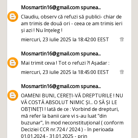
Mosmartin16@gmail.com
spunea...
Claudiu, observ că refuzi să publici- chiar de
am trimis de două ori - ceea ce am trimis ieri
și azi ! Nu înțeleg !
miercuri, 23 iulie 2025 la 18:42:00 EEST
Mosmartin16@gmail.com
spunea...
Mai trimit ceva ! Tot o refuzi ?! Așadar :
miercuri, 23 iulie 2025 la 18:45:00 EEST
Mosmartin16@gmail.com
spunea...
OAMENI BUNI, CEREȚI-VĂ DREPTURILE ! NU
VĂ COSTĂ ABSOLUT NIMIC ȘI... O SĂ ȘI LE
OBȚINEȚI ! Iată de ce : Vorbind de drepturi,
mă refer la banii care vi s-au luat "din
buzunar", în mod neconstituțional ( conform
Deciziei CCR nr.724 / 2024 ) - în perioada
01.01.2024 - 31.01.2025 - prin