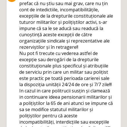
prefac că nu știu sau mai grav, care nu țin
cont de intedictiile, incompatibilitățile,
excepțiile de la drepturile constituționale ale
tuturor militarilor și polițiștilor activi, s-ar
impune că sa le se aducă sau readucă la
cunoștință aceste excepții de către
organizațiile sindicale și reprezentative ale
rezerviștilor și în retragere!!
Nu pot fi trecute cu vederea astfel de
excepție sau derogări de la drepturile
constituționale plus specificul și atribuțiile
de serviciu prin care un militar sau polițist
este practic pe toată perioada carierei sale
la dispoziția unității 24/24 de ore și 7/7 zile!!!
In cazul in care politrucii susțin și clamează
in continuare ideea pensionarii militarilor și
a polițiștilor la 65 de ani atunci se impune că
sa se modifice statutul militarilor și
polițiștilor pentru că aceste
incompatibilități, interdicțiile sau excepțiile