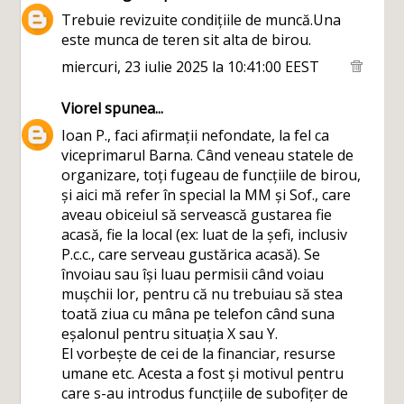
Trebuie revizuite condițiile de muncă.Una
este munca de teren sit alta de birou.
miercuri, 23 iulie 2025 la 10:41:00 EEST
Viorel
spunea...
Ioan P., faci afirmații nefondate, la fel ca
viceprimarul Barna. Când veneau statele de
organizare, toți fugeau de funcțiile de birou,
și aici mă refer în special la MM și Sof., care
aveau obiceiul să servească gustarea fie
acasă, fie la local (ex: luat de la șefi, inclusiv
P.c.c., care serveau gustărica acasă). Se
învoiau sau își luau permisii când voiau
mușchii lor, pentru că nu trebuiau să stea
toată ziua cu mâna pe telefon când suna
eșalonul pentru situația X sau Y.
El vorbește de cei de la financiar, resurse
umane etc. Acesta a fost și motivul pentru
care s-au introdus funcțiile de subofițer de