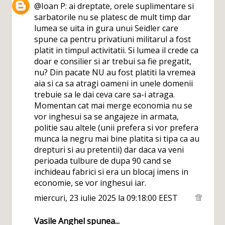
@Ioan P: ai dreptate, orele suplimentare si
sarbatorile nu se platesc de mult timp dar
lumea se uita in gura unui Seidler care
spune ca pentru privatiuni militarul a fost
platit in timpul activitatii. Si lumea il crede ca
doar e consilier si ar trebui sa fie pregatit,
nu? Din pacate NU au fost platiti la vremea
aia si ca sa atragi oameni in unele domenii
trebuie sa le dai ceva care sa-i atraga.
Momentan cat mai merge economia nu se
vor inghesui sa se angajeze in armata,
politie sau altele (unii prefera si vor prefera
munca la negru mai bine platita si tipa ca au
drepturi si au pretentii) dar daca va veni
perioada tulbure de dupa 90 cand se
inchideau fabrici si era un blocaj imens in
economie, se vor inghesui iar.
miercuri, 23 iulie 2025 la 09:18:00 EEST
Vasile Anghel
spunea...