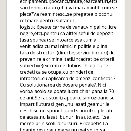
echipamentul(bocanci,tinute,cearceafuri,etc)
sau tehnica (auto,etc)..va mai amintiti cum se
pleca?Va reamintesc...se pregatea ploconul
cel mare pentru sultanul
logisticii(peste,carne de vanat,vin,palinci,icre
negre,etc)..pentru ca altfel seful de depozit
(asa spunea) se intoarce asa cum a
venit..adica cu mai nimic.In politie e plina
tara de structuri (directie,servicii,birouri) de
prevenire a criminalitatii.Incadrat pe criterii
subiective(extrem de dubios chiar)...cu ce
credeti ca se ocupa..cu prinderi de
infractori..cu aplicarea de amenzi,confiscari?
Cu solutionarea de dosare penale?..Nici
vorba..acolo se poate lucra chiar pana la 70
de ani..Se fac studii,rapoarte,sinfozioane,se
impart fluturasi gen ,,nu lasati geamurile
deschise,nu spuneti cand si incotro plecati
de acasa,nu lasati bunuri in auto,etc..'',se
merge prin scoli la cursuri...Pricepeti?..La
finante,resurse umane,nu mai spun..sa