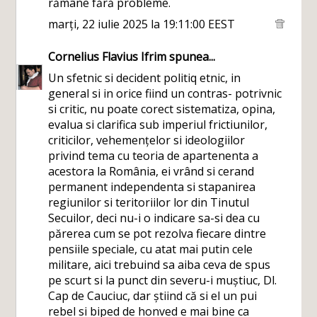
rămâne fără probleme.
marți, 22 iulie 2025 la 19:11:00 EEST
Cornelius Flavius Ifrim
spunea...
Un sfetnic si decident politiq etnic, in
general si in orice fiind un contras- potrivnic
si critic, nu poate corect sistematiza, opina,
evalua si clarifica sub imperiul frictiunilor,
criticilor, vehemențelor si ideologiilor
privind tema cu teoria de apartenenta a
acestora la România, ei vrând si cerand
permanent independenta si stapanirea
regiunilor si teritoriilor lor din Tinutul
Secuilor, deci nu-i o indicare sa-si dea cu
părerea cum se pot rezolva fiecare dintre
pensiile speciale, cu atat mai putin cele
militare, aici trebuind sa aiba ceva de spus
pe scurt si la punct din severu-i muștiuc, Dl.
Cap de Cauciuc, dar știind că si el un pui
rebel si biped de honved e mai bine ca