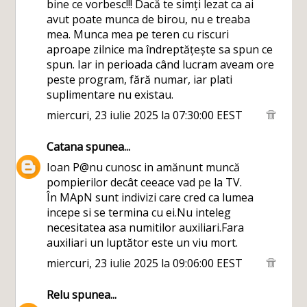
bine ce vorbesc!!! Dacă te simți lezat ca ai
avut poate munca de birou, nu e treaba
mea. Munca mea pe teren cu riscuri
aproape zilnice ma îndreptățește sa spun ce
spun. Iar in perioada când lucram aveam ore
peste program, fără numar, iar plati
suplimentare nu existau.
miercuri, 23 iulie 2025 la 07:30:00 EEST
Catana
spunea...
Ioan P@nu cunosc in amănunt muncă
pompierilor decât ceeace vad pe la TV.
În MApN sunt indivizi care cred ca lumea
incepe si se termina cu ei.Nu inteleg
necesitatea asa numitilor auxiliari.Fara
auxiliari un luptător este un viu mort.
miercuri, 23 iulie 2025 la 09:06:00 EEST
Relu
spunea...