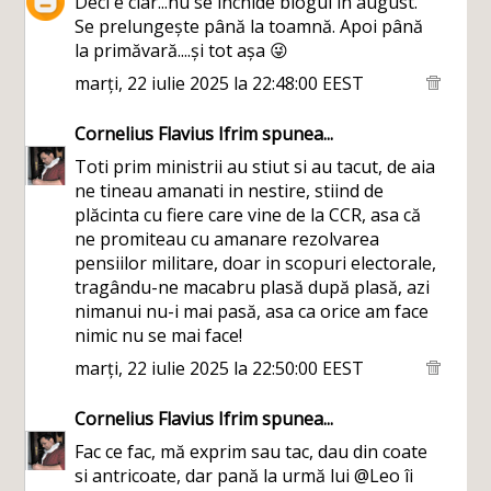
Deci e clar...nu se închide blogul în august.
Se prelungește până la toamnă. Apoi până
la primăvară....și tot așa 😜
marți, 22 iulie 2025 la 22:48:00 EEST
Cornelius Flavius Ifrim
spunea...
Toti prim ministrii au stiut si au tacut, de aia
ne tineau amanati in nestire, stiind de
plăcinta cu fiere care vine de la CCR, asa că
ne promiteau cu amanare rezolvarea
pensiilor militare, doar in scopuri electorale,
tragându-ne macabru plasă după plasă, azi
nimanui nu-i mai pasă, asa ca orice am face
nimic nu se mai face!
marți, 22 iulie 2025 la 22:50:00 EEST
Cornelius Flavius Ifrim
spunea...
Fac ce fac, mă exprim sau tac, dau din coate
si antricoate, dar pană la urmă lui @Leo îi