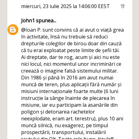
miercuri, 23 iulie 2025 la 14:06:00 EEST
John1
spunea...
@Ioan P. sunt convins că ai avut o viață grea
în activitate, însă nu trebuie să reduci
drepturile colegilor de birou doar din cauză
că tu erai exploatat peste limite de șefii tăi.
Ai dreptate, dar te rog, acum și aici nu este
nici locul, nici momentul unor incriminări ce
creează o imagine falsă sistemului militar.
Din 1986 și până în 2016 am avut numai
muncă de teren, plus aplicații fără număr și
misiuni internaționale foarte multe (6 luni
instrucție la sânge înainte de plecarea în
misiune, iar eu participam la asanările din
poligon și detonarea rachetelor
neexplodate, eram art. terestru), plus 10 ani
muncă silnică, nu exagerez, pe timpul
prospectării, transportului, instalării