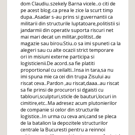
dom Claudiu..szekely Barna vicele...o citi de
pe acest blog..ca prea le zice la scurt timp
dupa...Asadar s-au prins si guvernantii ca
militarii din structurile luptatoare,politistii si
jandarmii din operativ suporta riscuri net
mai mari decat un militar,politist...de
magazie sau birou.Stiu..o sa imi spuneti ca la
alegeri sau cu alte ocazii strict temporare
ori in misiuni externe participa si
logisticienii.De acord..sa fie platiti
proportional cu ceilalti...Insa in tara,sa nu
imi spuna mie ca cei din trupa Zisului au
riscat ceva...Pardon ,au riscat,daaa...au riscat
sa fie prinsi de procurori si dgaisti cu
tablouri,sculpturi,sticle de bauturi,locuri in
cimitire,etc...Ma adresez acum plutonierilor
de companie si celor din structurile
logistice...In urma cu ceva ani,cand se pleca
de la batalion la depozitele structurilor
centrale la Bucuresti pentru a reinnoi