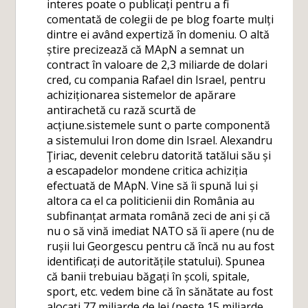
interes poate o publicați pentru a fi
comentată de colegii de pe blog foarte mulți
dintre ei având expertiză în domeniu. O altă
știre precizează că MApN a semnat un
contract în valoare de 2,3 miliarde de dolari
cred, cu compania Rafael din Israel, pentru
achiziționarea sistemelor de apărare
antirachetă cu rază scurtă de
acțiune.sistemele sunt o parte componentă
a sistemului Iron dome din Israel. Alexandru
Ţiriac, devenit celebru datorită tatălui său și
a escapadelor mondene critica achiziția
efectuată de MApN. Vine să îi spună lui și
altora ca el ca politicienii din România au
subfinanțat armata română zeci de ani și că
nu o să vină imediat NATO să îi apere (nu de
rușii lui Georgescu pentru că încă nu au fost
identificați de autoritățile statului). Spunea
că banii trebuiau băgați în școli, spitale,
sport, etc. vedem bine că în sănătate au fost
alocați 77 miliarde de lei (peste 15 miliarde