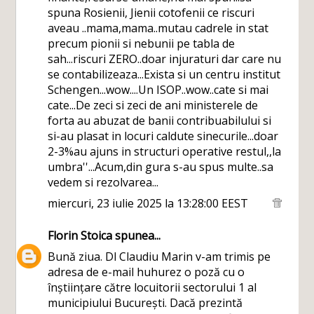
spuna Rosienii, Jienii cotofenii ce riscuri
aveau ..mama,mama..mutau cadrele in stat
precum pionii si nebunii pe tabla de
sah...riscuri ZERO..doar injuraturi dar care nu
se contabilizeaza...Exista si un centru institut
Schengen...wow....Un ISOP..wow..cate si mai
cate...De zeci si zeci de ani ministerele de
forta au abuzat de banii contribuabilului si
si-au plasat in locuri caldute sinecurile...doar
2-3%au ajuns in structuri operative restul,,la
umbra''...Acum,din gura s-au spus multe..sa
vedem si rezolvarea...
miercuri, 23 iulie 2025 la 13:28:00 EEST
Florin Stoica
spunea...
Bună ziua. Dl Claudiu Marin v-am trimis pe
adresa de e-mail huhurez o poză cu o
înștiințare către locuitorii sectorului 1 al
municipiului București. Dacă prezintă