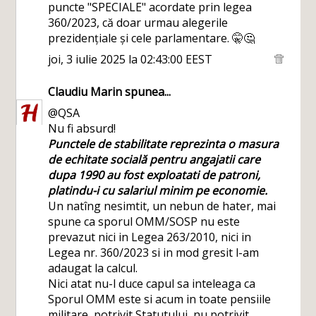
puncte "SPECIALE" acordate prin legea
360/2023, că doar urmau alegerile
prezidențiale și cele parlamentare. 🤫🤔
joi, 3 iulie 2025 la 02:43:00 EEST
Claudiu Marin
spunea...
@QSA
Nu fi absurd!
Punctele de stabilitate reprezinta o masura
de echitate socială pentru angajatii care
dupa 1990 au fost exploatati de patroni,
platindu-i cu salariul minim pe economie.
Un natîng nesimtit, un nebun de hater, mai
spune ca sporul OMM/SOSP nu este
prevazut nici in Legea 263/2010, nici in
Legea nr. 360/2023 si in mod gresit l-am
adaugat la calcul.
Nici atat nu-l duce capul sa inteleaga ca
Sporul OMM este si acum in toate pensiile
militare ,potrivit Statutului, nu potrivit