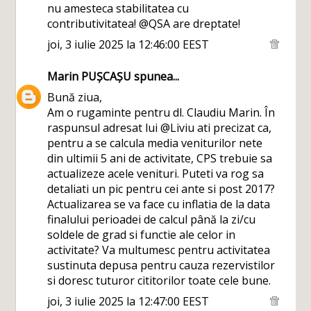
nu amesteca stabilitatea cu
contributivitatea! @QSA are dreptate!
joi, 3 iulie 2025 la 12:46:00 EEST
Marin PUȘCAȘU
spunea...
Bună ziua,
Am o rugaminte pentru dl. Claudiu Marin. În
raspunsul adresat lui @Liviu ati precizat ca,
pentru a se calcula media veniturilor nete
din ultimii 5 ani de activitate, CPS trebuie sa
actualizeze acele venituri. Puteti va rog sa
detaliati un pic pentru cei ante si post 2017?
Actualizarea se va face cu inflatia de la data
finalului perioadei de calcul până la zi/cu
soldele de grad si functie ale celor in
activitate? Va multumesc pentru activitatea
sustinuta depusa pentru cauza rezervistilor
si doresc tuturor cititorilor toate cele bune.
joi, 3 iulie 2025 la 12:47:00 EEST