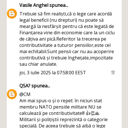
Vasile Anghel
spunea...
Trebuie să fim realiști,că o lege care acordă
legal beneficii (nu drepturi) nu poate să
meargă la nesfârșit pentru că este legată de
Finanțarea vine din economie care la un ciclu
de câțiva ani pică.Referitor la trecerea pe
contributivitate a tuturor pensiilor,este cel
mai echitabil.Sunt pensii car nu au acoperire
contributivă și trebuie înghețate,impozitate
sau chiar anulate.
joi, 3 iulie 2025 la 07:58:00 EEST
QSA?
spunea...
@CM
Am mai spus-o și o repet: în niciun stat
membru NATO pensiile militare NU se
calculează pe contributivitate!!! 👍👏🙏
Militarii și polițiștii reprezintă o categorie
specială. De aceea trebuie să aibă o lege