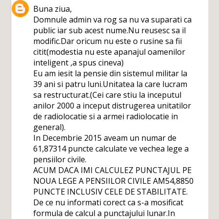
Buna ziua,
Domnule admin va rog sa nu va suparati ca
public iar sub acest nume.Nu reusesc sa il
modific.Dar oricum nu este o rusine sa fii
citit(modestia nu este apanajul oamenilor
inteligent ,a spus cineva)
Eu am iesit la pensie din sistemul militar la
39 ani si patru luni.Unitatea la care lucram
sa restructurat.(Cei care stiu la inceputul
anilor 2000 a inceput distrugerea unitatilor
de radiolocatie si a armei radiolocatie in
general).
In Decembrie 2015 aveam un numar de
61,87314 puncte calculate ve vechea lege a
pensiilor civile.
ACUM DACA IMI CALCULEZ PUNCTAJUL PE
NOUA LEGE A PENSIILOR CIVILE AM54,8850
PUNCTE INCLUSIV CELE DE STABILITATE.
De ce nu informati corect ca s-a mosificat
formula de calcul a punctajului lunar.In