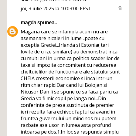
joi, 3 iulie 2025 la 10:03:00 EEST
magda
spunea...
Magaria care se intampla acum nu are
asemanare nicaieri in lume ..poate cu
exceptia Greciei...Irlanda si Estonia( tari
lovite de crize similare) au demonstrat inca
cu multi ani in urma ca politica scaderilor de
taxe si impozite concomitent cu reducerea
cheltuielilor de functionare ale statului sunt
CHEIA cresterii economice si inca intr-un
ritm chiar rapid.Dar cand lui Bolojan si
Nicusor Dan li se spune ce sa faca..pariu ca
Grecia va fi mic copil pe langa noi...Din
conferinta de presa sustinuta de premier
ieri rezulta fara echivoc faptul ca avand in
fruntea guvernului un mincinos nu putem
razbate asa usor in lumea asta profund
intoarsa pe dos.1.In loc sa raspunda simplu