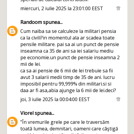
miercuri, 2 iulie 2025 la 23:01:00 EEST
Randoom
spunea...
Cum naiba sa se calculeze la militari pensia
ca la civili?in momentul ala ar scadea toate
pensile militare. pai sa ai un punct de pensie
inseamna ca 35 de ani sa iei salariu mediu
pe economie.un punct de pensie inseamna 2
mii de lei.
ca sa ai pensie de 6 mii de lei trebuie sa fii
avut 3 salarii medii timp de 35 de ani. lucru
imposibil pentru 99,999% din militari.si si
daa ar fi asa,abia ajunge la 6 mii de lei.deci?
joi, 3 iulie 2025 la 00:04:00 EEST
Viorel
spunea...
”În vremurile grele pe care le traversăm
toată lumea, demnitari, oameni care câştigă