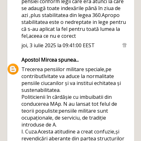
pensiei conform legii care era atunci la care
se adaugă toate indexările până în ziua de
azi ,plus stabilitatea din legea 360.Apropo
stabilitatea este o nedreptate in lege pentru
că s-au aplicat la fel pentru toată lumea la
fel,aceea ce nu e corect
joi, 3 iulie 2025 la 09:41:00 EEST
Apostol Mircea
spunea...
Trecerea pensiilor militare speciale,pe
contributîvitate va aduce la normalitate
pensiile ciucanilor și va institui echitatea și
sustenabilitatea.
Politicienii în cârdășie cu imbuibatii din
conducerea MAp. N au lansat tot felul de
teorii populiste:pensiile militare sunt
ocupaționale, de serviciu, de tradiție
introduse de A.
I. Cuza.Acesta atitudine a creat confuzie,și
revendicări aberante din partea structurilor