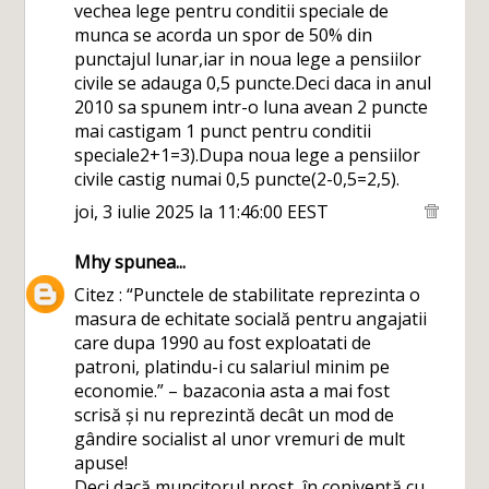
vechea lege pentru conditii speciale de
munca se acorda un spor de 50% din
punctajul lunar,iar in noua lege a pensiilor
civile se adauga 0,5 puncte.Deci daca in anul
2010 sa spunem intr-o luna avean 2 puncte
mai castigam 1 punct pentru conditii
speciale2+1=3).Dupa noua lege a pensiilor
civile castig numai 0,5 puncte(2-0,5=2,5).
joi, 3 iulie 2025 la 11:46:00 EEST
Mhy
spunea...
Citez : “Punctele de stabilitate reprezinta o
masura de echitate socială pentru angajatii
care dupa 1990 au fost exploatati de
patroni, platindu-i cu salariul minim pe
economie.” – bazaconia asta a mai fost
scrisă și nu reprezintă decât un mod de
gândire socialist al unor vremuri de mult
apuse!
Deci dacă muncitorul prost, în conivență cu