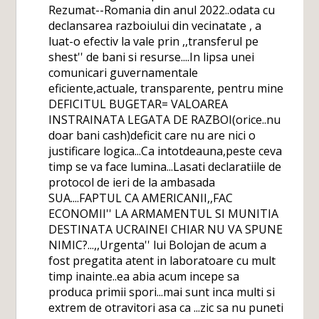
Rezumat--Romania din anul 2022..odata cu
declansarea razboiului din vecinatate , a
luat-o efectiv la vale prin ,,transferul pe
shest'' de bani si resurse....In lipsa unei
comunicari guvernamentale
eficiente,actuale, transparente, pentru mine
DEFICITUL BUGETAR= VALOAREA
INSTRAINATA LEGATA DE RAZBOI(orice..nu
doar bani cash)deficit care nu are nici o
justificare logica...Ca intotdeauna,peste ceva
timp se va face lumina...Lasati declaratiile de
protocol de ieri de la ambasada
SUA....FAPTUL CA AMERICANII,,FAC
ECONOMII'' LA ARMAMENTUL SI MUNITIA
DESTINATA UCRAINEI CHIAR NU VA SPUNE
NIMIC?...,,Urgenta'' lui Bolojan de acum a
fost pregatita atent in laboratoare cu mult
timp inainte..ea abia acum incepe sa
produca primii spori...mai sunt inca multi si
extrem de otravitori asa ca ...zic sa nu puneti