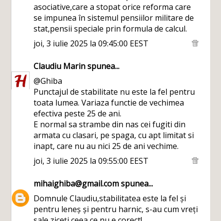
asociative,care a stopat orice reforma care
se impunea în sistemul pensiilor militare de
stat,pensii speciale prin formula de calcul.
joi, 3 iulie 2025 la 09:45:00 EEST
Claudiu Marin
spunea...
@Ghiba
Punctajul de stabilitate nu este la fel pentru
toata lumea. Variaza functie de vechimea
efectiva peste 25 de ani.
E normal sa strambe din nas cei fugiti din
armata cu clasari, pe spaga, cu apt limitat si
inapt, care nu au nici 25 de ani vechime.
joi, 3 iulie 2025 la 09:55:00 EEST
mihaighiba@gmail.com
spunea...
Domnule Claudiu,stabilitatea este la fel și
pentru leneș și pentru harnic, s-au cum vreți
sale ziceți,ceea ce nu e corect!