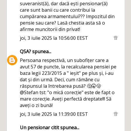
suveranist(ă), dar dacă ești pensionar(ă)
care sunt banii cu care contribui la
cumpărarea armamentului??? Impozitul din
pensie sau care? Lasă chestia asta să o
afirme muncitorii din privat!
joi, 3 iulie 2025 la 10:56:00 EEST
QSA?
spunea...
Persoana respectivă, un subofițer care a
avut 57 de puncte, la recalcularea pensiei pe
baza legii 223/2015 a " ieșit" pe plus și, i-au
dat și din urmă. Deci, cum rămâne cu
răspunsul la întrebarea pusă? 🤔🤫🫢
@Stefan tst: "o mică corecție" este de fapt o
mare corecție. Aveți perfectă dreptate!!! Să
aveți o zi bună!
joi, 3 iulie 2025 la 11:39:00 EEST
Un pensionar citit
spunea...