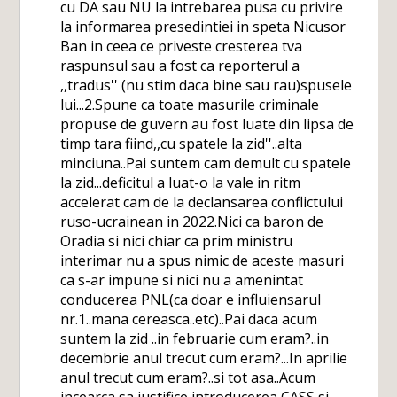
cu DA sau NU la intrebarea pusa cu privire
la informarea presedintiei in speta Nicusor
Ban in ceea ce priveste cresterea tva
raspunsul sau a fost ca reporterul a
,,tradus'' (nu stim daca bine sau rau)spusele
lui...2.Spune ca toate masurile criminale
propuse de guvern au fost luate din lipsa de
timp tara fiind,,cu spatele la zid''..alta
minciuna..Pai suntem cam demult cu spatele
la zid...deficitul a luat-o la vale in ritm
accelerat cam de la declansarea conflictului
ruso-ucrainean in 2022.Nici ca baron de
Oradia si nici chiar ca prim ministru
interimar nu a spus nimic de aceste masuri
ca s-ar impune si nici nu a amenintat
conducerea PNL(ca doar e influiensarul
nr.1..mana cereasca..etc)..Pai daca acum
suntem la zid ..in februarie cum eram?..in
decembrie anul trecut cum eram?...In aprilie
anul trecut cum eram?..si tot asa..Acum