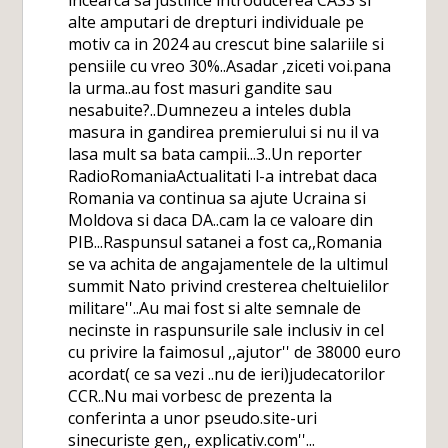
incearca sa justifice introducerea CASS si
alte amputari de drepturi individuale pe
motiv ca in 2024 au crescut bine salariile si
pensiile cu vreo 30%..Asadar ,ziceti voi.pana
la urma..au fost masuri gandite sau
nesabuite?..Dumnezeu a inteles dubla
masura in gandirea premierului si nu il va
lasa mult sa bata campii...3..Un reporter
RadioRomaniaActualitati l-a intrebat daca
Romania va continua sa ajute Ucraina si
Moldova si daca DA..cam la ce valoare din
PIB...Raspunsul satanei a fost ca,,Romania
se va achita de angajamentele de la ultimul
summit Nato privind cresterea cheltuielilor
militare''..Au mai fost si alte semnale de
necinste in raspunsurile sale inclusiv in cel
cu privire la faimosul ,,ajutor'' de 38000 euro
acordat( ce sa vezi ..nu de ieri)judecatorilor
CCR..Nu mai vorbesc de prezenta la
conferinta a unor pseudo.site-uri
sinecuriste gen,, explicativ.com''...