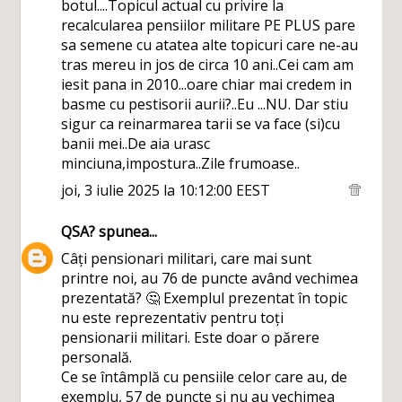
botul....Topicul actual cu privire la
recalcularea pensiilor militare PE PLUS pare
sa semene cu atatea alte topicuri care ne-au
tras mereu in jos de circa 10 ani..Cei cam am
iesit pana in 2010...oare chiar mai credem in
basme cu pestisorii aurii?..Eu ...NU. Dar stiu
sigur ca reinarmarea tarii se va face (si)cu
banii mei..De aia urasc
minciuna,impostura..Zile frumoase..
joi, 3 iulie 2025 la 10:12:00 EEST
QSA?
spunea...
Câți pensionari militari, care mai sunt
printre noi, au 76 de puncte având vechimea
prezentată? 🤔 Exemplul prezentat în topic
nu este reprezentativ pentru toți
pensionarii militari. Este doar o părere
personală.
Ce se întâmplă cu pensiile celor care au, de
exemplu, 57 de puncte și nu au vechimea