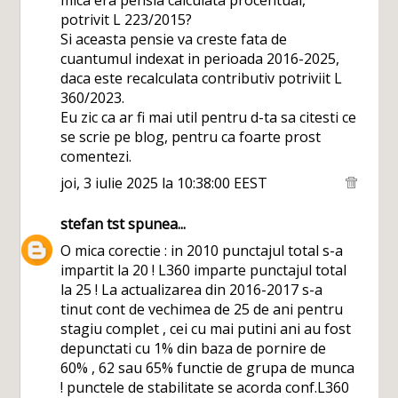
mica era pensia calculata procentual,
potrivit L 223/2015?
Si aceasta pensie va creste fata de
cuantumul indexat in perioada 2016-2025,
daca este recalculata contributiv potriviit L
360/2023.
Eu zic ca ar fi mai util pentru d-ta sa citesti ce
se scrie pe blog, pentru ca foarte prost
comentezi.
joi, 3 iulie 2025 la 10:38:00 EEST
stefan tst
spunea...
O mica corectie : in 2010 punctajul total s-a
impartit la 20 ! L360 imparte punctajul total
la 25 ! La actualizarea din 2016-2017 s-a
tinut cont de vechimea de 25 de ani pentru
stagiu complet , cei cu mai putini ani au fost
depunctati cu 1% din baza de pornire de
60% , 62 sau 65% functie de grupa de munca
! punctele de stabilitate se acorda conf.L360