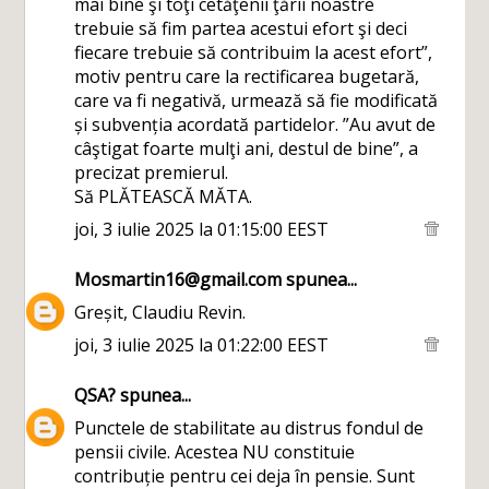
mai bine şi toţi cetăţenii ţării noastre
trebuie să fim partea acestui efort şi deci
fiecare trebuie să contribuim la acest efort”,
motiv pentru care la rectificarea bugetară,
care va fi negativă, urmează să fie modificată
și subvenția acordată partidelor. ”Au avut de
câştigat foarte mulţi ani, destul de bine”, a
precizat premierul.
Să PLĂTEASCĂ MĂTA.
joi, 3 iulie 2025 la 01:15:00 EEST
Mosmartin16@gmail.com
spunea...
Greșit, Claudiu Revin.
joi, 3 iulie 2025 la 01:22:00 EEST
QSA?
spunea...
Punctele de stabilitate au distrus fondul de
pensii civile. Acestea NU constituie
contribuție pentru cei deja în pensie. Sunt