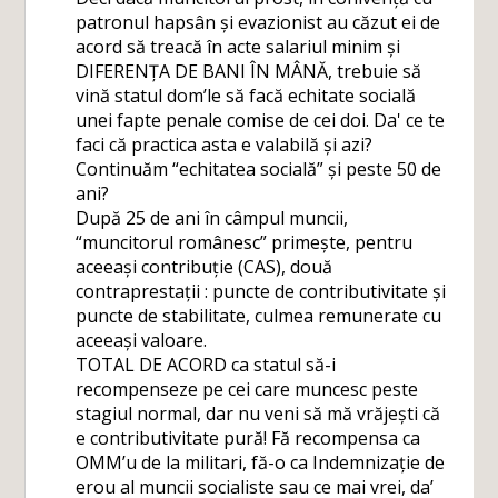
patronul hapsân și evazionist au căzut ei de
acord să treacă în acte salariul minim și
DIFERENȚA DE BANI ÎN MÂNĂ, trebuie să
vină statul dom’le să facă echitate socială
unei fapte penale comise de cei doi. Da' ce te
faci că practica asta e valabilă și azi?
Continuăm “echitatea socială” și peste 50 de
ani?
După 25 de ani în câmpul muncii,
“muncitorul românesc” primește, pentru
aceeași contribuție (CAS), două
contraprestații : puncte de contributivitate și
puncte de stabilitate, culmea remunerate cu
aceeași valoare.
TOTAL DE ACORD ca statul să-i
recompenseze pe cei care muncesc peste
stagiul normal, dar nu veni să mă vrăjești că
e contributivitate pură! Fă recompensa ca
OMM’u de la militari, fă-o ca Indemnizație de
erou al muncii socialiste sau ce mai vrei, da’