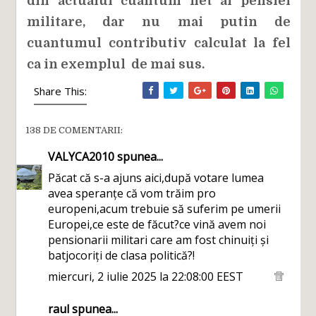
din actualul cuantum net al pensiei
militare, dar nu mai putin de
cuantumul contributiv calculat la fel
ca in exemplul de mai sus.
Share This:
138 DE COMENTARII:
VALYCA2010
spunea...
Păcat că s-a ajuns aici,după votare lumea
avea speranțe că vom trăim pro
europeni,acum trebuie să suferim pe umerii
Europei,ce este de făcut?ce vină avem noi
pensionarii militari care am fost chinuiți și
batjocoriți de clasa politică?!
miercuri, 2 iulie 2025 la 22:08:00 EEST
raul
spunea...