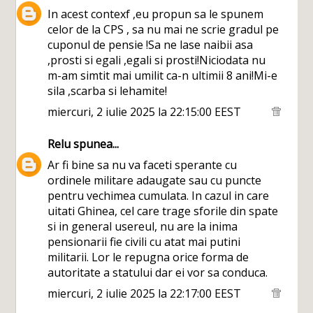
In acest contexf ,eu propun sa le spunem
celor de la CPS , sa nu mai ne scrie gradul pe
cuponul de pensie !Sa ne lase naibii asa
,prosti si egali ,egali si prosti!Niciodata nu
m-am simtit mai umilit ca-n ultimii 8 ani!Mi-e
sila ,scarba si lehamite!
miercuri, 2 iulie 2025 la 22:15:00 EEST
Relu
spunea...
Ar fi bine sa nu va faceti sperante cu
ordinele militare adaugate sau cu puncte
pentru vechimea cumulata. In cazul in care
uitati Ghinea, cel care trage sforile din spate
si in general usereul, nu are la inima
pensionarii fie civili cu atat mai putini
militarii. Lor le repugna orice forma de
autoritate a statului dar ei vor sa conduca.
miercuri, 2 iulie 2025 la 22:17:00 EEST