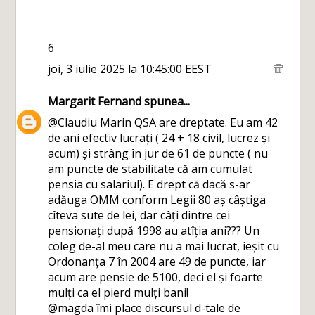
6
joi, 3 iulie 2025 la 10:45:00 EEST
Margarit Fernand
spunea...
@Claudiu Marin QSA are dreptate. Eu am 42
de ani efectiv lucrați ( 24 + 18 civil, lucrez și
acum) și strâng în jur de 61 de puncte ( nu
am puncte de stabilitate că am cumulat
pensia cu salariul). E drept că dacă s-ar
adăuga OMM conform Legii 80 aș câștiga
cîteva sute de lei, dar câți dintre cei
pensionați după 1998 au atîția ani??? Un
coleg de-al meu care nu a mai lucrat, ieșit cu
Ordonanța 7 în 2004 are 49 de puncte, iar
acum are pensie de 5100, deci el și foarte
mulți ca el pierd mulți bani!
@magda îmi place discursul d-tale de