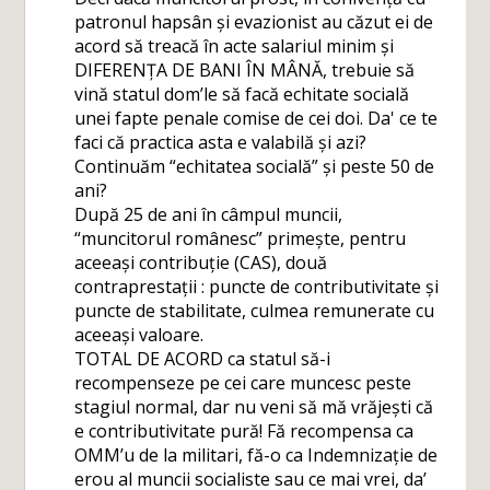
patronul hapsân și evazionist au căzut ei de
acord să treacă în acte salariul minim și
DIFERENȚA DE BANI ÎN MÂNĂ, trebuie să
vină statul dom’le să facă echitate socială
unei fapte penale comise de cei doi. Da' ce te
faci că practica asta e valabilă și azi?
Continuăm “echitatea socială” și peste 50 de
ani?
După 25 de ani în câmpul muncii,
“muncitorul românesc” primește, pentru
aceeași contribuție (CAS), două
contraprestații : puncte de contributivitate și
puncte de stabilitate, culmea remunerate cu
aceeași valoare.
TOTAL DE ACORD ca statul să-i
recompenseze pe cei care muncesc peste
stagiul normal, dar nu veni să mă vrăjești că
e contributivitate pură! Fă recompensa ca
OMM’u de la militari, fă-o ca Indemnizație de
erou al muncii socialiste sau ce mai vrei, da’