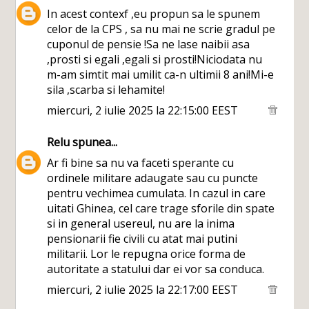
In acest contexf ,eu propun sa le spunem
celor de la CPS , sa nu mai ne scrie gradul pe
cuponul de pensie !Sa ne lase naibii asa
,prosti si egali ,egali si prosti!Niciodata nu
m-am simtit mai umilit ca-n ultimii 8 ani!Mi-e
sila ,scarba si lehamite!
miercuri, 2 iulie 2025 la 22:15:00 EEST
Relu
spunea...
Ar fi bine sa nu va faceti sperante cu
ordinele militare adaugate sau cu puncte
pentru vechimea cumulata. In cazul in care
uitati Ghinea, cel care trage sforile din spate
si in general usereul, nu are la inima
pensionarii fie civili cu atat mai putini
militarii. Lor le repugna orice forma de
autoritate a statului dar ei vor sa conduca.
miercuri, 2 iulie 2025 la 22:17:00 EEST