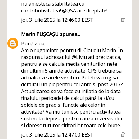
nu amesteca stabilitatea cu
contributivitatea! @QSA are dreptate!
joi, 3 iulie 2025 la 12:46:00 EEST
Marin PUȘCAȘU
spunea...
Bună ziua,
Am o rugaminte pentru dl. Claudiu Marin. În
raspunsul adresat lui @Liviu ati precizat ca,
pentru a se calcula media veniturilor nete
din ultimii 5 ani de activitate, CPS trebuie sa
actualizeze acele venituri. Puteti va rog sa
detaliati un pic pentru cei ante si post 2017?
Actualizarea se va face cu inflatia de la data
finalului perioadei de calcul până la zi/cu
soldele de grad si functie ale celor in
activitate? Va multumesc pentru activitatea
sustinuta depusa pentru cauza rezervistilor
si doresc tuturor cititorilor toate cele bune.
joi, 3 iulie 2025 la 12:47:00 EEST