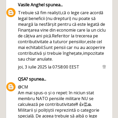
Vasile Anghel
spunea...
Trebuie să fim realiști,că o lege care acordă
legal beneficii (nu drepturi) nu poate să
meargă la nesfârșit pentru că este legată de
Finanțarea vine din economie care la un ciclu
de câțiva ani pică.Referitor la trecerea pe
contributivitate a tuturor pensiilor,este cel
mai echitabil.Sunt pensii car nu au acoperire
contributivă și trebuie înghețate,impozitate
sau chiar anulate.
joi, 3 iulie 2025 la 07:58:00 EEST
QSA?
spunea...
@CM
Am mai spus-o și o repet: în niciun stat
membru NATO pensiile militare NU se
calculează pe contributivitate!!! 👍👏🙏
Militarii și polițiștii reprezintă o categorie
specială. De aceea trebuie să aibă o lege