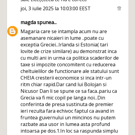
joi, 3 iulie 2025 la 10:03:00 EEST
magda
spunea...
Magaria care se intampla acum nu are
asemanare nicaieri in lume ..poate cu
exceptia Greciei...Irlanda si Estonia( tari
lovite de crize similare) au demonstrat inca
cu multi ani in urma ca politica scaderilor de
taxe si impozite concomitent cu reducerea
cheltuielilor de functionare ale statului sunt
CHEIA cresterii economice si inca intr-un
ritm chiar rapid.Dar cand lui Bolojan si
Nicusor Dan li se spune ce sa faca..pariu ca
Grecia va fi mic copil pe langa noi...Din
conferinta de presa sustinuta de premier
ieri rezulta fara echivoc faptul ca avand in
fruntea guvernului un mincinos nu putem
razbate asa usor in lumea asta profund
intoarsa pe dos.1.In loc sa raspunda simplu