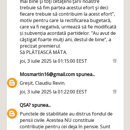
mai bine şi toţi cetăţenii ţării noastre
trebuie să fim partea acestui efort şi deci
fiecare trebuie să contribuim la acest efort”,
motiv pentru care la rectificarea bugetară,
care va fi negativă, urmează să fie modificată
și subvenția acordată partidelor. ”Au avut de
câştigat foarte mulţi ani, destul de bine”, a
precizat premierul.
Să PLĂTEASCĂ MĂTA.
joi, 3 iulie 2025 la 01:15:00 EEST
Mosmartin16@gmail.com
spunea...
Greșit, Claudiu Revin.
joi, 3 iulie 2025 la 01:22:00 EEST
QSA?
spunea...
Punctele de stabilitate au distrus fondul de
pensii civile. Acestea NU constituie
contribuție pentru cei deja în pensie. Sunt