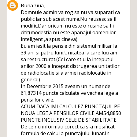
Buna ziua,
Domnule admin va rog sa nu va suparati ca
public iar sub acest nume.Nu reusesc sa il
modific.Dar oricum nu este o rusine sa fii
citit(modestia nu este apanajul oamenilor
inteligent ,a spus cineva)
Eu am iesit la pensie din sistemul militar la
39 ani si patru luni.Unitatea la care lucram
sa restructurat.(Cei care stiu la inceputul
anilor 2000 a inceput distrugerea unitatilor
de radiolocatie si a armei radiolocatie in
general).
In Decembrie 2015 aveam un numar de
61,87314 puncte calculate ve vechea lege a
pensiilor civile.
ACUM DACA IMI CALCULEZ PUNCTAJUL PE
NOUA LEGE A PENSIILOR CIVILE AM54,8850
PUNCTE INCLUSIV CELE DE STABILITATE.
De ce nu informati corect ca s-a mosificat
formula de calcul a punctajului lunar.In