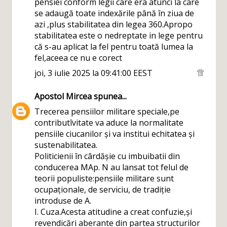
pensiei conform legii care era atunci la care
se adaugă toate indexările până în ziua de
azi ,plus stabilitatea din legea 360.Apropo
stabilitatea este o nedreptate in lege pentru
că s-au aplicat la fel pentru toată lumea la
fel,aceea ce nu e corect
joi, 3 iulie 2025 la 09:41:00 EEST
Apostol Mircea
spunea...
Trecerea pensiilor militare speciale,pe
contributîvitate va aduce la normalitate
pensiile ciucanilor și va institui echitatea și
sustenabilitatea.
Politicienii în cârdășie cu imbuibatii din
conducerea MAp. N au lansat tot felul de
teorii populiste:pensiile militare sunt
ocupaționale, de serviciu, de tradiție
introduse de A.
I. Cuza.Acesta atitudine a creat confuzie,și
revendicări aberante din partea structurilor