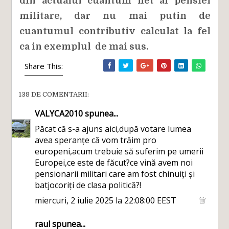
din actualul cuantum net al pensiei
militare, dar nu mai putin de
cuantumul contributiv calculat la fel
ca in exemplul de mai sus.
Share This:
138 DE COMENTARII:
VALYCA2010
spunea...
Păcat că s-a ajuns aici,după votare lumea
avea speranțe că vom trăim pro
europeni,acum trebuie să suferim pe umerii
Europei,ce este de făcut?ce vină avem noi
pensionarii militari care am fost chinuiți și
batjocoriți de clasa politică?!
miercuri, 2 iulie 2025 la 22:08:00 EEST
raul
spunea...