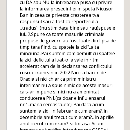
cu DA sau NU la intrebarea pusa cu privire
la informarea presedintiei in speta Nicusor
Ban in ceea ce priveste cresterea tva
raspunsul sau a fost ca reporterul a
,,tradus'' (nu stim daca bine sau rau)spusele
lui...2.Spune ca toate masurile criminale
propuse de guvern au fost luate din lipsa de
timp tara fiind,,cu spatele la zid''..alta
minciuna..Pai suntem cam demult cu spatele
la zid...deficitul a luat-o la vale in ritm
accelerat cam de la declansarea conflictului
ruso-ucrainean in 2022.Nici ca baron de
Oradia si nici chiar ca prim ministru
interimar nu a spus nimic de aceste masuri
ca s-ar impune si nici nu a amenintat
conducerea PNL(ca doar e influiensarul
nr.1..mana cereasca..etc)..Pai daca acum
suntem la zid ..in februarie cum eram?..in
decembrie anul trecut cum eram?...In aprilie
anul trecut cum eram?..si tot asa..Acum