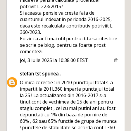
mica era pensia calculata procentual,
potrivit L 223/2015?
Si aceasta pensie va creste fata de
cuantumul indexat in perioada 2016-2025,
daca este recalculata contributiv potriviit L
360/2023.
Eu zic ca ar fi mai util pentru d-ta sa citesti ce
se scrie pe blog, pentru ca foarte prost
comentezi.
joi, 3 iulie 2025 la 10:38:00 EEST
stefan tst
spunea...
O mica corectie : in 2010 punctajul total s-a
impartit la 20 ! L360 imparte punctajul total
la 25 ! La actualizarea din 2016-2017 s-a
tinut cont de vechimea de 25 de ani pentru
stagiu complet , cei cu mai putini ani au fost
depunctati cu 1% din baza de pornire de
60% , 62 sau 65% functie de grupa de munca
! punctele de stabilitate se acorda conf.L360