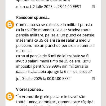
miercuri, 2 iulie 2025 la 23:01:00 EEST
Randoom
spunea...
Cum naiba sa se calculeze la militari pensia
ca la civili?in momentul ala ar scadea toate
pensile militare. pai sa ai un punct de pensie
inseamna ca 35 de ani sa iei salariu mediu
pe economie.un punct de pensie inseamna 2
mii de lei.
ca sa ai pensie de 6 mii de lei trebuie sa fii
avut 3 salarii medii timp de 35 de ani. lucru
imposibil pentru 99,999% din militari.si si
daa ar fi asa,abia ajunge la 6 mii de lei.deci?
joi, 3 iulie 2025 la 00:04:00 EEST
Viorel
spunea...
”În vremurile grele pe care le traversăm
toată lumea, demnitari, oameni care câştigă