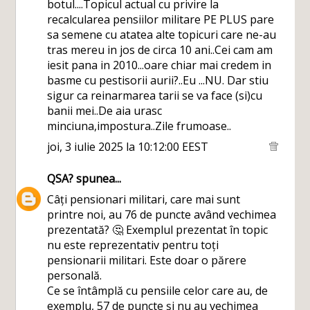
botul....Topicul actual cu privire la
recalcularea pensiilor militare PE PLUS pare
sa semene cu atatea alte topicuri care ne-au
tras mereu in jos de circa 10 ani..Cei cam am
iesit pana in 2010...oare chiar mai credem in
basme cu pestisorii aurii?..Eu ...NU. Dar stiu
sigur ca reinarmarea tarii se va face (si)cu
banii mei..De aia urasc
minciuna,impostura..Zile frumoase..
joi, 3 iulie 2025 la 10:12:00 EEST
QSA?
spunea...
Câți pensionari militari, care mai sunt
printre noi, au 76 de puncte având vechimea
prezentată? 🤔 Exemplul prezentat în topic
nu este reprezentativ pentru toți
pensionarii militari. Este doar o părere
personală.
Ce se întâmplă cu pensiile celor care au, de
exemplu, 57 de puncte și nu au vechimea