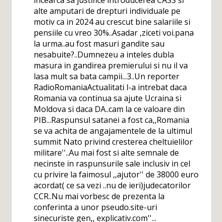
incearca sa justifice introducerea CASS si
alte amputari de drepturi individuale pe
motiv ca in 2024 au crescut bine salariile si
pensiile cu vreo 30%..Asadar ,ziceti voi.pana
la urma..au fost masuri gandite sau
nesabuite?..Dumnezeu a inteles dubla
masura in gandirea premierului si nu il va
lasa mult sa bata campii...3..Un reporter
RadioRomaniaActualitati l-a intrebat daca
Romania va continua sa ajute Ucraina si
Moldova si daca DA..cam la ce valoare din
PIB...Raspunsul satanei a fost ca,,Romania
se va achita de angajamentele de la ultimul
summit Nato privind cresterea cheltuielilor
militare''..Au mai fost si alte semnale de
necinste in raspunsurile sale inclusiv in cel
cu privire la faimosul ,,ajutor'' de 38000 euro
acordat( ce sa vezi ..nu de ieri)judecatorilor
CCR..Nu mai vorbesc de prezenta la
conferinta a unor pseudo.site-uri
sinecuriste gen,, explicativ.com''...