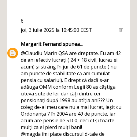
6
joi, 3 iulie 2025 la 10:45:00 EEST
Margarit Fernand
spunea...
@Claudiu Marin QSA are dreptate. Eu am 42
de ani efectiv lucrați ( 24 + 18 civil, lucrez și
acum) și strâng în jur de 61 de puncte ( nu
am puncte de stabilitate că am cumulat
pensia cu salariul). E drept că dacă s-ar
adăuga OMM conform Legii 80 aș câștiga
cîteva sute de lei, dar câți dintre cei
pensionați după 1998 au atîția ani??? Un
coleg de-al meu care nu a mai lucrat, ieșit cu
Ordonanța 7 în 2004 are 49 de puncte, iar
acum are pensie de 5100, deci el și foarte
mulți ca el pierd mulți bani!
@magda îmi place discursul d-tale de