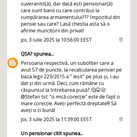
suveranist(ă), dar dacă ești pensionar(ă)
care sunt banii cu care contribui la
cumpărarea armamentului??? Impozitul din
pensie sau care? Lasă chestia asta să o
afirme muncitorii din privat!
joi, 3 iulie 2025 la 10:56:00 EEST
QSA?
spunea...
Persoana respectivă, un subofițer care a
avut 57 de puncte, la recalcularea pensiei pe
baza legii 223/2015 a " ieșit" pe plus și, i-au
dat și din urmă. Deci, cum rămâne cu
răspunsul la întrebarea pusă? 🤔🤫🫢
@Stefan tst: "o mică corecție" este de fapt o
mare corecție. Aveți perfectă dreptate!!! Să
aveți o zi bună!
joi, 3 iulie 2025 la 11:39:00 EEST
Un pensionar citit
spunea...