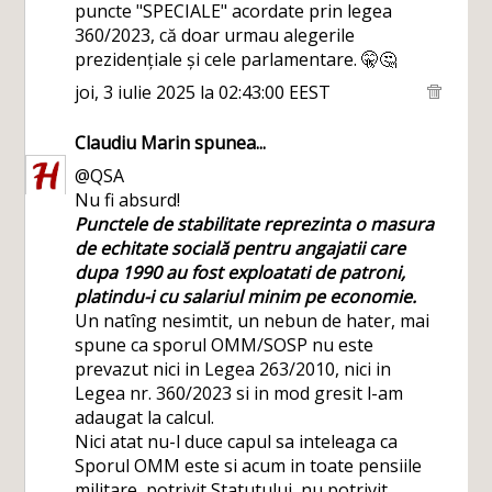
puncte "SPECIALE" acordate prin legea
360/2023, că doar urmau alegerile
prezidențiale și cele parlamentare. 🤫🤔
joi, 3 iulie 2025 la 02:43:00 EEST
Claudiu Marin
spunea...
@QSA
Nu fi absurd!
Punctele de stabilitate reprezinta o masura
de echitate socială pentru angajatii care
dupa 1990 au fost exploatati de patroni,
platindu-i cu salariul minim pe economie.
Un natîng nesimtit, un nebun de hater, mai
spune ca sporul OMM/SOSP nu este
prevazut nici in Legea 263/2010, nici in
Legea nr. 360/2023 si in mod gresit l-am
adaugat la calcul.
Nici atat nu-l duce capul sa inteleaga ca
Sporul OMM este si acum in toate pensiile
militare ,potrivit Statutului, nu potrivit