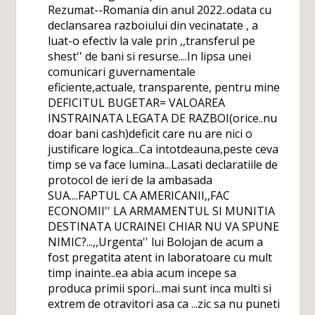
Rezumat--Romania din anul 2022..odata cu
declansarea razboiului din vecinatate , a
luat-o efectiv la vale prin ,,transferul pe
shest'' de bani si resurse....In lipsa unei
comunicari guvernamentale
eficiente,actuale, transparente, pentru mine
DEFICITUL BUGETAR= VALOAREA
INSTRAINATA LEGATA DE RAZBOI(orice..nu
doar bani cash)deficit care nu are nici o
justificare logica...Ca intotdeauna,peste ceva
timp se va face lumina...Lasati declaratiile de
protocol de ieri de la ambasada
SUA....FAPTUL CA AMERICANII,,FAC
ECONOMII'' LA ARMAMENTUL SI MUNITIA
DESTINATA UCRAINEI CHIAR NU VA SPUNE
NIMIC?...,,Urgenta'' lui Bolojan de acum a
fost pregatita atent in laboratoare cu mult
timp inainte..ea abia acum incepe sa
produca primii spori...mai sunt inca multi si
extrem de otravitori asa ca ...zic sa nu puneti