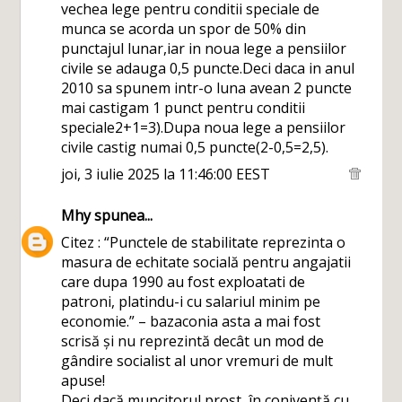
vechea lege pentru conditii speciale de
munca se acorda un spor de 50% din
punctajul lunar,iar in noua lege a pensiilor
civile se adauga 0,5 puncte.Deci daca in anul
2010 sa spunem intr-o luna avean 2 puncte
mai castigam 1 punct pentru conditii
speciale2+1=3).Dupa noua lege a pensiilor
civile castig numai 0,5 puncte(2-0,5=2,5).
joi, 3 iulie 2025 la 11:46:00 EEST
Mhy
spunea...
Citez : “Punctele de stabilitate reprezinta o
masura de echitate socială pentru angajatii
care dupa 1990 au fost exploatati de
patroni, platindu-i cu salariul minim pe
economie.” – bazaconia asta a mai fost
scrisă și nu reprezintă decât un mod de
gândire socialist al unor vremuri de mult
apuse!
Deci dacă muncitorul prost, în conivență cu