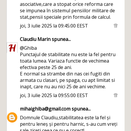
asociative,care a stopat orice reforma care
se impunea în sistemul pensiilor militare de
stat,pensii speciale prin formula de calcul.
joi, 3 iulie 2025 la 09:45:00 EEST
Claudiu Marin
spunea...
@Ghiba
Punctajul de stabilitate nu este la fel pentru
toata lumea. Variaza functie de vechimea
efectiva peste 25 de ani.
E normal sa strambe din nas cei fugiti din
armata cu clasari, pe spaga, cu apt limitat si
inapt, care nu au nici 25 de ani vechime.
joi, 3 iulie 2025 la 09:55:00 EEST
mihaighiba@gmail.com
spunea...
Domnule Claudiu,stabilitatea este la fel și
pentru leneș și pentru harnic, s-au cum vreți
sale ziceți,ceea ce nu e corect!