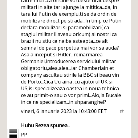
catre final ..ca oricine vorbeste urat despre
militari in alte tari ajunge la mititica...da, in
tara lui Putin de exemplu,ti se da ordin de
mobilizare direct pe strada...In timp ce Putin
declara mobilizari si paramobilizari( ca
stagiul militar il aveau oricum) ai nostri ca
brazii nu stiu ce naiba asteapta...ce alt
semnal de pace perpetua mai vor sa auda?
Asa a inceput si Hitler...reinarmarea
Germaniei,introducerea serviciului militar
obligatoriu,alea,alea...iar Chamberlain et
company ascultau stirile la BBC si beau vin
de Porto...Cica Ucraina ,cu ajutorul UK si
US,isi specializeaza oastea in noua tehnica
ce au primit-o sau o vor primi...Alo,la Bucale
in ce ne specializam...in shparanghel?
vineri, 6 ianuarie 2023 la 10:43:00 EET
Huhu Rezea
spunea...
PP