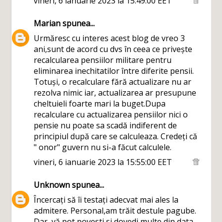
vineri, 6 ianuarie 2023 la 15:49:00 EET
Marian
spunea...
Urmăresc cu interes acest blog de vreo 3
ani,sunt de acord cu dvs în ceea ce privește
recalcularea pensiilor militare pentru
eliminarea inechitatilor între diferite pensii.
Totuși, o recalculare fără actualizare nu ar
rezolva nimic iar, actualizarea ar presupune
cheltuieli foarte mari la buget.Dupa
recalculare cu actualizarea pensiilor nici o
pensie nu poate sa scadă indiferent de
principiul după care se calculeaza. Credeți că
" onor" guvern nu si-a făcut calculele.
vineri, 6 ianuarie 2023 la 15:55:00 EET
Unknown
spunea...
Încercați să îi testați adecvat mai ales la
admitere. Personal,am trăit destule pagube.
Dar, vă pot povesti si dovedi multe din data