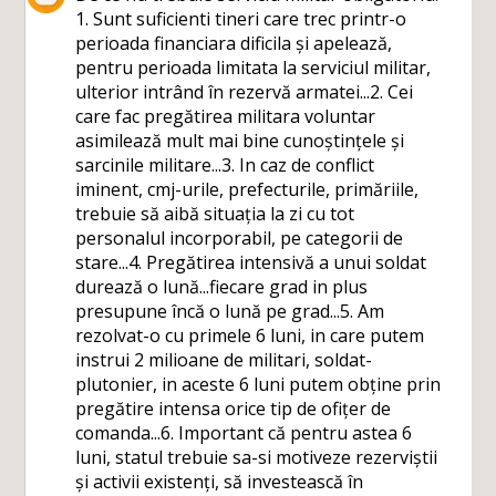
1. Sunt suficienti tineri care trec printr-o
perioada financiara dificila și apelează,
pentru perioada limitata la serviciul militar,
ulterior intrând în rezervă armatei...2. Cei
care fac pregătirea militara voluntar
asimilează mult mai bine cunoștințele și
sarcinile militare...3. In caz de conflict
iminent, cmj-urile, prefecturile, primăriile,
trebuie să aibă situația la zi cu tot
personalul incorporabil, pe categorii de
stare...4. Pregătirea intensivă a unui soldat
durează o lună...fiecare grad in plus
presupune încă o lună pe grad...5. Am
rezolvat-o cu primele 6 luni, in care putem
instrui 2 milioane de militari, soldat-
plutonier, in aceste 6 luni putem obține prin
pregătire intensa orice tip de ofițer de
comanda...6. Important că pentru astea 6
luni, statul trebuie sa-si motiveze rezerviștii
și activii existenți, să investească în