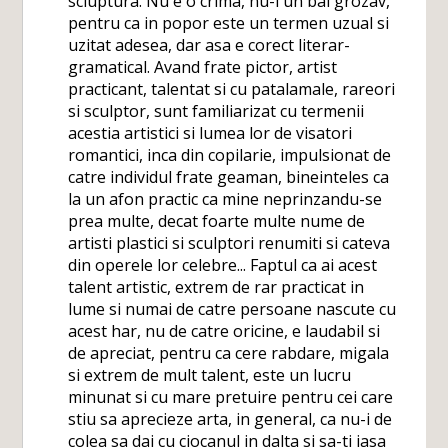
scluptura. Nu e o crima, nu-i un bai grozav,
pentru ca in popor este un termen uzual si
uzitat adesea, dar asa e corect literar-
gramatical. Avand frate pictor, artist
practicant, talentat si cu patalamale, rareori
si sculptor, sunt familiarizat cu termenii
acestia artistici si lumea lor de visatori
romantici, inca din copilarie, impulsionat de
catre individul frate geaman, bineinteles ca
la un afon practic ca mine neprinzandu-se
prea multe, decat foarte multe nume de
artisti plastici si sculptori renumiti si cateva
din operele lor celebre... Faptul ca ai acest
talent artistic, extrem de rar practicat in
lume si numai de catre persoane nascute cu
acest har, nu de catre oricine, e laudabil si
de apreciat, pentru ca cere rabdare, migala
si extrem de mult talent, este un lucru
minunat si cu mare pretuire pentru cei care
stiu sa aprecieze arta, in general, ca nu-i de
colea sa dai cu ciocanul in dalta si sa-ti iasa