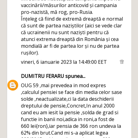
vaccinării/măsurilor anticovid și campania
pro-nazistă, mă rog, pro-Rusia.
Înțeleg că fiind de extremă dreaptă e normal
că sunt de partea naziștilor (aici se vede clar
că ucrainenii nu sunt naziști pentru că
atunci extrema dreaptă din România și cea
mondială ar fi de partea lor și nu de partea
rușilor).
vineri, 6 ianuarie 2023 la 14:49:00 EET
DUMITRU FERARU
spunea...
OUG 59 ,mai prevedea in mod expres
,calculul pensiei se face din media celor sase
solde ,neactualizate,ci la data deschiderii
dreptului de pensie,Concret,In anul 2000
cand eu am iesit la pensie ,solda de grad si
functie in banii noi,adica in roni,a fost de
660 lei{ron},iar pensia de 366 ron undeva la
62% din brut.Cand mi s-a aplicat legea