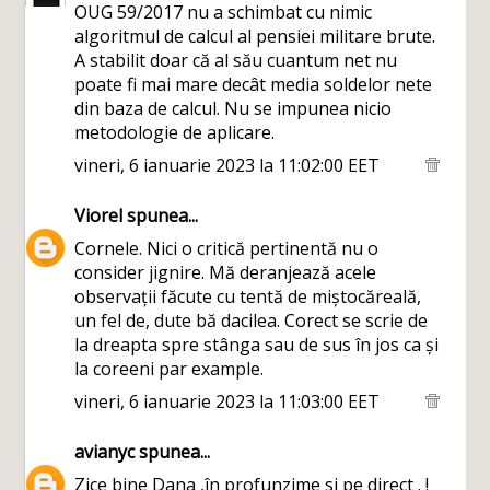
OUG 59/2017 nu a schimbat cu nimic
algoritmul de calcul al pensiei militare brute.
A stabilit doar că al său cuantum net nu
poate fi mai mare decât media soldelor nete
din baza de calcul. Nu se impunea nicio
metodologie de aplicare.
vineri, 6 ianuarie 2023 la 11:02:00 EET
Viorel
spunea...
Cornele. Nici o critică pertinentă nu o
consider jignire. Mă deranjează acele
observații făcute cu tentă de miștocăreală,
un fel de, dute bă dacilea. Corect se scrie de
la dreapta spre stânga sau de sus în jos ca și
la coreeni par example.
vineri, 6 ianuarie 2023 la 11:03:00 EET
avianyc
spunea...
Zice bine Dana ,în profunzime si pe direct . !