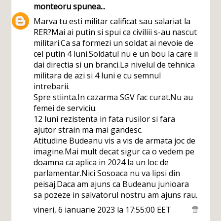
monteoru
spunea...
Marva tu esti militar calificat sau salariat la
RER?Mai ai putin si spui ca civiliii s-au nascut
militari.Ca sa formezi un soldat ai nevoie de
cel putin 4 luni.Soldatul nu e un bou la care ii
dai directia si un branci.La nivelul de tehnica
militara de azi si 4 luni e cu semnul
intrebarii.
Spre stiinta.In cazarma SGV fac curat.Nu au
femei de serviciu.
12 luni rezistenta in fata rusilor si fara
ajutor strain ma mai gandesc.
Atitudine Budeanu vis a vis de armata joc de
imagine.Mai mult decat sigur ca o vedem pe
doamna ca aplica in 2024 la un loc de
parlamentar.Nici Sosoaca nu va lipsi din
peisaj.Daca am ajuns ca Budeanu junioara
sa pozeze in salvatorul nostru am ajuns rau.
vineri, 6 ianuarie 2023 la 17:55:00 EET