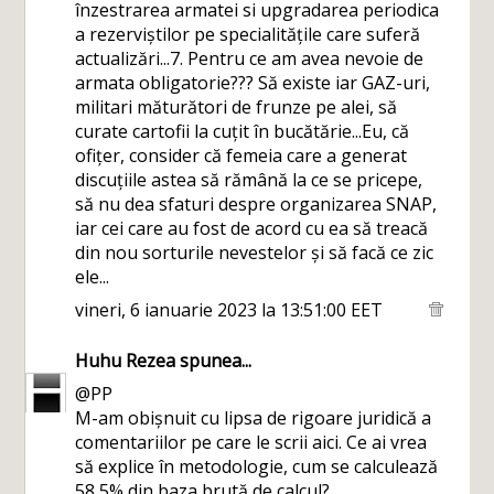
înzestrarea armatei si upgradarea periodica
a rezerviștilor pe specialitățile care suferă
actualizări...7. Pentru ce am avea nevoie de
armata obligatorie??? Să existe iar GAZ-uri,
militari măturători de frunze pe alei, să
curate cartofii la cuțit în bucătărie...Eu, că
ofițer, consider că femeia care a generat
discuțiile astea să rămână la ce se pricepe,
să nu dea sfaturi despre organizarea SNAP,
iar cei care au fost de acord cu ea să treacă
din nou sorturile nevestelor și să facă ce zic
ele...
vineri, 6 ianuarie 2023 la 13:51:00 EET
Huhu Rezea
spunea...
@PP
M-am obișnuit cu lipsa de rigoare juridică a
comentariilor pe care le scrii aici. Ce ai vrea
să explice în metodologie, cum se calculează
58,5% din baza brută de calcul?