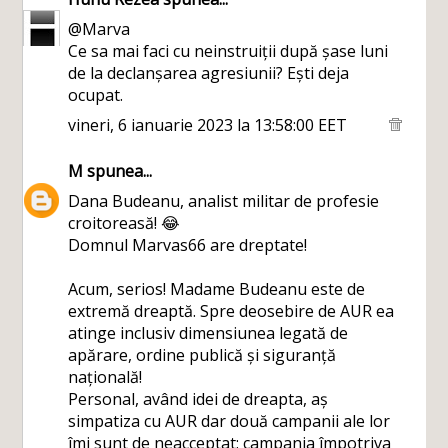
@Marva
Ce sa mai faci cu neinstruiții după șase luni
de la declanșarea agresiunii? Ești deja
ocupat.
vineri, 6 ianuarie 2023 la 13:58:00 EET
M
spunea...
Dana Budeanu, analist militar de profesie
croitoreasă! 😂
Domnul Marvas66 are dreptate!
Acum, serios! Madame Budeanu este de
extremă dreaptă. Spre deosebire de AUR ea
atinge inclusiv dimensiunea legată de
apărare, ordine publică și siguranță
națională!
Personal, având idei de dreapta, aș
simpatiza cu AUR dar două campanii ale lor
îmi sunt de neacceptat: campania împotriva