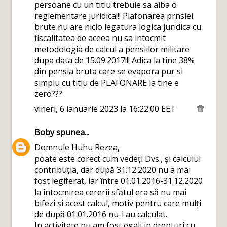
persoane cu un titlu trebuie sa aiba o
reglementare juridica!!! Plafonarea prnsiei
brute nu are nicio legatura logica juridica cu
fiscalitatea de aceea nu sa intocmit
metodologia de calcul a pensiilor militare
dupa data de 15.09.2017!!! Adica la tine 38%
din pensia bruta care se evapora pur si
simplu cu titlu de PLAFONARE la tine e
zero???
vineri, 6 ianuarie 2023 la 16:22:00 EET
Boby
spunea...
Domnule Huhu Rezea,
poate este corect cum vedeți Dvs., și calculul
contribuția, dar după 31.12.2020 nu a mai
fost legiferat, iar între 01.01.2016-31.12.2020
la întocmirea cererii sfătul era să nu mai
bifezi și acest calcul, motiv pentru care mulți
de după 01.01.2016 nu-l au calculat.
In activitate nu am fost egali in drepturi cu