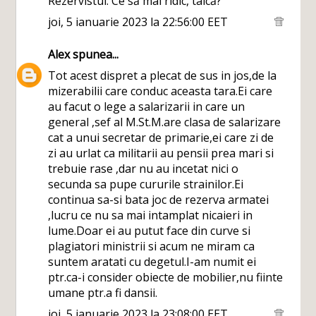
Rezervistul: Ce să mai ridic, taică?
joi, 5 ianuarie 2023 la 22:56:00 EET
Alex
spunea...
Tot acest dispret a plecat de sus in jos,de la
mizerabilii care conduc aceasta tara.Ei care
au facut o lege a salarizarii in care un
general ,sef al M.St.M.are clasa de salarizare
cat a unui secretar de primarie,ei care zi de
zi au urlat ca militarii au pensii prea mari si
trebuie rase ,dar nu au incetat nici o
secunda sa pupe cururile strainilor.Ei
continua sa-si bata joc de rezerva armatei
,lucru ce nu sa mai intamplat nicaieri in
lume.Doar ei au putut face din curve si
plagiatori ministrii si acum ne miram ca
suntem aratati cu degetul.I-am numit ei
ptr.ca-i consider obiecte de mobilier,nu fiinte
umane ptr.a fi dansii.
joi, 5 ianuarie 2023 la 23:08:00 EET