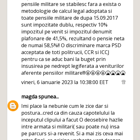
pensiile militare se stabilesc fara a exista o
metodologie de calcul legal adoptata si
toate pensiile militare de dupa 15.09.2017
sunt impozitate dublu, respectiv 10%
impozitul pe venit si impozitul denumit
plafonare de 41,5%, rezultand o pensie neta
de numai 58,5%!! O discriminare marca PSD
acceptata de toti politrucii, CCR si ICCJ
pentru ca se aduc bani la buget prin
insusirea pe nedrept legiferata a veniturilor
aferente pensiilor militare!!!🤬🤬🤬🤬🤮🤮🤮🤮
vineri, 6 ianuarie 2023 la 10:38:00 EET
magda
spunea...
Imi place la nebunie cum le zice dar si
postura...cred ca din cauza capotelului la
inceputul clipului a facut O deosebire hazlie
intre armata si militari( sau poate nu) insa
pe parcurs si-a revenit. Si a mai zis ceva mai