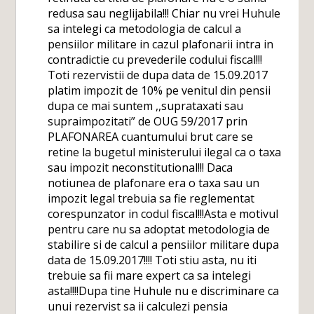
redusa sau neglijabila!!! Chiar nu vrei Huhule
sa intelegi ca metodologia de calcul a
pensiilor militare in cazul plafonarii intra in
contradictie cu prevederile codului fiscal!!!
Toti rezervistii de dupa data de 15.09.2017
platim impozit de 10% pe venitul din pensii
dupa ce mai suntem ,,suprataxati sau
supraimpozitati” de OUG 59/2017 prin
PLAFONAREA cuantumului brut care se
retine la bugetul ministerului ilegal ca o taxa
sau impozit neconstitutional!!! Daca
notiunea de plafonare era o taxa sau un
impozit legal trebuia sa fie reglementat
corespunzator in codul fiscal!!!Asta e motivul
pentru care nu sa adoptat metodologia de
stabilire si de calcul a pensiilor militare dupa
data de 15.09.2017!!!! Toti stiu asta, nu iti
trebuie sa fii mare expert ca sa intelegi
asta!!!!Dupa tine Huhule nu e discriminare ca
unui rezervist sa ii calculezi pensia