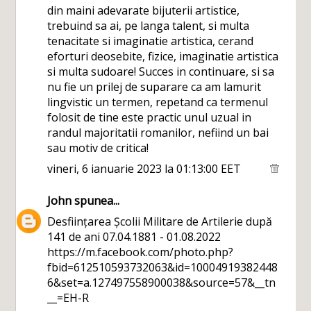
din maini adevarate bijuterii artistice,
trebuind sa ai, pe langa talent, si multa
tenacitate si imaginatie artistica, cerand
eforturi deosebite, fizice, imaginatie artistica
si multa sudoare! Succes in continuare, si sa
nu fie un prilej de suparare ca am lamurit
lingvistic un termen, repetand ca termenul
folosit de tine este practic unul uzual in
randul majoritatii romanilor, nefiind un bai
sau motiv de critica!
vineri, 6 ianuarie 2023 la 01:13:00 EET
John
spunea...
Desființarea Școlii Militare de Artilerie după
141 de ani 07.04.1881 - 01.08.2022
https://m.facebook.com/photo.php?
fbid=612510593732063&id=10004919382448
6&set=a.127497558900038&source=57&__tn
__=EH-R