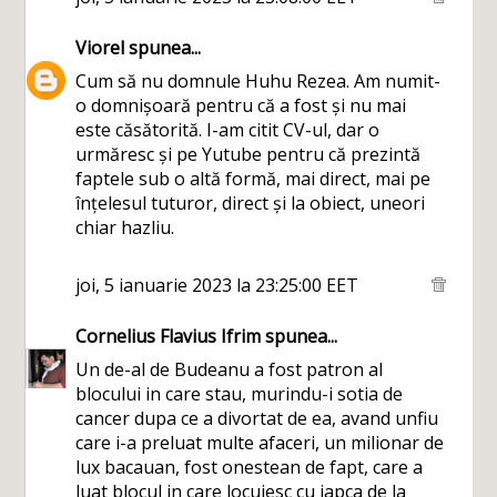
Viorel
spunea...
Cum să nu domnule Huhu Rezea. Am numit-
o domnișoară pentru că a fost și nu mai
este căsătorită. I-am citit CV-ul, dar o
urmăresc și pe Yutube pentru că prezintă
faptele sub o altă formă, mai direct, mai pe
înțelesul tuturor, direct și la obiect, uneori
chiar hazliu.
joi, 5 ianuarie 2023 la 23:25:00 EET
Cornelius Flavius Ifrim
spunea...
Un de-al de Budeanu a fost patron al
blocului in care stau, murindu-i sotia de
cancer dupa ce a divortat de ea, avand unfiu
care i-a preluat multe afaceri, un milionar de
lux bacauan, fost onestean de fapt, care a
luat blocul in care locuiesc cu japca de la