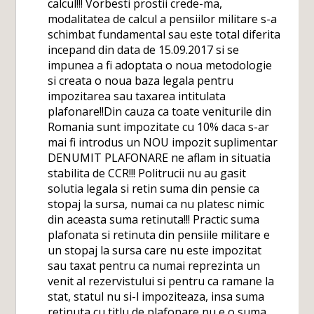
calcul!!! Vorbesti prostii crede-ma,
modalitatea de calcul a pensiilor militare s-a
schimbat fundamental sau este total diferita
incepand din data de 15.09.2017 si se
impunea a fi adoptata o noua metodologie
si creata o noua baza legala pentru
impozitarea sau taxarea intitulata
plafonare!!Din cauza ca toate veniturile din
Romania sunt impozitate cu 10% daca s-ar
mai fi introdus un NOU impozit suplimentar
DENUMIT PLAFONARE ne aflam in situatia
stabilita de CCR!!! Politrucii nu au gasit
solutia legala si retin suma din pensie ca
stopaj la sursa, numai ca nu platesc nimic
din aceasta suma retinuta!!! Practic suma
plafonata si retinuta din pensiile militare e
un stopaj la sursa care nu este impozitat
sau taxat pentru ca numai reprezinta un
venit al rezervistului si pentru ca ramane la
stat, statul nu si-l impoziteaza, insa suma
retinuta cu titlu de plafonare nu e o suma