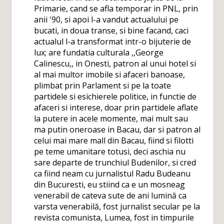
Primarie, cand se afla temporar in PNL, prin
anii '90, si apoi l-a vandut actualului pe
bucati, in doua transe, si bine facand, caci
actualul l-a transformat intr-o bijuterie de
lux; are fundatia culturala ,,George
Calinescu,, in Onesti, patron al unui hotel si
al mai multor imobile si afaceri banoase,
plimbat prin Parlament si pe la toate
partidele si esichierele politice, in functie de
afaceri si interese, doar prin partidele aflate
la putere in acele momente, mai mult sau
ma putin oneroase in Bacau, dar si patron al
celui mai mare mall din Bacau, fiind si filotti
pe teme umanitare totusi, deci aschia nu
sare departe de trunchiul Budenilor, si cred
ca fiind neam cu jurnalistul Radu Budeanu
din Bucuresti, eu stiind ca e un mosneag
venerabil de cateva sute de ani lumină ca
varsta venerabilă, fost jurnalist secular pe la
revista comunista, Lumea, fost in timpurile