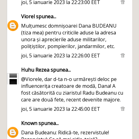
joi, 5 ianuarie 2023 la 22:23:00 EET
Viorel
spunea...
Mulțumesc domnișoarei Dana BUDEANU
(tiza mea) pentru criticile aduse la adresa
unora și aprecierile aduse militarilor,
polițiștilor, pompierilor, jandarmilor, etc.
joi, 5 ianuarie 2023 la 22:26:00 EET
Huhu Rezea
spunea...
@Viorele, dar d-ta n-o urmărești deloc pe
influencerița creatoare de modă, Dana! A
fost căsătorită cu ziaristul Radu Budeanu cu
care are două fete, recent devenite majore.
joi, 5 ianuarie 2023 la 22:45:00 EET
Known
spunea...
Dana Budeanu: Ridică-te, rezervistule!