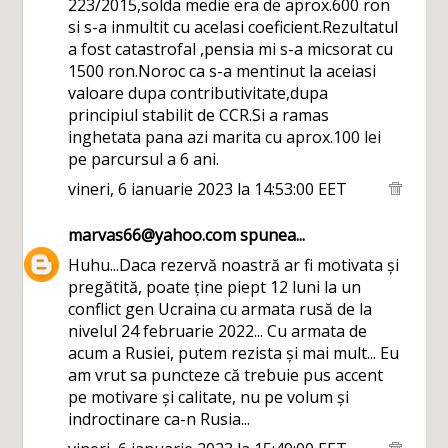
223/2015,solda medie era de aprox.600 ron
si s-a inmultit cu acelasi coeficient.Rezultatul
a fost catastrofal ,pensia mi s-a micsorat cu
1500 ron.Noroc ca s-a mentinut la aceiasi
valoare dupa contributivitate,dupa
principiul stabilit de CCR.Si a ramas
inghetata pana azi marita cu aprox.100 lei
pe parcursul a 6 ani.
vineri, 6 ianuarie 2023 la 14:53:00 EET
marvas66@yahoo.com
spunea...
Huhu...Daca rezervă noastră ar fi motivata și
pregătită, poate ține piept 12 luni la un
conflict gen Ucraina cu armata rusă de la
nivelul 24 februarie 2022... Cu armata de
acum a Rusiei, putem rezista și mai mult... Eu
am vrut sa puncteze că trebuie pus accent
pe motivare și calitate, nu pe volum și
indroctinare ca-n Rusia...