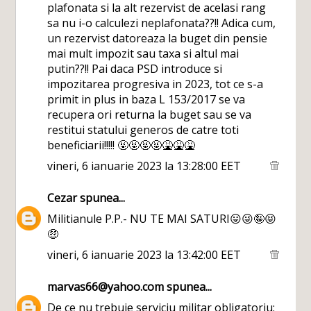
plafonata si la alt rezervist de acelasi rang
sa nu i-o calculezi neplafonata??!! Adica cum,
un rezervist datoreaza la buget din pensie
mai mult impozit sau taxa si altul mai
putin??!! Pai daca PSD introduce si
impozitarea progresiva in 2023, tot ce s-a
primit in plus in baza L 153/2017 se va
recupera ori returna la buget sau se va
restitui statului generos de catre toti
beneficiarii!!!!! 🤬🤬🤬🤬🤮🤮🤮
vineri, 6 ianuarie 2023 la 13:28:00 EET
Cezar
spunea...
Militianule P.P.- NU TE MAI SATURI😛😜🤪😝
🤑
vineri, 6 ianuarie 2023 la 13:42:00 EET
marvas66@yahoo.com
spunea...
De ce nu trebuie serviciu militar obligatoriu: