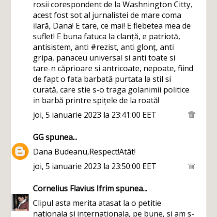
rosii corespondent de la Washnington Citty,
acest fost sot al jurnalistei de mare coma
ilară, Dana! E tare, ce mai! E flebetea mea de
suflet! E buna fatuca la clanță, e patriotă,
antisistem, anti #rezist, anti glonț, anti
gripa, panaceu universal si anti toate si
tare-n căprioare si antricoate, nepoate, fiind
de fapt o fata barbată purtata la stil si
curată, care stie s-o traga golanimii politice
in barbă printre spițele de la roată!
joi, 5 ianuarie 2023 la 23:41:00 EET
GG
spunea...
Dana Budeanu,Respect!Atât!
joi, 5 ianuarie 2023 la 23:50:00 EET
Cornelius Flavius Ifrim
spunea...
Clipul asta merita atasat la o petitie
nationala si internationala, pe bune, si am s-