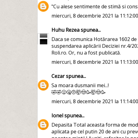
"Cu alese sentimente de stimă si consid
miercuri, 8 decembrie 2021 la 11:12:0
Huhu Rezea
spunea...
Daca se comunica Hotărarea 1602 de r
suspendarea aplicării Deciziei nr.4/202
Roli.ro. Or, nu a fost publicată.
miercuri, 8 decembrie 2021 la 11:13:0
Cezar
spunea...
Sa moara dusmanii mei...!
🤣🤣😛🤐🤨🤯🤠🥳🤯🤠🥳
miercuri, 8 decembrie 2021 la 11:14:0
Ionel
spunea...
Depasita Total aceasta forma de modifi
aplicata pe cel putin 20 de ani cu preve