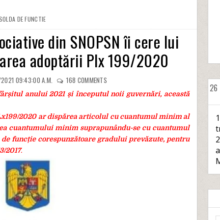
SOLDA DE FUNCTIE
ociative din SNOPSN îi cere lui
area adoptării Plx 199/2020
/2021 09:43:00 A.M.
168
COMMENTS
26
fârșitul anului 2021 și începutul noii guvernări, această
 PLx199/2020 ar dispărea articolul cu cuantumul minim al
1
t
ilirea cuantumului minim suprapunându-se cu cuantumul
2
i de funcție corespunzătoare gradului prevăzute, pentru
a
53/2017
.
M