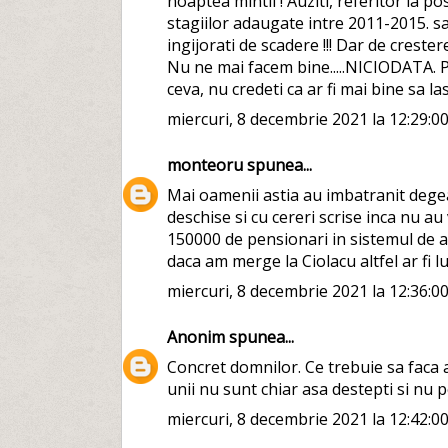
noaptea mintii ! Auziti, referitor la pos
stagiilor adaugate intre 2011-2015. sa 
ingijorati de scadere !!! Dar de crester
Nu ne mai facem bine.....NICIODATA.
ceva, nu credeti ca ar fi mai bine sa las
miercuri, 8 decembrie 2021 la 12:29:0
monteoru
spunea...
Mai oamenii astia au imbatranit degea
deschise si cu cereri scrise inca nu a
150000 de pensionari in sistemul de a
daca am merge la Ciolacu altfel ar fi lu
miercuri, 8 decembrie 2021 la 12:36:0
Anonim
spunea...
Concret domnilor. Ce trebuie sa faca 
unii nu sunt chiar asa destepti si nu po
miercuri, 8 decembrie 2021 la 12:42:0