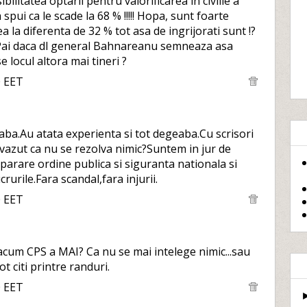
ibilitatea optarii pentru valorificarea in civilie a
spui ca le scade la 68 % !!!!! Hopa, sunt foarte
ea la diferenta de 32 % tot asa de ingrijorati sunt !?
 Pai daca dl general Bahnareanu semneaza asa
e locul altora mai tineri ?
0 EET
ba.Au atata experienta si tot degeaba.Cu scrisori
u vazut ca nu se rezolva nimic?Suntem in jur de
parare ordine publica si siguranta nationala si
crurile.Fara scandal,fara injurii.
0 EET
acum CPS a MAI? Ca nu se mai intelege nimic...sau
t citi printre randuri.
0 EET