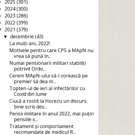
2025
(301)
►
2024
(300)
►
2023
(286)
►
2022
(399)
►
2021
(379)
▼
decembrie
(43)
▼
La mulți ani, 2022!
Motivele pentru care CPS a MApN nu
vrea să pună în...
Numai pensionarii militari stabiliți
potrivit Ordo...
Cerem MApN-ului să-l zorească pe
premier să dea m...
Topten-ul de ieri al infectărilor cu
Covid din lume
Ciucă a rostit la Horezu un discurs
bine scris des...
Pensii militare în anul 2022, mai puțin
pensiile s...
Tratament și comportament
recomandate de medicul R...