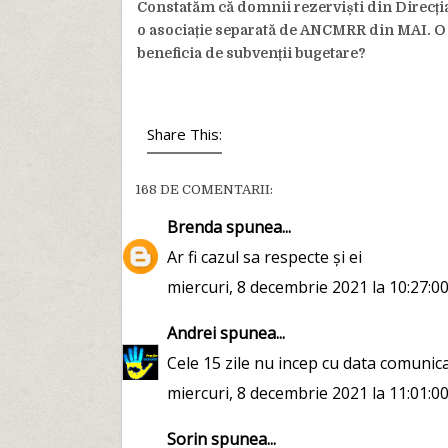
Constatăm că domnii rezerviști din Direcția
o asociație separată de ANCMRR din MAI. O fi 
beneficia de subvenții bugetare?
Share This:
168 DE COMENTARII:
Brenda
spunea...
Ar fi cazul sa respecte și ei
miercuri, 8 decembrie 2021 la 10:27:0
Andrei
spunea...
Cele 15 zile nu incep cu data comunica
miercuri, 8 decembrie 2021 la 11:01:0
Sorin
spunea...