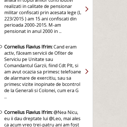
aflata in topul anilor contributivi
realizati in calitate de pensionar
militar confiscati prin acesata lege (L
223/2015 ) am 15 ani confiscati din
perioada 2000-2015. M-am
pensionat in anul 2000 in ...
Cornelius Flavius Ifrim:
Cand eram
activ, făceam servicii de Ofiter de
Serviciu pe Unitate sau
Comandantul Garzii, fiind Cdt Plt, si
am avut ocazia sa primesc telefoane
de alarmare de exercitiu, sau sa
primesc vizite inopinate de bcontrol
de la Generali si Colonei, cum era G
...
Cornelius Flavius Ifrim:
@Nea Nicu,
eu ii dau dreptate lui @Leo, mai ales
ca acum vreo trei-patru ani am fost