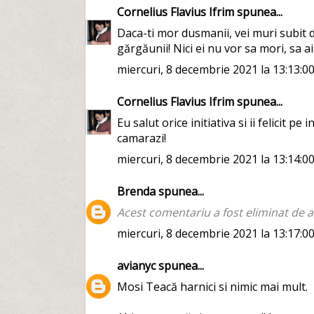
Cornelius Flavius Ifrim
spunea...
Daca-ti mor dusmanii, vei muri subit din
gărgăunii! Nici ei nu vor sa mori, sa ai
miercuri, 8 decembrie 2021 la 13:13:0
Cornelius Flavius Ifrim
spunea...
Eu salut orice initiativa si ii felicit pe
camarazi!
miercuri, 8 decembrie 2021 la 13:14:0
Brenda
spunea...
Acest comentariu a fost eliminat de a
miercuri, 8 decembrie 2021 la 13:17:0
avianyc
spunea...
Mosi Teacă harnici si nimic mai mult.