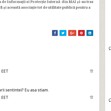
 de Informații si Protecție Internă din MAI și-au tras
și această asociație tot de utilitate publică pentru a
0 EET
rii sentintei? Eu asa stiam.
0 EET