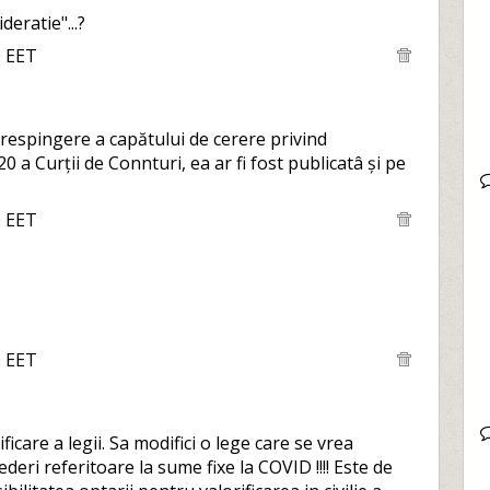
eratie"...?
0 EET
espingere a capătului de cerere privind
0 a Curții de Connturi, ea ar fi fost publicatâ și pe
0 EET
0 EET
care a legii. Sa modifici o lege care se vrea
deri referitoare la sume fixe la COVID !!!! Este de