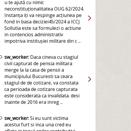
u te ajută cu nimic
neconstituționalitatea OUG 62/2024.
Instanța iți va respinge acțiunea pe
fond in basa deciziei45/2024 a ICCJ
Sollutia este sa formulezi o actiune
in contencios administrativ
impotriva institușiei militare din c ...
sw_worker:
Daca cineva cu stagiul
civil capturat de pensia militara
merge la la casa de pensii a
municipiului Bucuresti sa ceara
stagiul de de cotizare, va constata
ca perioada de cotizare capturata
este considerata ca invalidata. desi
inainte de 2016 era inreg ...
sw_worker:
Si eu sunt victima
acestui furt si inca una cred eu