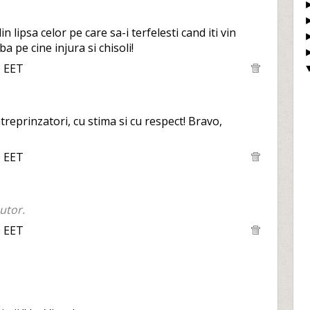
 lipsa celor pe care sa-i terfelesti cand iti vin
ba pe cine injura si chisoli!
0 EET
 intreprinzatori, cu stima si cu respect! Bravo,
0 EET
utor.
0 EET