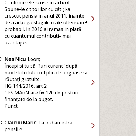
Confirmi cele scrise in articol.
Spune-le cititorilor cu cât ți-a
crescut pensia in anul 2011, inainte
de a adăuga stagiile civile ulterioare!
probsbil, in 2016 ai rămas in plată
cu cuantumul contributiv mai
avantajos.
Nea Nicu:
Leon;
Începi si tu să "furi curent" după
modelul cifului cel plin de angoase si
răutăți gratuite.
HG 144/2016, art.2:
CPS MAnN are fix 120 de posturi
finanțate de la buget.
Punct.
Claudiu Marin:
La brd au intrat
pensiile