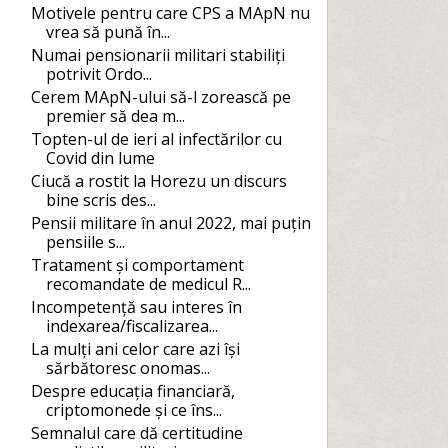
Motivele pentru care CPS a MApN nu
vrea să pună în...
Numai pensionarii militari stabiliți
potrivit Ordo...
Cerem MApN-ului să-l zorească pe
premier să dea m...
Topten-ul de ieri al infectărilor cu
Covid din lume
Ciucă a rostit la Horezu un discurs
bine scris des...
Pensii militare în anul 2022, mai puțin
pensiile s...
Tratament și comportament
recomandate de medicul R...
Incompetență sau interes în
indexarea/fiscalizarea...
La mulți ani celor care azi își
sărbătoresc onomas...
Despre educația financiară,
criptomonede și ce îns...
Semnalul care dă certitudine