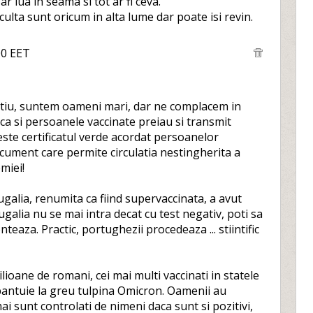
-ar lua in seama si tot ar fi ceva.
lta sunt oricum in alta lume dar poate isi revin.
00 EET
tiu, suntem oameni mari, dar ne complacem in
 ca si persoanele vaccinate preiau si transmit
seste certificatul verde acordat persoanelor
ocument care permite circulatia nestingherita a
miei!
galia, renumita ca fiind supervaccinata, a avut
ugalia nu se mai intra decat cu test negativ, poti sa
nteaza. Practic, portughezii procedeaza ... stiintific
milioane de romani, cei mai multi vaccinati in statele
 bantuie la greu tulpina Omicron. Oamenii au
ai sunt controlati de nimeni daca sunt si pozitivi,