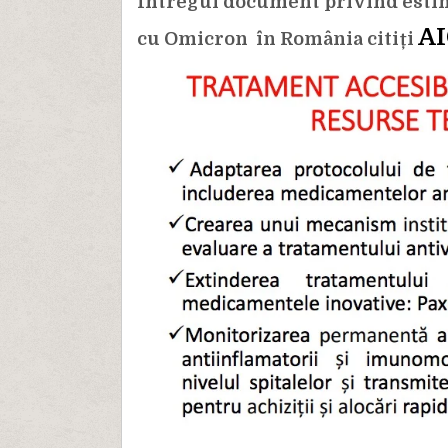
Intregul document privind estim
AI
cu Omicron în România citiți