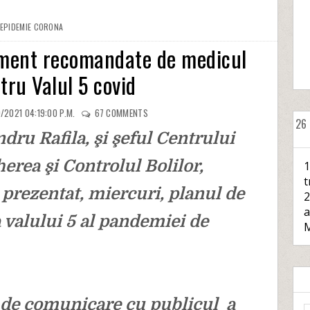
EPIDEMIE CORONA
ment recomandate de medicul
tru Valul 5 covid
/2021 04:19:00 P.M.
67
COMMENTS
26
dru Rafila, şi şeful Centrului
rea şi Controlul Bolilor,
1
t
 prezentat, miercuri, planul de
2
a
 valului 5 al pandemiei de
M
 de comunicare cu publicul a