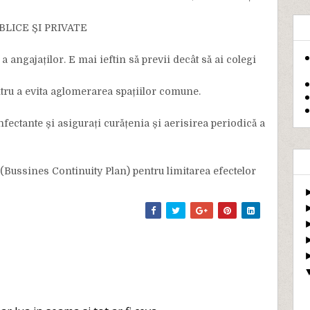
LICE ȘI PRIVATE
angajaților. E mai ieftin să previi decât să ai colegi
tru a evita aglomerarea spațiilor comune.
nfectante și asigurați curățenia și aerisirea periodică a
i (Bussines Continuity Plan) pentru limitarea efectelor