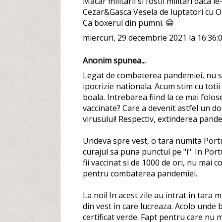
Macar militarii si fostii militari daca le
Cezar&Gasca Vesela de luptatori cu Ocu
Ca boxerul din pumni. 😁
miercuri, 29 decembrie 2021 la 16:36:
Anonim spunea...
Legat de combaterea pandemiei, nu s
ipocrizie nationala. Acum stim cu totii
boala. Intrebarea fiind la ce mai folo
vaccinate? Care a devenit astfel un d
virusului! Respectiv, extinderea pande
Undeva spre vest, o tara numita Portu
curajul sa puna punctul pe "i". In Port
fii vaccinat si de 1000 de ori, nu mai co
pentru combaterea pandemiei.
La noi! In acest zile au intrat in tara 
din vest in care lucreaza. Acolo unde
certificat verde. Fapt pentru care nu m