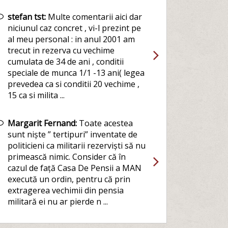
stefan tst:
Multe comentarii aici dar
niciunul caz concret , vi-l prezint pe
al meu personal : in anul 2001 am
trecut in rezerva cu vechime
cumulata de 34 de ani , conditii
speciale de munca 1/1 -13 ani( legea
prevedea ca si conditii 20 vechime ,
15 ca si milita ...
Margarit Fernand:
Toate acestea
sunt niște ” tertipuri” inventate de
politicieni ca militarii rezerviști să nu
primească nimic. Consider că în
cazul de față Casa De Pensii a MAN
execută un ordin, pentru că prin
extragerea vechimii din pensia
militară ei nu ar pierde n ...