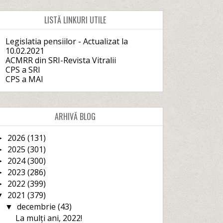
LISTĂ LINKURI UTILE
Legislatia pensiilor - Actualizat la
10.02.2021
ACMRR din SRI-Revista Vitralii
CPS a SRI
CPS a MAI
ARHIVĂ BLOG
2026
(131)
►
2025
(301)
►
2024
(300)
►
2023
(286)
►
2022
(399)
►
2021
(379)
▼
decembrie
(43)
▼
La mulți ani, 2022!