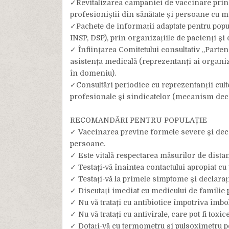
✓Revitalizarea campaniei de vaccinare prin 
profesioniștii din sănătate și persoane cu ma
✓Pachete de informații adaptate pentru popula
INSP, DSP), prin organizațiile de pacienți și
✓ Înființarea Comitetului consultativ „Parten
asistența medicală (reprezentanți ai organiza
în domeniu).
✓Consultări periodice cu reprezentanții cult
profesionale și sindicatelor (mecanism deciz
RECOMANDĂRI PENTRU POPULAȚIE
✓ Vaccinarea previne formele severe și deces
persoane.
✓ Este vitală respectarea măsurilor de distanț
✓ Testați-vă înaintea contactului apropiat c
✓ Testați-vă la primele simptome și declarați i
✓ Discutați imediat cu medicului de familie 
✓ Nu vă tratați cu antibiotice împotriva îmbo
✓ Nu vă tratați cu antivirale, care pot fi to
✓ Dotați-vă cu termometru și pulsoximetru pe