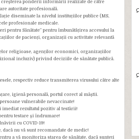
creșterea ponderii informării realizate de către
re autoritate profesională.
ție diseminate la nivelul instituțiilor publice (MS,
 cele profesionale medicale.
eri pentru Sănătate” pentru îmbunătățirea accesului la
țiilor de pacienți, organizații cu activitate relevantă
elor religioase, agenților economici, organizațiilor
ional incluziv) privind deciziile de sănătate publică.
ele, respectiv reduce transmiterea virusului către alte
are, igienă personală, portul corect al măștii.
u persoane vulnerabile nevaccinate!
mediat rezultatul pozitiv al testării!
pentru testare și îndrumare!
lnăvirii cu COVID-19!
xice, dacă nu vă sunt recomandate de medic!
ntru a vă monitoriza starea de sănătate, dacă sunteți