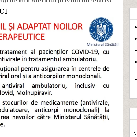
ările ministerului privind infrctarea
CI