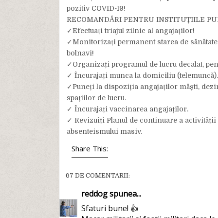
pozitiv COVID-19!
RECOMANDĂRI PENTRU INSTITUȚIILE PUB
✓Efectuați triajul zilnic al angajaților!
✓Monitorizați permanent starea de sănătate a 
bolnavi!
✓Organizați programul de lucru decalat, pen
✓ Încurajați munca la domiciliu (telemuncă).
✓Puneți la dispoziția angajaților măști, dezi
spațiilor de lucru.
✓ Încurajați vaccinarea angajaților.
✓ Revizuiți Planul de continuare a activități
absenteismului masiv.
Share This:
67 DE COMENTARII:
reddog
spunea...
Sfaturi bune! 👍