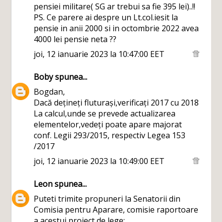
pensiei militare( SG ar trebui sa fie 395 lei)..!!
PS. Ce parere ai despre un Lt.col.iesit la
pensie in anii 2000 si in octombrie 2022 avea
4000 lei pensie neta ??
joi, 12 ianuarie 2023 la 10:47:00 EET
Boby
spunea...
Bogdan,
Dacă dețineți fluturași,verificați 2017 cu 2018
La calcul,unde se prevede actualizarea
elementelor,vedeți poate apare majorat
conf. Legii 293/2015, respectiv Legea 153
/2017
joi, 12 ianuarie 2023 la 10:49:00 EET
Leon
spunea...
Puteti trimite propuneri la Senatorii din
Comisia pentru Aparare, comisie raportoare
a acestui proiect de lege: