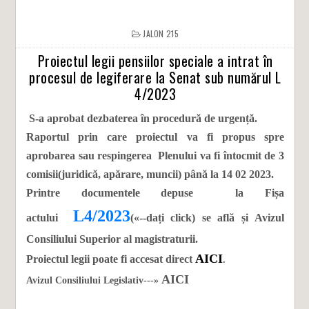
JALON 215
Proiectul legii pensiilor speciale a intrat în
procesul de legiferare la Senat sub numărul L
4/2023
S-a aprobat dezbaterea în procedură de urgență.
Raportul prin care proiectul va fi propus spre
aprobarea sau respingerea Plenului va fi întocmit de 3
comisii(juridică, apărare, muncii) până la 14 02 2023.
Printre documentele depuse la Fișa
L4/2023
actului
(«--dați click) se află și Avizul
Consiliului Superior al magistraturii.
AICI
Proiectul legii poate fi accesat direct
.
AICI
Avizul Consiliului Legislativ---»