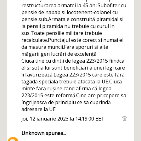
restructurarea armatei la 45 ani.Subofiter cu
pensie de nabab si locotenent-colonel cu
pensie sub.Armata e construită piramidal si
la pensii piramida nu trebuie cu curul in
sus.Toate pensiile militare trebuie
recalculate.Punctajul este corect si numai el
da masura muncii.Fara sporuri si alte
măgarii gen lucrări de excelență.
Ciuca tine cu dintii de legea 223/2015 fiindca
el si sotia lui sunt beneficiari a unei legi care
îi favorizează.Legea 223/2015 care este fără
tăgadă speciala trebuie atacată la UE.Ciuca
minte fără rușine cand afirmă că legea
223/2015 este reformă.Cine are pricepere sa
îngrijească de principiu ce sa cuprindă
adresare la UE.
joi, 12 ianuarie 2023 la 14:19:00 EET
Unknown
spunea...