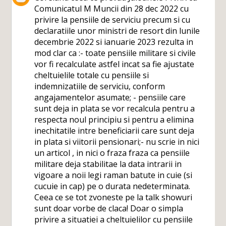
Comunicatul M Muncii din 28 dec 2022 cu
privire la pensiile de serviciu precum si cu
declaratiile unor ministri de resort din lunile
decembrie 2022 si ianuarie 2023 rezulta in
mod clar ca :- toate pensiile militare si civile
vor fi recalculate astfel incat sa fie ajustate
cheltuielile totale cu pensiile si
indemnizatiile de serviciu, conform
angajamentelor asumate; - pensiile care
sunt deja in plata se vor recalcula pentru a
respecta noul principiu si pentru a elimina
inechitatile intre beneficiarii care sunt deja
in plata si viitorii pensionari;- nu scrie in nici
un articol , in nici o fraza fraza ca pensiile
militare deja stabilitae la data intrarii in
vigoare a noii legi raman batute in cuie (si
cucuie in cap) pe o durata nedeterminata.
Ceea ce se tot zvoneste pe la talk showuri
sunt doar vorbe de claca! Doar o simpla
privire a situatiei a cheltuielilor cu pensiile