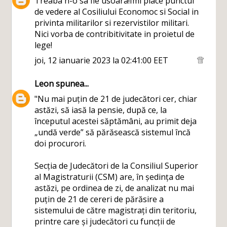
Treaba n-o sa fie usoara!Imi place punctul
de vedere al Cosiliului Economoc si Social in
privinta militarilor si rezervistilor militari.
Nici vorba de contribitivitate in proietul de
lege!
joi, 12 ianuarie 2023 la 02:41:00 EET
Leon
spunea...
"Nu mai puțin de 21 de judecători cer, chiar
astăzi, să iasă la pensie, după ce, la
începutul acestei săptămâni, au primit deja
„undă verde” să părăsească sistemul încă
doi procurori.
Secția de Judecători de la Consiliul Superior
al Magistraturii (CSM) are, în ședința de
astăzi, pe ordinea de zi, de analizat nu mai
puțin de 21 de cereri de părăsire a
sistemului de către magistrați din teritoriu,
printre care și judecători cu funcții de