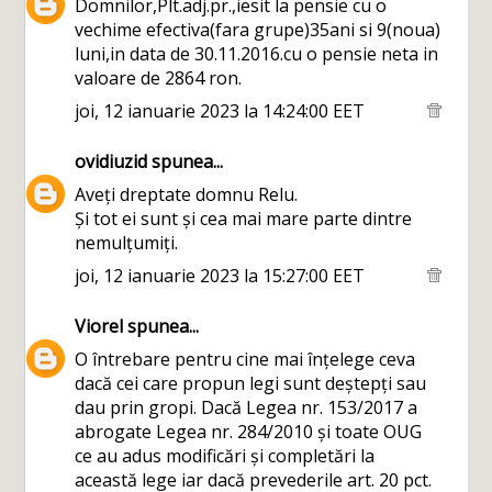
Domnilor,Plt.adj.pr.,iesit la pensie cu o
vechime efectiva(fara grupe)35ani si 9(noua)
luni,in data de 30.11.2016.cu o pensie neta in
valoare de 2864 ron.
joi, 12 ianuarie 2023 la 14:24:00 EET
ovidiuzid
spunea...
Aveți dreptate domnu Relu.
Și tot ei sunt și cea mai mare parte dintre
nemulțumiți.
joi, 12 ianuarie 2023 la 15:27:00 EET
Viorel
spunea...
O întrebare pentru cine mai înțelege ceva
dacă cei care propun legi sunt deștepți sau
dau prin gropi. Dacă Legea nr. 153/2017 a
abrogate Legea nr. 284/2010 și toate OUG
ce au adus modificări și completări la
această lege iar dacă prevederile art. 20 pct.