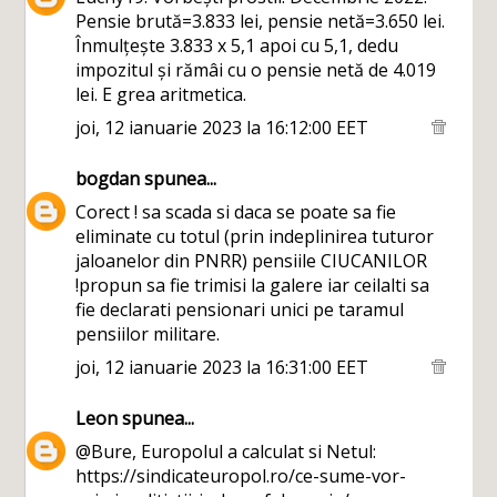
Pensie brută=3.833 lei, pensie netă=3.650 lei.
Înmulțește 3.833 x 5,1 apoi cu 5,1, dedu
impozitul și rămâi cu o pensie netă de 4.019
lei. E grea aritmetica.
joi, 12 ianuarie 2023 la 16:12:00 EET
bogdan
spunea...
Corect ! sa scada si daca se poate sa fie
eliminate cu totul (prin indeplinirea tuturor
jaloanelor din PNRR) pensiile CIUCANILOR
!propun sa fie trimisi la galere iar ceilalti sa
fie declarati pensionari unici pe taramul
pensiilor militare.
joi, 12 ianuarie 2023 la 16:31:00 EET
Leon
spunea...
@Bure, Europolul a calculat si Netul:
https://sindicateuropol.ro/ce-sume-vor-