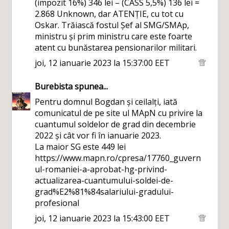
(impozit 16%) 346 lei – (CASS 5,5%) 136 lei =
2.868 Unknown, dar ATENȚIE, cu tot cu
Oskar. Trăiască fostul Șef al SMG/SMAp,
ministru și prim ministru care este foarte
atent cu bunăstarea pensionarilor militari.
joi, 12 ianuarie 2023 la 15:37:00 EET
Burebista
spunea...
Pentru domnul Bogdan și ceilalți, iată
comunicatul de pe site ul MApN cu privire la
cuantumul soldelor de grad din decembrie
2022 și cât vor fi în ianuarie 2023.
La maior SG este 449 lei
https://www.mapn.ro/cpresa/17760_guvern
ul-romaniei-a-aprobat-hg-privind-
actualizarea-cuantumului-soldei-de-
grad%E2%81%84salariului-gradului-
profesional
joi, 12 ianuarie 2023 la 15:43:00 EET