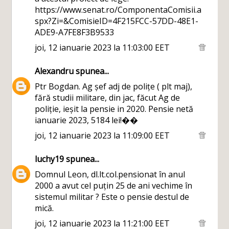
https://www.senat.ro/ComponentaComisii.a
spx?Zi=&ComisieID=4F215FCC-57DD-48E1-
ADE9-A7FE8F3B9533
joi, 12 ianuarie 2023 la 11:03:00 EET
Alexandru
spunea...
Ptr Bogdan. Ag șef adj de polițe ( plt maj),
fără studii militare, din jac, făcut Ag de
poliție, ieșit la pensie in 2020. Pensie netă
ianuarie 2023, 5184 lei!��
joi, 12 ianuarie 2023 la 11:09:00 EET
luchy19
spunea...
Domnul Leon, dl.lt.col.pensionat în anul
2000 a avut cel puțin 25 de ani vechime în
sistemul militar ? Este o pensie destul de
mică.
joi, 12 ianuarie 2023 la 11:21:00 EET