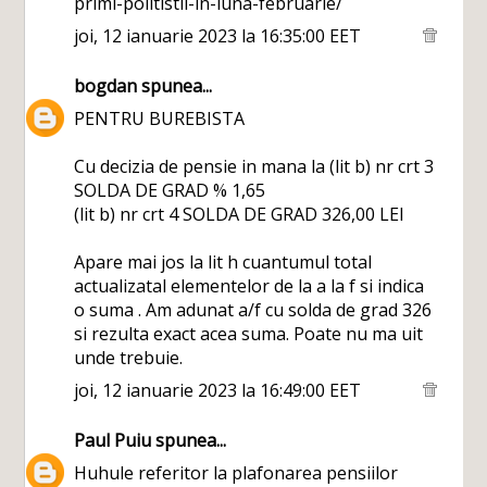
primi-politistii-in-luna-februarie/
joi, 12 ianuarie 2023 la 16:35:00 EET
bogdan
spunea...
PENTRU BUREBISTA
Cu decizia de pensie in mana la (lit b) nr crt 3
SOLDA DE GRAD % 1,65
(lit b) nr crt 4 SOLDA DE GRAD 326,00 LEI
Apare mai jos la lit h cuantumul total
actualizatal elementelor de la a la f si indica
o suma . Am adunat a/f cu solda de grad 326
si rezulta exact acea suma. Poate nu ma uit
unde trebuie.
joi, 12 ianuarie 2023 la 16:49:00 EET
Paul Puiu
spunea...
Huhule referitor la plafonarea pensiilor