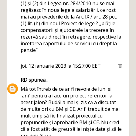
(1) și (2) din Legea nr. 284/2010 nu se mai
regăsesc în noua lege a salarizării, ce rost
mai au prevederile de la Art. IX / art. 28 pct.
(1) lit. (h) din noul Proiect de lege ? „plățile
compensatorii și ajutoarele la trecerea în
rezervă sau direct în retragere, respective la
încetarea raportului de serviciu cu drept la
pensie”.
joi, 12 ianuarie 2023 la 15:27:00 EET
RD
spunea...
Mă tot întreb de ce ar fi nevoie de luni și
'ani' pentru a face un proiect referitor la
acest jalon? Budăi a mai și zis că a discutat
de multe ori cu BM și CE. Ar fi trebuit de mai
mult timp să fie finalizat proiectul cu
propunerile și aprobările BM și CE. Nu cred
că a fost atât de greu să iei niște date și să le
prezinți ălora.