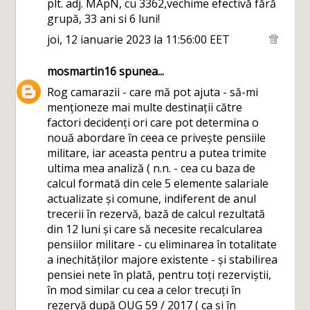
plt. adj. MApN, cu 3362,vechime efectivă fără
grupă, 33 ani si 6 luni!
joi, 12 ianuarie 2023 la 11:56:00 EET
mosmartin16
spunea...
Rog camarazii - care mă pot ajuta - să-mi
menționeze mai multe destinații către
factori decidenți ori care pot determina o
nouă abordare în ceea ce privește pensiile
militare, iar aceasta pentru a putea trimite
ultima mea analiză ( n.n. - cea cu baza de
calcul formată din cele 5 elemente salariale
actualizate și comune, indiferent de anul
trecerii în rezervă, bază de calcul rezultată
din 12 luni și care să necesite recalcularea
pensiilor militare - cu eliminarea în totalitate
a inechităților majore existente - și stabilirea
pensiei nete în plată, pentru toți rezerviștii,
în mod similar cu cea a celor trecuți în
rezervă după OUG 59 / 2017 ( ca și în