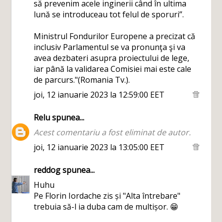
să prevenim acele inginerii când în ultima
lună se introduceau tot felul de sporuri”.
Ministrul Fondurilor Europene a precizat că
inclusiv Parlamentul se va pronunţa şi va
avea dezbateri asupra proiectului de lege,
iar până la validarea Comisiei mai este cale
de parcurs."(Romania Tv.).
joi, 12 ianuarie 2023 la 12:59:00 EET
Relu
spunea...
Acest comentariu a fost eliminat de autor.
joi, 12 ianuarie 2023 la 13:05:00 EET
reddog
spunea...
Huhu
Pe Florin Iordache zis și "Alta întrebare"
trebuia să-l ia duba cam de multișor. 😁