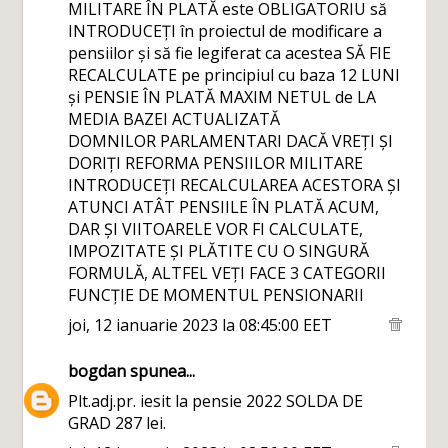
MILITARE ÎN PLATĂ este OBLIGATORIU să
INTRODUCEȚI în proiectul de modificare a
pensiilor și să fie legiferat ca acestea SĂ FIE
RECALCULATE pe principiul cu baza 12 LUNI
și PENSIE ÎN PLATĂ MAXIM NETUL de LA
MEDIA BAZEI ACTUALIZATĂ
DOMNILOR PARLAMENTARI DACĂ VREȚI ȘI
DORIȚI REFORMA PENSIILOR MILITARE
INTRODUCEȚI RECALCULAREA ACESTORA ȘI
ATUNCI ATÂT PENSIILE ÎN PLATĂ ACUM,
DAR ȘI VIITOARELE VOR FI CALCULATE,
IMPOZITATE ȘI PLĂTITE CU O SINGURĂ
FORMULĂ, ALTFEL VEȚI FACE 3 CATEGORII
FUNCȚIE DE MOMENTUL PENSIONARII
joi, 12 ianuarie 2023 la 08:45:00 EET
bogdan
spunea...
Plt.adj.pr. iesit la pensie 2022 SOLDA DE
GRAD 287 lei.