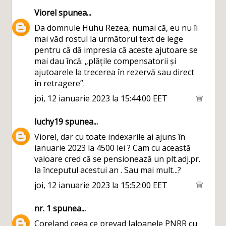
Viorel
spunea...
Da domnule Huhu Rezea, numai că, eu nu îi
mai văd rostul la următorul text de lege
pentru că dă impresia că aceste ajutoare se
mai dau încă: „plățile compensatorii și
ajutoarele la trecerea în rezervă sau direct
în retragere”.
joi, 12 ianuarie 2023 la 15:44:00 EET
luchy19
spunea...
Viorel, dar cu toate indexarile ai ajuns în
ianuarie 2023 la 4500 lei ? Cam cu această
valoare cred că se pensionează un plt.adj.pr.
la începutul acestui an . Sau mai mult...?
joi, 12 ianuarie 2023 la 15:52:00 EET
nr. 1
spunea...
Coreland ceea ce prevad Jaloanele PNRR cu