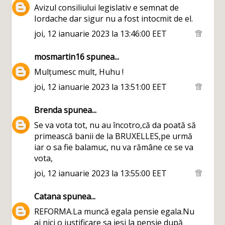
Avizul consiliului legislativ e semnat de
Iordache dar sigur nu a fost intocmit de el.
joi, 12 ianuarie 2023 la 13:46:00 EET
mosmartin16
spunea...
Mulțumesc mult, Huhu !
joi, 12 ianuarie 2023 la 13:51:00 EET
Brenda
spunea...
Se va vota tot, nu au încotro,că da poată să
primească banii de la BRUXELLES,pe urmă
iar o sa fie balamuc, nu va rămâne ce se va
vota,
joi, 12 ianuarie 2023 la 13:55:00 EET
Catana
spunea...
REFORMA.La muncă egala pensie egala.Nu
ai nici o justificare sa iesi la pensie după