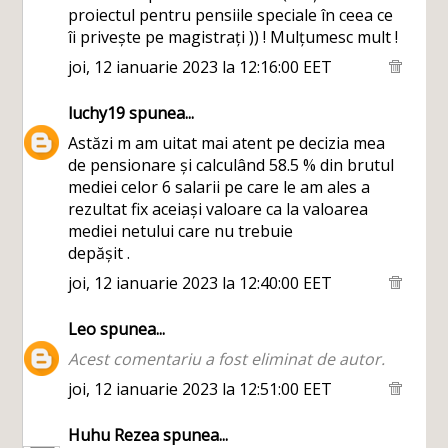
proiectul pentru pensiile speciale în ceea ce
îi privește pe magistrați )) ! Mulțumesc mult !
joi, 12 ianuarie 2023 la 12:16:00 EET
luchy19
spunea...
Astăzi m am uitat mai atent pe decizia mea
de pensionare și calculând 58.5 % din brutul
mediei celor 6 salarii pe care le am ales a
rezultat fix aceiași valoare ca la valoarea
mediei netului care nu trebuie
depășit .
joi, 12 ianuarie 2023 la 12:40:00 EET
Leo
spunea...
Acest comentariu a fost eliminat de autor.
joi, 12 ianuarie 2023 la 12:51:00 EET
Huhu Rezea
spunea...