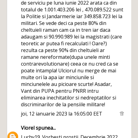
de serviciu pe luna iunie 2022 arata ca din
totalul de 1.001.403.206 lei , 470.089.522 sunt
la Politie si Jandarmerie iar 349.858.723 lei la
militari. Se vede deci ca peste 80% din
cheltuieli raman cam ca in tren iar daca
adaugam si 90.990.989 lei la magistrati (care
teoretic ar putea fi recalculati ! Oare?)
rezulta ca peste 90% din cheltuieli ar
ramane nereformate(dupa unele minti
contrarevolutionare) ceea ce nu cred ca se
poate intampla! Ulciorul nu merge de mai
multe ori la apa iar minciunile si
minciunelele au picioare scurte! Asadar,
Vant din PUPA pentru PNRR intru
eliminarea inechitatilor si nedreptatilor si
discriminarilor de la pensiile militare!
joi, 12 ianuarie 2023 la 16:05:00 EET
Viorel
spunea...
Luchy19. Vorbești prostii. Decembrie 2022.