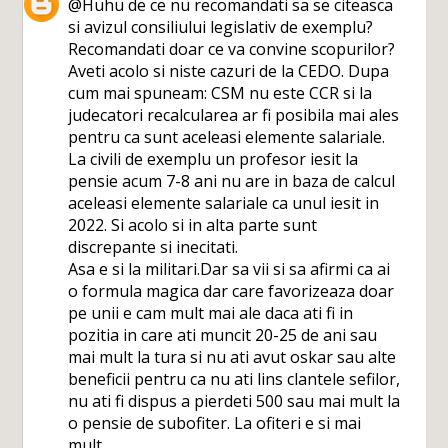
@Huhu de ce nu recomandati sa se citeasca
si avizul consiliului legislativ de exemplu?
Recomandati doar ce va convine scopurilor?
Aveti acolo si niste cazuri de la CEDO. Dupa
cum mai spuneam: CSM nu este CCR si la
judecatori recalcularea ar fi posibila mai ales
pentru ca sunt aceleasi elemente salariale.
La civili de exemplu un profesor iesit la
pensie acum 7-8 ani nu are in baza de calcul
aceleasi elemente salariale ca unul iesit in
2022. Si acolo si in alta parte sunt
discrepante si inecitati.
Asa e si la militari.Dar sa vii si sa afirmi ca ai
o formula magica dar care favorizeaza doar
pe unii e cam mult mai ale daca ati fi in
pozitia in care ati muncit 20-25 de ani sau
mai mult la tura si nu ati avut oskar sau alte
beneficii pentru ca nu ati lins clantele sefilor,
nu ati fi dispus a pierdeti 500 sau mai mult la
o pensie de subofiter. La ofiteri e si mai
mult.