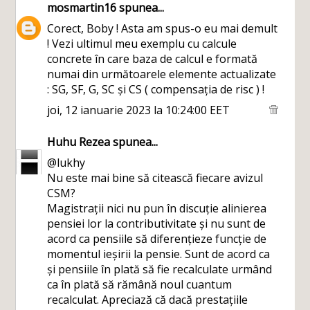
mosmartin16
spunea...
Corect, Boby ! Asta am spus-o eu mai demult
! Vezi ultimul meu exemplu cu calcule
concrete în care baza de calcul e formată
numai din următoarele elemente actualizate
: SG, SF, G, SC și CS ( compensația de risc ) !
joi, 12 ianuarie 2023 la 10:24:00 EET
Huhu Rezea
spunea...
@lukhy
Nu este mai bine să citească fiecare avizul
CSM?
Magistrații nici nu pun în discuție alinierea
pensiei lor la contributivitate și nu sunt de
acord ca pensiile să diferențieze funcție de
momentul ieșirii la pensie. Sunt de acord ca
și pensiile în plată să fie recalculate urmând
ca în plată să rămână noul cuantum
recalculat. Apreciază că dacă prestațiile