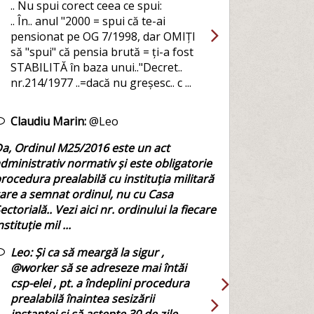
.. Nu spui corect ceea ce spui:
.. În.. anul "2000 = spui că te-ai
pensionat pe OG 7/1998, dar OMIȚI
să "spui" că pensia brută = ți-a fost
STABILITĂ în baza unui.."Decret..
nr.214/1977 ..=dacă nu greșesc.. c ...
Claudiu Marin:
@Leo
a, Ordinul M25/2016 este un act
dministrativ normativ și este obligatorie
rocedura prealabilă cu instituția militară
are a semnat ordinul, nu cu Casa
ectorială.. Vezi aici nr. ordinului la fiecare
nstituție mil ...
Leo:
Și ca să meargă la sigur ,
@worker să se adreseze mai întăi
csp-elei , pt. a îndeplini procedura
prealabilă înaintea sesizării