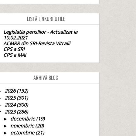
LISTĂ LINKURI UTILE
Legislatia pensiilor - Actualizat la
10.02.2021
ACMRR din SRI-Revista Vitralii
CPS a SRI
CPS a MAI
ARHIVĂ BLOG
2026
(132)
►
2025
(301)
►
2024
(300)
►
2023
(286)
▼
decembrie
(19)
►
noiembrie
(20)
►
octombrie
(21)
►