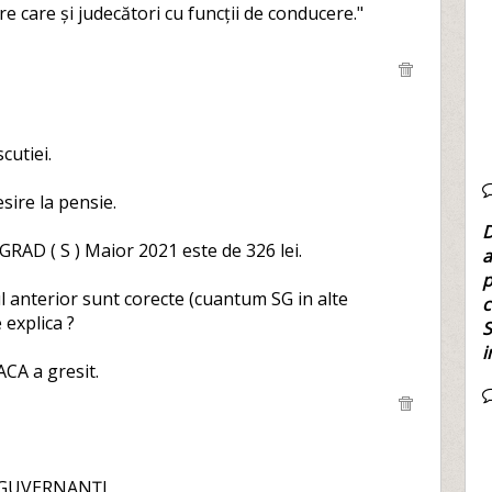
re care și judecători cu funcții de conducere."
cutiei.
ire la pensie.
D
RAD ( S ) Maior 2021 este de 326 lei.
a
p
 anterior sunt corecte (cuantum SG in alte
c
 explica ?
S
i
CA a gresit.
 GUVERNANȚI,