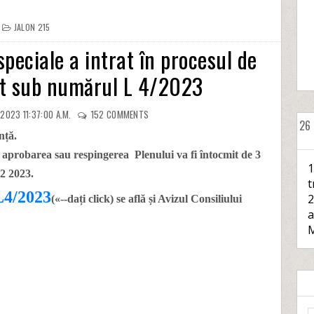
JALON 215
 speciale a intrat în procesul de
at sub numărul L 4/2023
2023 11:37:00 A.M.
152
COMMENTS
26
nță.
 aprobarea sau respingerea Plenului va fi întocmit de 3
1
02 2023.
t
L4/2023
2
(«--dați click) se află și Avizul Consiliului
a
M