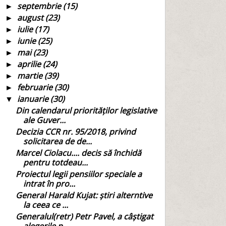
septembrie
(15)
►
august
(23)
►
iulie
(17)
►
iunie
(25)
►
mai
(23)
►
aprilie
(24)
►
martie
(39)
►
februarie
(30)
►
ianuarie
(30)
▼
Din calendarul priorităților legislative
ale Guver...
Decizia CCR nr. 95/2018, privind
solicitarea de de...
Marcel Ciolacu.... decis să închidă
pentru totdeau...
Proiectul legii pensiilor speciale a
intrat în pro...
General Harald Kujat: știri alterntive
la ceea ce ...
Generalul(retr) Petr Pavel, a câștigat