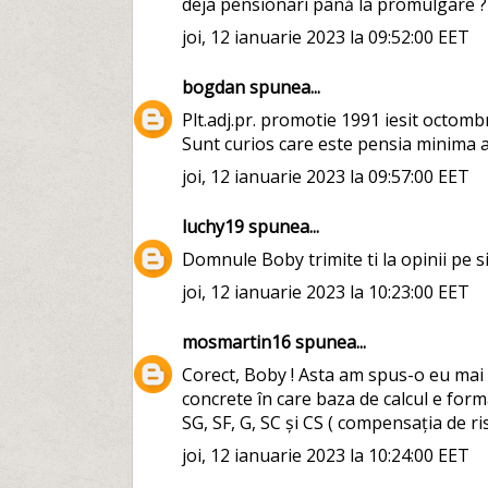
deja pensionari până la promulgare ?
joi, 12 ianuarie 2023 la 09:52:00 EET
bogdan
spunea...
Plt.adj.pr. promotie 1991 iesit octo
Sunt curios care este pensia minima a 
joi, 12 ianuarie 2023 la 09:57:00 EET
luchy19
spunea...
Domnule Boby trimite ti la opinii pe s
joi, 12 ianuarie 2023 la 10:23:00 EET
mosmartin16
spunea...
Corect, Boby ! Asta am spus-o eu mai 
concrete în care baza de calcul e for
SG, SF, G, SC și CS ( compensația de risc
joi, 12 ianuarie 2023 la 10:24:00 EET