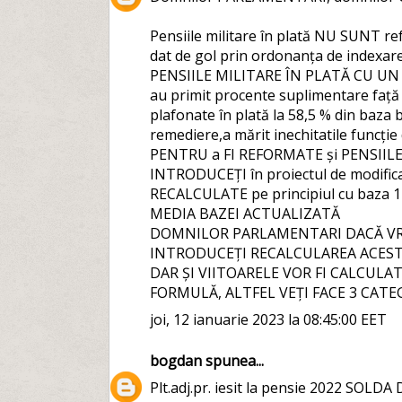
Pensiile militare în plată NU SUNT r
dat de gol prin ordonanța de indexare
PENSIILE MILITARE ÎN PLATĂ CU U
au primit procente suplimentare față d
plafonate în plată la 58,5 % din baza b
remediere,a mărit inechitatile funcți
PENTRU a FI REFORMATE și PENSIILE
INTRODUCEȚI în proiectul de modificare
RECALCULATE pe principiul cu baza 
MEDIA BAZEI ACTUALIZATĂ
DOMNILOR PARLAMENTARI DACĂ VREȚ
INTRODUCEȚI RECALCULAREA ACESTO
DAR ȘI VIITOARELE VOR FI CALCULA
FORMULĂ, ALTFEL VEȚI FACE 3 CAT
joi, 12 ianuarie 2023 la 08:45:00 EET
bogdan
spunea...
Plt.adj.pr. iesit la pensie 2022 SOLDA