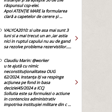
instanței și să aștepte 30 de zile
răspunsul csp-elei.
Apoi ATENȚIE MARE la formularea
clară a capetelor de cerere și ...
VALYCA2010:
si uite asa mai sunt 3
luni si a mai trecut un an ,iar astia
nici in ruptul capului nu au de gand
sa rezolve problema rezervistilor.....
Claudiu Marin:
@worker
u te ajută cu nimic
neconstituționalitatea OUG
62/2024. Instanța iți va respinge
acțiunea pe fond in basa
deciziei45/2024 a ICCJ
Sollutia este sa formulezi o actiune
in contencios administrativ
impotriva institușiei militare din c ...