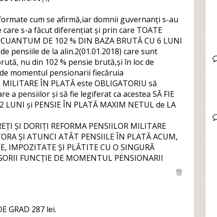
eformate cum se afirmă,iar domnii guvernanți s-au
 care s-a făcut diferențiat și prin care TOATE
N CUANTUM DE 102 % DIN BAZA BRUTĂ CU 6 LUNI
e pensiile de la alin.2(01.01.2018) care sunt
rută, nu din 102 % pensie brută,și în loc de
e de momentul pensionarii fiecăruia
 MILITARE ÎN PLATĂ este OBLIGATORIU să
 a pensiilor și să fie legiferat ca acestea SĂ FIE
12 LUNI și PENSIE ÎN PLATĂ MAXIM NETUL de LA
I ȘI DORIȚI REFORMA PENSIILOR MILITARE
RA ȘI ATUNCI ATÂT PENSIILE ÎN PLATĂ ACUM,
TE, IMPOZITATE ȘI PLĂTITE CU O SINGURĂ
EGORII FUNCȚIE DE MOMENTUL PENSIONARII
 DE GRAD 287 lei.