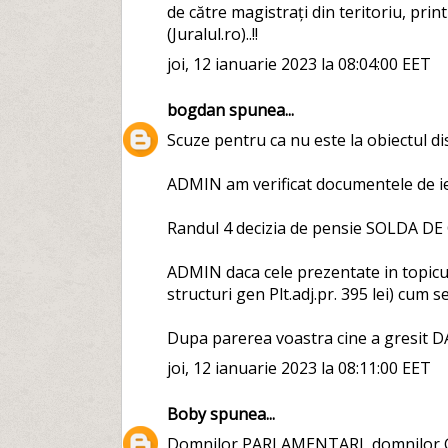
de către magistrați din teritoriu, print
(Juralul.ro)..!!
joi, 12 ianuarie 2023 la 08:04:00 EET
bogdan
spunea...
Scuze pentru ca nu este la obiectul dis
ADMIN am verificat documentele de ies
Randul 4 decizia de pensie SOLDA DE G
ADMIN daca cele prezentate in topicul
structuri gen Plt.adj.pr. 395 lei) cum se
Dupa parerea voastra cine a gresit DA
joi, 12 ianuarie 2023 la 08:11:00 EET
Boby
spunea...
Domnilor PARLAMENTARI, domnilor