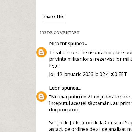
Share This:
152 DE COMENTARII:
Nico.tnt
spunea...
Treaba n-o sa fie usoara!Imi place pun
privinta militarilor si rezervistilor mil
lege!
joi, 12 ianuarie 2023 la 02:41:00 EET
Leon
spunea...
"Nu mai puțin de 21 de judecători cer, 
începutul acestei săptămâni, au primi
doi procurori.
Secția de Judecători de la Consiliul Su
astăzi, pe ordinea de zi, de analizat n