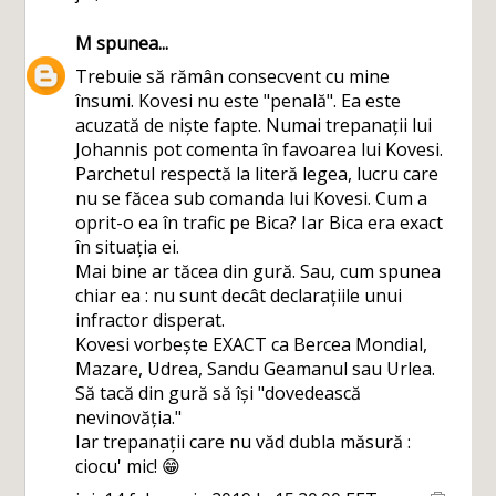
M
spunea...
Trebuie să rămân consecvent cu mine
însumi. Kovesi nu este "penală". Ea este
acuzată de niște fapte. Numai trepanații lui
Johannis pot comenta în favoarea lui Kovesi.
Parchetul respectă la literă legea, lucru care
nu se făcea sub comanda lui Kovesi. Cum a
oprit-o ea în trafic pe Bica? Iar Bica era exact
în situația ei.
Mai bine ar tăcea din gură. Sau, cum spunea
chiar ea : nu sunt decât declarațiile unui
infractor disperat.
Kovesi vorbește EXACT ca Bercea Mondial,
Mazare, Udrea, Sandu Geamanul sau Urlea.
Să tacă din gură să își "dovedească
nevinovăția."
Iar trepanații care nu văd dubla măsură :
ciocu' mic! 😁