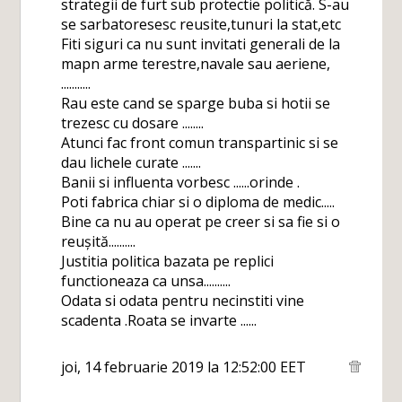
strategii de furt sub protectie politică. S-au
se sarbatoresesc reusite,tunuri la stat,etc
Fiti siguri ca nu sunt invitati generali de la
mapn arme terestre,navale sau aeriene,
...........
Rau este cand se sparge buba si hotii se
trezesc cu dosare ........
Atunci fac front comun transpartinic si se
dau lichele curate .......
Banii si influenta vorbesc ......orinde .
Poti fabrica chiar si o diploma de medic.....
Bine ca nu au operat pe creer si sa fie si o
reușită..........
Justitia politica bazata pe replici
functioneaza ca unsa..........
Odata si odata pentru necinstiti vine
scadenta .Roata se invarte ......
joi, 14 februarie 2019 la 12:52:00 EET