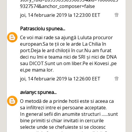
9327574&anchor_composer=false
joi, 14 februarie 2019 la 12:23:00 EET
Patrascioiu
spunea...
Ce voi mai rade sa ajungă Luluta procuror
european.Sa te ții ce le arde La Chilia în
port.Deja le ard chiloții în cur.Nu am furat
deci nu îmi e teama nici de SRI și nici de DNA
sau DICOT.Sunt un om liber.Pe ei Kovesi ,pe
ei,pe mama lor.
joi, 14 februarie 2019 la 12:26:00 EET
avianyc
spunea...
O metodă de a prinde hotii este si aceea ca
sa infiltrezi intre ei persoane acceptate.
In general sefii din anumite structuri .......sunt
bine primiti si chiar invitati in cercurile
selecte unde se chefuieste si se clocesc