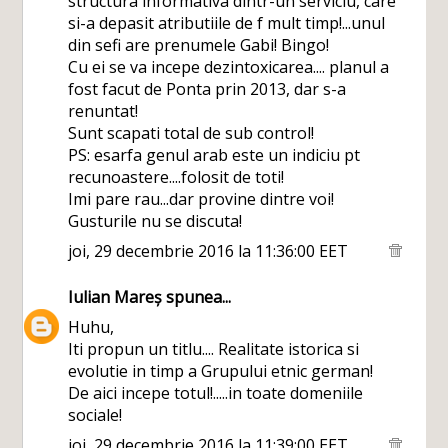
structura informativa dintr-un serviciu, care
si-a depasit atributiile de f mult timp!...unul
din sefi are prenumele Gabi! Bingo!
Cu ei se va incepe dezintoxicarea.... planul a
fost facut de Ponta prin 2013, dar s-a
renuntat!
Sunt scapati total de sub control!
PS: esarfa genul arab este un indiciu pt
recunoastere....folosit de toti!
Imi pare rau...dar provine dintre voi!
Gusturile nu se discuta!
joi, 29 decembrie 2016 la 11:36:00 EET
Iulian Mareș
spunea...
Huhu,
Iti propun un titlu.... Realitate istorica si
evolutie in timp a Grupului etnic german!
De aici incepe totul!.....in toate domeniile
sociale!
joi, 29 decembrie 2016 la 11:39:00 EET