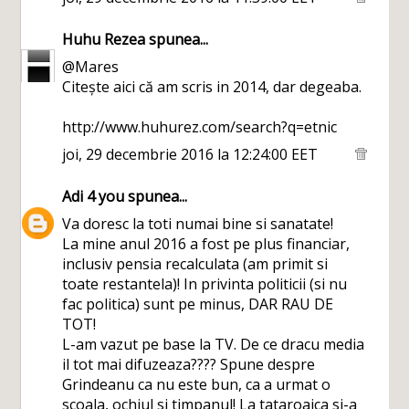
Huhu Rezea
spunea...
@Mares
Citește aici că am scris in 2014, dar degeaba.
http://www.huhurez.com/search?q=etnic
joi, 29 decembrie 2016 la 12:24:00 EET
Adi 4 you
spunea...
Va doresc la toti numai bine si sanatate!
La mine anul 2016 a fost pe plus financiar,
inclusiv pensia recalculata (am primit si
toate restantela)! In privinta politicii (si nu
fac politica) sunt pe minus, DAR RAU DE
TOT!
L-am vazut pe base la TV. De ce dracu media
il tot mai difuzeaza???? Spune despre
Grindeanu ca nu este bun, ca a urmat o
scoala, ochiul si timpanul! La tataroaica si-a