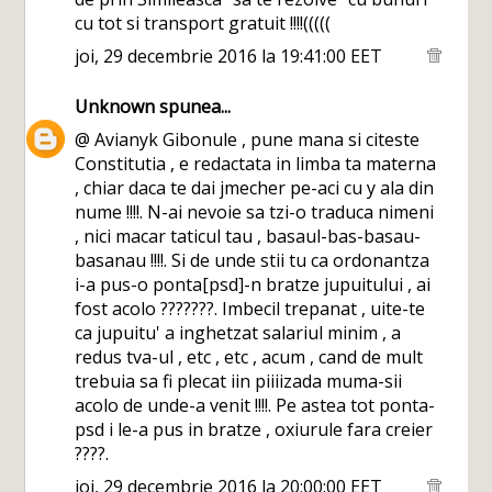
cu tot si transport gratuit !!!!(((((
joi, 29 decembrie 2016 la 19:41:00 EET
Unknown
spunea...
@ Avianyk Gibonule , pune mana si citeste
Constitutia , e redactata in limba ta materna
, chiar daca te dai jmecher pe-aci cu y ala din
nume !!!!. N-ai nevoie sa tzi-o traduca nimeni
, nici macar taticul tau , basaul-bas-basau-
basanau !!!!. Si de unde stii tu ca ordonantza
i-a pus-o ponta[psd]-n bratze jupuitului , ai
fost acolo ???????. Imbecil trepanat , uite-te
ca jupuitu' a inghetzat salariul minim , a
redus tva-ul , etc , etc , acum , cand de mult
trebuia sa fi plecat iin piiiizada muma-sii
acolo de unde-a venit !!!!. Pe astea tot ponta-
psd i le-a pus in bratze , oxiurule fara creier
????.
joi, 29 decembrie 2016 la 20:00:00 EET