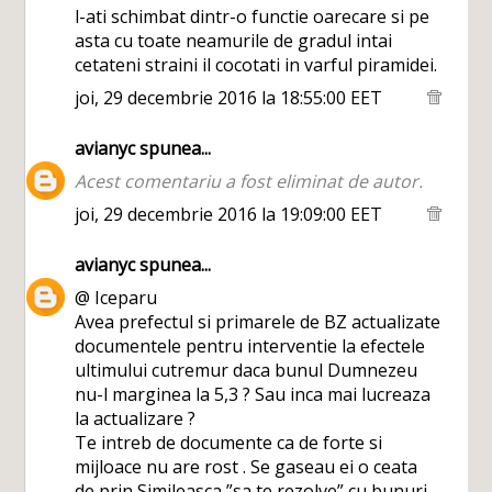
l-ati schimbat dintr-o functie oarecare si pe
asta cu toate neamurile de gradul intai
cetateni straini il cocotati in varful piramidei.
joi, 29 decembrie 2016 la 18:55:00 EET
avianyc
spunea...
Acest comentariu a fost eliminat de autor.
joi, 29 decembrie 2016 la 19:09:00 EET
avianyc
spunea...
@ Iceparu
Avea prefectul si primarele de BZ actualizate
documentele pentru interventie la efectele
ultimului cutremur daca bunul Dumnezeu
nu-l marginea la 5,3 ? Sau inca mai lucreaza
la actualizare ?
Te intreb de documente ca de forte si
mijloace nu are rost . Se gaseau ei o ceata
de prin Simileasca ”sa te rezolve” cu bunuri