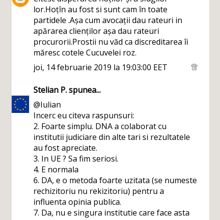
lor.Hoțîn au fost si sunt cam în toate
partidele .Așa cum avocații dau rateuri in
apărarea clienților așa dau rateuri
procurorii.Prostii nu văd ca discreditarea îi
măresc cotele Cucuvelei roz.
joi, 14 februarie 2019 la 19:03:00 EET
Stelian P.
spunea...
@Iulian
Incerc eu citeva raspunsuri:
2. Foarte simplu. DNA a colaborat cu
institutii judiciare din alte tari si rezultatele
au fost apreciate.
3. In UE ? Sa fim seriosi.
4. E normala
6. DA, e o metoda foarte uzitata (se numeste
rechizitoriu nu rekizitoriu) pentru a
influenta opinia publica.
7. Da, nu e singura institutie care face asta