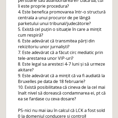
persoane sau abandonarea ei? Daca da, cui
îi este proprie procedura?
4. Este benefica promovarea într-o structură
centrala a unui procuror de pe lângă
parketului unui tribunal/judecătorie?
5. Există cel puțin o situație în care a mințit
cum respiră?
6. Este adevărat că transmitea părți din
rekizitoriu unor jurnaliști?
7. Este adevărat că a făcut circ mediatic prin
tele-arestarea unor VIP-uri?
8. Este legal sa arestezi 4-7 luni și să urmeze
akitare?
9. Este adevărat că a mințit că va fi audiată la
Bruxelles pe data de 18 februarie?
10. Există posibilitatea că cineva de la cel mai
înalt nivel să dorească condamnarea ei, pt că
ea se fardase cu ceva dosare?
PS-nici nu mai iau în calcul că LCK a fost sold
0 la domeniul conducere și control!