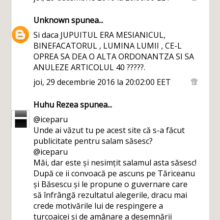
Unknown
spunea...
Si daca JUPUITUL ERA MESIANICUL,
BINEFACATORUL , LUMINA LUMII , CE-L
OPREA SA DEA O ALTA ORDONANTZA SI SA
ANULEZE ARTICOLUL 40 ?????.
joi, 29 decembrie 2016 la 20:02:00 EET
Huhu Rezea
spunea...
@iceparu
Unde ai văzut tu pe acest site că s-a făcut
publicitate pentru salam săsesc?
@iceparu
Măi, dar este și nesimțit salamul asta săsesc!
După ce ii convoacă pe ascuns pe Tăriceanu
și Băsescu și le propune o guvernare care
să înfrângă rezultatul alegerile, dracu mai
crede motivările lui de respingere a
turcoaicei și de amânare a desemnării