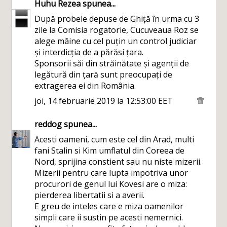
Huhu Rezea
spunea...
După probele depuse de Ghiță în urma cu 3
zile la Comisia rogatorie, Cucuveaua Roz se
alege mâine cu cel puțin un control judiciar
și interdicția de a părăsi țara.
Sponsorii săi din străinătate și agenții de
legătură din țară sunt preocupați de
extragerea ei din România.
joi, 14 februarie 2019 la 12:53:00 EET
reddog
spunea...
Acesti oameni, cum este cel din Arad, multi
fani Stalin si Kim umflatul din Coreea de
Nord, sprijina constient sau nu niste mizerii.
Mizerii pentru care lupta impotriva unor
procurori de genul lui Kovesi are o miza:
pierderea libertatii si a averii.
E greu de inteles care e miza oamenilor
simpli care ii sustin pe acesti nemernici.