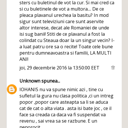
sters cu buletinul de vot la cur. Si mai cred ca
si cu buletinele de vot a multora.... De ce
pleaca plavanul urechea la basitu? In mod
sigur sunt televiziuni care sunt aservite
altor interese, decat ale Romaniei de unde
isi sug banii! Stiti de ce plavanul a fost la
colindat cu Steaua doar la un singur vecin? I-
a luat patru ore sa o recite! Toate cele bune
pentru dumneavoastra si familii, LA MULTI
ANI!
joi, 29 decembrie 2016 la 13:50:00 EET
Unknown
spunea...
IOHANIS nu va spune nimic azi , tine cu
sufletul la gura nu clasa politica ,ci un intreg
popor ,popor care asteapta sa li se aduca
cat de cat o alta viata . asta isi bate joc , ce il
face sa creada ca daca va fi suspendat va
revenu , sai vrea sa se razbune. E un
nenorocit.