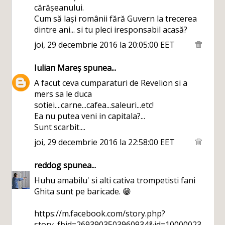
cărășeanului.
Cum să lași românii fără Guvern la trecerea
dintre ani... si tu pleci iresponsabil acasă?
joi, 29 decembrie 2016 la 20:05:00 EET
Iulian Mareș
spunea...
A facut ceva cumparaturi de Revelion si a
mers sa le duca
sotiei....carne...cafea...saleuri...etc!
Ea nu putea veni in capitala?...
Sunt scarbit....
joi, 29 decembrie 2016 la 22:58:00 EET
reddog
spunea...
Huhu amabilu' si alti cativa trompetisti fani
Ghita sunt pe baricade. 😁
https://m.facebook.com/story.php?
story_fbid=2693903503960934&id=10000023