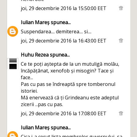
joi, 29 decembrie 2016 la 15:50:00 EET
Iulian Mareș
spunea...
Suspendarea.... demiterea.... si....
joi, 29 decembrie 2016 la 16:43:00 EET
Huhu Rezea
spunea...
Ce te poți aștepta de la un mutuligă molâu,
încăpățânat, xenofob și misogin? Tace și
face...
Pas cu pas se îndreaptă spre tomberonul
istoriei.
Mă enervează că ți Grindeanu este adeptul
zicerii ...pas cu pas.
joi, 29 decembrie 2016 la 17:08:00 EET
Iulian Mareș
spunea...
Cica i-a cerut lista membrolor guvernului...sa