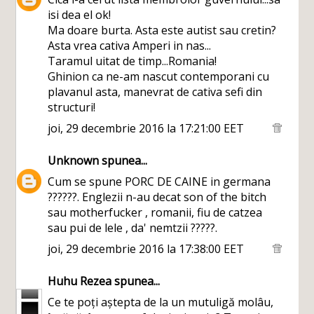
isi dea el ok!
Ma doare burta. Asta este autist sau cretin?
Asta vrea cativa Amperi in nas...
Taramul uitat de timp...Romania!
Ghinion ca ne-am nascut contemporani cu
plavanul asta, manevrat de cativa sefi din
structuri!
joi, 29 decembrie 2016 la 17:21:00 EET
Unknown
spunea...
Cum se spune PORC DE CAINE in germana
??????. Englezii n-au decat son of the bitch
sau motherfucker , romanii, fiu de catzea
sau pui de lele , da' nemtzii ?????.
joi, 29 decembrie 2016 la 17:38:00 EET
Huhu Rezea
spunea...
Ce te poți aștepta de la un mutuligă molâu,