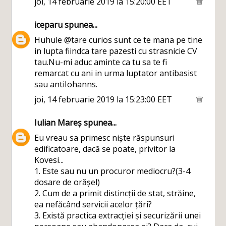
joi, 14 februarie 2019 la 15:20:00 EET
iceparu
spunea...
Huhule @tare curios sunt ce te mana pe tine
in lupta fiindca tare pazesti cu strasnicie CV
tau.Nu-mi aduc aminte ca tu sa te fi
remarcat cu ani in urma luptator antibasist
sau antiIohanns.
joi, 14 februarie 2019 la 15:23:00 EET
Iulian Mareș
spunea...
Eu vreau sa primesc niște răspunsuri
edificatoare, dacă se poate, privitor la
Kovesi...
1. Este sau nu un procuror mediocru?(3-4
dosare de orășel)
2. Cum de a primit distincții de stat, străine,
ea nefăcând servicii acelor țări?
3. Există practica extracției și securizării unei