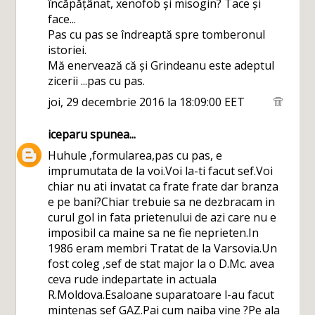
încăpățânat, xenofob și misogin? Tace și
face...
Pas cu pas se îndreaptă spre tomberonul
istoriei.
Mă enervează că și Grindeanu este adeptul
zicerii ...pas cu pas.
joi, 29 decembrie 2016 la 18:09:00 EET
iceparu
spunea...
Huhule ,formularea,pas cu pas, e
imprumutata de la voi.Voi la-ti facut sef.Voi
chiar nu ati invatat ca frate frate dar branza
e pe bani?Chiar trebuie sa ne dezbracam in
curul gol in fata prietenului de azi care nu e
imposibil ca maine sa ne fie neprieten.In
1986 eram membri Tratat de la Varsovia.Un
fost coleg ,sef de stat major la o D.Mc. avea
ceva rude indepartate in actuala
R.Moldova.Esaloane suparatoare l-au facut
mintenas sef GAZ.Pai cum naiba vine ?Pe ala