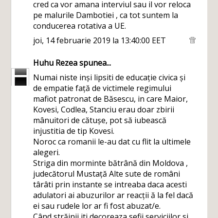
cred ca vor amana interviul sau il vor reloca
pe malurile Dambotiei , ca tot suntem la
conducerea rotativa a UE.
joi, 14 februarie 2019 la 13:40:00 EET
Huhu Rezea
spunea...
Numai niste inși lipsiti de educație civica și
de empatie față de victimele regimului
mafiot patronat de Băsescu, in care Maior,
Kovesi, Codlea, Stanciu erau doar zbirii
mânuitori de cătușe, pot să iubească
injustitia de tip Kovesi.
Noroc ca romanii le-au dat cu flit la ultimele
alegeri.
Striga din morminte bătrână din Moldova ,
judecătorul Mustață Alte sute de români
târâti prin instante se intreaba daca acesti
adulatori ai abuzurilor ar reacții ă la fel dacă
ei sau rudele lor ar fi fost abuzat/e.
Când străinii iti decoreaza sefii serviciilor si