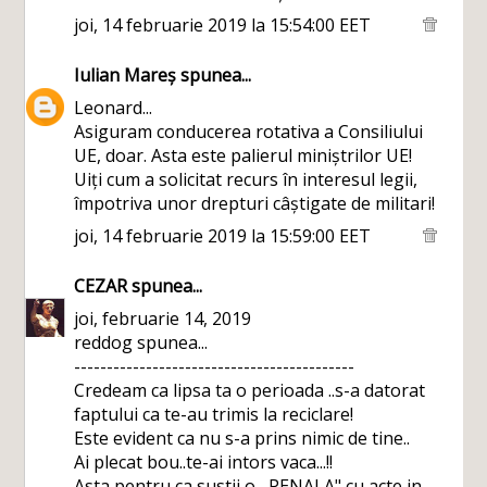
joi, 14 februarie 2019 la 15:54:00 EET
Iulian Mareș
spunea...
Leonard...
Asiguram conducerea rotativa a Consiliului
UE, doar. Asta este palierul miniștrilor UE!
Uiți cum a solicitat recurs în interesul legii,
împotriva unor drepturi câștigate de militari!
joi, 14 februarie 2019 la 15:59:00 EET
CEZAR
spunea...
joi, februarie 14, 2019
reddog spunea...
-------------------------------------------
Credeam ca lipsa ta o perioada ..s-a datorat
faptului ca te-au trimis la reciclare!
Este evident ca nu s-a prins nimic de tine..
Ai plecat bou..te-ai intors vaca...!!
Asta pentru ca sustii o ,,PENALA" cu acte in