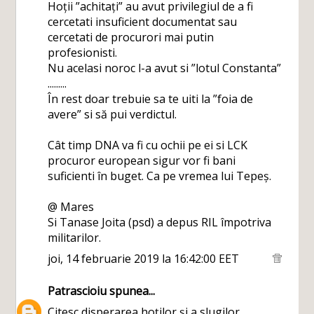
Hoții ”achitați” au avut privilegiul de a fi
cercetati insuficient documentat sau
cercetati de procurori mai putin
profesionisti.
Nu acelasi noroc l-a avut si ”lotul Constanta”
.........
În rest doar trebuie sa te uiti la ”foia de
avere” si să pui verdictul.
Cât timp DNA va fi cu ochii pe ei si LCK
procuror european sigur vor fi bani
suficienti în buget. Ca pe vremea lui Tepeș.
@ Mares
Si Tanase Joita (psd) a depus RIL împotriva
militarilor.
joi, 14 februarie 2019 la 16:42:00 EET
Patrascioiu
spunea...
Citesc disperarea hoților și a slugilor