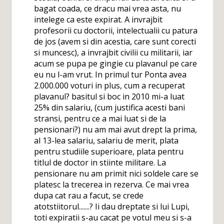
bagat coada, ce dracu mai vrea asta, nu
intelege ca este expirat. A invrajbit
profesorii cu doctorii, intelectualii cu patura
de jos (avem si din acestia, care sunt corecti
si muncesc), a invrajbit civilii cu militarii, iar
acum se pupa pe gingie cu plavanul pe care
eu nu l-am vrut. In primul tur Ponta avea
2.000.000 voturi in plus, cum a recuperat
plavanul? basitul si boc in 2010 mi-a luat
25% din salariu, (cum justifica acesti bani
stransi, pentru ce a mai luat si de la
pensionari?) nu am mai avut drept la prima,
al 13-lea salariu, salariu de merit, plata
pentru studiile superioare, plata pentru
titlul de doctor in stiinte militare. La
pensionare nu am primit nici soldele care se
platesc la trecerea in rezerva. Ce mai vrea
dupa cat rau a facut, se crede
atotstiitorul.......? Ii dau dreptate si lui Lupi,
toti expiratii s-au cacat pe votul meu si s-a