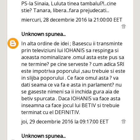
PS-la Sinaia, Luluta tinea tambalul?!...cine
stie? Tanara, libera...fara prejudecati...
miercuri, 28 decembrie 2016 la 21:00:00 EET
Unknown
spunea...
In alta ordine de idei ; Basescu ii transminte
prin televiziuni lui IOHANIS sa respinga si
aceasta nominalizare .omul asta este pus sa
ne termine? pe cine serveste ? cum adica SRI
este impotriva poporului ,sau trebuie si este
in slijba poporului . Ce face omul asta ? va
dati seama ce va fa e asta in parlament? nu
se gaseste nimeni sa ii inchida gura aia de
betiv spurcata . Daca IOHANIS va face asta
inseamna ca face jocul lui BETIV si trebuie
terminat cu el DEFINITIV.
joi, 29 decembrie 2016 la 09:17:00 EET
Unknown
spunea...