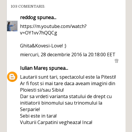
103 COMENTARII:
reddog
spunea...
https://m.youtube.com/watch?
v=OY1vv7hQQCg
Ghita&Kovesi-Love! :)
miercuri, 28 decembrie 2016 la 20:18:00 EET
Iulian Mareș
spunea...
Lautarii sunt tari, spectacolul este la Pitesti!
Ar fi fost si mai tare daca aveam imagini din
Ploiesti si/sau Sibiu!
Dar sa vrdeti varianta statului de drept cu
initiatorii binomului sau trinomului la
Serparie!
Sebi este in tara!
Vulturii Carpatini vegheaza! Inca!