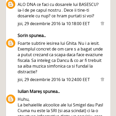
ALO DNA ce faci cu dosarele lui BASESCU?
ia-l de pe capul nostru . Dece ii tine-ti
dosarele cu nup? ce hram purtati si voi?
joi, 29 decembrie 2016 la 10:18:00 EET
Sorin
spunea...
Foarte subtire iesirea lui Ghita. Nu i a iesit.
Exemplul concret de om care s a bagat unde
a putut crezand ca scapa daca face evaziune
fiscala. Sa inteleg ca Dancu & co ar fi trebuit
sa aiba muzica simfonica ca si fundal la
distractie?
joi, 29 decembrie 2016 la 10:24:00 EET
Iulian Mareș
spunea...
Huhu,
La behaielile alcoolice ale lui Smigel dau Pas!
Ciuma nu este la SRI (si asa scindat) ci la o