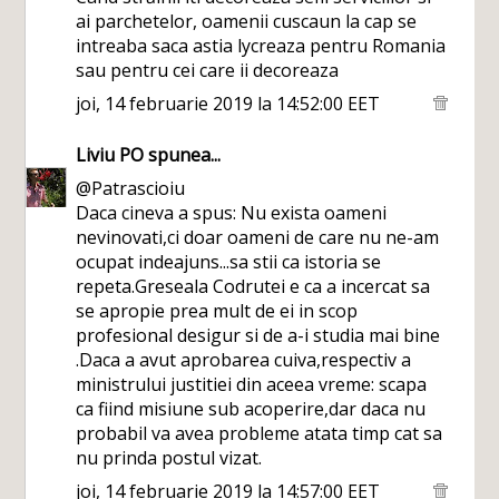
ai parchetelor, oamenii cuscaun la cap se
intreaba saca astia lycreaza pentru Romania
sau pentru cei care ii decoreaza
joi, 14 februarie 2019 la 14:52:00 EET
Liviu PO
spunea...
@Patrascioiu
Daca cineva a spus: Nu exista oameni
nevinovati,ci doar oameni de care nu ne-am
ocupat indeajuns...sa stii ca istoria se
repeta.Greseala Codrutei e ca a incercat sa
se apropie prea mult de ei in scop
profesional desigur si de a-i studia mai bine
.Daca a avut aprobarea cuiva,respectiv a
ministrului justitiei din aceea vreme: scapa
ca fiind misiune sub acoperire,dar daca nu
probabil va avea probleme atata timp cat sa
nu prinda postul vizat.
joi, 14 februarie 2019 la 14:57:00 EET