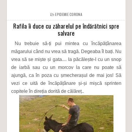
EPIDEMIE CORONA
Rafila îi duce cu zăharelul pe îndărătnici spre
salvare
Nu trebuie să-ți pui mintea cu încăpățânarea
măgarului când nu vrea să tragă. Degeaba îl bați. Nu
vrea să se miște și gata.... Ia păcălește-l cu un snop
de iarbă sau cu un morcov la care nu poate să
ajungă, ca în poza cu șmecherașul de mai jos! Să
vezi ce uită de încăpățânare și-și mișcă sprinten
copitele în direția dorită de călăreț..