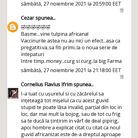
sâmbătă, 27 noiembrie 2021 la 20:59:00 EET
Cezar
spunea...
🤣🤣🤣🤣🤣🤣
Basme....vine tulpina africana!
Vaccinurile astea nu au nici un efect...asa ca
pregatiti.va..sa fiti primi..la o noua serie de
intepaturi
Intre timp..money...curg si curg..la big Farma
sâmbătă, 27 noiembrie 2021 la 21:18:00 EET
Cornelius Flavius Ifrim
spunea...
I-a luat cu ușurelul si cu zăcărelul sa
ințețeagă tot mișelul ca cu acest guvid
stupid te poate lăsa invalid, parțial din loc in
loc, dar mai mult la bojog, sau de tot cu frig
sa te ducă la țintirim in vârf de deal pipirig,
apoi hombre a explicat citat cu citat ca noul
guvid africanizat este de-a dreptul aproape