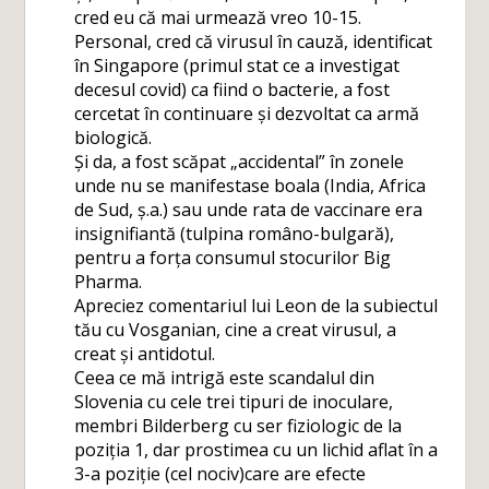
cred eu că mai urmează vreo 10-15.
Personal, cred că virusul în cauză, identificat
în Singapore (primul stat ce a investigat
decesul covid) ca fiind o bacterie, a fost
cercetat în continuare și dezvoltat ca armă
biologică.
Și da, a fost scăpat „accidental” în zonele
unde nu se manifestase boala (India, Africa
de Sud, ș.a.) sau unde rata de vaccinare era
insignifiantă (tulpina româno-bulgară),
pentru a forța consumul stocurilor Big
Pharma.
Apreciez comentariul lui Leon de la subiectul
tău cu Vosganian, cine a creat virusul, a
creat și antidotul.
Ceea ce mă intrigă este scandalul din
Slovenia cu cele trei tipuri de inoculare,
membri Bilderberg cu ser fiziologic de la
poziția 1, dar prostimea cu un lichid aflat în a
3-a poziție (cel nociv)care are efecte