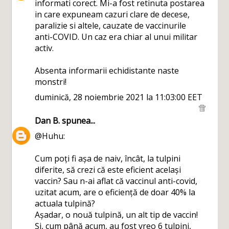
informati corect. Mi-a fost retinuta postarea
in care expuneam cazuri clare de decese,
paralizie si altele, cauzate de vaccinurile
anti-COVID. Un caz era chiar al unui militar
activ.
Absenta informarii echidistante naste
monstri!
duminică, 28 noiembrie 2021 la 11:03:00 EET
Dan B.
spunea...
@Huhu:
Cum poți fi așa de naiv, încât, la tulpini
diferite, să crezi că este eficient același
vaccin? Sau n-ai aflat că vaccinul anti-covid,
uzitat acum, are o eficiență de doar 40% la
actuala tulpină?
Așadar, o nouă tulpină, un alt tip de vaccin!
Și, cum până acum, au fost vreo 6 tulpini,