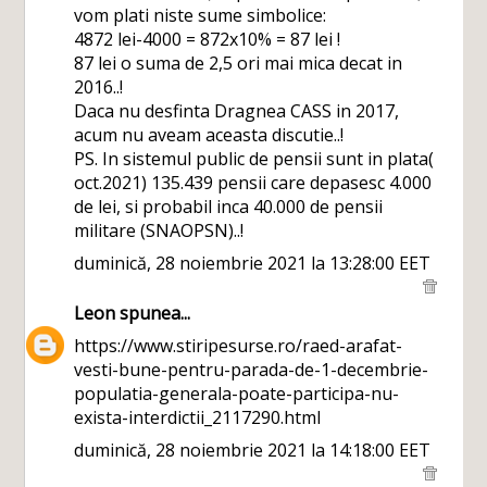
vom plati niste sume simbolice:
4872 lei-4000 = 872x10% = 87 lei !
87 lei o suma de 2,5 ori mai mica decat in
2016..!
Daca nu desfinta Dragnea CASS in 2017,
acum nu aveam aceasta discutie..!
PS. In sistemul public de pensii sunt in plata(
oct.2021) 135.439 pensii care depasesc 4.000
de lei, si probabil inca 40.000 de pensii
militare (SNAOPSN)..!
duminică, 28 noiembrie 2021 la 13:28:00 EET
Leon
spunea...
https://www.stiripesurse.ro/raed-arafat-
vesti-bune-pentru-parada-de-1-decembrie-
populatia-generala-poate-participa-nu-
exista-interdictii_2117290.html
duminică, 28 noiembrie 2021 la 14:18:00 EET