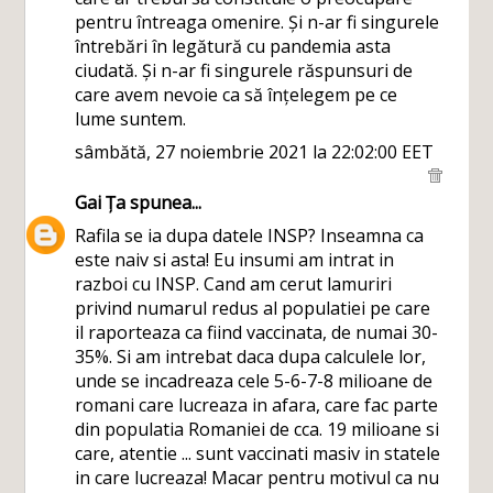
pentru întreaga omenire. Și n-ar fi singurele
întrebări în legătură cu pandemia asta
ciudată. Și n-ar fi singurele răspunsuri de
care avem nevoie ca să înțelegem pe ce
lume suntem.
sâmbătă, 27 noiembrie 2021 la 22:02:00 EET
Gai Ța
spunea...
Rafila se ia dupa datele INSP? Inseamna ca
este naiv si asta! Eu insumi am intrat in
razboi cu INSP. Cand am cerut lamuriri
privind numarul redus al populatiei pe care
il raporteaza ca fiind vaccinata, de numai 30-
35%. Si am intrebat daca dupa calculele lor,
unde se incadreaza cele 5-6-7-8 milioane de
romani care lucreaza in afara, care fac parte
din populatia Romaniei de cca. 19 milioane si
care, atentie ... sunt vaccinati masiv in statele
in care lucreaza! Macar pentru motivul ca nu