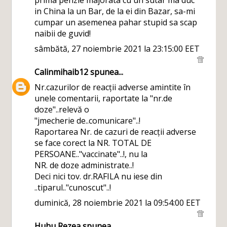
prima penzie majorata cu un sutar ma duc
in China la un Bar, de la ei din Bazar, sa-mi
cumpar un asemenea pahar stupid sa scap
naibii de guvid!
sâmbătă, 27 noiembrie 2021 la 23:15:00 EET
Calinmihaib12
spunea...
Nr.cazurilor de reacții adverse amintite în
unele comentarii, raportate la "nr.de
doze"..relevă o
"jmecherie de..comunicare"..!
Raportarea Nr. de cazuri de reacții adverse
se face corect la NR. TOTAL DE
PERSOANE.."vaccinate"..!, nu la
NR. de doze administrate..!
Deci nici tov. dr.RAFILA nu iese din
..tiparul.."cunoscut"..!
duminică, 28 noiembrie 2021 la 09:54:00 EET
Huhu Rezea
spunea...