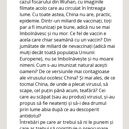
cazul focarului din Wuhan, cu imaginile
filmate acolo care au circulat în întreaga
lume. Cu toate astea, China nu are, practic,
epidemie. Dintr-un miliard de vaccinați, toți
par a fi imunizați pe bune, adică nu se mai
îmbolnăvesc și nu mor. Ce fel de vaccin e
acela care chiar seamănă cu un vaccin? Din
jumătate de miliard de nevaccinați (adică mai
mulți decât toată populația Uniunii
Europene), nu se îmbolnăvește și nu moare
nimeni. Cum s-au imunizat natural acești
oameni? De ce versiunile mai contagioase
ale virusului ocolesc China? Și mai ales, de ce
tocmai China, de unde a plecat virusul, să
scape, cel puțin până acum, teafără? Cei
care au scăpat (sau au produs) virusul, și-au
propus să fie neatenți și să-i dea drumul
prin lume abia după ce au descoperit
antidotul?
Întrebări pe care ar trebui să ni le punem și
care ar trebui să constituie o preocupare