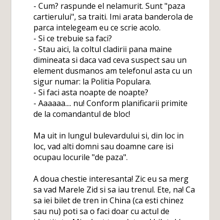
- Cum? raspunde el nelamurit. Sunt "paza
cartierului", sa traiti. Imi arata banderola de
parca intelegeam eu ce scrie acolo.
- Si ce trebuie sa faci?
- Stau aici, la coltul cladirii pana maine
dimineata si daca vad ceva suspect sau un
element dusmanos am telefonul asta cu un
sigur numar: la Politia Populara.
- Si faci asta noapte de noapte?
- Aaaaaa.... nu! Conform planificarii primite
de la comandantul de bloc!
Ma uit in lungul bulevardului si, din loc in
loc, vad alti domni sau doamne care isi
ocupau locurile "de paza".
A doua chestie interesanta! Zic eu sa merg
sa vad Marele Zid si sa iau trenul. Ete, na! Ca
sa iei bilet de tren in China (ca esti chinez
sau nu) poti sa o faci doar cu actul de