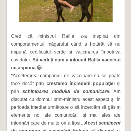
Cred că ministrul Rafila s-a inspirat din
comportamentul măgarului când a hotârât să nu
impună certificatul verde si vaccinarea împotriva
covidului.
Să vedeți cum a inlocuit Rafila vaccinul
cu aspirina.😃
“Accelerarea campaniei de vaccinare nu se poate
face decât prin
creşterea încrederii populaţiei
şi
prin
schimbarea modului de comunicare
. Am
discutat cu domnul prim-ministru acest aspect şi în
perioada imediat următoare o să încercăm să găsim
elemente noi ale comunicării şi mai ales ale
informări care de multe ori a lipsit.
Acest sentiment
de impunere al vaccinării trebuie să dispară
şi