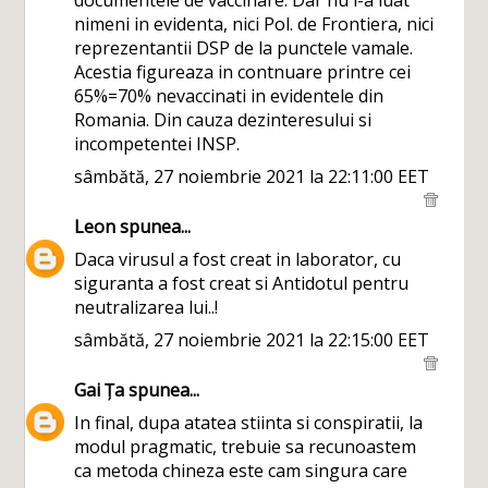
documentele de vaccinare. Dar nu i-a luat
nimeni in evidenta, nici Pol. de Frontiera, nici
reprezentantii DSP de la punctele vamale.
Acestia figureaza in contnuare printre cei
65%=70% nevaccinati in evidentele din
Romania. Din cauza dezinteresului si
incompetentei INSP.
sâmbătă, 27 noiembrie 2021 la 22:11:00 EET
Leon
spunea...
Daca virusul a fost creat in laborator, cu
siguranta a fost creat si Antidotul pentru
neutralizarea lui..!
sâmbătă, 27 noiembrie 2021 la 22:15:00 EET
Gai Ța
spunea...
In final, dupa atatea stiinta si conspiratii, la
modul pragmatic, trebuie sa recunoastem
ca metoda chineza este cam singura care