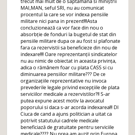
trecut mai mult de o saptamana si miniștrii
MAI,MAN, seful SRI, nu au comunicat
procentul la care se vor indexa pensiile
militare nici pana in prezent!!!!Asta
concluzionează ca vor face din nou o
absorbție de fonduri la bugetul de stat din
pensiile militare dupa ce au fost si plafonate
fara ca rezervistii sa beneficieze din nou de
indexare!!!! Oare reprezentanții sindicatelor
nu au nimic de obiectat in aceasta privința,
adica o rămânem foar cu plata CASS si cu
diminuarea pensiilor militare??? De ce
organizațiile reprezentative nu invoca
prevederile legale privind excepțiile de plata
serviciilor medicale a rezervistilor?!! S-ar
putea expune acest motiv la avocatul
poporului si daca s-ar acorda indexarea!!! Dl
Ciuca de cand a ajuns politician a uitat ca
potrivit statutului cadrele medicale
beneficiază de gratuitate pentru serviciile
medicale???? Nu prea am auzit prin Europa