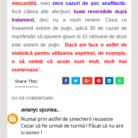
miocardită,
vreo
zece cazuri de şoc anafilactic
,
încă câteva alte afecţiuni,
toate reversibile după
tratament
,
deci nu a murit nimeni. Ceea ce
înseamnă extrem de puţin, adică 30 de cazuri de
manifestări să spunem grave la 10 milioane de doze
este extrem de puţin.
Dacă am face o astfel de
statistică pentru utilizarea aspirinei, de exemplu,
o să vedeţi că acolo sunt mult, mult mai
numeroase
”.
Share This:
155 DE COMENTARII:
avianyc
spunea...
Numai prin astfel de șmecherii reuseste
Cezar să fie urmat de turmă ! Păcat că nu are
si sonor !