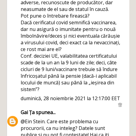
adverse, recunoscute de producător, dar
neasumate de el sau de statul în cauză.
Pot pune o întrebare firească?
Dacă cerificatul covid semnifică vaccinarea,
dar nu asigură o imunitate pentru o nouă
îmbolnăvire/deces și nici eventuala cărăușie
a virusului covid, deci exact ca la nevaccinați,
ce rost mai are el?
Conf. deciziei UE, valabilitatea certificatului
scade de la un an la 9 luni de zile; deci, câte
cicluri de 9 luni/vaccinare trebuie să îndure
înfricoșatul până la pensie (dacă-i aplicabil
locului de muncă) sau până la „ieșirea din
sistem”?
duminică, 28 noiembrie 2021 la 12:17:00 EET
Gai Ța
spunea...
@Ein Stein. Care este problema cu
procurorii, ca nu inteleg? Datele sunt
publice si nu pot fi contestate! Hai ca iti