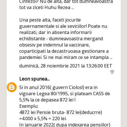
Cintezoi? Nu de alta, dar tot dumneavoastra
tot va ziceti Huhu Rezea ...
Una peste alta, faceti jocurile
guvernamentale si ale seviciilor! Poate nu
realizati, dar in absenta informarii
echidistante - dumneavoastra mergand
obsesiv pe indemnul la vaccinare,
coparticipati la dezastruoasa gestionare a
pandemiei. Si ne mai miram ce se intampla ...
duminică, 28 noiembrie 2021 la 13:26:00 EET
Leon
spunea...
Si in anul 2016( guvern Ciolos!) era in
vigoare Legea 80/1995, si plateam CASS de
5,5% la ce depasea 872 lei !
Exemplu:
4872 lei Pensie bruta- 872 lei(deducrre)
=4.000 x 5,5% = 220 lei.
In ianuarie 2022( dupa indexarea pensiilor)