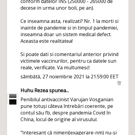
conform datelor INS (250000 - 265000 de
decese in urma unor boli, pe an).
Ce inseamna asta, realizati? Nr. 1 la morti si
inainte de pandemie si in timpul pandemiei,
inseamna doar un sistem medical defect.
Aceasta este realitatea!
Si poate dati si comentariul anterior privind
victimele vaccinurilor, pentru ca datele sun
reale, verificate. Va multumesc!
sâmbătă, 27 noiembrie 2021 la 21:59:00 EET
Huhu Rezea
spunea...
Penibilul antivaccinist Varujan Vosganian
pune totuși câteva întrebări coerente, pe
contul său fb, despre pandemia Covid în
China, locul de origine al virusului:
"Interesant că nimeni(exagerare-nm) nu-și