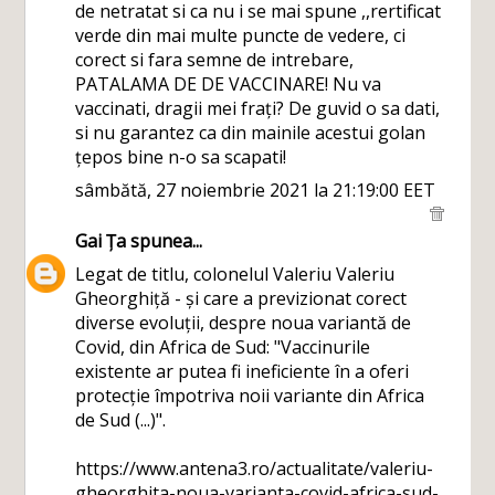
de netratat si ca nu i se mai spune ,,rertificat
verde din mai multe puncte de vedere, ci
corect si fara semne de intrebare,
PATALAMA DE DE VACCINARE! Nu va
vaccinati, dragii mei frați? De guvid o sa dati,
si nu garantez ca din mainile acestui golan
țepos bine n-o sa scapati!
sâmbătă, 27 noiembrie 2021 la 21:19:00 EET
Gai Ța
spunea...
Legat de titlu, colonelul Valeriu Valeriu
Gheorghiță - și care a previzionat corect
diverse evoluții, despre noua variantă de
Covid, din Africa de Sud: "Vaccinurile
existente ar putea fi ineficiente în a oferi
protecție împotriva noii variante din Africa
de Sud (...)".
https://www.antena3.ro/actualitate/valeriu-
gheorghita-noua-varianta-covid-africa-sud-