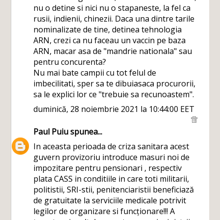
nu o detine si nici nu o stapaneste, la fel ca
rusii, indienii, chinezii. Daca una dintre tarile
nominalizate de tine, detinea tehnologia
ARN, crezi ca nu faceau un vaccin pe baza
ARN, macar asa de "mandrie nationala" sau
pentru concurenta?
Nu mai bate campii cu tot felul de
imbecilitati, sper sa te dibuiasaca procurorii,
sa le explici lor ce "trebuie sa recunoastem".
duminică, 28 noiembrie 2021 la 10:44:00 EET
Paul Puiu
spunea...
In aceasta perioada de criza sanitara acest
guvern provizoriu introduce masuri noi de
impozitare pentru pensionari , respectiv
plata CASS in conditiile in care toti militarii,
politistii, SRI-stii, penitenciaristii beneficiază
de gratuitate la serviciile medicale potrivit
legilor de organizare si funcționare!!! A