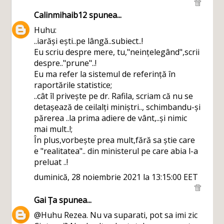
Calinmihaib12
spunea...
Huhu:
..iarăși ești..pe lângă..subiect..!
Eu scriu despre mere, tu,"neințelegând",scrii
despre.."prune"..!
Eu ma refer la sistemul de referință în
raportările statistice;
..cât îl privește pe dr. Rafila, scriam că nu se
detașează de ceilalți miniștri.., schimbandu-și
părerea ..la prima adiere de vânt,..și nimic
mai mult..!;
În plus,vorbește prea mult,fără sa știe care
e "realitatea".. din ministerul pe care abia l-a
preluat ..!
duminică, 28 noiembrie 2021 la 13:15:00 EET
Gai Ța
spunea...
@Huhu Rezea. Nu va suparati, pot sa imi zic