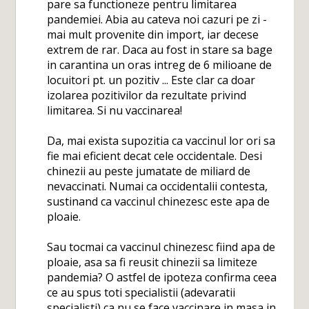
pare sa functioneze pentru limitarea
pandemiei. Abia au cateva noi cazuri pe zi -
mai mult provenite din import, iar decese
extrem de rar. Daca au fost in stare sa bage
in carantina un oras intreg de 6 milioane de
locuitori pt. un pozitiv ... Este clar ca doar
izolarea pozitivilor da rezultate privind
limitarea. Si nu vaccinarea!
Da, mai exista supozitia ca vaccinul lor ori sa
fie mai eficient decat cele occidentale. Desi
chinezii au peste jumatate de miliard de
nevaccinati. Numai ca occidentalii contesta,
sustinand ca vaccinul chinezesc este apa de
ploaie.
Sau tocmai ca vaccinul chinezesc fiind apa de
ploaie, asa sa fi reusit chinezii sa limiteze
pandemia? O astfel de ipoteza confirma ceea
ce au spus toti specialistii (adevaratii
specialisti) ca nu se face vaccinare in masa in