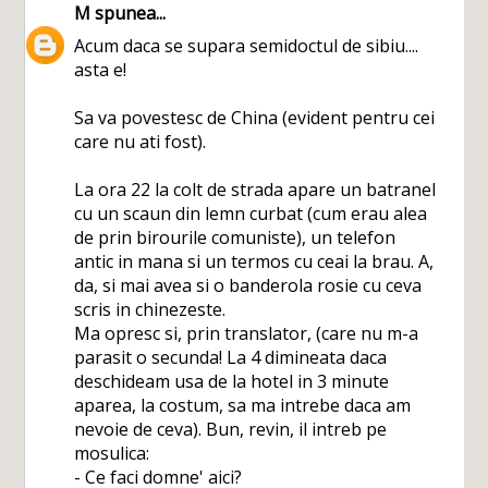
M
spunea...
Acum daca se supara semidoctul de sibiu....
asta e!
Sa va povestesc de China (evident pentru cei
care nu ati fost).
La ora 22 la colt de strada apare un batranel
cu un scaun din lemn curbat (cum erau alea
de prin birourile comuniste), un telefon
antic in mana si un termos cu ceai la brau. A,
da, si mai avea si o banderola rosie cu ceva
scris in chinezeste.
Ma opresc si, prin translator, (care nu m-a
parasit o secunda! La 4 dimineata daca
deschideam usa de la hotel in 3 minute
aparea, la costum, sa ma intrebe daca am
nevoie de ceva). Bun, revin, il intreb pe
mosulica:
- Ce faci domne' aici?