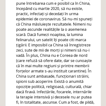
pune întrebarea cum e posibil ca în China,
începând cu martie 2020, să nu existe,
practic, infectați și decedați în urma
epidemiei de coronavirus. Să nu-mi spuneți
că China măsluiește rezultatele. Nimeni nu
poate ascunde realitățile la o asemenea
scară. Dacă fumezi noaptea, la lumina
felinarului, un satelit îți poate citi marca
țigării. E imposibil ca China să înregistreze
zeci, sute de mii de morți și nimeni să nu-i
vadă. În plus, China nu e Coreea de nord
(care refuză să ofere date, dar se cunoaște
că în mai multe regiuni și printre membrii
forțelor armate s-au instituit carantine). În
China sunt ambasade, funcționari străini,
spioni sub acoperire. Există o anumită
opoziție politică, religioasă, culturală, chiar
dacă firavă. Infectările, focarele, internările
la terapie intensivă și decesele nu ar putea
fi, în totalitate, ascunse. Cum a fost, de pildă,