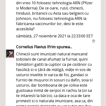
din vreo 10 folosesc tehnologia ARN (Pfizer
si Moderna). De ce oare, rusii, chinezii,
hindusii, britanicii cu Asta sau belgieni cu
Johnson, nu folosesc tehnologia ARN la
fabricarea vaccinurilor lor, desi le este
accesibila?
sâmbătă, 27 noiembrie 2021 la 22:33:00 EET
Cornelius Flavius Ifrim
spunea...
Chinezii sunt imunizati natural mancand
țobolani de canal afumați la furnal, quini
hămăitori gatiti la cuptior ca pe ciolănor cu
fasolică si-o țâră de măligă, mâțe in sos de
usturoi invelite in varza de foi, gandaci si
furnici de mușuroi in sosuri cu dafin, soia si
usturoi, dar bomboana de pe coliva este
gustoasa inimă de serpoi in rachiu la țoi sa
te intaresti la bărzoi, ca daca e oca de tare
primesti si o naturala imunizare, asa ca, din