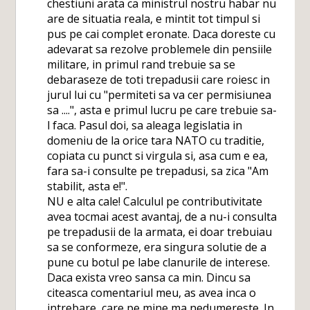
chestiuni arata ca ministrul nostru habar nu
are de situatia reala, e mintit tot timpul si
pus pe cai complet eronate. Daca doreste cu
adevarat sa rezolve problemele din pensiile
militare, in primul rand trebuie sa se
debaraseze de toti trepadusii care roiesc in
jurul lui cu "permiteti sa va cer permisiunea
sa ....", asta e primul lucru pe care trebuie sa-
l faca. Pasul doi, sa aleaga legislatia in
domeniu de la orice tara NATO cu traditie,
copiata cu punct si virgula si, asa cum e ea,
fara sa-i consulte pe trepadusi, sa zica "Am
stabilit, asta e!".
NU e alta cale! Calculul pe contributivitate
avea tocmai acest avantaj, de a nu-i consulta
pe trepadusii de la armata, ei doar trebuiau
sa se conformeze, era singura solutie de a
pune cu botul pe labe clanurile de interese.
Daca exista vreo sansa ca min. Dincu sa
citeasca comentariul meu, as avea inca o
intrebare, care pe mine ma nedumereste. In