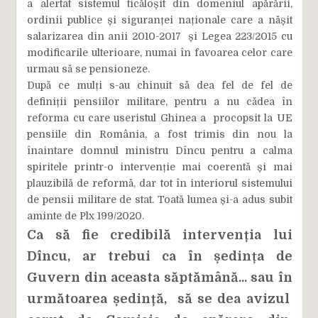
a alertat sistemul ticăloșit din domeniul apărării,
ordinii publice și siguranței naționale care a nășit
salarizarea din anii 2010-2017 și Legea 223/2015 cu
modificarile ulterioare, numai în favoarea celor care
urmau să se pensioneze.
După ce mulți s-au chinuit să dea fel de fel de
definiții pensiilor militare, pentru a nu cădea în
reforma cu care useristul Ghinea a procopsit la UE
pensiile din România, a fost trimis din nou la
înaintare domnul ministru Dîncu pentru a calma
spiritele printr-o intervenție mai coerentă și mai
plauzibilă de reformă, dar tot în interiorul sistemului
de pensii militare de stat. Toată lumea și-a adus subit
aminte de Plx 199/2020.
Ca să fie credibilă intervenția lui
Dîncu, ar trebui ca în ședința de
Guvern din aceasta săptămână... sau în
următoarea ședință, să se dea avizul