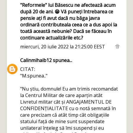
"Reformele" lui Băsescu ne afectează acum
după 20 de ani. 😁 Vă puneți întrebarea ce
pensie ați fi avut dacă nu băga javra
ordinară contributeala ceea ce a dus apoi la
toată această nebunie? Dacă se făceau în
continuare actualizările etc.?
miercuri, 20 iulie 2022 la 21:25:00 EEST
Calinmihaib12
spunea...
CITAT:
"M.spunea.."
"Nu știu, domnule! Eu am trimis recomandat
la Centrul Militar de care aparțin atât
Livretul militar cât și ANGAJAMENTUL DE
CONFIDENȚIALITATE cu o notă semnată în
care precizam că atât timp cât obligațiile
statului față de mine sunt suspendate
unilateral înțeleg să îmi suspend și eu