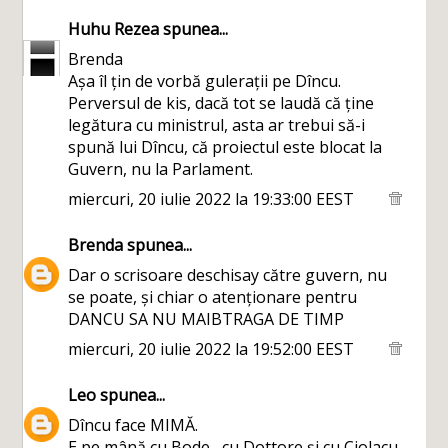
Huhu Rezea
spunea...
Brenda
Așa îl țin de vorbă gulerații pe Dîncu.
Perversul de kis, dacă tot se laudă că ține
legătura cu ministrul, asta ar trebui să-i
spună lui Dîncu, că proiectul este blocat la
Guvern, nu la Parlament.
miercuri, 20 iulie 2022 la 19:33:00 EEST
Brenda
spunea...
Dar o scrisoare deschisay către guvern, nu
se poate, și chiar o atenționare pentru
DANCU SA NU MAIBTRAGA DE TIMP
miercuri, 20 iulie 2022 la 19:52:00 EEST
Leo
spunea...
Dîncu face MIMĂ.
E pe mână cu Bode , cu Dottore și cu Ciolacu.