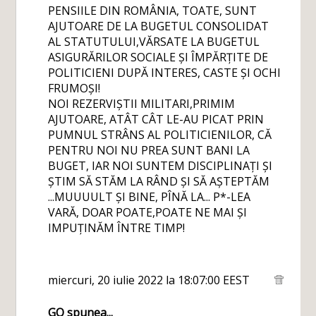
PENSIILE DIN ROMÂNIA, TOATE, SUNT
AJUTOARE DE LA BUGETUL CONSOLIDAT
AL STATUTULUI,VĂRSATE LA BUGETUL
ASIGURĂRILOR SOCIALE ȘI ÎMPĂRȚITE DE
POLITICIENI DUPĂ INTERES, CASTE ȘI OCHI
FRUMOȘI!
NOI REZERVIȘTII MILITARI,PRIMIM
AJUTOARE, ATÂT CÂT LE-AU PICAT PRIN
PUMNUL STRÂNS AL POLITICIENILOR, CĂ
PENTRU NOI NU PREA SUNT BANI LA
BUGET, IAR NOI SUNTEM DISCIPLINAȚI ȘI
ȘTIM SĂ STĂM LA RÂND ȘI SĂ AȘTEPTĂM
...MUUUULT ȘI BINE, PÎNĂ LA... P*-LEA
VARĂ, DOAR POATE,POATE NE MAI ȘI
IMPUȚINĂM ÎNTRE TIMP!
miercuri, 20 iulie 2022 la 18:07:00 EEST
GO
spunea...