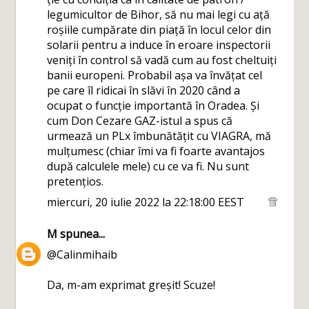
legumicultor de Bihor, să nu mai legi cu ață
roșiile cumpărate din piață în locul celor din
solarii pentru a induce în eroare inspectorii
veniți în control să vadă cum au fost cheltuiți
banii europeni. Probabil așa va învățat cel
pe care îl ridicai în slăvi în 2020 când a
ocupat o funcție importantă în Oradea. Și
cum Don Cezare GAZ-istul a spus că
urmează un PLx îmbunătățit cu VIAGRA, mă
mulțumesc (chiar îmi va fi foarte avantajos
după calculele mele) cu ce va fi. Nu sunt
pretențios.
miercuri, 20 iulie 2022 la 22:18:00 EEST
M
spunea...
@Calinmihaib
Da, m-am exprimat greșit! Scuze!