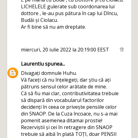
LICHELELE gulerate sub coordonarea lui
dottore , le-au pus pătura în cap lui Dîncu,
Budăi și Ciolacu.
Ar fi bine să nu am dreptate.
miercuri, 20 iulie 2022 la 20:19:00 EEST
Laurentiu
spunea...
Divagați domnule Huhu.
Vă faceți că nu înțelegeți, dar știu că ați
pătruns sensul celor arătate de mine.
Că să fiu mai clar, contributivitatea trebuie
să dispară din vocabularul factorilor
decidenți în ceea ce privește pensiile celor
din SNAOP. De la Cuza încoace, nu s-a mai
pomenit asemenea ditamai prostie!
Rezerviștii și cei în retragere din SNAOP
trebuie să aibă în plată TOȚI, doar PENSII