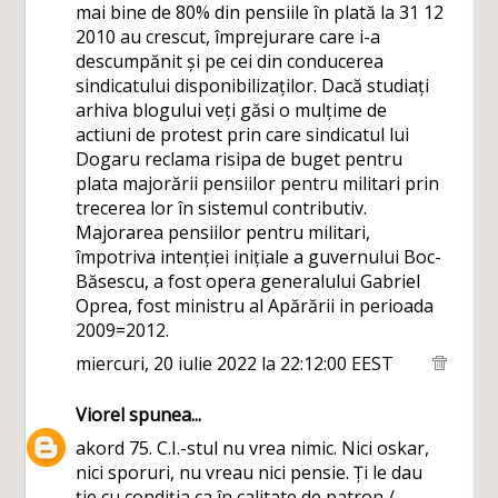
mai bine de 80% din pensiile în plată la 31 12
2010 au crescut, împrejurare care i-a
descumpănit și pe cei din conducerea
sindicatului disponibilizaților. Dacă studiați
arhiva blogului veți găsi o mulțime de
actiuni de protest prin care sindicatul lui
Dogaru reclama risipa de buget pentru
plata majorării pensiilor pentru militari prin
trecerea lor în sistemul contributiv.
Majorarea pensiilor pentru militari,
împotriva intenției inițiale a guvernului Boc-
Băsescu, a fost opera generalului Gabriel
Oprea, fost ministru al Apărării in perioada
2009=2012.
miercuri, 20 iulie 2022 la 22:12:00 EEST
Viorel
spunea...
akord 75. C.I.-stul nu vrea nimic. Nici oskar,
nici sporuri, nu vreau nici pensie. Ți le dau
ție cu condiția ca în calitate de patron /