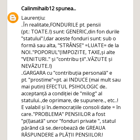
Calinmihaib12
spunea...
Laurențiu:
..În realitate,FONDURILE pt. pensii
(pt.: TOATE..!) sunt: GENERIC,din fon durile
"statului".!,dar aceste fonduri sunt: sub o
formă sau alta, "STRÂNSE" =LUATE= de la
NOI.."POPORUL"(IMPOZITE, TAXE,și alte
"VENITURI.." și "contribu ții"..VĂZUTE și
NEVĂZUTE..!)
..GARGARA cu "contribuția personală" e
pt. "prostime"=pt. ai INDUCE (mai mult sau
mai putin) EFECTUL PSIHOLOGIC de..
acceptanță a condiției de "milog" al
statului..,de oprimare, de supunere.., etc...!
E valabil și în..democrațiile consoli date = în
care.."PROBLEMA" PENSIILOR a fost
"p(l)asată" unor "fonduri private ", statul
părând că se..derobează de GREAUA
RĂSPUNDERE a PLĂȚII PENSIILOR.!