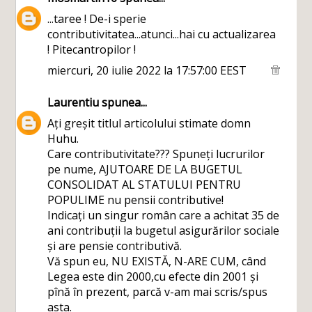
...taree ! De-i sperie
contributivitatea...atunci...hai cu actualizarea
! Pitecantropilor !
miercuri, 20 iulie 2022 la 17:57:00 EEST
Laurentiu
spunea...
Ați greșit titlul articolului stimate domn
Huhu.
Care contributivitate??? Spuneți lucrurilor
pe nume, AJUTOARE DE LA BUGETUL
CONSOLIDAT AL STATULUI PENTRU
POPULIME nu pensii contributive!
Indicați un singur român care a achitat 35 de
ani contribuții la bugetul asigurărilor sociale
și are pensie contributivă.
Vă spun eu, NU EXISTĂ, N-ARE CUM, când
Legea este din 2000,cu efecte din 2001 și
pînă în prezent, parcă v-am mai scris/spus
asta.