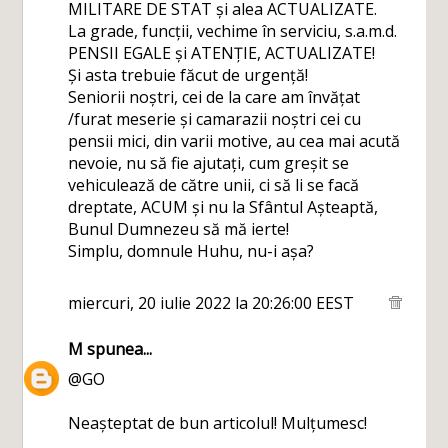
MILITARE DE STAT și alea ACTUALIZATE.
La grade, funcții, vechime în serviciu, s.a.m.d.
PENSII EGALE și ATENȚIE, ACTUALIZATE!
Și asta trebuie făcut de urgență!
Seniorii noștri, cei de la care am învățat
/furat meserie și camarazii noștri cei cu
pensii mici, din varii motive, au cea mai acută
nevoie, nu să fie ajutați, cum greșit se
vehiculează de către unii, ci să li se facă
dreptate, ACUM și nu la Sfântul Așteaptă,
Bunul Dumnezeu să mă ierte!
Simplu, domnule Huhu, nu-i așa?
miercuri, 20 iulie 2022 la 20:26:00 EEST
M
spunea...
@GO
Neașteptat de bun articolul! Mulțumesc!