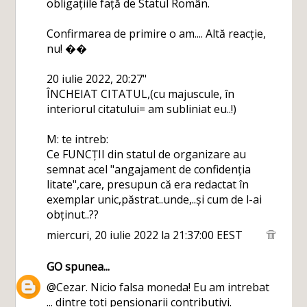
obligațiile față de Statul Român.
Confirmarea de primire o am.... Altă reacție,
nu! ��
20 iulie 2022, 20:27"
ÎNCHEIAT CITATUL,(cu majuscule, în
interiorul citatului= am subliniat eu..!)
M: te intreb:
Ce FUNCȚII din statul de organizare au
semnat acel "angajament de confidenția
litate",care, presupun că era redactat în
exemplar unic,păstrat..unde,..și cum de l-ai
obținut..??
miercuri, 20 iulie 2022 la 21:37:00 EEST
GO
spunea...
@Cezar. Nicio falsa moneda! Eu am intrebat
... dintre toti pensionarii contributivi.