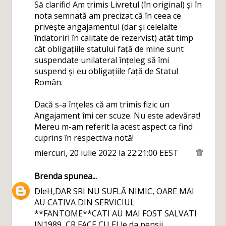
Să clarific! Am trimis Livretul (în original) și în
nota semnată am precizat că în ceea ce
privește angajamentul (dar și celelalte
îndatoriri în calitate de rezervist) atât timp
cât obligațiile statului față de mine sunt
suspendate unilateral înțeleg să îmi
suspend și eu obligațiile față de Statul
Român.
Dacă s-a înțeles că am trimis fizic un
Angajament îmi cer scuze. Nu este adevărat!
Mereu m-am referit la acest aspect ca find
cuprins în respectiva notă!
miercuri, 20 iulie 2022 la 22:21:00 EEST
Brenda
spunea...
DleH,DAR SRI NU SUFLĂ NIMIC, OARE MAI
AU CATIVA DIN SERVICIUL
**FANTOME**CATI AU MAI FOST SALVATI
IN1989 ,CR FACE CU EI le da pensii