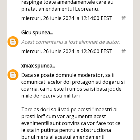
respinge toate amendamentele care au
piratat amendamentul Leoreanu.
miercuri, 26 iunie 2024 la 12:14:00 EEST
Gicu
spunea...
Acest comentariu a fost eliminat de autor.
miercuri, 26 iunie 2024 la 12:26:00 EEST
xmax
spunea...
Daca se poate domnule moderator, sa ii
comunicati acelor doi protagonisti dogaru si
coarna, ca nu este frumos sa isi bata joc de
miile de rezervisti militari.
Tare as dori sa ii vad pe acesti "maestri ai
prostiilor" cum vor argumenta acest
eveniment!!! sunt convins ca vor face tot ce
le sta in putinta pentru a obstructiona
bunul mers al acestui amendament!