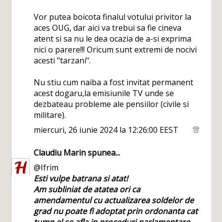
Vor putea boicota finalul votului privitor la
aces OUG, dar aici va trebui sa fie cineva
atent si sa nu le dea ocazia de a-si exprima
nici o parere!!! Oricum sunt extremi de nocivi
acesti "tarzani".
Nu stiu cum naiba a fost invitat permanent
acest dogaru,la emisiunile TV unde se
dezbateau probleme ale pensiilor (civile si
militare).
miercuri, 26 iunie 2024 la 12:26:00 EEST
Claudiu Marin
spunea...
@Ifrim
Esti vulpe batrana si atat!
Am subliniat de atatea ori ca
amendamentul cu actualizarea soldelor de
grad nu poate fi adoptat prin ordonanta cat
tump el se afla in proceduri parlamentare