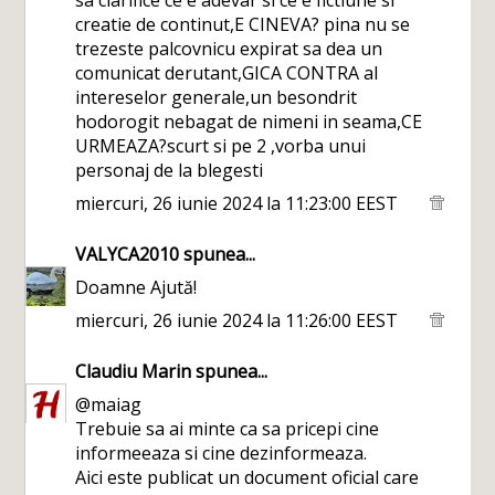
creatie de continut,E CINEVA? pina nu se
trezeste palcovnicu expirat sa dea un
comunicat derutant,GICA CONTRA al
intereselor generale,un besondrit
hodorogit nebagat de nimeni in seama,CE
URMEAZA?scurt si pe 2 ,vorba unui
personaj de la blegesti
miercuri, 26 iunie 2024 la 11:23:00 EEST
VALYCA2010
spunea...
Doamne Ajută!
miercuri, 26 iunie 2024 la 11:26:00 EEST
Claudiu Marin
spunea...
@maiag
Trebuie sa ai minte ca sa pricepi cine
informeeaza si cine dezinformeaza.
Aici este publicat un document oficial care