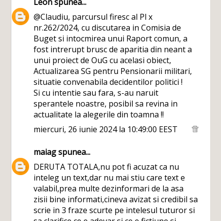
Leon
spunea...
@Claudiu, parcursul firesc al Pl x
nr.262/2024, cu discutarea in Comisia de
Buget si intocmirea unui Raport comun, a
fost intrerupt brusc de aparitia din neant a
unui proiect de OuG cu acelasi obiect,
Actualizarea SG pentru Pensionarii militari,
situatie convenabila decidentilor politici !
Si cu intentie sau fara, s-au naruit
sperantele noastre, posibil sa revina in
actualitate la alegerile din toamna !!
miercuri, 26 iunie 2024 la 10:49:00 EEST
maiag
spunea...
DERUTA TOTALA,nu pot fi acuzat ca nu
inteleg un text,dar nu mai stiu care text e
valabil,prea multe dezinformari de la asa
zisii bine informati,cineva avizat si credibil sa
scrie in 3 fraze scurte pe intelesul tuturor si
sa clarifice ce e adevar si ce e fictiune si