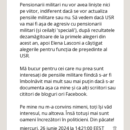
Pensionarii militari nu vor avea liniște nici
pe viitor, indiferent dacă se vor actualiza
pensiile militare sau nu. Să vedem dacă USR
va mai fi așa de agresiv cu pensionarii
militari (și ceilalți 'speciali'), după rezultatele
dezamăgitoare de la primele alegeri din
acest an, apoi Elena Lasconi a câștigat
alegerile pentru funcția de președinte al
USR.
Mă bucur pentru cei care nu prea sunt
interesați de pensiile militare fiindcă s-ar fi
îmbolnăvit mai mult sau mai puțin dacă s-ar
documenta așa ca mine și ca alți scriitori sau
cititori de bloguri ori Facebook.
Pe mine nu m-a convins nimeni, toți își văd
interesul, nu altceva. Însă totuși mai sunt
oameni încrezători în politicieni. Din păcate!
miercuri, 26 iunie 2024 la 14:21:00 EEST