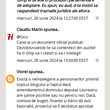
de adoptare. Eu spun, eu aud, d-ta insisti sa
raspandesti traznaile juridice ale altora.
miercuri, 26 iunie 2024 la 12:27:00 EEST
Claudiu Marin
spunea...
@Gicu
Cand ai un document oficial publicat.
Dezobisnuieste-te sa comentezi din auzite!
Fa-ti timp sa-l citesti si sa-l intelegi!
miercuri, 26 iunie 2024 la 13:50:00 EEST
Viorel
spunea...
Există o neînțelegere a pensionarilor privind
topicul blogului și faptul dacă
amendamentul domnului deputat Leoreanu
are șanse pozitive sau nu pentru noi. Dacă,
comisia de buget, finanțe și bănci dă aviz
favorabil, proiectul va fi dezbătut aprobat