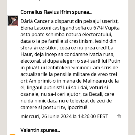
Cornelius Flavius Ifrim
spunea...
Dârlă Cancer a disparut din peisajul userist,
Elena Lasconi castigand sefia cu 67%! Vupița
asta poate schimba natura electoratului,
daca o ia pe familie si crestinism, iesind din
sfera #rezistilor, ceea ce nu prea cred! La
Haur, deja incep sa condamne ivazia rusa,
electoral, si dupa alegeri o sa-i sară lui Putin
in pluă! Lui Dobitoken Siminoc i-am scris de
actualizarile la pensiile militare de vreo trei
ori: Am primit-o in mana de Malineanu de la
el, lingaul putinist! Lui sa-i dai, voturi si
osanale, nu sa-i ceri ajutor, ca Becali, care
nu da nimic daca nu e televizat de zeci de
camere si posturi tv, ipocritul!
miercuri, 26 iunie 2024 la 14:26:00 EEST
Valentin
spunea...