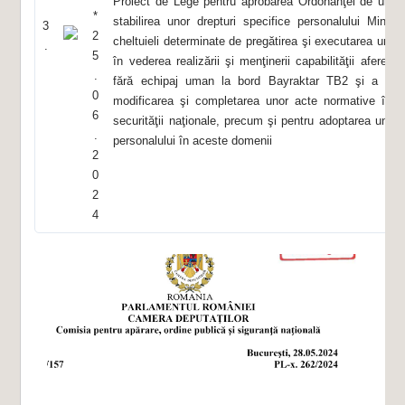
Proiect de Lege pentru aprobarea Ordonanţei de urgen
*
stabilirea unor drepturi specifice personalului Minist
3
2
cheltuieli determinate de pregătirea şi executarea unor mi
.
5
în vederea realizării şi menţinerii capabilităţii aferen
.
fără echipaj uman la bord Bayraktar TB2 şi a alto
0
modificarea şi completarea unor acte normative în dom
6
securităţii naţionale, precum şi pentru adoptarea unor 
.
personalului în aceste domenii
2
0
2
4