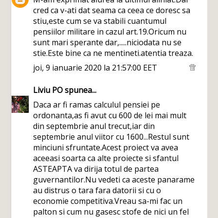
cred ca v-ati dat seama ca ceea ce doresc sa
stiu,este cum se va stabili cuantumul
pensiilor militare in cazul art.19.Oricum nu
sunt mari sperante dar,.....niciodata nu se
stie.Este bine ca ne mentineti.atentia treaza.
joi, 9 ianuarie 2020 la 21:57:00 EET
Liviu PO
spunea...
Daca ar fi ramas calculul pensiei pe
ordonanta,as fi avut cu 600 de lei mai mult
din septembrie anul trecut,iar din
septembrie anul viitor cu 1600...Restul sunt
minciuni sfruntate.Acest proiect va avea
aceeasi soarta ca alte proiecte si sfantul
ASTEAPTA va dirija totul de partea
guvernantilor.Nu vedeti ca aceste panarame
au distrus o tara fara datorii si cu o
economie competitiva.Vreau sa-mi fac un
palton si cum nu gasesc stofe de nici un fel