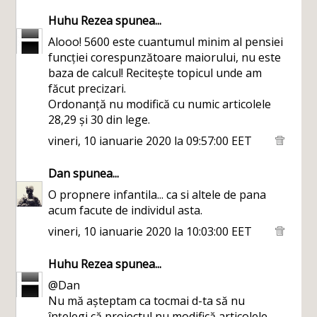
Huhu Rezea
spunea...
Alooo! 5600 este cuantumul minim al pensiei
funcției corespunzătoare maiorului, nu este
baza de calcul! Recitește topicul unde am
făcut precizari.
Ordonanță nu modifică cu numic articolele
28,29 și 30 din lege.
vineri, 10 ianuarie 2020 la 09:57:00 EET
Dan
spunea...
O propnere infantila... ca si altele de pana
acum facute de individul asta.
vineri, 10 ianuarie 2020 la 10:03:00 EET
Huhu Rezea
spunea...
@Dan
Nu mă așteptam ca tocmai d-ta să nu
înțelegi că proiectul nu modifică articolele