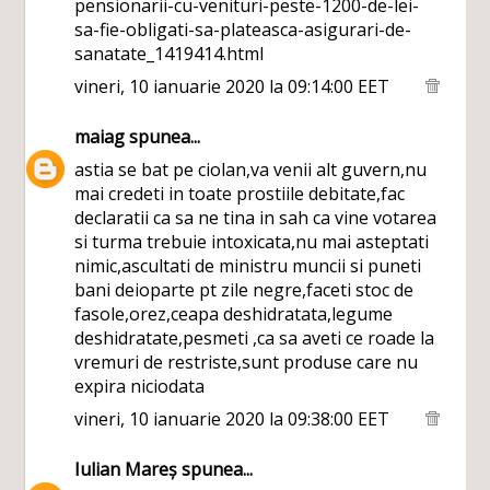
pensionarii-cu-venituri-peste-1200-de-lei-
sa-fie-obligati-sa-plateasca-asigurari-de-
sanatate_1419414.html
vineri, 10 ianuarie 2020 la 09:14:00 EET
maiag
spunea...
astia se bat pe ciolan,va venii alt guvern,nu
mai credeti in toate prostiile debitate,fac
declaratii ca sa ne tina in sah ca vine votarea
si turma trebuie intoxicata,nu mai asteptati
nimic,ascultati de ministru muncii si puneti
bani deioparte pt zile negre,faceti stoc de
fasole,orez,ceapa deshidratata,legume
deshidratate,pesmeti ,ca sa aveti ce roade la
vremuri de restriste,sunt produse care nu
expira niciodata
vineri, 10 ianuarie 2020 la 09:38:00 EET
Iulian Mareș
spunea...