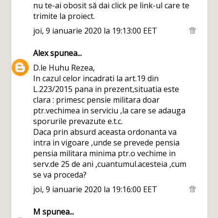
nu te-ai obosit să dai click pe link-ul care te
trimite la proiect.
joi, 9 ianuarie 2020 la 19:13:00 EET
Alex
spunea...
D.le Huhu Rezea,
In cazul celor incadrati la art.19 din
L.223/2015 pana in prezent,situatia este
clara : primesc pensie militara doar
ptr.vechimea in serviciu ,la care se adauga
sporurile prevazute e.t.c.
Daca prin absurd aceasta ordonanta va
intra in vigoare ,unde se prevede pensia
pensia militara minima ptr.o vechime in
serv.de 25 de ani ,cuantumul.acesteia ,cum
se va proceda?
joi, 9 ianuarie 2020 la 19:16:00 EET
M
spunea...