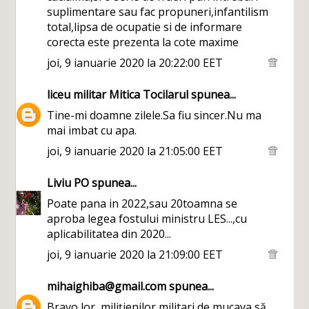
suplimentare sau fac propuneri,infantilism
total,lipsa de ocupatie si de informare
corecta este prezenta la cote maxime
joi, 9 ianuarie 2020 la 20:22:00 EET
liceu militar Mitica Tocilarul
spunea...
Tine-mi doamne zilele.Sa fiu sincer.Nu ma
mai imbat cu apa.
joi, 9 ianuarie 2020 la 21:05:00 EET
Liviu PO
spunea...
Poate pana in 2022,sau 20toamna se
aproba legea fostului ministru LES...,cu
aplicabilitatea din 2020...
joi, 9 ianuarie 2020 la 21:09:00 EET
mihaighiba@gmail.com
spunea...
Bravo lor, milițienilor,militari de mucava să