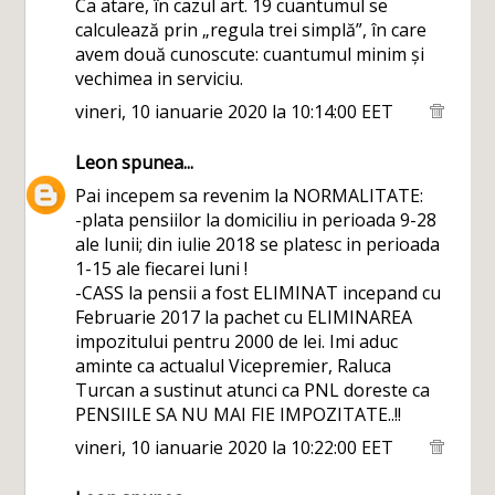
Ca atare, în cazul art. 19 cuantumul se
calculează prin „regula trei simplă”, în care
avem două cunoscute: cuantumul minim și
vechimea in serviciu.
vineri, 10 ianuarie 2020 la 10:14:00 EET
Leon
spunea...
Pai incepem sa revenim la NORMALITATE:
-plata pensiilor la domiciliu in perioada 9-28
ale lunii; din iulie 2018 se platesc in perioada
1-15 ale fiecarei luni !
-CASS la pensii a fost ELIMINAT incepand cu
Februarie 2017 la pachet cu ELIMINAREA
impozitului pentru 2000 de lei. Imi aduc
aminte ca actualul Vicepremier, Raluca
Turcan a sustinut atunci ca PNL doreste ca
PENSIILE SA NU MAI FIE IMPOZITATE..!!
vineri, 10 ianuarie 2020 la 10:22:00 EET