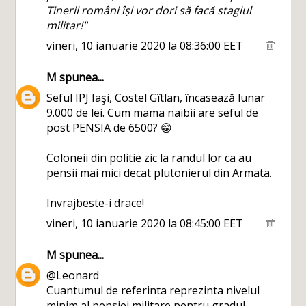
Tinerii români își vor dori să facă stagiul
militar!"
vineri, 10 ianuarie 2020 la 08:36:00 EET
M
spunea...
Seful IPJ Iaşi, Costel Gîtlan, încasează lunar
9.000 de lei. Cum mama naibii are seful de
post PENSIA de 6500? 😁
Coloneii din politie zic la randul lor ca au
pensii mai mici decat plutonierul din Armata.
Invrajbeste-i drace!
vineri, 10 ianuarie 2020 la 08:45:00 EET
M
spunea...
@Leonard
Cuantumul de referinta reprezinta nivelul
minim al pensiei militare pentru gradul