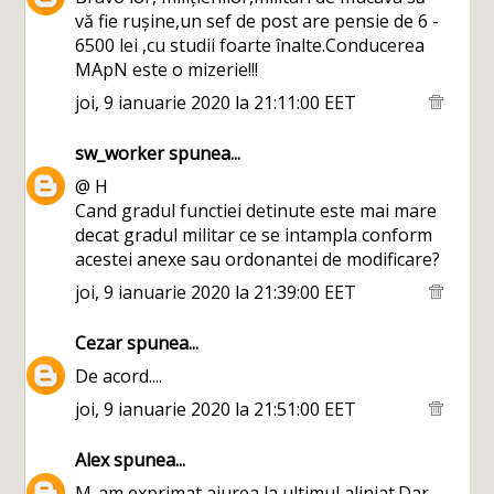
vă fie rușine,un sef de post are pensie de 6 -
6500 lei ,cu studii foarte înalte.Conducerea
MApN este o mizerie!!!
joi, 9 ianuarie 2020 la 21:11:00 EET
sw_worker
spunea...
@ H
Cand gradul functiei detinute este mai mare
decat gradul militar ce se intampla conform
acestei anexe sau ordonantei de modificare?
joi, 9 ianuarie 2020 la 21:39:00 EET
Cezar
spunea...
De acord....
joi, 9 ianuarie 2020 la 21:51:00 EET
Alex
spunea...
M-am exprimat aiurea la ultimul aliniat.Dar