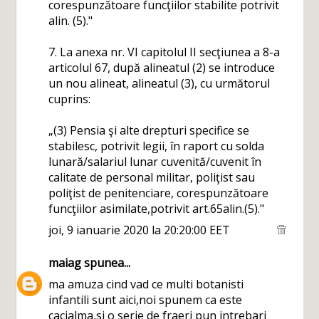
corespunzătoare funcţiilor stabilite potrivit
alin. (5)."
7. La anexa nr. VI capitolul II secţiunea a 8-a
articolul 67, după alineatul (2) se introduce
un nou alineat, alineatul (3), cu următorul
cuprins:
„(3) Pensia şi alte drepturi specifice se
stabilesc, potrivit legii, în raport cu solda
lunară/salariul lunar cuvenită/cuvenit în
calitate de personal militar, poliţist sau
poliţist de penitenciare, corespunzătoare
funcţiilor asimilate,potrivit art.65alin.(5)."
joi, 9 ianuarie 2020 la 20:20:00 EET
maiag
spunea...
ma amuza cind vad ce multi botanisti
infantili sunt aici,noi spunem ca este
cacialma,si o serie de fraeri pun intrebari