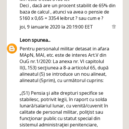
Deci , dacă are un procent stabilit de 65% din
baza de calcul , atunci va avea o pensie de
5160 x 0,65 = 3354 leibrut ? sau cum e ?
joi, 9 ianuarie 2020 la 20:19:00 EET
Leon
spunea...
Pentru personalul militar detasat in afara
MApN, MAI, etc. este de interes Art.V din
OuG nr.1/2020: La anexa nr. VI capitolul
II(L.153) secţiunea a 8-a articolul 65, după
alineatul (5) se introduce un nou alineat,
alineatul (5prim), cu următorul cuprins:
„(51) Pensia şi alte drepturi specifice se
stabilesc, potrivit legii, în raport cu solda
lunară/salariul lunar, cu venită/cuvenit în
calitate de personal militar, poliţist sau
funcţionar public cu statut special din
sistemul administraţiei penitenciare,