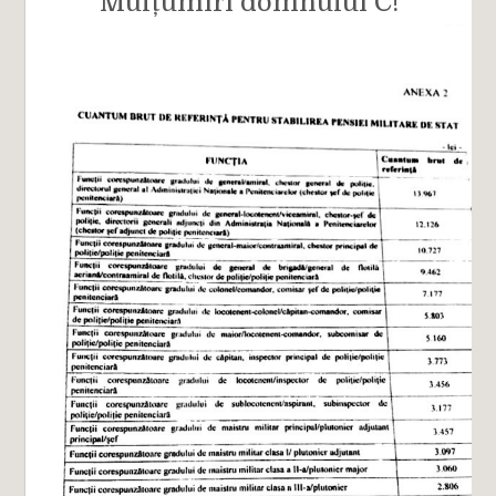
Mulțumiri domnului C!