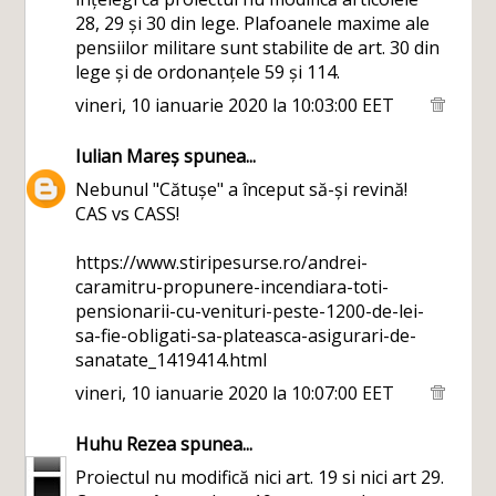
28, 29 și 30 din lege. Plafoanele maxime ale
pensiilor militare sunt stabilite de art. 30 din
lege și de ordonanțele 59 și 114.
vineri, 10 ianuarie 2020 la 10:03:00 EET
Iulian Mareș
spunea...
Nebunul "Cătușe" a început să-și revină!
CAS vs CASS!
https://www.stiripesurse.ro/andrei-
caramitru-propunere-incendiara-toti-
pensionarii-cu-venituri-peste-1200-de-lei-
sa-fie-obligati-sa-plateasca-asigurari-de-
sanatate_1419414.html
vineri, 10 ianuarie 2020 la 10:07:00 EET
Huhu Rezea
spunea...
Proiectul nu modifică nici art. 19 si nici art 29.