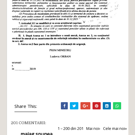
Share This:
201 COMENTARII:
1 – 200 din 201
Mai noi›
Cele mai noi»
maiag
spunea...