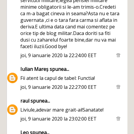
servitutii militare,legea pensiei militare
minime obligatorii si le-am trimis-o.Credeti
ca m-a bagat cineva in seama?Asta nu e tara
guvernata ,ci e o tara fara carma si aflata in
deriva.E ultima data cand mai comentez pe
orice tip de blog militar.Daca doriti sa fiti
dusi cu zaharelul foarte bine,dar nu va mai
faceti iluzii.Good bye!
joi, 9 ianuarie 2020 la 22:24:00 EET
Iulian Mareș
spunea...
Fii atent la capul de tabel: Functia!
joi, 9 ianuarie 2020 la 22:27:00 EET
raul
spunea...
Liviule,adevar mare grait-ai!Sanatate!
joi, 9 ianuarie 2020 la 23:02:00 EET
Leo
spunea...