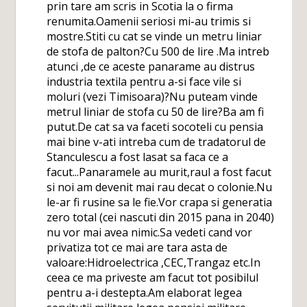
prin tare am scris in Scotia la o firma
renumita.Oamenii seriosi mi-au trimis si
mostre.Stiti cu cat se vinde un metru liniar
de stofa de palton?Cu 500 de lire .Ma intreb
atunci ,de ce aceste panarame au distrus
industria textila pentru a-si face vile si
moluri (vezi Timisoara)?Nu puteam vinde
metrul liniar de stofa cu 50 de lire?Ba am fi
putut.De cat sa va faceti socoteli cu pensia
mai bine v-ati intreba cum de tradatorul de
Stanculescu a fost lasat sa faca ce a
facut...Panaramele au murit,raul a fost facut
si noi am devenit mai rau decat o colonie.Nu
le-ar fi rusine sa le fie.Vor crapa si generatia
zero total (cei nascuti din 2015 pana in 2040)
nu vor mai avea nimic.Sa vedeti cand vor
privatiza tot ce mai are tara asta de
valoare:Hidroelectrica ,CEC,Trangaz etc.In
ceea ce ma priveste am facut tot posibilul
pentru a-i destepta.Am elaborat legea