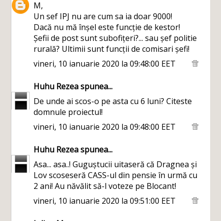
M,
Un sef IPJ nu are cum sa ia doar 9000!
Dacă nu mă înșel este funcție de kestor!
Șefii de post sunt subofițeri?... sau șef politie
rurală? Ultimii sunt funcții de comisari șefi!
vineri, 10 ianuarie 2020 la 09:48:00 EET
Huhu Rezea
spunea...
De unde ai scos-o pe asta cu 6 luni? Citeste
domnule proiectul!
vineri, 10 ianuarie 2020 la 09:48:00 EET
Huhu Rezea
spunea...
Asa... asa..! Guguștucii uitaseră că Dragnea și
Lov scoseseră CASS-ul din pensie în urmă cu
2 ani! Au năvălit să-l voteze pe Blocant!
vineri, 10 ianuarie 2020 la 09:51:00 EET