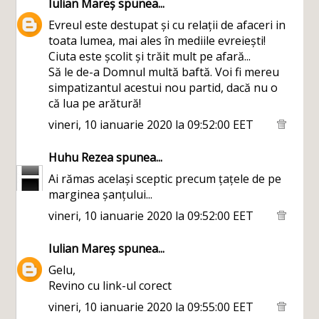
Iulian Mareș
spunea...
Evreul este destupat și cu relații de afaceri in
toata lumea, mai ales în mediile evreiești!
Ciuta este școlit și trăit mult pe afară...
Să le de-a Domnul multă baftă. Voi fi mereu
simpatizantul acestui nou partid, dacă nu o
că lua pe arătură!
vineri, 10 ianuarie 2020 la 09:52:00 EET
Huhu Rezea
spunea...
Ai rămas același sceptic precum țațele de pe
marginea șanțului...
vineri, 10 ianuarie 2020 la 09:52:00 EET
Iulian Mareș
spunea...
Gelu,
Revino cu link-ul corect
vineri, 10 ianuarie 2020 la 09:55:00 EET