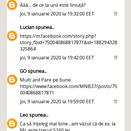
Ăăă.... de ce la unii este liniuță?
joi, 9 ianuarie 2020 la 19:32:00 EET
Lucian
spunea...
https://m.facebook.com/story.php?
story_fbid=750040868817871&id=188294328
325864
joi, 9 ianuarie 2020 la 19:42:00 EET
GO
spunea...
Multi ani! Pare pe bune.
https://www.facebook.com/MNB37/posts/75
0040868817871
joi, 9 ianuarie 2020 la 19:59:00 EET
Leo
spunea...
Ca să înţeleg mai bine , am văzut că de ex. la
Mr. este trecut 5160 lei.