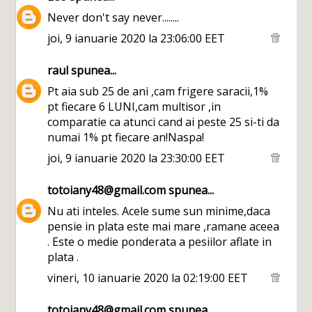
Never don't say never........
joi, 9 ianuarie 2020 la 23:06:00 EET
raul
spunea...
Pt aia sub 25 de ani ,cam frigere saracii,1%
pt fiecare 6 LUNI,cam multisor ,in
comparatie ca atunci cand ai peste 25 si-ti da
numai 1% pt fiecare an!Naspa!
joi, 9 ianuarie 2020 la 23:30:00 EET
totoiany48@gmail.com
spunea...
Nu ati inteles. Acele sume sun minime,daca
pensie in plata este mai mare ,ramane aceea
. Este o medie ponderata a pesiilor aflate in
plata .
vineri, 10 ianuarie 2020 la 02:19:00 EET
totoiany48@gmail.com
spunea...