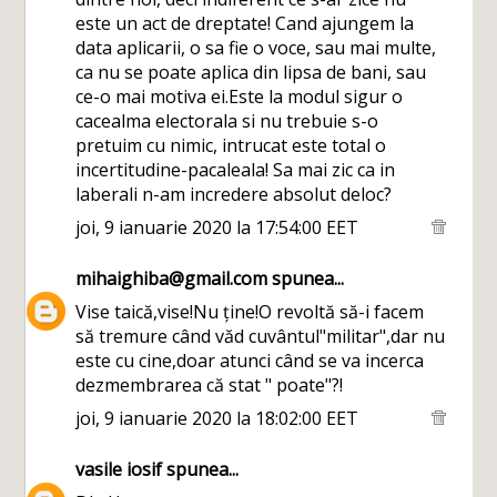
este un act de dreptate! Cand ajungem la
data aplicarii, o sa fie o voce, sau mai multe,
ca nu se poate aplica din lipsa de bani, sau
ce-o mai motiva ei.Este la modul sigur o
cacealma electorala si nu trebuie s-o
pretuim cu nimic, intrucat este total o
incertitudine-pacaleala! Sa mai zic ca in
laberali n-am incredere absolut deloc?
joi, 9 ianuarie 2020 la 17:54:00 EET
mihaighiba@gmail.com
spunea...
Vise taică,vise!Nu ține!O revoltă să-i facem
să tremure când văd cuvântul"militar",dar nu
este cu cine,doar atunci când se va incerca
dezmembrarea că stat " poate"?!
joi, 9 ianuarie 2020 la 18:02:00 EET
vasile iosif
spunea...