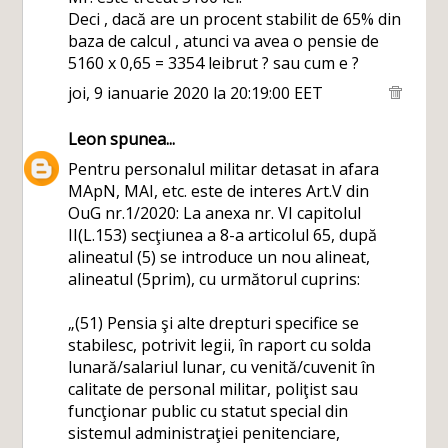
Deci , dacă are un procent stabilit de 65% din
baza de calcul , atunci va avea o pensie de
5160 x 0,65 = 3354 leibrut ? sau cum e ?
joi, 9 ianuarie 2020 la 20:19:00 EET
Leon
spunea...
Pentru personalul militar detasat in afara
MApN, MAI, etc. este de interes Art.V din
OuG nr.1/2020: La anexa nr. VI capitolul
II(L.153) secţiunea a 8-a articolul 65, după
alineatul (5) se introduce un nou alineat,
alineatul (5prim), cu următorul cuprins:
„(51) Pensia şi alte drepturi specifice se
stabilesc, potrivit legii, în raport cu solda
lunară/salariul lunar, cu venită/cuvenit în
calitate de personal militar, poliţist sau
funcţionar public cu statut special din
sistemul administraţiei penitenciare,