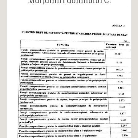
Mulțumiri domnului C!