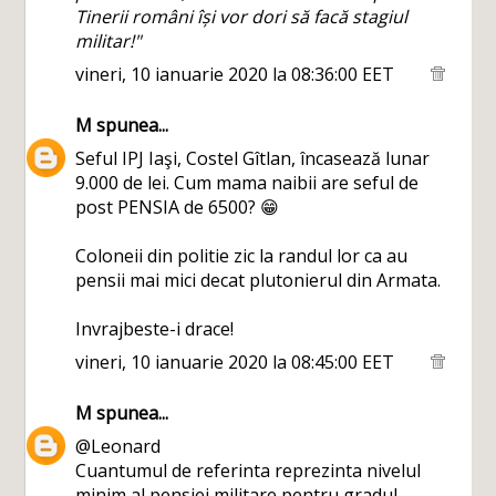
Tinerii români își vor dori să facă stagiul
militar!"
vineri, 10 ianuarie 2020 la 08:36:00 EET
M
spunea...
Seful IPJ Iaşi, Costel Gîtlan, încasează lunar
9.000 de lei. Cum mama naibii are seful de
post PENSIA de 6500? 😁
Coloneii din politie zic la randul lor ca au
pensii mai mici decat plutonierul din Armata.
Invrajbeste-i drace!
vineri, 10 ianuarie 2020 la 08:45:00 EET
M
spunea...
@Leonard
Cuantumul de referinta reprezinta nivelul
minim al pensiei militare pentru gradul