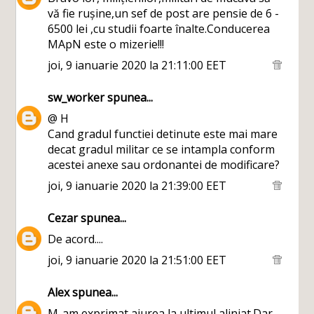
vă fie rușine,un sef de post are pensie de 6 -
6500 lei ,cu studii foarte înalte.Conducerea
MApN este o mizerie!!!
joi, 9 ianuarie 2020 la 21:11:00 EET
sw_worker
spunea...
@ H
Cand gradul functiei detinute este mai mare
decat gradul militar ce se intampla conform
acestei anexe sau ordonantei de modificare?
joi, 9 ianuarie 2020 la 21:39:00 EET
Cezar
spunea...
De acord....
joi, 9 ianuarie 2020 la 21:51:00 EET
Alex
spunea...
M-am exprimat aiurea la ultimul aliniat.Dar