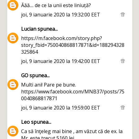
Ăăă.... de ce la unii este liniuță?
joi, 9 ianuarie 2020 la 19:32:00 EET
Lucian
spunea...
https://m.facebook.com/story.php?
story_fbid=750040868817871&id=188294328
325864
joi, 9 ianuarie 2020 la 19:42:00 EET
GO
spunea...
Multi ani! Pare pe bune.
https://www.facebook.com/MNB37/posts/75
0040868817871
joi, 9 ianuarie 2020 la 19:59:00 EET
Leo
spunea...
Ca să înţeleg mai bine , am văzut că de ex. la
Mr. este trecut 5160 lei.