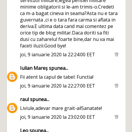
servitutii militare,legea pensiei militare
minime obligatorii si le-am trimis-o.Credeti
ca m-a bagat cineva in seama?Asta nu e tara
guvernata ,ci e o tara fara carma si aflata in
deriva.E ultima data cand mai comentez pe
orice tip de blog militar.Daca doriti sa fiti
dusi cu zaharelul foarte bine,dar nu va mai
faceti iluzii.Good bye!
joi, 9 ianuarie 2020 la 22:24:00 EET
Iulian Mareș
spunea...
Fii atent la capul de tabel: Functia!
joi, 9 ianuarie 2020 la 22:27:00 EET
raul
spunea...
Liviule,adevar mare grait-ai!Sanatate!
joi, 9 ianuarie 2020 la 23:02:00 EET
Leo
spunea...