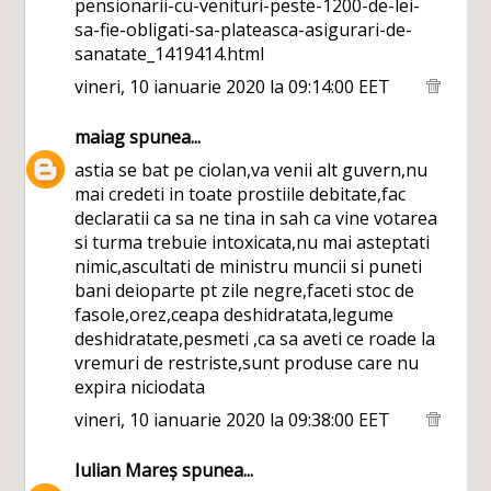
pensionarii-cu-venituri-peste-1200-de-lei-
sa-fie-obligati-sa-plateasca-asigurari-de-
sanatate_1419414.html
vineri, 10 ianuarie 2020 la 09:14:00 EET
maiag
spunea...
astia se bat pe ciolan,va venii alt guvern,nu
mai credeti in toate prostiile debitate,fac
declaratii ca sa ne tina in sah ca vine votarea
si turma trebuie intoxicata,nu mai asteptati
nimic,ascultati de ministru muncii si puneti
bani deioparte pt zile negre,faceti stoc de
fasole,orez,ceapa deshidratata,legume
deshidratate,pesmeti ,ca sa aveti ce roade la
vremuri de restriste,sunt produse care nu
expira niciodata
vineri, 10 ianuarie 2020 la 09:38:00 EET
Iulian Mareș
spunea...