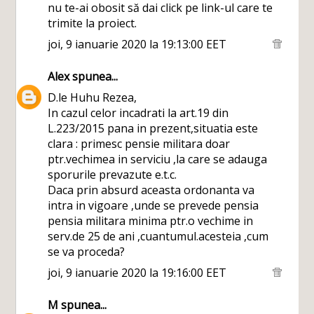
nu te-ai obosit să dai click pe link-ul care te
trimite la proiect.
joi, 9 ianuarie 2020 la 19:13:00 EET
Alex
spunea...
D.le Huhu Rezea,
In cazul celor incadrati la art.19 din
L.223/2015 pana in prezent,situatia este
clara : primesc pensie militara doar
ptr.vechimea in serviciu ,la care se adauga
sporurile prevazute e.t.c.
Daca prin absurd aceasta ordonanta va
intra in vigoare ,unde se prevede pensia
pensia militara minima ptr.o vechime in
serv.de 25 de ani ,cuantumul.acesteia ,cum
se va proceda?
joi, 9 ianuarie 2020 la 19:16:00 EET
M
spunea...