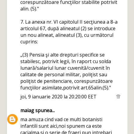
corespunzătoare funcţiilor stabilite potrivit
alin. (5)."
7. La anexa nr. VI capitolul II secţiunea a 8-a
articolul 67, după alineatul (2) se introduce
un nou alineat, alineatul (3), cu următorul
cuprins:
„(3) Pensia şi alte drepturi specifice se
stabilesc, potrivit legii, în raport cu solda
lunară/salariul lunar cuvenită/cuvenit în
calitate de personal militar, poliţist sau
poliţist de penitenciare, corespunzătoare
funcţiilor asimilate,potrivit art.65alin.(5)."
joi, 9 ianuarie 2020 la 20:20:00 EET
maiag
spunea...
ma amuza cind vad ce multi botanisti
infantili sunt aici,noi spunem ca este
cacialma,si o serie de fraeri pun intrebari