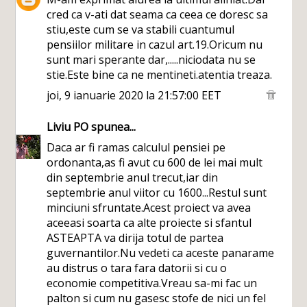
cred ca v-ati dat seama ca ceea ce doresc sa
stiu,este cum se va stabili cuantumul
pensiilor militare in cazul art.19.Oricum nu
sunt mari sperante dar,.....niciodata nu se
stie.Este bine ca ne mentineti.atentia treaza.
joi, 9 ianuarie 2020 la 21:57:00 EET
Liviu PO
spunea...
Daca ar fi ramas calculul pensiei pe
ordonanta,as fi avut cu 600 de lei mai mult
din septembrie anul trecut,iar din
septembrie anul viitor cu 1600...Restul sunt
minciuni sfruntate.Acest proiect va avea
aceeasi soarta ca alte proiecte si sfantul
ASTEAPTA va dirija totul de partea
guvernantilor.Nu vedeti ca aceste panarame
au distrus o tara fara datorii si cu o
economie competitiva.Vreau sa-mi fac un
palton si cum nu gasesc stofe de nici un fel