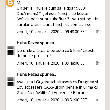
M,
Un sef IPJ nu are cum sa ia doar 9000!
Dacă nu mă înșel este funcție de kestor!
Șefii de post sunt subofițeri?... sau șef politie
rurală? Ultimii sunt funcții de comisari șefi!
vineri, 10 ianuarie 2020 la 09:48:00 EET
Huhu Rezea
spunea...
De unde ai scos-o pe asta cu 6 luni? Citeste
domnule proiectul!
vineri, 10 ianuarie 2020 la 09:48:00 EET
Huhu Rezea
spunea...
Asa... asa..! Guguștucii uitaseră că Dragnea și
Lov scoseseră CASS-ul din pensie în urmă cu
2 ani! Au năvălit să-l voteze pe Blocant!
vineri, 10 ianuarie 2020 la 09:51:00 EET