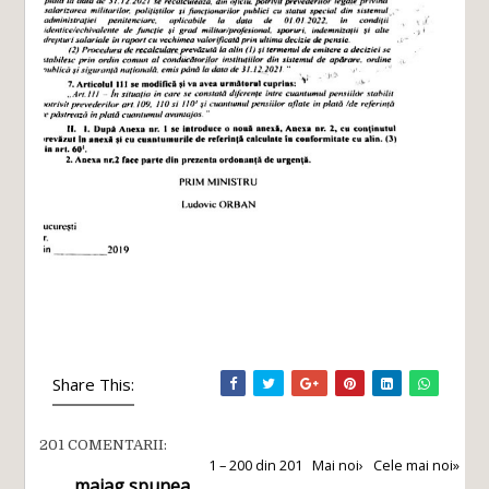
Share This:
201 COMENTARII:
1 – 200 din 201
Mai noi›
Cele mai noi»
maiag
spunea...