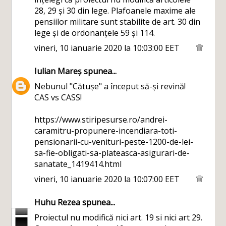
28, 29 și 30 din lege. Plafoanele maxime ale
pensiilor militare sunt stabilite de art. 30 din
lege și de ordonanțele 59 și 114.
vineri, 10 ianuarie 2020 la 10:03:00 EET
Iulian Mareș
spunea...
Nebunul "Cătușe" a început să-și revină!
CAS vs CASS!
https://www.stiripesurse.ro/andrei-
caramitru-propunere-incendiara-toti-
pensionarii-cu-venituri-peste-1200-de-lei-
sa-fie-obligati-sa-plateasca-asigurari-de-
sanatate_1419414.html
vineri, 10 ianuarie 2020 la 10:07:00 EET
Huhu Rezea
spunea...
Proiectul nu modifică nici art. 19 si nici art 29.