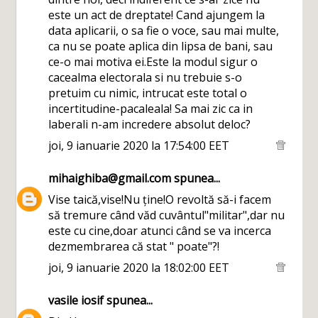
este un act de dreptate! Cand ajungem la
data aplicarii, o sa fie o voce, sau mai multe,
ca nu se poate aplica din lipsa de bani, sau
ce-o mai motiva ei.Este la modul sigur o
cacealma electorala si nu trebuie s-o
pretuim cu nimic, intrucat este total o
incertitudine-pacaleala! Sa mai zic ca in
laberali n-am incredere absolut deloc?
joi, 9 ianuarie 2020 la 17:54:00 EET
mihaighiba@gmail.com
spunea...
Vise taică,vise!Nu ține!O revoltă să-i facem
să tremure când văd cuvântul"militar",dar nu
este cu cine,doar atunci când se va incerca
dezmembrarea că stat " poate"?!
joi, 9 ianuarie 2020 la 18:02:00 EET
vasile iosif
spunea...