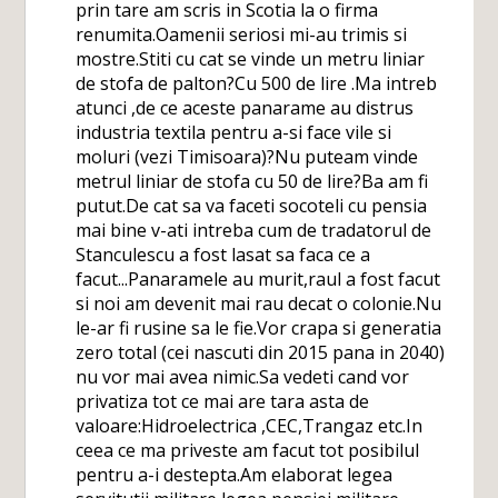
prin tare am scris in Scotia la o firma
renumita.Oamenii seriosi mi-au trimis si
mostre.Stiti cu cat se vinde un metru liniar
de stofa de palton?Cu 500 de lire .Ma intreb
atunci ,de ce aceste panarame au distrus
industria textila pentru a-si face vile si
moluri (vezi Timisoara)?Nu puteam vinde
metrul liniar de stofa cu 50 de lire?Ba am fi
putut.De cat sa va faceti socoteli cu pensia
mai bine v-ati intreba cum de tradatorul de
Stanculescu a fost lasat sa faca ce a
facut...Panaramele au murit,raul a fost facut
si noi am devenit mai rau decat o colonie.Nu
le-ar fi rusine sa le fie.Vor crapa si generatia
zero total (cei nascuti din 2015 pana in 2040)
nu vor mai avea nimic.Sa vedeti cand vor
privatiza tot ce mai are tara asta de
valoare:Hidroelectrica ,CEC,Trangaz etc.In
ceea ce ma priveste am facut tot posibilul
pentru a-i destepta.Am elaborat legea