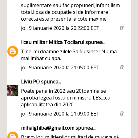
suplimentare sau fac propuneri,infantilism
total,lipsa de ocupatie si de informare
corecta este prezenta la cote maxime
joi, 9 ianuarie 2020 la 20:22:00 EET
liceu militar Mitica Tocilarul
spunea...
Tine-mi doamne zilele.Sa fiu sincer.Nu ma
mai imbat cu apa.
joi, 9 ianuarie 2020 la 21:05:00 EET
Liviu PO
spunea...
Poate pana in 2022,sau 20toamna se
aproba legea fostului ministru LES...,cu
aplicabilitatea din 2020...
joi, 9 ianuarie 2020 la 21:09:00 EET
mihaighiba@gmail.com
spunea...
Bravo lor, milițienilor,militari de mucava să