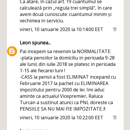
Ca atare, în cazul art. 19 cuantumul se
calculează prin „regula trei simplă”, în care
avem două cunoscute: cuantumul minim și
vechimea in serviciu.
vineri, 10 ianuarie 2020 la 10:14:00 EET
Leon
spunea...
Pai incepem sa revenim la NORMALITATE:
-plata pensiilor la domiciliu in perioada 9-28
ale lunii; din iulie 2018 se platesc in perioada
1-15 ale fiecarei luni !
-CASS la pensii a fost ELIMINAT incepand cu
Februarie 2017 la pachet cu ELIMINAREA
impozitului pentru 2000 de lei. Imi aduc
aminte ca actualul Vicepremier, Raluca
Turcan a sustinut atunci ca PNL doreste ca
PENSIILE SA NU MAI FIE IMPOZITATE..!!
vineri, 10 ianuarie 2020 la 10:22:00 EET