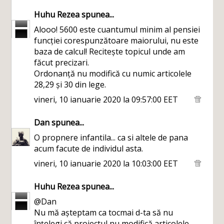
Huhu Rezea
spunea...
Alooo! 5600 este cuantumul minim al pensiei
funcției corespunzătoare maiorului, nu este
baza de calcul! Recitește topicul unde am
făcut precizari.
Ordonanță nu modifică cu numic articolele
28,29 și 30 din lege.
vineri, 10 ianuarie 2020 la 09:57:00 EET
Dan
spunea...
O propnere infantila... ca si altele de pana
acum facute de individul asta.
vineri, 10 ianuarie 2020 la 10:03:00 EET
Huhu Rezea
spunea...
@Dan
Nu mă așteptam ca tocmai d-ta să nu
înțelegi că proiectul nu modifică articolele