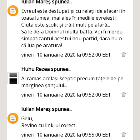
Iulian Mareș
spunea...
Evreul este destupat și cu relații de afaceri in
toata lumea, mai ales în mediile evreiești!
Ciuta este școlit și trăit mult pe afară...
Să le de-a Domnul multă baftă. Voi fi mereu
simpatizantul acestui nou partid, dacă nu o
că lua pe arătură!
vineri, 10 ianuarie 2020 la 09:52:00 EET
Huhu Rezea
spunea...
Ai rămas același sceptic precum țațele de pe
marginea șanțului...
vineri, 10 ianuarie 2020 la 09:52:00 EET
Iulian Mareș
spunea...
Gelu,
Revino cu link-ul corect
vineri, 10 ianuarie 2020 la 09:55:00 EET