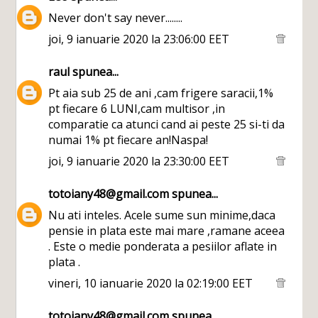
Never don't say never........
joi, 9 ianuarie 2020 la 23:06:00 EET
raul
spunea...
Pt aia sub 25 de ani ,cam frigere saracii,1%
pt fiecare 6 LUNI,cam multisor ,in
comparatie ca atunci cand ai peste 25 si-ti da
numai 1% pt fiecare an!Naspa!
joi, 9 ianuarie 2020 la 23:30:00 EET
totoiany48@gmail.com
spunea...
Nu ati inteles. Acele sume sun minime,daca
pensie in plata este mai mare ,ramane aceea
. Este o medie ponderata a pesiilor aflate in
plata .
vineri, 10 ianuarie 2020 la 02:19:00 EET
totoiany48@gmail.com
spunea...