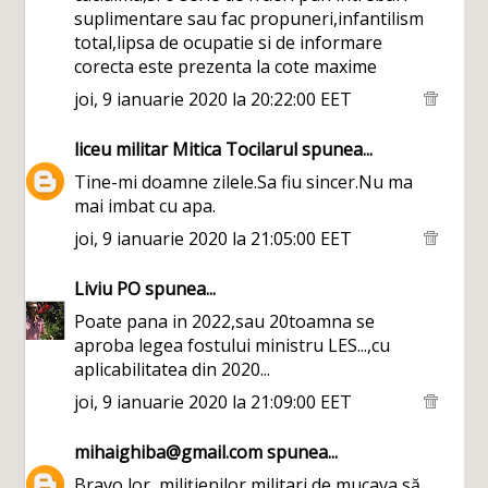
suplimentare sau fac propuneri,infantilism
total,lipsa de ocupatie si de informare
corecta este prezenta la cote maxime
joi, 9 ianuarie 2020 la 20:22:00 EET
liceu militar Mitica Tocilarul
spunea...
Tine-mi doamne zilele.Sa fiu sincer.Nu ma
mai imbat cu apa.
joi, 9 ianuarie 2020 la 21:05:00 EET
Liviu PO
spunea...
Poate pana in 2022,sau 20toamna se
aproba legea fostului ministru LES...,cu
aplicabilitatea din 2020...
joi, 9 ianuarie 2020 la 21:09:00 EET
mihaighiba@gmail.com
spunea...
Bravo lor, milițienilor,militari de mucava să