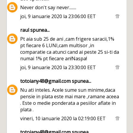
Never don't say never........
joi, 9 ianuarie 2020 la 23:06:00 EET
raul
spunea...
Pt aia sub 25 de ani ,cam frigere saracii,1%
pt fiecare 6 LUNI,cam multisor ,in
comparatie ca atunci cand ai peste 25 si-ti da
numai 1% pt fiecare an!Naspa!
joi, 9 ianuarie 2020 la 23:30:00 EET
totoiany48@gmail.com
spunea...
Nu ati inteles. Acele sume sun minime,daca
pensie in plata este mai mare ,ramane aceea
. Este o medie ponderata a pesiilor aflate in
plata .
vineri, 10 ianuarie 2020 la 02:19:00 EET
totoiany48@gmail.com
spunea...