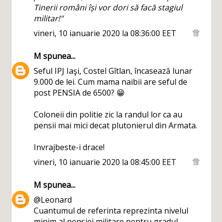
Tinerii români își vor dori să facă stagiul
militar!"
vineri, 10 ianuarie 2020 la 08:36:00 EET
M
spunea...
Seful IPJ Iaşi, Costel Gîtlan, încasează lunar
9.000 de lei. Cum mama naibii are seful de
post PENSIA de 6500? 😁
Coloneii din politie zic la randul lor ca au
pensii mai mici decat plutonierul din Armata.
Invrajbeste-i drace!
vineri, 10 ianuarie 2020 la 08:45:00 EET
M
spunea...
@Leonard
Cuantumul de referinta reprezinta nivelul
minim al pensiei militare pentru gradul