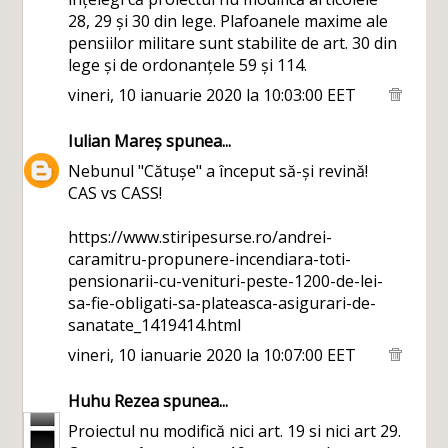
28, 29 și 30 din lege. Plafoanele maxime ale
pensiilor militare sunt stabilite de art. 30 din
lege și de ordonanțele 59 și 114.
vineri, 10 ianuarie 2020 la 10:03:00 EET
Iulian Mareș
spunea...
Nebunul "Cătușe" a început să-și revină!
CAS vs CASS!
https://www.stiripesurse.ro/andrei-
caramitru-propunere-incendiara-toti-
pensionarii-cu-venituri-peste-1200-de-lei-
sa-fie-obligati-sa-plateasca-asigurari-de-
sanatate_1419414.html
vineri, 10 ianuarie 2020 la 10:07:00 EET
Huhu Rezea
spunea...
Proiectul nu modifică nici art. 19 si nici art 29.