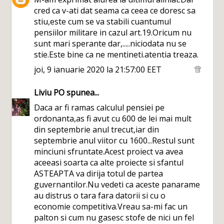
cred ca v-ati dat seama ca ceea ce doresc sa
stiu,este cum se va stabili cuantumul
pensiilor militare in cazul art.19.Oricum nu
sunt mari sperante dar,.....niciodata nu se
stie.Este bine ca ne mentineti.atentia treaza.
joi, 9 ianuarie 2020 la 21:57:00 EET
Liviu PO
spunea...
Daca ar fi ramas calculul pensiei pe
ordonanta,as fi avut cu 600 de lei mai mult
din septembrie anul trecut,iar din
septembrie anul viitor cu 1600...Restul sunt
minciuni sfruntate.Acest proiect va avea
aceeasi soarta ca alte proiecte si sfantul
ASTEAPTA va dirija totul de partea
guvernantilor.Nu vedeti ca aceste panarame
au distrus o tara fara datorii si cu o
economie competitiva.Vreau sa-mi fac un
palton si cum nu gasesc stofe de nici un fel