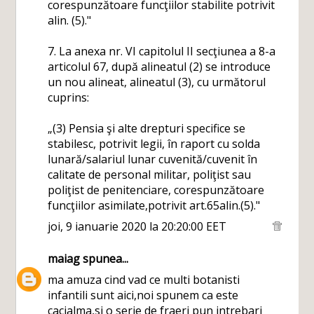
corespunzătoare funcţiilor stabilite potrivit
alin. (5)."
7. La anexa nr. VI capitolul II secţiunea a 8-a
articolul 67, după alineatul (2) se introduce
un nou alineat, alineatul (3), cu următorul
cuprins:
„(3) Pensia şi alte drepturi specifice se
stabilesc, potrivit legii, în raport cu solda
lunară/salariul lunar cuvenită/cuvenit în
calitate de personal militar, poliţist sau
poliţist de penitenciare, corespunzătoare
funcţiilor asimilate,potrivit art.65alin.(5)."
joi, 9 ianuarie 2020 la 20:20:00 EET
maiag
spunea...
ma amuza cind vad ce multi botanisti
infantili sunt aici,noi spunem ca este
cacialma,si o serie de fraeri pun intrebari