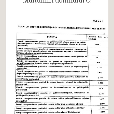
Mulțumiri domnului C!