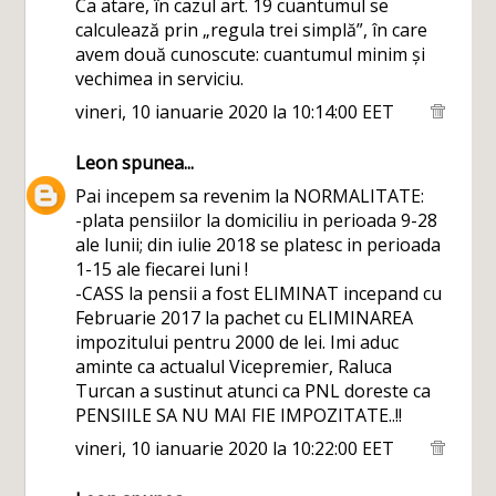
Ca atare, în cazul art. 19 cuantumul se
calculează prin „regula trei simplă”, în care
avem două cunoscute: cuantumul minim și
vechimea in serviciu.
vineri, 10 ianuarie 2020 la 10:14:00 EET
Leon
spunea...
Pai incepem sa revenim la NORMALITATE:
-plata pensiilor la domiciliu in perioada 9-28
ale lunii; din iulie 2018 se platesc in perioada
1-15 ale fiecarei luni !
-CASS la pensii a fost ELIMINAT incepand cu
Februarie 2017 la pachet cu ELIMINAREA
impozitului pentru 2000 de lei. Imi aduc
aminte ca actualul Vicepremier, Raluca
Turcan a sustinut atunci ca PNL doreste ca
PENSIILE SA NU MAI FIE IMPOZITATE..!!
vineri, 10 ianuarie 2020 la 10:22:00 EET