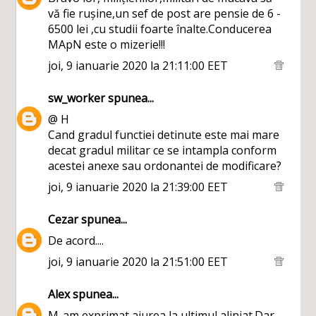
vă fie rușine,un sef de post are pensie de 6 -
6500 lei ,cu studii foarte înalte.Conducerea
MApN este o mizerie!!!
joi, 9 ianuarie 2020 la 21:11:00 EET
sw_worker
spunea...
@ H
Cand gradul functiei detinute este mai mare
decat gradul militar ce se intampla conform
acestei anexe sau ordonantei de modificare?
joi, 9 ianuarie 2020 la 21:39:00 EET
Cezar
spunea...
De acord....
joi, 9 ianuarie 2020 la 21:51:00 EET
Alex
spunea...
M-am exprimat aiurea la ultimul aliniat.Dar