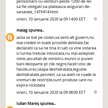
pensionarii-cu-venituri-peste-1200-de-lei-
sa-fie-obligati-sa-plateasca-asigurari-de-
sanatate_1419414.html
vineri, 10 ianuarie 2020 la 09:14:00 EET
maiag
spunea...
astia se bat pe ciolan,va venii alt guvern,nu
mai credeti in toate prostiile debitate,fac
declaratii ca sa ne tina in sah ca vine votarea
si turma trebuie intoxicata,nu mai asteptati
nimic,ascultati de ministru muncii si puneti
bani deioparte pt zile negre,faceti stoc de
fasole,orez,ceapa deshidratata,legume
deshidratate,pesmeti ,ca sa aveti ce roade la
vremuri de restriste,sunt produse care nu
expira niciodata
vineri, 10 ianuarie 2020 la 09:38:00 EET
Iulian Mareș
spunea...