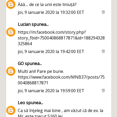
Ăăă.... de ce la unii este liniuță?
joi, 9 ianuarie 2020 la 19:32:00 EET
Lucian
spunea...
https://m.facebook.com/story.php?
story_fbid=750040868817871&id=188294328
325864
joi, 9 ianuarie 2020 la 19:42:00 EET
GO
spunea...
Multi ani! Pare pe bune.
https://www.facebook.com/MNB37/posts/75
0040868817871
joi, 9 ianuarie 2020 la 19:59:00 EET
Leo
spunea...
Ca să înţeleg mai bine , am văzut că de ex. la
Mr. este trecut 5160 lei.