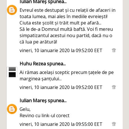
Iulian Mareș
spunea...
Evreul este destupat și cu relații de afaceri in
toata lumea, mai ales în mediile evreiești!
Ciuta este școlit și trăit mult pe afară...
Să le de-a Domnul multă baftă. Voi fi mereu
simpatizantul acestui nou partid, dacă nu o
că lua pe arătură!
vineri, 10 ianuarie 2020 la 09:52:00 EET
Huhu Rezea
spunea...
Ai rămas același sceptic precum țațele de pe
marginea șanțului...
vineri, 10 ianuarie 2020 la 09:52:00 EET
Iulian Mareș
spunea...
Gelu,
Revino cu link-ul corect
vineri, 10 ianuarie 2020 la 09:55:00 EET