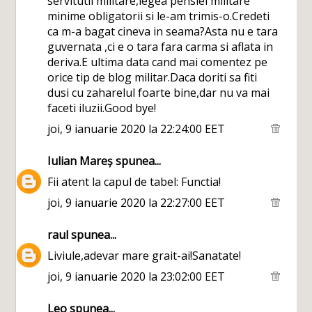
servitutii militare,legea pensiei militare
minime obligatorii si le-am trimis-o.Credeti
ca m-a bagat cineva in seama?Asta nu e tara
guvernata ,ci e o tara fara carma si aflata in
deriva.E ultima data cand mai comentez pe
orice tip de blog militar.Daca doriti sa fiti
dusi cu zaharelul foarte bine,dar nu va mai
faceti iluzii.Good bye!
joi, 9 ianuarie 2020 la 22:24:00 EET
Iulian Mareș
spunea...
Fii atent la capul de tabel: Functia!
joi, 9 ianuarie 2020 la 22:27:00 EET
raul
spunea...
Liviule,adevar mare grait-ai!Sanatate!
joi, 9 ianuarie 2020 la 23:02:00 EET
Leo
spunea...