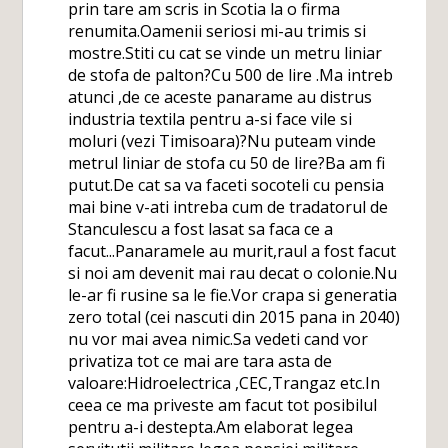
prin tare am scris in Scotia la o firma
renumita.Oamenii seriosi mi-au trimis si
mostre.Stiti cu cat se vinde un metru liniar
de stofa de palton?Cu 500 de lire .Ma intreb
atunci ,de ce aceste panarame au distrus
industria textila pentru a-si face vile si
moluri (vezi Timisoara)?Nu puteam vinde
metrul liniar de stofa cu 50 de lire?Ba am fi
putut.De cat sa va faceti socoteli cu pensia
mai bine v-ati intreba cum de tradatorul de
Stanculescu a fost lasat sa faca ce a
facut...Panaramele au murit,raul a fost facut
si noi am devenit mai rau decat o colonie.Nu
le-ar fi rusine sa le fie.Vor crapa si generatia
zero total (cei nascuti din 2015 pana in 2040)
nu vor mai avea nimic.Sa vedeti cand vor
privatiza tot ce mai are tara asta de
valoare:Hidroelectrica ,CEC,Trangaz etc.In
ceea ce ma priveste am facut tot posibilul
pentru a-i destepta.Am elaborat legea