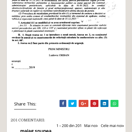
Share This:
201 COMENTARII:
1 – 200 din 201
Mai noi›
Cele mai noi»
maiag
spunea...