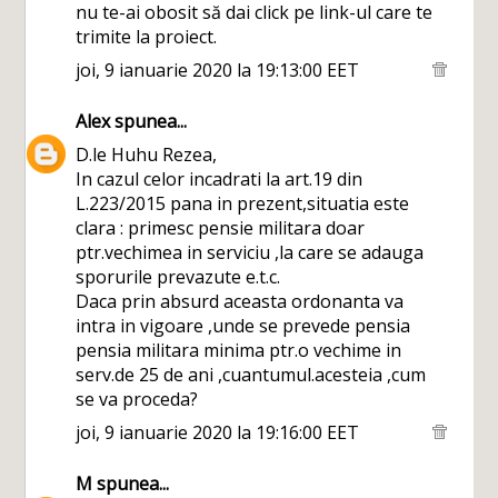
nu te-ai obosit să dai click pe link-ul care te
trimite la proiect.
joi, 9 ianuarie 2020 la 19:13:00 EET
Alex
spunea...
D.le Huhu Rezea,
In cazul celor incadrati la art.19 din
L.223/2015 pana in prezent,situatia este
clara : primesc pensie militara doar
ptr.vechimea in serviciu ,la care se adauga
sporurile prevazute e.t.c.
Daca prin absurd aceasta ordonanta va
intra in vigoare ,unde se prevede pensia
pensia militara minima ptr.o vechime in
serv.de 25 de ani ,cuantumul.acesteia ,cum
se va proceda?
joi, 9 ianuarie 2020 la 19:16:00 EET
M
spunea...