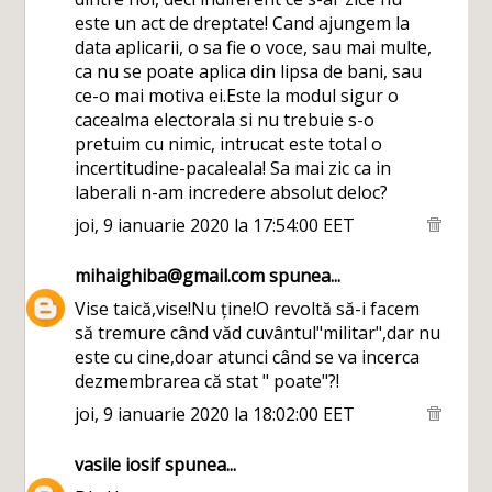
este un act de dreptate! Cand ajungem la
data aplicarii, o sa fie o voce, sau mai multe,
ca nu se poate aplica din lipsa de bani, sau
ce-o mai motiva ei.Este la modul sigur o
cacealma electorala si nu trebuie s-o
pretuim cu nimic, intrucat este total o
incertitudine-pacaleala! Sa mai zic ca in
laberali n-am incredere absolut deloc?
joi, 9 ianuarie 2020 la 17:54:00 EET
mihaighiba@gmail.com
spunea...
Vise taică,vise!Nu ține!O revoltă să-i facem
să tremure când văd cuvântul"militar",dar nu
este cu cine,doar atunci când se va incerca
dezmembrarea că stat " poate"?!
joi, 9 ianuarie 2020 la 18:02:00 EET
vasile iosif
spunea...