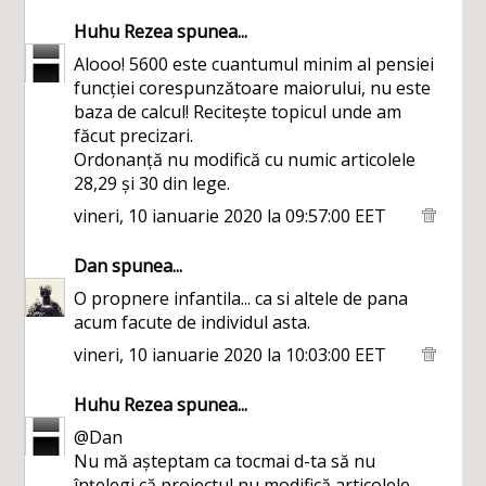
Huhu Rezea
spunea...
Alooo! 5600 este cuantumul minim al pensiei
funcției corespunzătoare maiorului, nu este
baza de calcul! Recitește topicul unde am
făcut precizari.
Ordonanță nu modifică cu numic articolele
28,29 și 30 din lege.
vineri, 10 ianuarie 2020 la 09:57:00 EET
Dan
spunea...
O propnere infantila... ca si altele de pana
acum facute de individul asta.
vineri, 10 ianuarie 2020 la 10:03:00 EET
Huhu Rezea
spunea...
@Dan
Nu mă așteptam ca tocmai d-ta să nu
înțelegi că proiectul nu modifică articolele