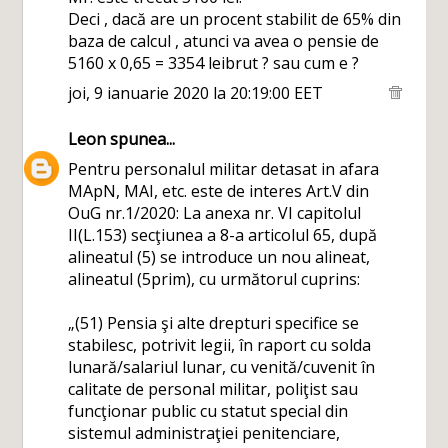
Deci , dacă are un procent stabilit de 65% din
baza de calcul , atunci va avea o pensie de
5160 x 0,65 = 3354 leibrut ? sau cum e ?
joi, 9 ianuarie 2020 la 20:19:00 EET
Leon
spunea...
Pentru personalul militar detasat in afara
MApN, MAI, etc. este de interes Art.V din
OuG nr.1/2020: La anexa nr. VI capitolul
II(L.153) secţiunea a 8-a articolul 65, după
alineatul (5) se introduce un nou alineat,
alineatul (5prim), cu următorul cuprins:
„(51) Pensia şi alte drepturi specifice se
stabilesc, potrivit legii, în raport cu solda
lunară/salariul lunar, cu venită/cuvenit în
calitate de personal militar, poliţist sau
funcţionar public cu statut special din
sistemul administraţiei penitenciare,