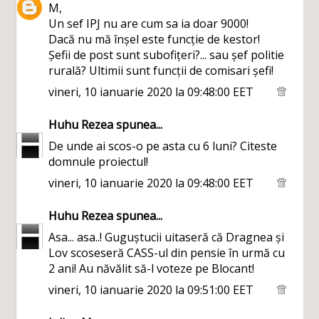
M,
Un sef IPJ nu are cum sa ia doar 9000!
Dacă nu mă înșel este funcție de kestor!
Șefii de post sunt subofițeri?... sau șef politie
rurală? Ultimii sunt funcții de comisari șefi!
vineri, 10 ianuarie 2020 la 09:48:00 EET
Huhu Rezea
spunea...
De unde ai scos-o pe asta cu 6 luni? Citeste
domnule proiectul!
vineri, 10 ianuarie 2020 la 09:48:00 EET
Huhu Rezea
spunea...
Asa... asa..! Guguștucii uitaseră că Dragnea și
Lov scoseseră CASS-ul din pensie în urmă cu
2 ani! Au năvălit să-l voteze pe Blocant!
vineri, 10 ianuarie 2020 la 09:51:00 EET