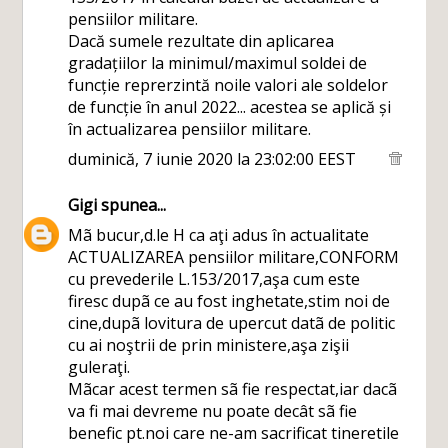
pensiilor militare.
Dacă sumele rezultate din aplicarea
gradațiilor la minimul/maximul soldei de
funcție reprerzintă noile valori ale soldelor
de funcție în anul 2022... acestea se aplică și
în actualizarea pensiilor militare.
duminică, 7 iunie 2020 la 23:02:00 EEST
Gigi
spunea...
Mã bucur,d.le H ca aţi adus în actualitate
ACTUALIZAREA pensiilor militare,CONFORM
cu prevederile L.153/2017,aşa cum este
firesc dupã ce au fost inghetate,stim noi de
cine,dupã lovitura de upercut datã de politic
cu ai noştrii de prin ministere,aşa zişii
guleraţi.
Mãcar acest termen sã fie respectat,iar dacã
va fi mai devreme nu poate decât sã fie
benefic pt.noi care ne-am sacrificat tineretile