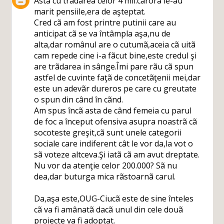
Asta cu trãdarea celor 4 mil.cãrora le-au
marit pensiile,era de aşteptat.
Cred cã am fost printre putinii care au
anticipat cã se va întâmpla aşa,nu de
alta,dar românul are o cutumã,aceia cã uitã
cam repede cine i-a fãcut bine,este credul şi
are trãdarea in sânge.Îmi pare rãu cã spun
astfel de cuvinte faţã de concetãţenii mei,dar
este un adevãr dureros pe care cu greutate
o spun din când în cãnd.
Am spus încã asta de când femeia cu parul
de foc a început ofensiva asupra noastrã cã
socoteste greşit,cã sunt unele categorii
sociale care indiferent cât le vor da,la vot o
sã voteze altceva.Şi iatã cã am avut dreptate.
Nu vor da atenţie celor 200.000? Sã nu
dea,dar buturga mica rãstoarnã carul.
Da,aşa este,OUG-Ciucã este de sine înteles
cã va fi amânatã dacã unul din cele douã
proiecte va fi adoptat.