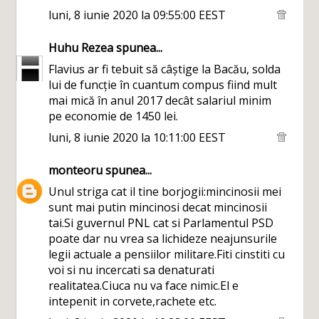
luni, 8 iunie 2020 la 09:55:00 EEST
Huhu Rezea
spunea...
Flavius ar fi tebuit să câștige la Bacău, solda
lui de funcție în cuantum compus fiind mult
mai mică în anul 2017 decât salariul minim
pe economie de 1450 lei.
luni, 8 iunie 2020 la 10:11:00 EEST
monteoru
spunea...
Unul striga cat il tine borjogii:mincinosii mei
sunt mai putin mincinosi decat mincinosii
tai.Si guvernul PNL cat si Parlamentul PSD
poate dar nu vrea sa lichideze neajunsurile
legii actuale a pensiilor militare.Fiti cinstiti cu
voi si nu incercati sa denaturati
realitatea.Ciuca nu va face nimic.El e
intepenit in corvete,rachete etc.