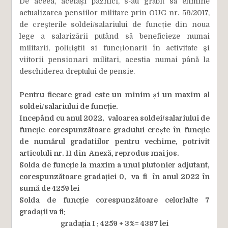
De aceea, aceiași paznici, s-au grăbit să elimine
actualizarea pensiilor militare prin OUG nr. 59/2017,
de creșterile soldei/salariului de funcție din noua
lege a salarizării putând să beneficieze numai
militarii, polițiștii si funcționarii în activitate și
viitorii pensionari militari, acestia numai până la
deschiderea dreptului de pensie.
Pentru fiecare grad este un minim și un maxim al
soldei/salariului de funcție.
Incepând cu anul 2022, valoarea soldei/salariului de
funcție corespunzătoare gradului crește în funcție
de numărul gradatiilor pentru vechime, potrivit
articoluli nr. 11 din Anexă, reprodus mai jos.
Solda de funcție la maxim a unui plutonier adjutant,
corespunzătoare gradației 0, va fi în anul 2022 în
sumă de 4259 lei
Solda de funcție corespunzătoare celorlalte 7
gradații va fi:
gradația I : 4259 + 3%= 4387 lei