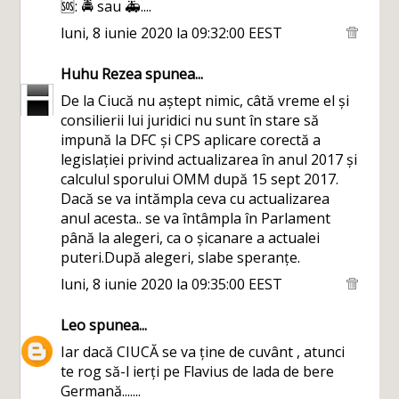
🆘: 🚔 sau 🚑....
luni, 8 iunie 2020 la 09:32:00 EEST
Huhu Rezea
spunea...
De la Ciucă nu aștept nimic, câtă vreme el și
consilierii lui juridici nu sunt în stare să
impună la DFC și CPS aplicare corectă a
legislației privind actualizarea în anul 2017 și
calculul sporului OMM după 15 sept 2017.
Dacă se va intămpla ceva cu actualizarea
anul acesta.. se va întâmpla în Parlament
până la alegeri, ca o șicanare a actualei
puteri.După alegeri, slabe speranțe.
luni, 8 iunie 2020 la 09:35:00 EEST
Leo
spunea...
Iar dacă CIUCĂ se va ține de cuvânt , atunci
te rog să-l ierți pe Flavius de lada de bere
Germană.......