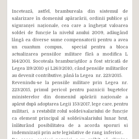
Incetează, astfel, brambureala din sistemul de
salarizare în domeniul apărarării, ordinii publice și
siguranței naționale, cea care a înghețat valoarea
soldei de funcție la nivelul anului 2009, adăugând
lângă ea diverse sume compensatorii pentru a avea
un cuantum compus, special pentru a bloca
actualizarea pensiilor militare fără a modifica L
164/2001. Socoteala bramburiștilor a fost stricată de
Legea 119/2010 și L263/2010, când pensiile militarilor
au devenit contributive, până la Legea nr. 223/2015.
Revenindu-se la pensiile militare prin Legea nr.
223/2015, primul pericol pentru paznicii bugetelor
ministerelor din domeniul apărării naționale a
apărut după adoptarea Legii 153/2017, lege care, pentru
militari, a restabilit rolul soldei/salariului de funcție
ca element principal al soldei/salariului lunar brut,
înlăturând posibilitatea de a acorda sporuri si
indemnizații prin acte legislative de rang inferior..