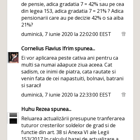
de pensie, adica gradatia 7 = 42% sau pe cea
din legea 153, adica gradatia 7 = 21% ? Adica
pensionarii care au pe decizie 42% o sa aiba
21%?
duminică, 7 iunie 2020 la 22:02:00 EEST
Cornelius Flavius Ifrim
spunea...
Ei vor aplicarea peste cativa ani pentru ca
multi sa numai aâapuce ziua aceea. Cat
sadism, ce inimi de piatra, cata rautate si
venin fata de cei napastuiti, bolnavi, batrani
si saraci!
duminică, 7 iunie 2020 la 22:33:00 EEST
Huhu Rezea
spunea...
Reluarea actualizării presupune tranferarea
tuturor cresterilor soldelor de grad si de
functie din art. 38 si Anexa VI ale Legii
153/2017 în calculul bazei de actualizare a