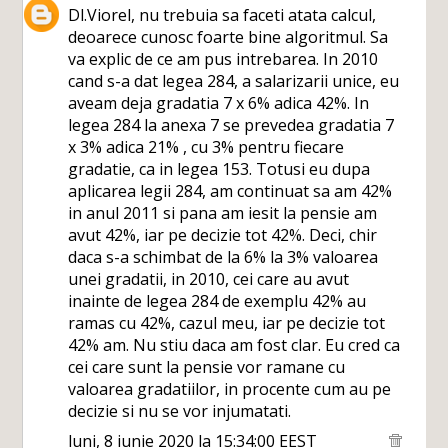
Dl.Viorel, nu trebuia sa faceti atata calcul,
deoarece cunosc foarte bine algoritmul. Sa
va explic de ce am pus intrebarea. In 2010
cand s-a dat legea 284, a salarizarii unice, eu
aveam deja gradatia 7 x 6% adica 42%. In
legea 284 la anexa 7 se prevedea gradatia 7
x 3% adica 21% , cu 3% pentru fiecare
gradatie, ca in legea 153. Totusi eu dupa
aplicarea legii 284, am continuat sa am 42%
in anul 2011 si pana am iesit la pensie am
avut 42%, iar pe decizie tot 42%. Deci, chir
daca s-a schimbat de la 6% la 3% valoarea
unei gradatii, in 2010, cei care au avut
inainte de legea 284 de exemplu 42% au
ramas cu 42%, cazul meu, iar pe decizie tot
42% am. Nu stiu daca am fost clar. Eu cred ca
cei care sunt la pensie vor ramane cu
valoarea gradatiilor, in procente cum au pe
decizie si nu se vor injumatati.
luni, 8 iunie 2020 la 15:34:00 EEST