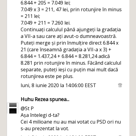
6.844 + 205 = 7.049 lei;
7.049 x 3 = 211, 47 lei, prin rotunjire în minus
= 211 lei;
7.049 + 211 = 7.260 lei.
Continuați calculul până ajungeți la gradația
a VII-a sau care ați avut-o dumneavoastră.
Puteți merge și prin înmulțire direct 6.844 x
21 (care înseamnă gradația a VII-a x 3) +
6.844 = 1.437,24 + 6.844 = 8.281,24 adică
8.281 prin rotunjire în minus. Făcând calculul
separate, puteți ieși cu puțin mai mult dacă
rotunjirea este pe plus.
luni, 8 iunie 2020 la 14:06:00 EEST
Huhu Rezea
spunea...
@St P
Așa întelegi d-ta?
Cei 4 milioane nu au mai votat cu PSD ori nu
s-au prezentat la vot.