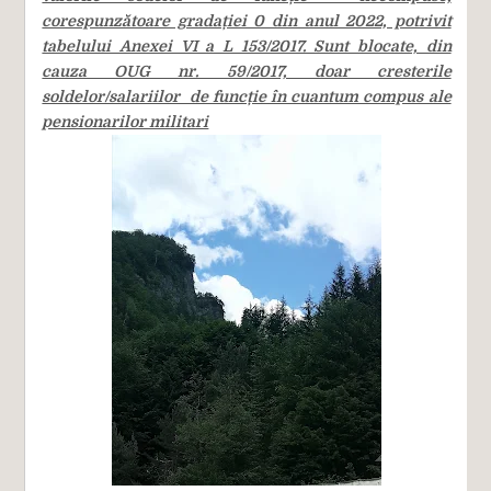
corespunzătoare gradației 0 din anul 2022, potrivit
tabelului Anexei VI a L 153/2017. Sunt blocate, din
cauza OUG nr. 59/2017, doar cresterile
soldelor/salariilor de funcție în cuantum compus ale
pensionarilor militari