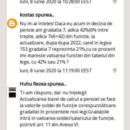
luni, 8 iunie 2020 la 10:28:00 EEST
kostas
spunea...
Nu m-ai inteles! Daca eu acum in decizia de
pensie am gradatia 7, adica 42%(6% intre
trepte, adica 7x6=42) din functie, la
actualizare, dupa dupa 2022, cand in legea
153 gradatia 7 reprezinta 21%,cu ce procent
imi mareste valoarea functiei din tabelul din
lege, cu 42% sau 21% ?
luni, 8 iunie 2020 la 11:19:00 EEST
Huhu Rezea
spunea...
Ti-am răspuns, dar nu înțelegi!
Actualizarea bazei de calcul a pensiei se face
la valorile soldei de funcție corespunzătoare
gradatiei în procentele noii legi.Gradațiile
intră in valoarea soldei/salariului de funcție,
potrivit art. 11 din Anexa VI.