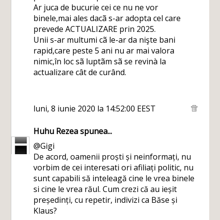
Ar juca de bucurie cei ce nu ne vor
binele,mai ales dacã s-ar adopta cel care
prevede ACTUALIZARE prin 2025.
Unii s-ar multumi cã le-ar da nişte bani
rapid,care peste 5 ani nu ar mai valora
nimic,în loc sã luptãm sã se revinà la
actualizare cât de curând.
luni, 8 iunie 2020 la 14:52:00 EEST
Huhu Rezea
spunea...
@Gigi
De acord, oamenii proști și neinformați, nu
vorbim de cei interesati ori afiliați politic, nu
sunt capabili să inteleagă cine le vrea binele
si cine le vrea răul. Cum crezi că au ieșit
președinți, cu repetir, indivizi ca Băse și
Klaus?