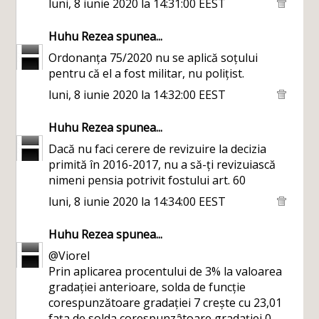
luni, 8 iunie 2020 la 14:31:00 EEST
Huhu Rezea
spunea...
Ordonanța 75/2020 nu se aplică soțului
pentru că el a fost militar, nu polițist.
luni, 8 iunie 2020 la 14:32:00 EEST
Huhu Rezea
spunea...
Dacă nu faci cerere de revizuire la decizia
primită în 2016-2017, nu a să-ți revizuiască
nimeni pensia potrivit fostului art. 60
luni, 8 iunie 2020 la 14:34:00 EEST
Huhu Rezea
spunea...
@Viorel
Prin aplicarea procentului de 3% la valoarea
gradației anterioare, solda de funcție
corespunzătoare gradației 7 crește cu 23,01
fața de solda corespunzâtoare gradației 0,