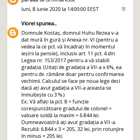
luni, 8 iunie 2020 la 14:00:00 EEST
Viorel
spunea...
Domnule Kostaș, domnul Huhu Rezea v-a
dat mură în gură și Anexa nr. VI (pentru a
vedea la ce pct. vă încadrați în momentul
ieșirii la pensie), inclusiv art. 11 pct. 4 din
Legea nr. 153/2017 pentru a vă stabili
gradația. (Uitați de gradația a VII-a x 6%, ea
pentru dv. rămâne doar pentru confirmarea
vechimii. Calculul se face pe noua lege deci
dacă ați avut gadația a VII-a aceasta se
înmulțește cu 3 %.)
Ex.: Vă aflați la pct. 8 = funcție
corespunzătoare gradului de colonel =
valoare soldă la maxim = 6.844 lei.
Dumneavoastră ați avut gradația a VII-a.
Rezultă: 6.844 x 3 = 205, 32 lei, prin rotunjire
în minus = 205 lei;