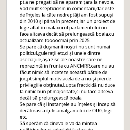
pt.a ne pregati sã ne aparam ţara la nevoie.
Vãd mult scepticicism în comentarii,dar este
de înţeles la câte nedreptãţi am fost supuşi
din 2010 şi pâna în prezent,iar un proiect de
lege aflat în malaxorul parlamentului nu
face altceva decât sã prelungeascã boala,cu
actualizare toooocmai prin 2025.
Se pare cã duşmanii noştri nu sunt numai
politicul,guleraţii etc,ci şi unele dintre
asociaţiile,aşa zise ale noastre care ne
reprezintã în frunte cu ANCMRR,care nu au
fãcut nimic sã inceteze aceastã bãtaie de
joc,pt.simplul motiv,acela de a nu-şi pierde
privilegiile obţinute.Lupta fracticidã nu duce
la nimic bun pt.majoritate,ci nu face altceva
decât sã prelungeascã boala.
Se pare cã şi instanţele au înţeles şi incep sã
decâlceasca iţele amalgamului de OUG,legi
etc.
Sã sperãm cã cineva le va da mintea
politicienilor şi celorlalţi factori de