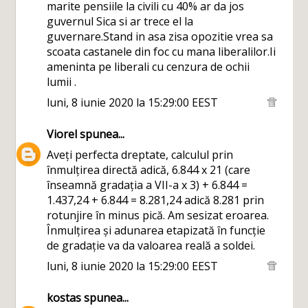
marite pensiile la civili cu 40% ar da jos
guvernul Sica si ar trece el la
guvernare.Stand in asa zisa opozitie vrea sa
scoata castanele din foc cu mana liberalilor.Ii
ameninta pe liberali cu cenzura de ochii
lumii .
luni, 8 iunie 2020 la 15:29:00 EEST
Viorel
spunea...
Aveți perfecta dreptate, calculul prin
înmulțirea directă adică, 6.844 x 21 (care
înseamnă gradația a VII-a x 3) + 6.844 =
1.437,24 + 6.844 = 8.281,24 adică 8.281 prin
rotunjire în minus pică. Am sesizat eroarea.
Înmulțirea și adunarea etapizată în funcție
de gradație va da valoarea reală a soldei.
luni, 8 iunie 2020 la 15:29:00 EEST
kostas
spunea...