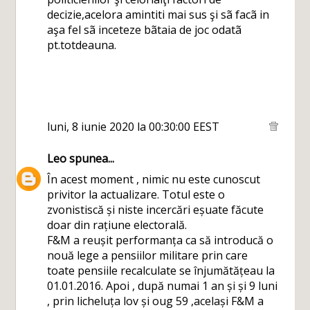
decizie,acelora amintiti mai sus şi sã facã in
aşa fel sã inceteze bãtaia de joc odatã
pt.totdeauna.
luni, 8 iunie 2020 la 00:30:00 EEST
Leo
spunea...
În acest moment , nimic nu este cunoscut
privitor la actualizare. Totul este o
zvonistiscă și niste incercări eșuate făcute
doar din rațiune electorală.
F&M a reușit performanța ca să introducă o
nouă lege a pensiilor militare prin care
toate pensiile recalculate se înjumătățeau la
01.01.2016. Apoi , după numai 1 an și și 9 luni
, prin licheluța lov și oug 59 ,același F&M a