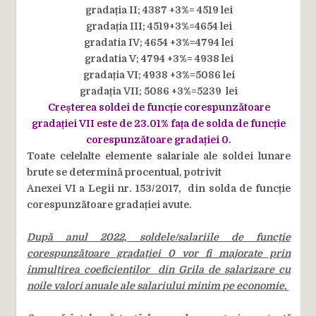
gradația II; 4387 +3%= 4519 lei
gradația III; 4519+3%=4654 lei
gradatia IV; 4654 +3%=4794 lei
gradatia V; 4794 +3%= 4938 lei
gradația VI; 4938 +3%=5086 lei
gradația VII; 5086 +3%=5239 lei
Creșterea soldei de funcție corespunzătoare
gradației VII este de 23.01% fața de solda de funcție
corespunzătoare gradației 0.
Toate celelalte elemente salariale ale soldei lunare
brute se determină procentual, potrivit
Anexei VI a Legii nr. 153/2017, din solda de funcție
corespunzătoare gradației avute.
După anul 2022, soldele/salariile de funcție
corespunzătoare gradației 0 vor fi majorate prin
înmulțirea coeficienților din Grila de salarizare cu
noile valori anuale ale salariului minim pe economie.