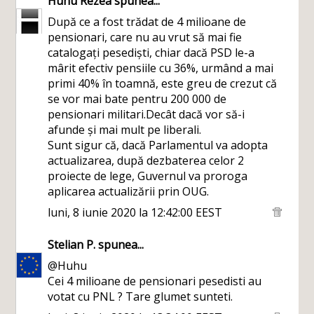
Huhu Rezea
spunea...
După ce a fost trădat de 4 milioane de
pensionari, care nu au vrut să mai fie
catalogați pesediști, chiar dacă PSD le-a
mârit efectiv pensiile cu 36%, urmând a mai
primi 40% în toamnă, este greu de crezut că
se vor mai bate pentru 200 000 de
pensionari militari.Decât dacă vor să-i
afunde și mai mult pe liberali.
Sunt sigur că, dacă Parlamentul va adopta
actualizarea, după dezbaterea celor 2
proiecte de lege, Guvernul va proroga
aplicarea actualizării prin OUG.
luni, 8 iunie 2020 la 12:42:00 EEST
Stelian P.
spunea...
@Huhu
Cei 4 milioane de pensionari pesedisti au
votat cu PNL ? Tare glumet sunteti.