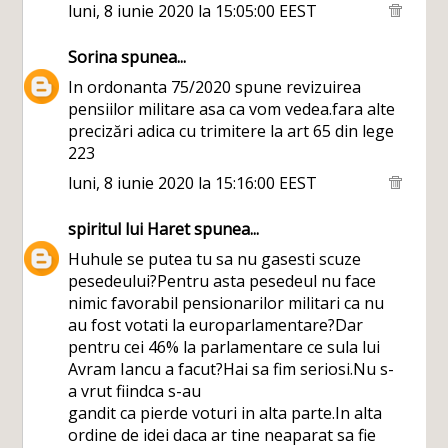
luni, 8 iunie 2020 la 15:05:00 EEST
Sorina
spunea...
In ordonanta 75/2020 spune revizuirea
pensiilor militare asa ca vom vedea.fara alte
precizări adica cu trimitere la art 65 din lege
223
luni, 8 iunie 2020 la 15:16:00 EEST
spiritul lui Haret
spunea...
Huhule se putea tu sa nu gasesti scuze
pesedeului?Pentru asta pesedeul nu face
nimic favorabil pensionarilor militari ca nu
au fost votati la europarlamentare?Dar
pentru cei 46% la parlamentare ce sula lui
Avram Iancu a facut?Hai sa fim seriosi.Nu s-
a vrut fiindca s-au
gandit ca pierde voturi in alta parte.In alta
ordine de idei daca ar tine neaparat sa fie