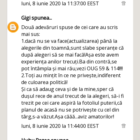
luni, 8 iunie 2020 la 11:37:00 EEST
Gigi
spunea...
Două adevăruri spuse de cei care au scris
mai sus:
1.dacă nu se va face(actualizarea) până la
alegerile din toamnă,sunt slabe speranțe că
după alegeri să se mai facă!Așa este avem
experiența anilor trecuți.Ba din contră,se
pot întâmpla și mai rău,vezi OUG 59 & 114!!!!
2.Toți au mințit în ce ne privește,indiferent
de culoarea politică!
Și ca să adaug ceva și de la mine,sper că
dușul rece de anul trecut de la alegeri, să-i fi
trezit pe cei care aspiră la fotoliul puterii,că
planul de acasă nu se potrivește cu cel din
târg,s-a văzut.Așa căăă...aviz amatorilor!
luni, 8 iunie 2020 la 11:44:00 EEST