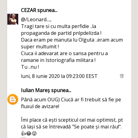
CEZAR
spunea...
@/Leonard....,
Tragi tare si cu multa perfidie ..la
propaganda de partid pnlpdelizda !
Daca eram pe manuta lu Olguta ..eram acum
super multumit !
Ciuca ii adevarat are o sansa pentru a
ramane in Istoriografia militara !
Tu ..nu !
luni, 8 iunie 2020 la 09:23:00 EEST
Iulian Mareș
spunea...
Până acum OUG) Ciucă ar fi trebuit să fie pe
fluxul de avizare!
Îmi place că ești scepticul cel mai optimist, pt
că lași să se întrevadă "Se poate și mai rău!".
👍😂😜