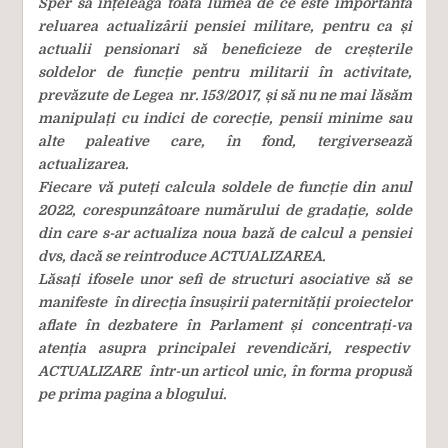
Sper să înțeleagă toatâ lumea de ce este importantă
reluarea actualizârii pensiei militare, pentru ca și
actualii pensionari să beneficieze de creșterile
soldelor de funcție pentru militarii în activitate,
prevăzute de Legea nr. 153/2017, și să nu ne mai lăsăm
manipulați cu indici de corecție, pensii minime sau
alte paleative care, în fond, tergiversează
actualizarea.
Fiecare vă puteți calcula soldele de funcție din anul
2022, corespunzâtoare numărului de gradație, solde
din care s-ar actualiza noua bază de calcul a pensiei
dvs, dacă se reintroduce ACTUALIZAREA.
Lăsați ifosele unor sefi de structuri asociative să se
manifeste în direcția însușirii paternității proiectelor
aflate în dezbatere în Parlament și concentrați-va
atenția asupra principalei revendicări, respectiv
ACTUALIZARE într-un articol unic, în forma propusă
pe prima pagina a blogului.