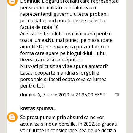
Domnule Dogaru si ceilalti care reprezentati
pensionarii militari la intalnirea cu
reprezentantii guvernului,este probabil
prima data cand puteti merge cu lectia
facuta de nota 10.
Aceasta este solutia cea mai buna pentru
toata lumea.Nu mai puneti pe masa toate
aiurelile.Dumneavoastra prezentati-o in
forma care apare pe blogul d-lui Huhu
Rezea ,care a si conceput-o.
Nu v-ati plictisit sa vi se spuna amatori?
Lasati deoparte mandria si orgoliile
personale si faceti odata ceva ca lumea
pentru toti.
duminică, 7 iunie 2020 la 21:35:00 EEST
kostas
spunea...
Sa presupunem prin absurd ca ne vor
actualiza si noua pensiile, in 2022,ce gradatii
vor fi luate in considerare, cea de pe decizia