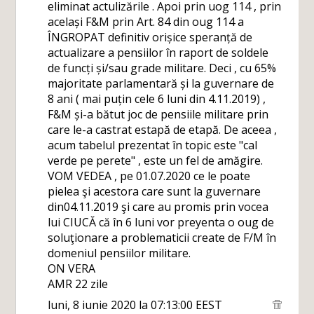
eliminat actulizările . Apoi prin uog 114 , prin
același F&M prin Art. 84 din oug 114 a
ÎNGROPAT definitiv orișice speranță de
actualizare a pensiilor în raport de soldele
de funcți și/sau grade militare. Deci , cu 65%
majoritate parlamentară și la guvernare de
8 ani ( mai puțin cele 6 luni din 4.11.2019) ,
F&M și-a bătut joc de pensiile militare prin
care le-a castrat estapă de etapă. De aceea ,
acum tabelul prezentat în topic este "cal
verde pe perete" , este un fel de amăgire.
VOM VEDEA , pe 01.07.2020 ce le poate
pielea şi acestora care sunt la guvernare
din04.11.2019 şi care au promis prin vocea
lui CIUCĂ că în 6 luni vor preyenta o oug de
soluţionare a problematicii create de F/M în
domeniul pensiilor militare.
ON VERA
AMR 22 zile
luni, 8 iunie 2020 la 07:13:00 EEST