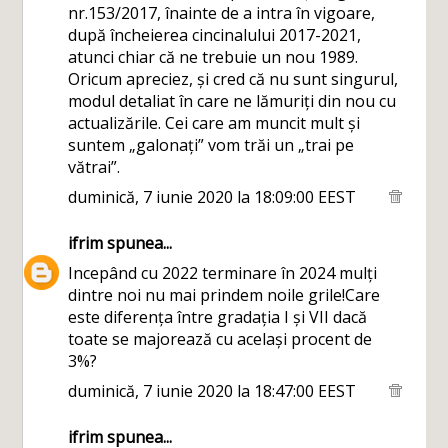
nr.153/2017, înainte de a intra în vigoare,
după încheierea cincinalului 2017-2021,
atunci chiar că ne trebuie un nou 1989.
Oricum apreciez, și cred că nu sunt singurul,
modul detaliat în care ne lămuriți din nou cu
actualizările. Cei care am muncit mult și
suntem „galonați” vom trăi un „trai pe
vătrai”.
duminică, 7 iunie 2020 la 18:09:00 EEST
ifrim
spunea...
Incepând cu 2022 terminare în 2024 mulți
dintre noi nu mai prindem noile grile!Care
este diferența între gradația I și VII dacă
toate se majorează cu același procent de
3%?
duminică, 7 iunie 2020 la 18:47:00 EEST
ifrim
spunea...