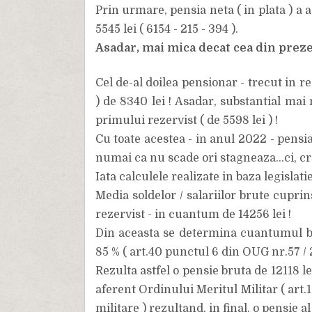
Prin urmare, pensia neta ( in plata ) a 
5545 lei ( 6154 - 215 - 394 ).
Asadar, mai mica decat cea din prezent
Cel de-al doilea pensionar - trecut in re
) de 8340 lei ! Asadar, substantial mai 
primului rezervist ( de 5598 lei ) !
Cu toate acestea - in anul 2022 - pensia 
numai ca nu scade ori stagneaza...ci, cres
Iata calculele realizate in baza legislatie
Media soldelor / salariilor brute cuprin
rezervist - in cuantum de 14256 lei !
Din aceasta se determina cuantumul br
85 % ( art.40 punctul 6 din OUG nr.57 / 
Rezulta astfel o pensie bruta de 12118 
aferent Ordinului Meritul Militar ( art.
militare ) rezultand, in final, o pensie a