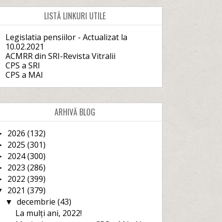
LISTĂ LINKURI UTILE
Legislatia pensiilor - Actualizat la
10.02.2021
ACMRR din SRI-Revista Vitralii
CPS a SRI
CPS a MAI
ARHIVĂ BLOG
2026
(132)
►
2025
(301)
►
2024
(300)
►
2023
(286)
►
2022
(399)
►
2021
(379)
▼
decembrie
(43)
▼
La mulți ani, 2022!