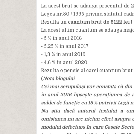
La acest brut se adauga procentul de 20
Legea nr.80 / 1995 privind statutul cadr
Rezulta un
cuantum brut de 5122 lei !
La acest ultim cuantum se adauga majorar
- 5 % in anul 2016
- 5,25 % in anul 2017
- 1,3 % in anul 2019
- 4,6 % in anul 2020.
Rezulta o pensie al carei cuantum brut 
Nota blogului
(
Cei mai scrupuloși vor constata că din o
în anul 2016 lipsește operațiunea de 
soldei de funcție cu 15 % potrivit Legii n
Nu știu dacă autorul textului a omi
omisiunea nu are niciun efect asupra 
modului defectuos în care Casele Sector