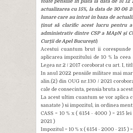
toate pensiile în plată la data de 31 
actualizarea cu 15%, la data de 30 06 
lunare care au intrat in baza de actual
ținut să clarific acest lucru pentru a
administrativ dintre CSP a MApN și Cu
Curții de Apel București
)
Acestui cuantum brut ii corespunde u
aplicarea impozitului de 10 % la ceea 
Legea nr.2 / 2017 coroborat cu art. I, tit
In anul 2022 pensiile militare mai mari
alin.(2) din OUG nr.130 / 2021 corobora
cale de consecinta, pensia bruta a acestui
La acest ultim cuantum se vor aplica ce
sanatate ) si impozitul, in ordinea ment
CASS = 10 % x ( 6154 - 4000 ) = 215 le
2021 )
Impozitul = 10 % x ( 6154 - 2000 - 215 ) =