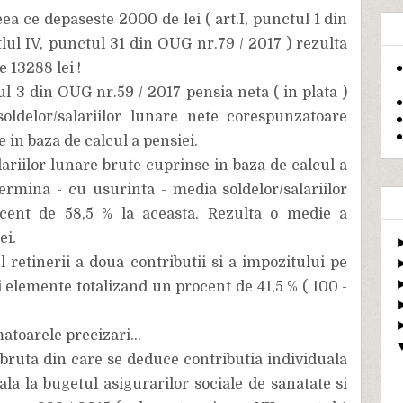
ea ce depaseste 2000 de lei ( art.I, punctul 1 din
itlul IV, punctul 31 din OUG nr.79 / 2017 ) rezulta
 13288 lei !
ul 3 din OUG nr.59 / 2017 pensia neta ( in plata )
ldelor/salariilor lunare nete corespunzatoare
 in baza de calcul a pensiei.
ariilor lunare brute cuprinse in baza de calcul a
termina - cu usurinta - media soldelor/salariilor
ocent de 58,5 % la aceasta. Rezulta o medie a
ei.
 retinerii a doua contributii si a impozitului pe
i elemente totalizand un procent de 41,5 % ( 100 -
atoarele precizari...
 bruta din care se deduce contributia individuala
ala la bugetul asigurarilor sociale de sanatate si