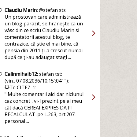
Claudiu Marin:
@stefan sts
Un prostovan care administrează
un blog parazit, se hrănește ca un
vâsc din ce scriu Claudiu Marin si
comentatorii acestui blog, te
contrazice, că știe el mai bine, că
pensia din 2011 ți-a crescut numai
după ce ți-au adăugat stagi ...
Calinmihaib12:
stefan tst:
(vin., 07.08.2036/10:15':04" "):
💥Te CITEZ..1:
" Multe comentarii aici dar niciunul
caz concret , vi-l prezint pe al meu
cât dacă CEREAI EXPRES DA FI
RECALCULAT .pe L.263, art.207..
personal ...