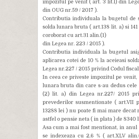
impozitul pe venit ( art. 3 lit.l) din Le
din OUG nr.59 / 2017 ).
Contributia individuala la bugetul de s
solda lunara bruta ( art.138 lit. a) si 14
coroborat cu art.31 alin.(1)
din Legea nr. 223 / 2015 ).
Contributia individuala la bugetul as
aplicarea cotei de 10 % la aceieasi solda 
Legea nr.227 / 2015 privind Codul fiscal 
In ceea ce priveste impozitul pe venit, 
lunara bruta din care s-au dedus cele d
(2) lit. a) din Legea nr.227/ 2015 pr
prevederilor susmentionate ( art.VII 
13288 lei ) nu poate fi mai mare decat 
astfel o pensie neta ( in plata ) de 8340 l
Asa cum a mai fost mentionat, in anul 
se indexeaza cu 2,6 % ( art.XLV alin