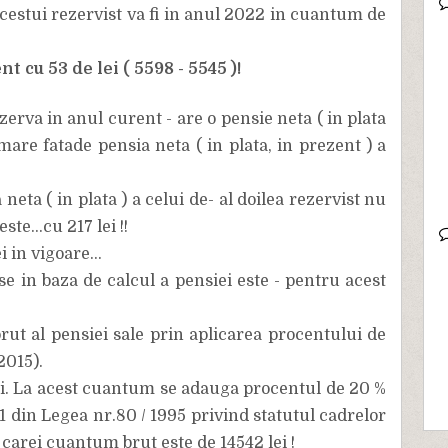
acestui rezervist va fi in anul 2022 in cuantum de
 cu 53 de lei ( 5598 - 5545 )!
zerva in anul curent - are o pensie neta ( in plata
mare fatade pensia neta ( in plata, in prezent ) a
neta ( in plata ) a celui de- al doilea rezervist nu
te...cu 217 lei !!
i in vigoare...
se in baza de calcul a pensiei este - pentru acest
ut al pensiei sale prin aplicarea procentului de
2015).
lei. La acest cuantum se adauga procentul de 20 %
11 din Legea nr.80 / 1995 privind statutul cadrelor
l carei cuantum brut este de 14542 lei !