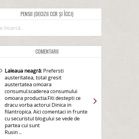
PENSII (DECIZII CCR ȘI ÎCCJ)
e încarcă...
COMENTARII
Laleaua neagră:
Prefersti
austeritatea, total gresit
austertatea omoara
consumul.scaderea consumului
omoara productia.Fiti destepti ce
dracu vorba actorui Dinica in
filantropica. Aici comentaci in frunte
cu securistul blogului se vede de
partea cui sunt
Rusin ...