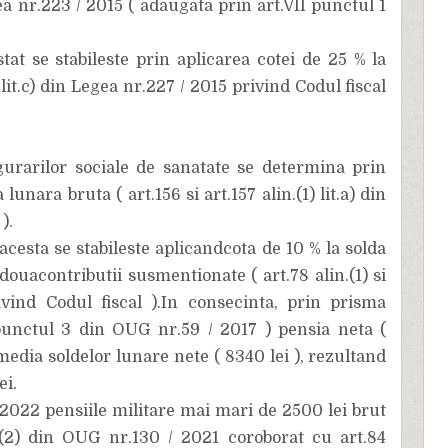
gea nr.223 / 2015 ( adaugata prin art.VII punctul 1
tat se stabileste prin aplicarea cotei de 25 % la
1 lit.c) din Legea nr.227 / 2015 privind Codul fiscal
igurarilor sociale de sanatate se determina prin
lunara bruta ( art.156 si art.157 alin.(1) lit.a) din
).
acesta se stabileste aplicandcota de 10 % la solda
ouacontributii susmentionate ( art.78 alin.(1) si
ivind Codul fiscal ).In consecinta, prin prisma
punctul 3 din OUG nr.59 / 2017 ) pensia neta (
media soldelor lunare nete ( 8340 lei ), rezultand
ei.
2022 pensiile militare mai mari de 2500 lei brut
.(2) din OUG nr.130 / 2021 coroborat cu art.84