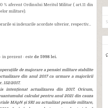
 % aferent Ordinului Meritul Militar ( art.11 din
elor militare).
S
ile si indexarile acordate ulterior, respectiv...
- in prezent - este
de 5998 lei.
perațiile de majorare a pensiei militare stabilite
actualizare din anul 2017 ca urmare a majorării
r. 152/2017.
s intenționat actualizarea din 2017. Oricum,
cuantumului calculat pentru anul 2021 din cauza
iale MApN și SRI au actualizat pensiile militare,