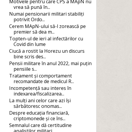
Motivele pentru care CPS a MApN nu
vrea să pună în...
Numai pensionarii militari stabiliți
potrivit Ordo...
Cerem MApN-ului să-l zorească pe
premier să dea m...
Topten-ul de ieri al infectărilor cu
Covid din lume
Ciucă a rostit la Horezu un discurs
bine scris des...
Pensii militare în anul 2022, mai puțin
pensiile s...
Tratament și comportament
recomandate de medicul R...
Incompetență sau interes în
indexarea/fiscalizarea...
La mulți ani celor care azi își
sărbătoresc onomas...
Despre educația financiară,
criptomonede și ce îns...
Semnalul care dă certitudine
analiștilor militari ...