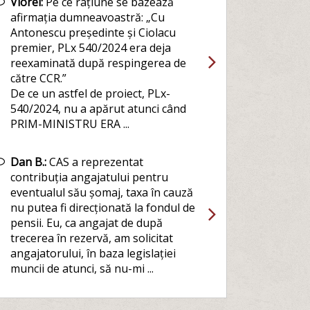
Viorel:
Pe ce rațiune se bazează
afirmația dumneavoastră: „Cu
Antonescu președinte și Ciolacu
premier, PLx 540/2024 era deja
reexaminată după respingerea de
către CCR.”
De ce un astfel de proiect, PLx-
540/2024, nu a apărut atunci când
PRIM-MINISTRU ERA ...
Dan B.:
CAS a reprezentat
contribuția angajatului pentru
eventualul său șomaj, taxa în cauză
nu putea fi direcționată la fondul de
pensii. Eu, ca angajat de după
trecerea în rezervă, am solicitat
angajatorului, în baza legislației
muncii de atunci, să nu-mi ...