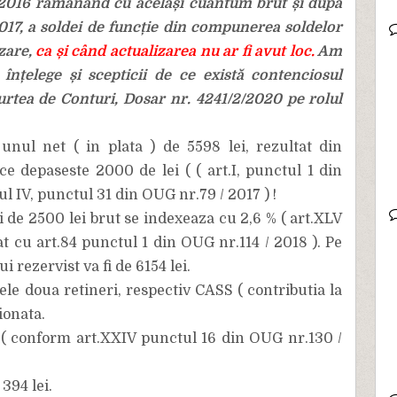
12 2016 rămânând cu același cuantum brut și după
2017, a soldei de funcție din compunerea soldelor
izare,
ca și când actualizarea nu ar fi avut loc.
Am
 înțelege și scepticii de ce există contenciosul
rtea de Conturi, Dosar nr. 4241/2/2020 pe rolul
nul net ( in plata ) de 5598 lei, rezultat din
ce depaseste 2000 de lei ( ( art.I, punctul 1 din
lul IV, punctul 31 din OUG nr.79 / 2017 ) !
 de 2500 lei brut se indexeaza cu 2,6 % ( art.XLV
t cu art.84 punctul 1 din OUG nr.114 / 2018 ). Pe
 rezervist va fi de 6154 lei.
le doua retineri, respectiv CASS ( contributia la
ionata.
i ( conform art.XXIV punctul 16 din OUG nr.130 /
 394 lei.