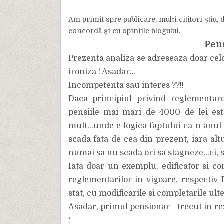
Am primit spre publicare, mulți cititori știu,
concordă și cu opiniile blogului.
Pens
Prezenta analiza se adreseaza doar celo
ironiza ! Asadar...
Incompetenta sau interes ??!!
Daca principiul privind reglementare
pensiile mai mari de 4000 de lei este
mult...unde e logica faptului ca-n anul 
scada fata de cea din prezent, iara alt
numai sa nu scada ori sa stagneze...ci, sa
Iata doar un exemplu, edificator si con
reglementarilor in vigoare, respectiv 
stat, cu modificarile si completarile ulte
Asadar, primul pensionar - trecut in re
!