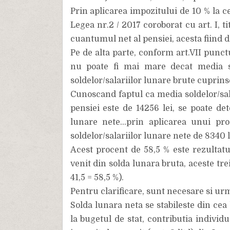
Prin aplicarea impozitului de 10 % la ce
Legea nr.2 / 2017 coroborat cu art. I, t
cuantumul net al pensiei, acesta fiind de
Pe de alta parte, conform art.VII punct
nu poate fi mai mare decat media so
soldelor/salariilor lunare brute cuprinse
Cunoscand faptul ca media soldelor/sal
pensiei este de 14256 lei, se poate de
lunare nete...prin aplicarea unui pr
soldelor/salariilor lunare nete de 8340 l
Acest procent de 58,5 % este rezultatul
venit din solda lunara bruta, aceste tre
41,5 = 58,5 %).
Pentru clarificare, sunt necesare si urm
Solda lunara neta se stabileste din cea
la bugetul de stat, contributia individu