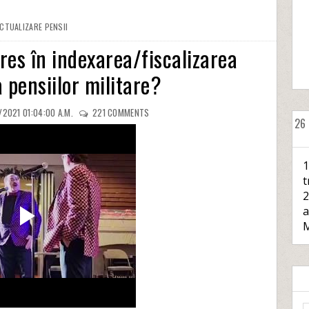
CTUALIZARE PENSII
res în indexarea/fiscalizarea
a pensiilor militare?
/2021 01:04:00 A.M.
221
COMMENTS
26
1
t
2
a
M