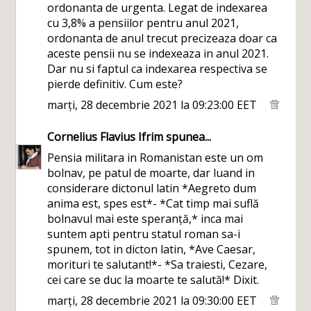
ordonanta de urgenta. Legat de indexarea
cu 3,8% a pensiilor pentru anul 2021,
ordonanta de anul trecut precizeaza doar ca
aceste pensii nu se indexeaza in anul 2021.
Dar nu si faptul ca indexarea respectiva se
pierde definitiv. Cum este?
marți, 28 decembrie 2021 la 09:23:00 EET
Cornelius Flavius Ifrim
spunea...
Pensia militara in Romanistan este un om
bolnav, pe patul de moarte, dar luand in
considerare dictonul latin *Aegreto dum
anima est, spes est*- *Cat timp mai suflă
bolnavul mai este speranță,* inca mai
suntem apti pentru statul roman sa-i
spunem, tot in dicton latin, *Ave Caesar,
morituri te salutant!*- *Sa traiesti, Cezare,
cei care se duc la moarte te salută!* Dixit.
marți, 28 decembrie 2021 la 09:30:00 EET