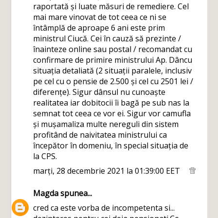
raportată și luate măsuri de remediere. Cel
mai mare vinovat de tot ceea ce ni se
întâmplă de aproape 6 ani este prim
ministrul Ciucă. Cei în cauză să prezinte /
înainteze online sau postal / recomandat cu
confirmare de primire ministrului Ap. Dâncu
situația detaliată (2 situații paralele, inclusiv
pe cel cu o pensie de 2.500 și cel cu 2501 lei /
diferențe). Sigur dânsul nu cunoaște
realitatea iar dobitocii îi bagă pe sub nas la
semnat tot ceea ce vor ei. Sigur vor camufla
și mușamaliza multe nereguli din sistem
profitând de naivitatea ministrului ca
începător în domeniu, în special situația de
la CPS.
marți, 28 decembrie 2021 la 01:39:00 EET
Magda
spunea...
cred ca este vorba de incompetenta si...