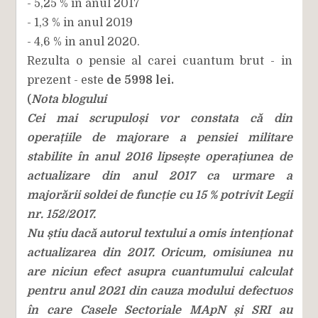
- 5,25 % in anul 2017
- 1,3 % in anul 2019
- 4,6 % in anul 2020.
Rezulta o pensie al carei cuantum brut - in
prezent - este
de 5998 lei.
Nota blogului
(
Cei mai scrupuloși vor constata că din
operațiile de majorare a pensiei militare
stabilite în anul 2016 lipsește operațiunea de
actualizare din anul 2017 ca urmare a
majorării soldei de funcție cu 15 % potrivit Legii
nr. 152/2017.
Nu știu dacă autorul textului a omis intenționat
actualizarea din 2017. Oricum, omisiunea nu
are niciun efect asupra cuantumului calculat
pentru anul 2021 din cauza modului defectuos
în care Casele Sectoriale MApN și SRI au