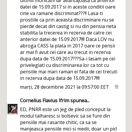
ultimii mohicani iar avantajoasa ca anterior
datei de 15.09.2017 si in aceste conditii oare
cine va ramane discriminat???!! Lasa-ti
prostiile ca prin aceasta discriminare nu se
pierde decat din castig si nu din pensia neta
stabilita la trecerea in rezerva de catre cei
anterior datei de 15.09.2017!!!! Daca LOV nu
abroga CASS la plata in 2017 oare ce pensii
ar mai fi avut cei care au trecut in rezerva
dupa data de 15.09.2017???Sa-i lasam pe cei
privelegiati cu discriminarea lor ca tot cu
pensiile mai mari raman ei fata de cei trecuti
in rezerva dupa data de 15.09.2017!!!!
marți, 28 decembrie 2021 la 09:57:00 EET
Cornelius Flavius Ifrim
spunea...
ED, PNRR este un jeg de pled conceput la
modul talharesc si bolsevic sa se fure din
pensiile mai rasarite chitic, ca sa se
manjeasca pensiile mici si medii, doar un pic!