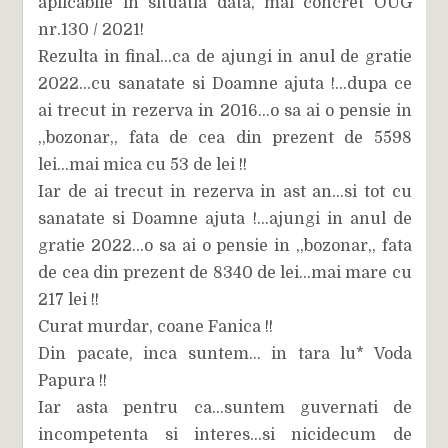
aplicabile in situatia data, mai concret OUG
nr.130 / 2021!
Rezulta in final...ca de ajungi in anul de gratie
2022...cu sanatate si Doamne ajuta !...dupa ce
ai trecut in rezerva in 2016...o sa ai o pensie in
,,bozonar,, fata de cea din prezent de 5598
lei...mai mica cu 53 de lei !!
Iar de ai trecut in rezerva in ast an...si tot cu
sanatate si Doamne ajuta !...ajungi in anul de
gratie 2022...o sa ai o pensie in ,,bozonar,, fata
de cea din prezent de 8340 de lei...mai mare cu
217 lei !!
Curat murdar, coane Fanica !!
Din pacate, inca suntem... in tara lu* Voda
Papura !!
Iar asta pentru ca...suntem guvernati de
incompetenta si interes...si nicidecum de