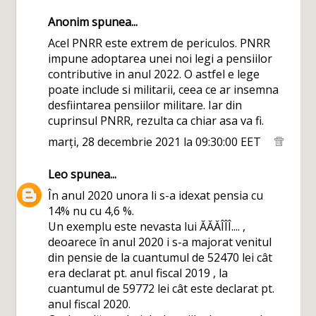
Anonim spunea...
Acel PNRR este extrem de periculos. PNRR
impune adoptarea unei noi legi a pensiilor
contributive in anul 2022. O astfel e lege
poate include si militarii, ceea ce ar insemna
desfiintarea pensiilor militare. Iar din
cuprinsul PNRR, rezulta ca chiar asa va fi.
marți, 28 decembrie 2021 la 09:30:00 EET
Leo
spunea...
În anul 2020 unora li s-a idexat pensia cu
14% nu cu 4,6 %.
Un exemplu este nevasta lui ĂĂĂÎÎÎ.... ,
deoarece în anul 2020 i s-a majorat venitul
din pensie de la cuantumul de 52470 lei cât
era declarat pt. anul fiscal 2019 , la
cuantumul de 59772 lei cât este declarat pt.
anul fiscal 2020.