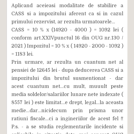
Aplicand aceieasi modalitate de stabilire a
CASS si a impozitului aferent ca si in cazul
primului rezervist, ar rezulta urmatoarele...
CASS = 10 % x (14920 - 4000 ) = 1092 lei (
conform art.XXIVpunctul 16 din OUG nr.130 /
2021 ) Impozitul = 10 % x ( 14920 - 2000 - 1092 )
= 1183 lei.
Prin urmare, ar rezulta un cuantum net al
pensiei de 12645 lei - dupa deducerea CASS si a
impozitului din brutul susmentionat - dar
acest cuantum net...cu mult, muuult peste
media soldelor/salariilor lunare nete indexate (
8557 lei ) este limitat...e drept, legal...la aceasta
medie...dar...nicidecum prin prisma unor
ratiuni fiscale...ci a ingineriilor de acest fel !!
P.s. - a se studia reglementarile incidente si