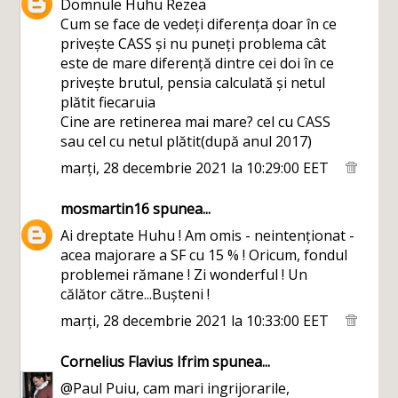
Domnule Huhu Rezea
Cum se face de vedeți diferența doar în ce
privește CASS și nu puneți problema cât
este de mare diferență dintre cei doi în ce
privește brutul, pensia calculată și netul
plătit fiecaruia
Cine are retinerea mai mare? cel cu CASS
sau cel cu netul plătit(după anul 2017)
marți, 28 decembrie 2021 la 10:29:00 EET
mosmartin16
spunea...
Ai dreptate Huhu ! Am omis - neintenționat -
acea majorare a SF cu 15 % ! Oricum, fondul
problemei rămane ! Zi wonderful ! Un
călător către...Bușteni !
marți, 28 decembrie 2021 la 10:33:00 EET
Cornelius Flavius Ifrim
spunea...
@Paul Puiu, cam mari ingrijorarile,