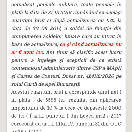
actualizat pensiile militare, toate pensiile în
plată la data de 31 12 2016 rămânând cu același
cuantum brut și după actualizarea cu 15%, la
data de 30 06 2017, a soldei de funcție din
compunerea soldelor lunare care au intrat in
baza de actualizare,
ca și când actualizarea nu
ar fi avut loc.
Am ținut să clarific acest lucru
pentru a înțelege și scepticii de ce există
contenciosul administrativ dintre CSP a MApN
și Curtea de Conturi, Dosar nr. 4241/2/2020 pe
rolul Curții de Apel București
)
Acestui cuantum brut ii corespunde unul net (
in plata ) de 5598 lei, rezultat din aplicarea
impozitului de 10 % la ceea ce depaseste 2000
de lei ( ( art.I, punctul 1 din Legea nr.2 / 2017
coroborat cu art. I, titlul IV, punctul 31 din OUG