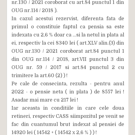
nr.130 / 2021 coroborat cu art.84 punctul 1 din
OUG nr.114 / 2018 ).
In cazul acestui rezervist, diferenta fata de
primul o constituie faptul ca pensia sa este
indexata cu 2,6 % doar ca ...si la netul in plata al
ei, respectiv la cei 8340 lei ( art.XLV alin.(3) din
OUG nr.130 / 2021 coroborat art.84 punctul 1
din OUG nr.114 / 2018, art.VII punctul 3 din
OUG nr. 59 / 2017 si art.84 punctul 2 cu
trimitere la art.60 (2) ) !
Pe cale de consecinta, rezulta - pentru anul
2022 - o pensie neta ( in plata ) de 8557 lei !
Asadar mai mare cu 217 lei !
Iar aceasta in conditiile in care cele doua
retineri, respectiv CASS siimpozitul pe venit se
fac din cuantumul brut indexat al pensiei de
14920 lei ( 14542 + ( 14542 x 2,6 % ) ) !