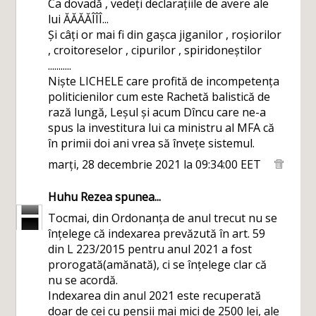
Ca dovadă , vedeți declarațiile de avere ale
lui ĂĂĂĂÎÎÎ...
Și câți or mai fi din gașca jiganilor , roșiorilor
, croitoreselor , cipurilor , spiridoneștilor
...........
Niște LICHELE care profită de incompetența
politicienilor cum este Rachetă balistică de
rază lungă, Leșul și acum Dîncu care ne-a
spus la investitura lui ca ministru al MFA că
în primii doi ani vrea să învețe sistemul.
marți, 28 decembrie 2021 la 09:34:00 EET
Huhu Rezea
spunea...
Tocmai, din Ordonanța de anul trecut nu se
înțelege că indexarea prevăzută în art. 59
din L 223/2015 pentru anul 2021 a fost
prorogată(amănată), ci se înțelege clar că
nu se acordă.
Indexarea din anul 2021 este recuperată
doar de cei cu pensii mai mici de 2500 lei, ale