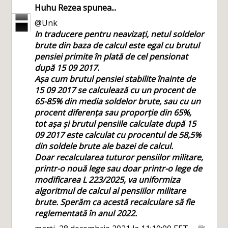
Huhu Rezea
spunea...
@Unk
In traducere pentru neavizați, netul soldelor
brute din baza de calcul este egal cu brutul
pensiei primite în plată de cel pensionat
după 15 09 2017.
Așa cum brutul pensiei stabilite înainte de
15 09 2017 se calculează cu un procent de
65-85% din media soldelor brute, sau cu un
procent diferența sau proporție din 65%,
tot așa și brutul pensiile calculate după 15
09 2017 este calculat cu procentul de 58,5%
din soldele brute ale bazei de calcul.
Doar recalcularea tuturor pensiilor militare,
printr-o nouă lege sau doar printr-o lege de
modificarea L 223/2025, va uniformiza
algoritmul de calcul al pensiilor militare
brute. Sperăm ca acestă recalculare să fie
reglementată în anul 2022.