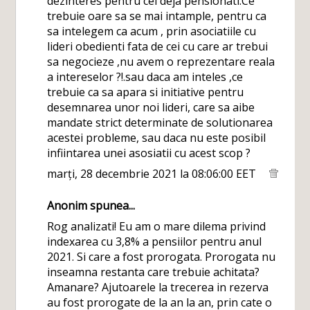
dezinteres pentru cei deja pensionati.Ce
trebuie oare sa se mai intample, pentru ca
sa intelegem ca acum , prin asociatiile cu
lideri obedienti fata de cei cu care ar trebui
sa negocieze ,nu avem o reprezentare reala
a intereselor ?!.sau daca am inteles ,ce
trebuie ca sa apara si initiative pentru
desemnarea unor noi lideri, care sa aibe
mandate strict determinate de solutionarea
acestei probleme, sau daca nu este posibil
infiintarea unei asosiatii cu acest scop ?
marți, 28 decembrie 2021 la 08:06:00 EET
Anonim spunea...
Rog analizati! Eu am o mare dilema privind
indexarea cu 3,8% a pensiilor pentru anul
2021. Si care a fost prorogata. Prorogata nu
inseamna restanta care trebuie achitata?
Amanare? Ajutoarele la trecerea in rezerva
au fost prorogate de la an la an, prin cate o