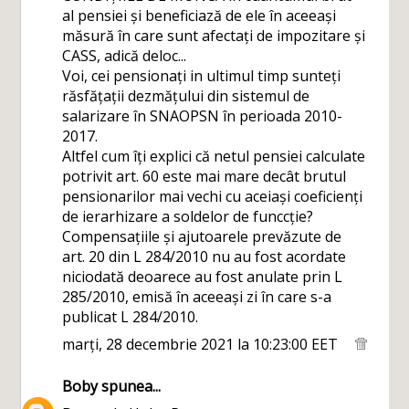
al pensiei și beneficiază de ele în aceeași
măsură în care sunt afectați de impozitare și
CASS, adică deloc...
Voi, cei pensionați in ultimul timp sunteți
răsfățații dezmățului din sistemul de
salarizare în SNAOPSN în perioada 2010-
2017.
Altfel cum îți explici că netul pensiei calculate
potrivit art. 60 este mai mare decât brutul
pensionarilor mai vechi cu aceiași coeficienți
de ierarhizare a soldelor de funccție?
Compensațiile și ajutoarele prevăzute de
art. 20 din L 284/2010 nu au fost acordate
niciodată deoarece au fost anulate prin L
285/2010, emisă în aceeași zi în care s-a
publicat L 284/2010.
marți, 28 decembrie 2021 la 10:23:00 EET
Boby
spunea...