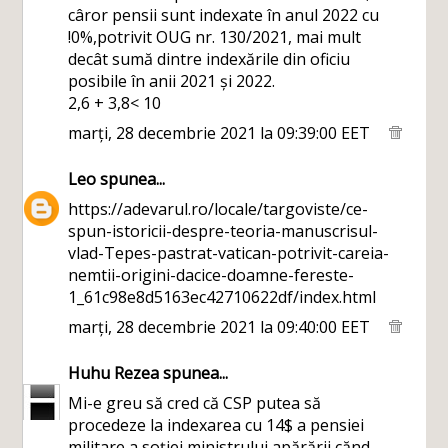
câror pensii sunt indexate în anul 2022 cu
!0%,potrivit OUG nr. 130/2021, mai mult
decât sumă dintre indexările din oficiu
posibile în anii 2021 și 2022.
2,6 + 3,8< 10
marți, 28 decembrie 2021 la 09:39:00 EET
Leo
spunea...
https://adevarul.ro/locale/targoviste/ce-
spun-istoricii-despre-teoria-manuscrisul-
vlad-Tepes-pastrat-vatican-potrivit-careia-
nemtii-origini-dacice-doamne-fereste-
1_61c98e8d5163ec42710622df/index.html
marți, 28 decembrie 2021 la 09:40:00 EET
Huhu Rezea
spunea...
Mi-e greu să cred că CSP putea să
procedeze la indexarea cu 14$ a pensiei
militare a soției ministrului apărării cănd