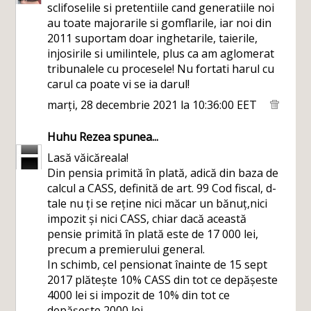
sclifoselile si pretentiile cand generatiile noi
au toate majorarile si gomflarile, iar noi din
2011 suportam doar inghetarile, taierile,
injosirile si umilintele, plus ca am aglomerat
tribunalele cu procesele! Nu fortati harul cu
carul ca poate vi se ia darul!
marți, 28 decembrie 2021 la 10:36:00 EET
Huhu Rezea
spunea...
Lasă văicăreala!
Din pensia primită în plată, adică din baza de
calcul a CASS, definită de art. 99 Cod fiscal, d-
tale nu ți se reține nici măcar un bănuț,nici
impozit și nici CASS, chiar dacă această
pensie primită în plată este de 17 000 lei,
precum a premierului general.
In schimb, cel pensionat înainte de 15 sept
2017 plătește 10% CASS din tot ce depășeste
4000 lei si impozit de 10% din tot ce
depășește 2000 lei.