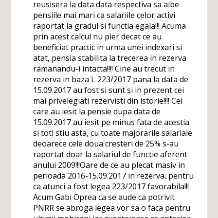
reusisera la data data respectiva sa aibe
pensiile mai mari ca salariile celor activi
raportat la gradul si functia egala!!! Acuma
prin acest calcul nu pier decat ce au
beneficiat practic in urma unei indexari si
atat, pensia stabilita la trecerea in rezerva
ramanandu-i intacta!!!! Cine au trecut in
rezerva in baza L 223/2017 pana la data de
15.09.2017 au fost si sunt si in prezent cei
mai privelegiati rezervisti din istorie!!!! Cei
care au iesit la pensie dupa data de
15.09.2017 au iesit pe minus fata de acestia
si toti stiu asta, cu toate majorarile salariale
deoarece cele doua cresteri de 25% s-au
raportat doar la salariul de functie aferent
anului 2009!!!Oare de ce au plecat masiv in
perioada 2016-15.09.2017 in rezerva, pentru
ca atunci a fost legea 223/2017 favorabila!!!
Acum Gabi Oprea ca se aude ca potrivit
PNRR se abroga legea vor sa o faca pentru