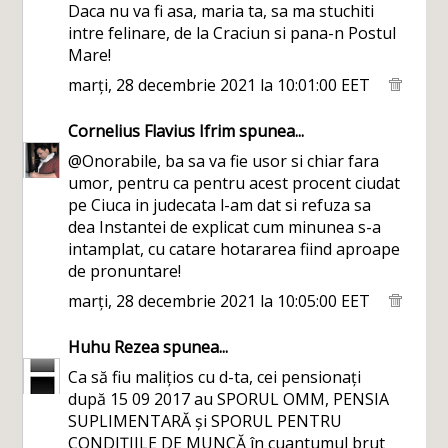
Daca nu va fi asa, maria ta, sa ma stuchiti
intre felinare, de la Craciun si pana-n Postul
Mare!
marți, 28 decembrie 2021 la 10:01:00 EET
Cornelius Flavius Ifrim
spunea...
@Onorabile, ba sa va fie usor si chiar fara
umor, pentru ca pentru acest procent ciudat
pe Ciuca in judecata l-am dat si refuza sa
dea Instantei de explicat cum minunea s-a
intamplat, cu catare hotararea fiind aproape
de pronuntare!
marți, 28 decembrie 2021 la 10:05:00 EET
Huhu Rezea
spunea...
Ca să fiu malițios cu d-ta, cei pensionați
după 15 09 2017 au SPORUL OMM, PENSIA
SUPLIMENTARĂ și SPORUL PENTRU
CONDIȚIILE DE MUNCĂ în cuantumul brut