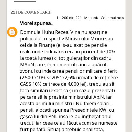
221 DE COMENTARII:
1 – 200 din 221
Mai noi›
Cele mai noi»
Viorel
spunea...
Domnule Huhu Rezea. Vina nu aparține
politicului, respectiv Ministrului Munci sau
cel de la Finanțe (ei s-au axat pe pensile
civile unde indexarea era în procent de 10%
la toată lumea) ci tot guleraților din cadrul
MApN care, în momentul când a apărut
zvonul cu indexarea pensiilor militare diferit
(2.500 x10% și 2051x2,6% urmată de reținere
CASS 10% ce trece de 4.000 lei), trebuiau să
facă simulări (exact ca și în cazul prezentat)
pe care să le prezinte ministrului Ap.N. iar
acesta primului ministru. Nu tăiem salarii,
pensii, alocații spunea Președintele KWI cu
gașca lui din PNL însă le-au înghețat anul
trecut, iar ceea ce au făcut acum se numește
furt pe față. Situația trebuie analizată,