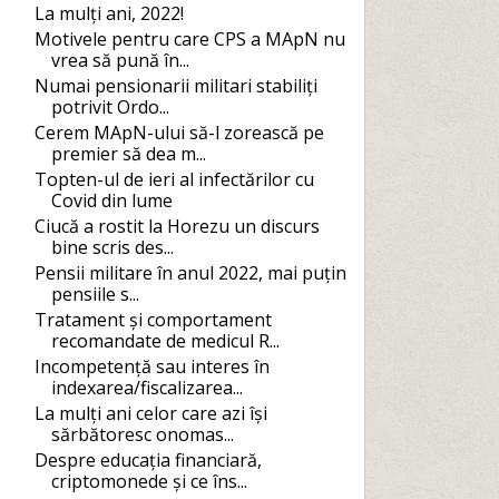
La mulți ani, 2022!
Motivele pentru care CPS a MApN nu
vrea să pună în...
Numai pensionarii militari stabiliți
potrivit Ordo...
Cerem MApN-ului să-l zorească pe
premier să dea m...
Topten-ul de ieri al infectărilor cu
Covid din lume
Ciucă a rostit la Horezu un discurs
bine scris des...
Pensii militare în anul 2022, mai puțin
pensiile s...
Tratament și comportament
recomandate de medicul R...
Incompetență sau interes în
indexarea/fiscalizarea...
La mulți ani celor care azi își
sărbătoresc onomas...
Despre educația financiară,
criptomonede și ce îns...