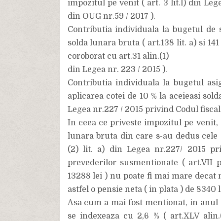
impozitul pe venit ( art. 3 lit.l) din Le
din OUG nr.59 / 2017 ).
Contributia individuala la bugetul de s
solda lunara bruta ( art.138 lit. a) si 14
coroborat cu art.31 alin.(1)
din Legea nr. 223 / 2015 ).
Contributia individuala la bugetul as
aplicarea cotei de 10 % la aceieasi solda 
Legea nr.227 / 2015 privind Codul fiscal 
In ceea ce priveste impozitul pe venit, 
lunara bruta din care s-au dedus cele d
(2) lit. a) din Legea nr.227/ 2015 pr
prevederilor susmentionate ( art.VII 
13288 lei ) nu poate fi mai mare decat 
astfel o pensie neta ( in plata ) de 8340 l
Asa cum a mai fost mentionat, in anul 
se indexeaza cu 2,6 % ( art.XLV alin