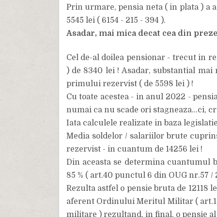
Prin urmare, pensia neta ( in plata ) a 
5545 lei ( 6154 - 215 - 394 ).
Asadar, mai mica decat cea din prezent
Cel de-al doilea pensionar - trecut in re
) de 8340 lei ! Asadar, substantial mai 
primului rezervist ( de 5598 lei ) !
Cu toate acestea - in anul 2022 - pensia 
numai ca nu scade ori stagneaza...ci, cres
Iata calculele realizate in baza legislatie
Media soldelor / salariilor brute cuprin
rezervist - in cuantum de 14256 lei !
Din aceasta se determina cuantumul br
85 % ( art.40 punctul 6 din OUG nr.57 / 
Rezulta astfel o pensie bruta de 12118 
aferent Ordinului Meritul Militar ( art.
militare ) rezultand, in final, o pensie a