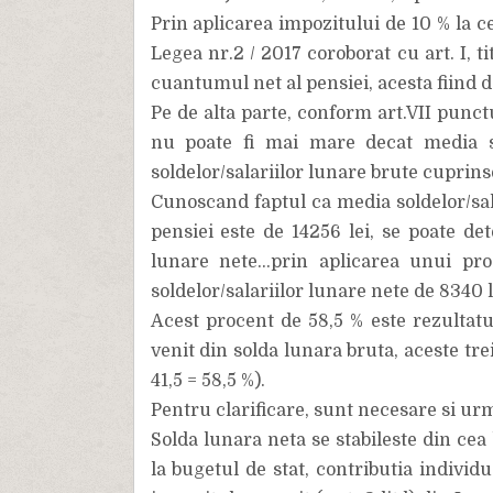
Prin aplicarea impozitului de 10 % la ce
Legea nr.2 / 2017 coroborat cu art. I, t
cuantumul net al pensiei, acesta fiind de
Pe de alta parte, conform art.VII punct
nu poate fi mai mare decat media so
soldelor/salariilor lunare brute cuprinse
Cunoscand faptul ca media soldelor/sal
pensiei este de 14256 lei, se poate de
lunare nete...prin aplicarea unui pr
soldelor/salariilor lunare nete de 8340 l
Acest procent de 58,5 % este rezultatul
venit din solda lunara bruta, aceste tre
41,5 = 58,5 %).
Pentru clarificare, sunt necesare si urm
Solda lunara neta se stabileste din cea
la bugetul de stat, contributia individu