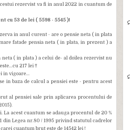
acestui rezervist va fi in anul 2022 in cuantum de
 cu 53 de lei ( 5598 - 5545 )!
zerva in anul curent - are o pensie neta ( in plata
mare fatade pensia neta ( in plata, in prezent ) a
neta ( in plata ) a celui de- al doilea rezervist nu
te...cu 217 lei !!
i in vigoare...
se in baza de calcul a pensiei este - pentru acest
ut al pensiei sale prin aplicarea procentului de
2015).
lei. La acest cuantum se adauga procentul de 20 %
11 din Legea nr.80 / 1995 privind statutul cadrelor
l carei cuantum brut este de 14542 lei !