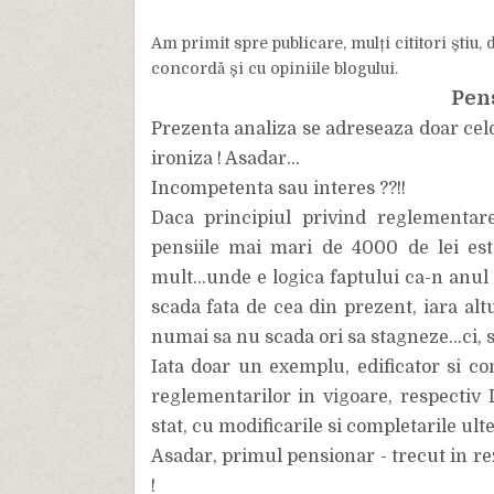
Am primit spre publicare, mulți cititori știu,
concordă și cu opiniile blogului.
Pens
Prezenta analiza se adreseaza doar celo
ironiza ! Asadar...
Incompetenta sau interes ??!!
Daca principiul privind reglementare
pensiile mai mari de 4000 de lei este
mult...unde e logica faptului ca-n anul 
scada fata de cea din prezent, iara alt
numai sa nu scada ori sa stagneze...ci, sa
Iata doar un exemplu, edificator si con
reglementarilor in vigoare, respectiv 
stat, cu modificarile si completarile ulte
Asadar, primul pensionar - trecut in re
!