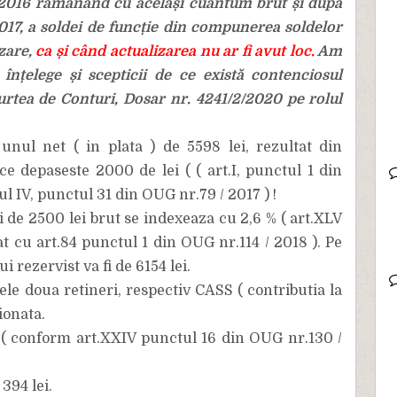
12 2016 rămânând cu același cuantum brut și după
2017, a soldei de funcție din compunerea soldelor
izare,
ca și când actualizarea nu ar fi avut loc.
Am
 înțelege și scepticii de ce există contenciosul
rtea de Conturi, Dosar nr. 4241/2/2020 pe rolul
nul net ( in plata ) de 5598 lei, rezultat din
ce depaseste 2000 de lei ( ( art.I, punctul 1 din
lul IV, punctul 31 din OUG nr.79 / 2017 ) !
 de 2500 lei brut se indexeaza cu 2,6 % ( art.XLV
t cu art.84 punctul 1 din OUG nr.114 / 2018 ). Pe
 rezervist va fi de 6154 lei.
le doua retineri, respectiv CASS ( contributia la
ionata.
i ( conform art.XXIV punctul 16 din OUG nr.130 /
 394 lei.