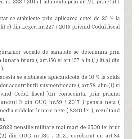
gea nr.223 / 2015 ( adaugata prin art.VII punctul 1
tat se stabileste prin aplicarea cotei de 25 % la
1 lit.c) din Legea nr.227 / 2015 privind Codul fiscal
igurarilor sociale de sanatate se determina prin
lunara bruta ( art.156 si art.157 alin.(1) lit.a) din
).
acesta se stabileste aplicandcota de 10 % la solda
ouacontributii susmentionate ( art.78 alin.(1) si
ivind Codul fiscal ).In consecinta, prin prisma
punctul 3 din OUG nr.59 / 2017 ) pensia neta (
media soldelor lunare nete ( 8340 lei ), rezultand
ei.
2022 pensiile militare mai mari de 2500 lei brut
.(2) din OUG nr.130 / 2021 coroborat cu art.84