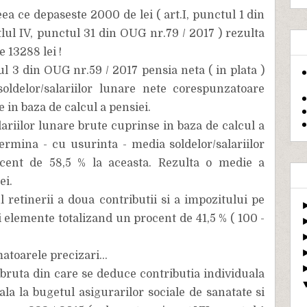
ea ce depaseste 2000 de lei ( art.I, punctul 1 din
itlul IV, punctul 31 din OUG nr.79 / 2017 ) rezulta
 13288 lei !
ul 3 din OUG nr.59 / 2017 pensia neta ( in plata )
ldelor/salariilor lunare nete corespunzatoare
 in baza de calcul a pensiei.
ariilor lunare brute cuprinse in baza de calcul a
termina - cu usurinta - media soldelor/salariilor
ocent de 58,5 % la aceasta. Rezulta o medie a
ei.
 retinerii a doua contributii si a impozitului pe
i elemente totalizand un procent de 41,5 % ( 100 -
atoarele precizari...
 bruta din care se deduce contributia individuala
ala la bugetul asigurarilor sociale de sanatate si