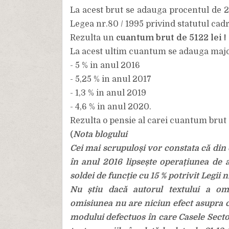
La acest brut se adauga procentul de 20
Legea nr.80 / 1995 privind statutul cadr
Rezulta un
cuantum brut de 5122 lei !
La acest ultim cuantum se adauga majorar
- 5 % in anul 2016
- 5,25 % in anul 2017
- 1,3 % in anul 2019
- 4,6 % in anul 2020.
Rezulta o pensie al carei cuantum brut 
Nota blogului
(
Cei mai scrupuloși vor constata că din o
în anul 2016 lipsește operațiunea de 
soldei de funcție cu 15 % potrivit Legii n
Nu știu dacă autorul textului a omi
omisiunea nu are niciun efect asupra 
modului defectuos în care Casele Sector