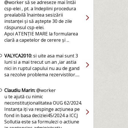
@worker să se adreseze mai întăi
csp-elei , pt. a îndeplini procedura
prealabilă înaintea sesizării
instanței și să aștepte 30 de zile
răspunsul csp-elei.
Apoi ATENȚIE MARE la formularea
clară a capetelor de cerere și ...
VALYCA2010:
si uite asa mai sunt 3
luni si a mai trecut un an ,iar astia
nici in ruptul capului nu au de gand
sa rezolve problema rezervistilor.....
Claudiu Marin:
@worker
u te ajută cu nimic
neconstituționalitatea OUG 62/2024.
Instanța iți va respinge acțiunea pe
fond in basa deciziei45/2024 a ICCJ
Sollutia este sa formulezi o actiune