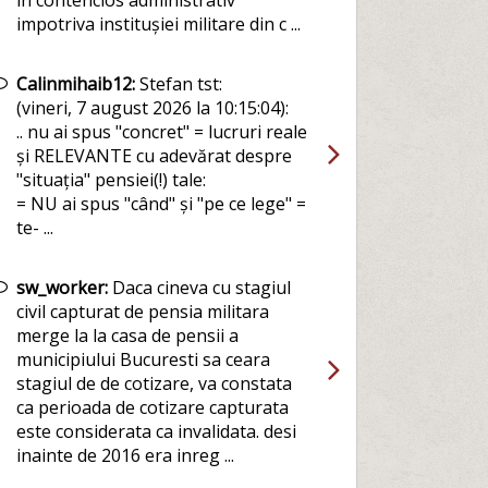
in contencios administrativ
impotriva institușiei militare din c ...
Calinmihaib12:
Stefan tst:
(vineri, 7 august 2026 la 10:15:04):
.. nu ai spus "concret" = lucruri reale
și RELEVANTE cu adevărat despre
"situația" pensiei(!) tale:
= NU ai spus "când" și "pe ce lege" =
te- ...
sw_worker:
Daca cineva cu stagiul
civil capturat de pensia militara
merge la la casa de pensii a
municipiului Bucuresti sa ceara
stagiul de de cotizare, va constata
ca perioada de cotizare capturata
este considerata ca invalidata. desi
inainte de 2016 era inreg ...