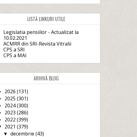
LISTĂ LINKURI UTILE
Legislatia pensiilor - Actualizat la
10.02.2021
ACMRR din SRI-Revista Vitralii
CPS a SRI
CPS a MAI
ARHIVĂ BLOG
2026
(131)
►
2025
(301)
►
2024
(300)
►
2023
(286)
►
2022
(399)
►
2021
(379)
▼
decembrie
(43)
▼