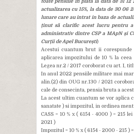
toate pensiile în plată la data de 31 
actualizarea cu 15%, la data de 30 06 
lunare care au intrat in baza de actual
ținut să clarific acest lucru pentru a
administrativ dintre CSP a MApN și Cu
Curții de Apel București
)
Acestui cuantum brut ii corespunde u
aplicarea impozitului de 10 % la ceea 
Legea nr.2 / 2017 coroborat cu art. I, tit
In anul 2022 pensiile militare mai mari
alin.(2) din OUG nr.130 / 2021 corobora
cale de consecinta, pensia bruta a acestui
La acest ultim cuantum se vor aplica ce
sanatate ) si impozitul, in ordinea ment
CASS = 10 % x ( 6154 - 4000 ) = 215 le
2021 )
Impozitul = 10 % x ( 6154 - 2000 - 215 ) =