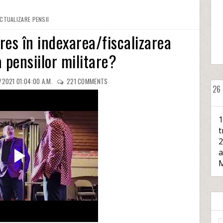
CTUALIZARE PENSII
res în indexarea/fiscalizarea
a pensiilor militare?
/2021 01:04:00 A.M.
221
COMMENTS
26
1
t
2
a
M