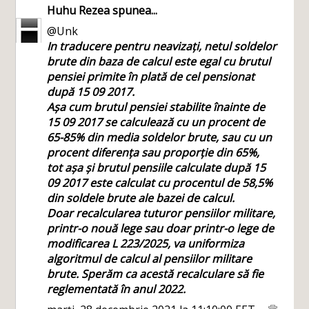
Huhu Rezea
spunea...
@Unk
In traducere pentru neavizați, netul soldelor
brute din baza de calcul este egal cu brutul
pensiei primite în plată de cel pensionat
după 15 09 2017.
Așa cum brutul pensiei stabilite înainte de
15 09 2017 se calculează cu un procent de
65-85% din media soldelor brute, sau cu un
procent diferența sau proporție din 65%,
tot așa și brutul pensiile calculate după 15
09 2017 este calculat cu procentul de 58,5%
din soldele brute ale bazei de calcul.
Doar recalcularea tuturor pensiilor militare,
printr-o nouă lege sau doar printr-o lege de
modificarea L 223/2025, va uniformiza
algoritmul de calcul al pensiilor militare
brute. Sperăm ca acestă recalculare să fie
reglementată în anul 2022.