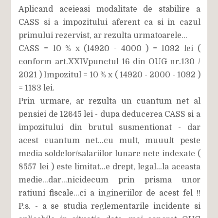
Aplicand aceieasi modalitate de stabilire a
CASS si a impozitului aferent ca si in cazul
primului rezervist, ar rezulta urmatoarele...
CASS = 10 % x (14920 - 4000 ) = 1092 lei (
conform art.XXIVpunctul 16 din OUG nr.130 /
2021 ) Impozitul = 10 % x ( 14920 - 2000 - 1092 )
= 1183 lei.
Prin urmare, ar rezulta un cuantum net al
pensiei de 12645 lei - dupa deducerea CASS si a
impozitului din brutul susmentionat - dar
acest cuantum net...cu mult, muuult peste
media soldelor/salariilor lunare nete indexate (
8557 lei ) este limitat...e drept, legal...la aceasta
medie...dar...nicidecum prin prisma unor
ratiuni fiscale...ci a ingineriilor de acest fel !!
P.s. - a se studia reglementarile incidente si