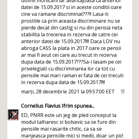
ultimii mohicani iar avantajoasa ca anterior
datei de 15.09.2017 si in aceste conditii oare
cine va ramane discriminat???!! Lasa-ti
prostiile ca prin aceasta discriminare nu se
pierde decat din castig si nu din pensia neta
stabilita la trecerea in rezerva de catre cei
anterior datei de 15.09.2017!!!! Daca LOV nu
abroga CASS la plata in 2017 oare ce pensii
ar mai fi avut cei care au trecut in rezerva
dupa data de 15.09.2017???Sa-i lasam pe cei
privelegiati cu discriminarea lor ca tot cu
pensiile mai mari raman ei fata de cei trecuti
in rezerva dupa data de 15.09.2017!!!!
marți, 28 decembrie 2021 la 09:57:00 EET
Cornelius Flavius Ifrim
spunea...
ED, PNRR este un jeg de pled conceput la
modul talharesc si bolsevic sa se fure din
pensiile mai rasarite chitic, ca sa se
manjeasca pensiile mici si medii, doar un pic!