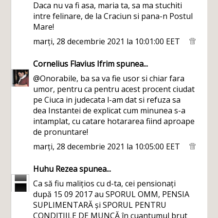
Daca nu va fi asa, maria ta, sa ma stuchiti
intre felinare, de la Craciun si pana-n Postul
Mare!
marți, 28 decembrie 2021 la 10:01:00 EET
Cornelius Flavius Ifrim
spunea...
@Onorabile, ba sa va fie usor si chiar fara
umor, pentru ca pentru acest procent ciudat
pe Ciuca in judecata l-am dat si refuza sa
dea Instantei de explicat cum minunea s-a
intamplat, cu catare hotararea fiind aproape
de pronuntare!
marți, 28 decembrie 2021 la 10:05:00 EET
Huhu Rezea
spunea...
Ca să fiu malițios cu d-ta, cei pensionați
după 15 09 2017 au SPORUL OMM, PENSIA
SUPLIMENTARĂ și SPORUL PENTRU
CONDIȚIILE DE MUNCĂ în cuantumul brut