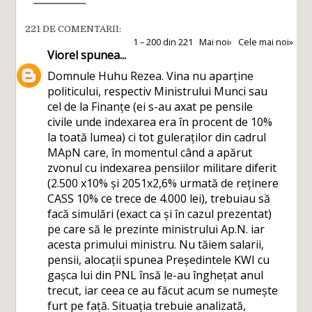
221 DE COMENTARII:
1 – 200 din 221
Mai noi›
Cele mai noi»
Viorel
spunea...
Domnule Huhu Rezea. Vina nu aparține
politicului, respectiv Ministrului Munci sau
cel de la Finanțe (ei s-au axat pe pensile
civile unde indexarea era în procent de 10%
la toată lumea) ci tot guleraților din cadrul
MApN care, în momentul când a apărut
zvonul cu indexarea pensiilor militare diferit
(2.500 x10% și 2051x2,6% urmată de reținere
CASS 10% ce trece de 4.000 lei), trebuiau să
facă simulări (exact ca și în cazul prezentat)
pe care să le prezinte ministrului Ap.N. iar
acesta primului ministru. Nu tăiem salarii,
pensii, alocații spunea Președintele KWI cu
gașca lui din PNL însă le-au înghețat anul
trecut, iar ceea ce au făcut acum se numește
furt pe față. Situația trebuie analizată,