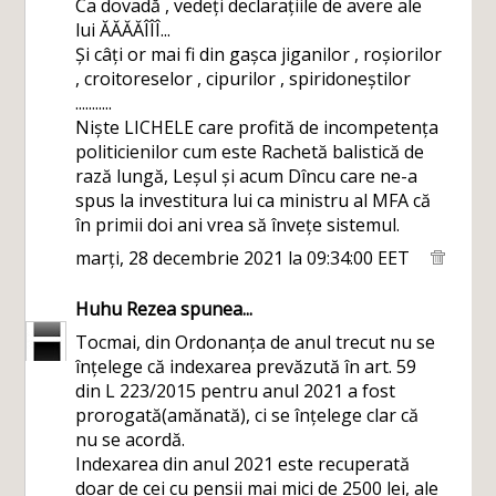
Ca dovadă , vedeți declarațiile de avere ale
lui ĂĂĂĂÎÎÎ...
Și câți or mai fi din gașca jiganilor , roșiorilor
, croitoreselor , cipurilor , spiridoneștilor
...........
Niște LICHELE care profită de incompetența
politicienilor cum este Rachetă balistică de
rază lungă, Leșul și acum Dîncu care ne-a
spus la investitura lui ca ministru al MFA că
în primii doi ani vrea să învețe sistemul.
marți, 28 decembrie 2021 la 09:34:00 EET
Huhu Rezea
spunea...
Tocmai, din Ordonanța de anul trecut nu se
înțelege că indexarea prevăzută în art. 59
din L 223/2015 pentru anul 2021 a fost
prorogată(amănată), ci se înțelege clar că
nu se acordă.
Indexarea din anul 2021 este recuperată
doar de cei cu pensii mai mici de 2500 lei, ale