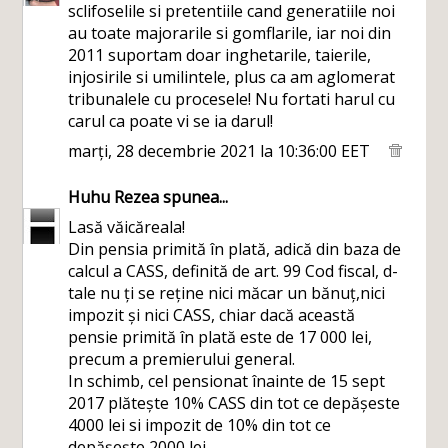
sclifoselile si pretentiile cand generatiile noi
au toate majorarile si gomflarile, iar noi din
2011 suportam doar inghetarile, taierile,
injosirile si umilintele, plus ca am aglomerat
tribunalele cu procesele! Nu fortati harul cu
carul ca poate vi se ia darul!
marți, 28 decembrie 2021 la 10:36:00 EET
Huhu Rezea
spunea...
Lasă văicăreala!
Din pensia primită în plată, adică din baza de
calcul a CASS, definită de art. 99 Cod fiscal, d-
tale nu ți se reține nici măcar un bănuț,nici
impozit și nici CASS, chiar dacă această
pensie primită în plată este de 17 000 lei,
precum a premierului general.
In schimb, cel pensionat înainte de 15 sept
2017 plătește 10% CASS din tot ce depășeste
4000 lei si impozit de 10% din tot ce
depășește 2000 lei.