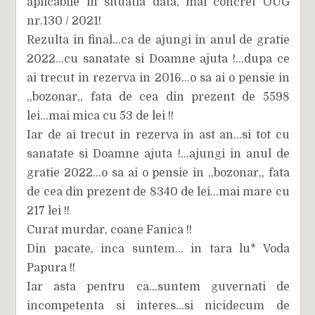
aplicabile in situatia data, mai concret OUG
nr.130 / 2021!
Rezulta in final...ca de ajungi in anul de gratie
2022...cu sanatate si Doamne ajuta !...dupa ce
ai trecut in rezerva in 2016...o sa ai o pensie in
,,bozonar,, fata de cea din prezent de 5598
lei...mai mica cu 53 de lei !!
Iar de ai trecut in rezerva in ast an...si tot cu
sanatate si Doamne ajuta !...ajungi in anul de
gratie 2022...o sa ai o pensie in ,,bozonar,, fata
de cea din prezent de 8340 de lei...mai mare cu
217 lei !!
Curat murdar, coane Fanica !!
Din pacate, inca suntem... in tara lu* Voda
Papura !!
Iar asta pentru ca...suntem guvernati de
incompetenta si interes...si nicidecum de