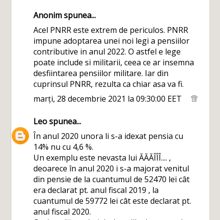
Anonim spunea...
Acel PNRR este extrem de periculos. PNRR
impune adoptarea unei noi legi a pensiilor
contributive in anul 2022. O astfel e lege
poate include si militarii, ceea ce ar insemna
desfiintarea pensiilor militare. Iar din
cuprinsul PNRR, rezulta ca chiar asa va fi.
marți, 28 decembrie 2021 la 09:30:00 EET
Leo
spunea...
În anul 2020 unora li s-a idexat pensia cu
14% nu cu 4,6 %.
Un exemplu este nevasta lui ĂĂĂÎÎÎ.... ,
deoarece în anul 2020 i s-a majorat venitul
din pensie de la cuantumul de 52470 lei cât
era declarat pt. anul fiscal 2019 , la
cuantumul de 59772 lei cât este declarat pt.
anul fiscal 2020.