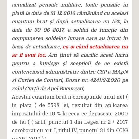
actualizat pensiile militare, toate pensiile în
plată la data de 31 12 2016 rămânând cu același
cuantum brut și după actualizarea cu 15%, la
data de 30 06 2017, a soldei de funcție din
compunerea soldelor lunare care au intrat in
baza de actualizare,
ca și când actualizarea nu
ar fi avut loc.
Am ținut să clarific acest lucru
pentru a înțelege și scepticii de ce există
contenciosul administrativ dintre CSP a MApN
și Curtea de Conturi, Dosar nr. 4241/2/2020 pe
rolul Curții de Apel București
)
Acestui cuantum brut ii corespunde unul net (
in plata ) de 5598 lei, rezultat din aplicarea
impozitului de 10 % la ceea ce depaseste 2000
de lei ( ( art.I, punctul 1 din Legea nr.2 / 2017
coroborat cu art. I, titlul IV, punctul 31 din OUG