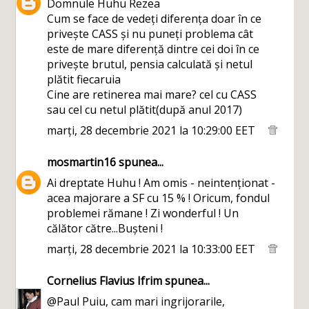
Domnule Huhu Rezea
Cum se face de vedeți diferența doar în ce
privește CASS și nu puneți problema cât
este de mare diferență dintre cei doi în ce
privește brutul, pensia calculată și netul
plătit fiecaruia
Cine are retinerea mai mare? cel cu CASS
sau cel cu netul plătit(după anul 2017)
marți, 28 decembrie 2021 la 10:29:00 EET
mosmartin16
spunea...
Ai dreptate Huhu ! Am omis - neintenționat -
acea majorare a SF cu 15 % ! Oricum, fondul
problemei rămane ! Zi wonderful ! Un
călător către...Bușteni !
marți, 28 decembrie 2021 la 10:33:00 EET
Cornelius Flavius Ifrim
spunea...
@Paul Puiu, cam mari ingrijorarile,