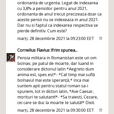
ordonanta de urgenta. Legat de indexarea
cu 3,8% a pensiilor pentru anul 2021,
ordonanta de anul trecut precizeaza doar ca
aceste pensii nu se indexeaza in anul 2021.
Dar nu si faptul ca indexarea respectiva se
pierde definitiv. Cum este?
marți, 28 decembrie 2021 la 09:23:00 EET
Cornelius Flavius Ifrim
spunea...
Pensia militara in Romanistan este un om
bolnav, pe patul de moarte, dar luand in
considerare dictonul latin *Aegreto dum
anima est, spes est*- *Cat timp mai suflă
bolnavul mai este speranță,* inca mai
suntem apti pentru statul roman sa-i
spunem, tot in dicton latin, *Ave Caesar,
morituri te salutant!*- *Sa traiesti, Cezare,
cei care se duc la moarte te salută!* Dixit.
marți, 28 decembrie 2021 la 09:30:00 EET