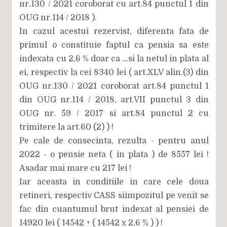
nr.130 / 2021 coroborat cu art.84 punctul 1 din
OUG nr.114 / 2018 ).
In cazul acestui rezervist, diferenta fata de
primul o constituie faptul ca pensia sa este
indexata cu 2,6 % doar ca ...si la netul in plata al
ei, respectiv la cei 8340 lei ( art.XLV alin.(3) din
OUG nr.130 / 2021 coroborat art.84 punctul 1
din OUG nr.114 / 2018, art.VII punctul 3 din
OUG nr. 59 / 2017 si art.84 punctul 2 cu
trimitere la art.60 (2) ) !
Pe cale de consecinta, rezulta - pentru anul
2022 - o pensie neta ( in plata ) de 8557 lei !
Asadar mai mare cu 217 lei !
Iar aceasta in conditiile in care cele doua
retineri, respectiv CASS siimpozitul pe venit se
fac din cuantumul brut indexat al pensiei de
14920 lei ( 14542 + ( 14542 x 2,6 % ) ) !