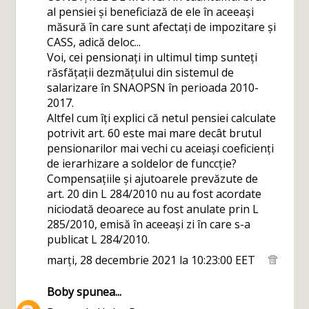
al pensiei și beneficiază de ele în aceeași
măsură în care sunt afectați de impozitare și
CASS, adică deloc...
Voi, cei pensionați in ultimul timp sunteți
răsfățații dezmățului din sistemul de
salarizare în SNAOPSN în perioada 2010-
2017.
Altfel cum îți explici că netul pensiei calculate
potrivit art. 60 este mai mare decât brutul
pensionarilor mai vechi cu aceiași coeficienți
de ierarhizare a soldelor de funccție?
Compensațiile și ajutoarele prevăzute de
art. 20 din L 284/2010 nu au fost acordate
niciodată deoarece au fost anulate prin L
285/2010, emisă în aceeași zi în care s-a
publicat L 284/2010.
marți, 28 decembrie 2021 la 10:23:00 EET
Boby
spunea...