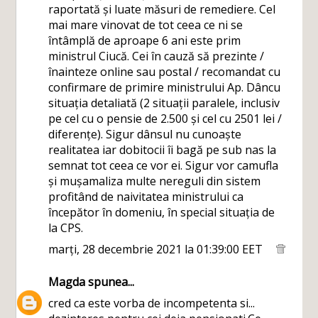
raportată și luate măsuri de remediere. Cel
mai mare vinovat de tot ceea ce ni se
întâmplă de aproape 6 ani este prim
ministrul Ciucă. Cei în cauză să prezinte /
înainteze online sau postal / recomandat cu
confirmare de primire ministrului Ap. Dâncu
situația detaliată (2 situații paralele, inclusiv
pe cel cu o pensie de 2.500 și cel cu 2501 lei /
diferențe). Sigur dânsul nu cunoaște
realitatea iar dobitocii îi bagă pe sub nas la
semnat tot ceea ce vor ei. Sigur vor camufla
și mușamaliza multe nereguli din sistem
profitând de naivitatea ministrului ca
începător în domeniu, în special situația de
la CPS.
marți, 28 decembrie 2021 la 01:39:00 EET
Magda
spunea...
cred ca este vorba de incompetenta si...