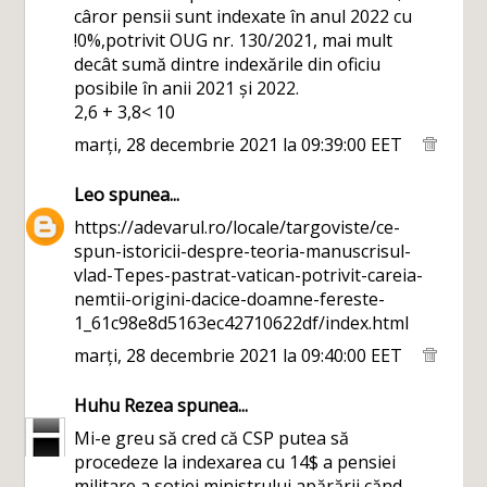
câror pensii sunt indexate în anul 2022 cu
!0%,potrivit OUG nr. 130/2021, mai mult
decât sumă dintre indexările din oficiu
posibile în anii 2021 și 2022.
2,6 + 3,8< 10
marți, 28 decembrie 2021 la 09:39:00 EET
Leo
spunea...
https://adevarul.ro/locale/targoviste/ce-
spun-istoricii-despre-teoria-manuscrisul-
vlad-Tepes-pastrat-vatican-potrivit-careia-
nemtii-origini-dacice-doamne-fereste-
1_61c98e8d5163ec42710622df/index.html
marți, 28 decembrie 2021 la 09:40:00 EET
Huhu Rezea
spunea...
Mi-e greu să cred că CSP putea să
procedeze la indexarea cu 14$ a pensiei
militare a soției ministrului apărării cănd