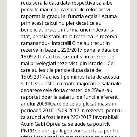
reusisera la data data respectiva sa aibe
pensiile mai mari ca salariile celor activi
raportat la gradul si functia egala!!! Acuma
prin acest calcul nu pier decat ce au
beneficiat practic in urma unei indexari si
atat, pensia stabilita la trecerea in rezerva
ramanandu-i intacta!!!! Cine au trecut in
rezerva in baza L 223/2017 pana la data de
15.09.2017 au fost si sunt si in prezent cei
mai privelegiati rezervisti din istorie!!!! Cei
care au iesit la pensie dupa data de
15.09.2017 au iesit pe minus fata de acestia
si toti stiu asta, cu toate majorarile salariale
deoarece cele doua cresteri de 25% s-au
raportat doar la salariul de functie aferent
anului 2009!!!Oare de ce au plecat masiv in
perioada 2016-15.09.2017 in rezerva, pentru
ca atunci a fost legea 223/2017 favorabila!!!
Acum Gabi Oprea ca se aude ca potrivit
PNRR se abroga legea vor sa o faca pentru