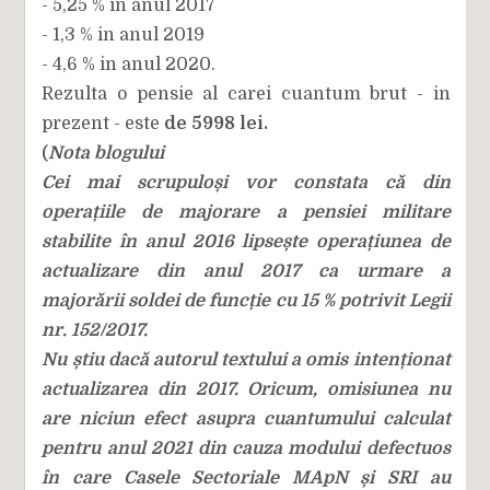
- 5,25 % in anul 2017
- 1,3 % in anul 2019
- 4,6 % in anul 2020.
Rezulta o pensie al carei cuantum brut - in
prezent - este
de 5998 lei.
Nota blogului
(
Cei mai scrupuloși vor constata că din
operațiile de majorare a pensiei militare
stabilite în anul 2016 lipsește operațiunea de
actualizare din anul 2017 ca urmare a
majorării soldei de funcție cu 15 % potrivit Legii
nr. 152/2017.
Nu știu dacă autorul textului a omis intenționat
actualizarea din 2017. Oricum, omisiunea nu
are niciun efect asupra cuantumului calculat
pentru anul 2021 din cauza modului defectuos
în care Casele Sectoriale MApN și SRI au