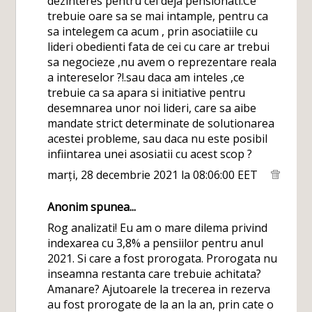
dezinteres pentru cei deja pensionati.Ce
trebuie oare sa se mai intample, pentru ca
sa intelegem ca acum , prin asociatiile cu
lideri obedienti fata de cei cu care ar trebui
sa negocieze ,nu avem o reprezentare reala
a intereselor ?!.sau daca am inteles ,ce
trebuie ca sa apara si initiative pentru
desemnarea unor noi lideri, care sa aibe
mandate strict determinate de solutionarea
acestei probleme, sau daca nu este posibil
infiintarea unei asosiatii cu acest scop ?
marți, 28 decembrie 2021 la 08:06:00 EET
Anonim spunea...
Rog analizati! Eu am o mare dilema privind
indexarea cu 3,8% a pensiilor pentru anul
2021. Si care a fost prorogata. Prorogata nu
inseamna restanta care trebuie achitata?
Amanare? Ajutoarele la trecerea in rezerva
au fost prorogate de la an la an, prin cate o