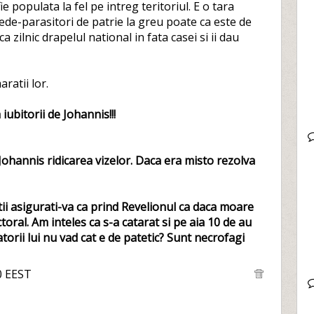
 populata la fel pe intreg teritoriul. E o tara
ede-parasitori de patrie la greu poate ca este de
 zilnic drapelul national in fata casei si ii dau
aratii lor.
ubitorii de Johannis!!!
Johannis ridicarea vizelor. Daca era misto rezolva
etii asigurati-va ca prind Revelionul ca daca moare
toral. Am inteles ca s-a catarat si pe aia 10 de au
torii lui nu vad cat e de patetic? Sunt necrofagi
0 EEST