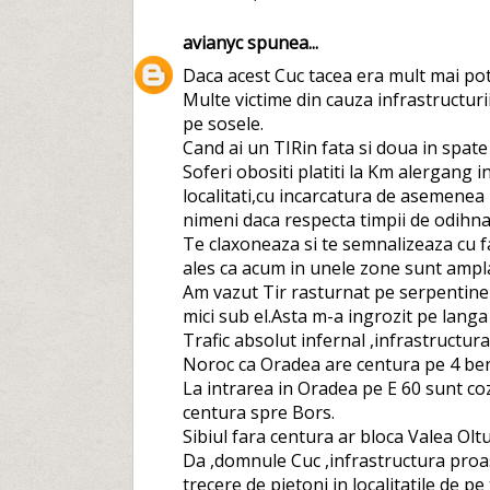
avianyc
spunea...
Daca acest Cuc tacea era mult mai potr
Multe victime din cauza infrastructurii 
pe sosele.
Cand ai un TIRin fata si doua in spate 
Soferi obositi platiti la Km alergang i
localitati,cu incarcatura de asemenea 
nimeni daca respecta timpii de odihna
Te claxoneaza si te semnalizeaza cu far
ales ca acum in unele zone sunt ampla
Am vazut Tir rasturnat pe serpentine
mici sub el.Asta m-a ingrozit pe langa 
Trafic absolut infernal ,infrastructura
Noroc ca Oradea are centura pe 4 benzi 
La intrarea in Oradea pe E 60 sunt coz
centura spre Bors.
Sibiul fara centura ar bloca Valea Oltu
Da ,domnule Cuc ,infrastructura proas
trecere de pietoni in localitatile de pe