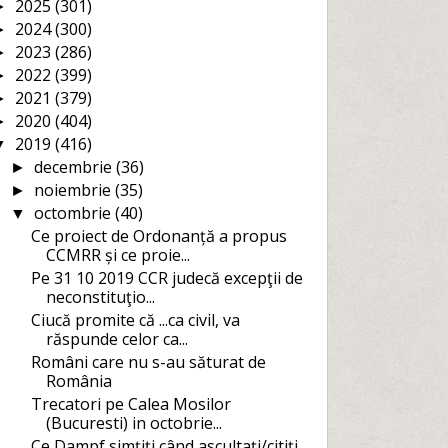
2025
(301)
►
2024
(300)
►
2023
(286)
►
2022
(399)
►
2021
(379)
►
2020
(404)
►
2019
(416)
▼
decembrie
(36)
►
noiembrie
(35)
►
octombrie
(40)
▼
Ce proiect de Ordonanță a propus
CCMRR și ce proie...
Pe 31 10 2019 CCR judecă excepţii de
neconstituţio...
Ciucă promite că ...ca civil, va
răspunde celor ca...
Români care nu s-au săturat de
România
Trecatori pe Calea Mosilor
(Bucuresti) in octobrie...
Ce Dampf simțiți când ascultaţi/citiți