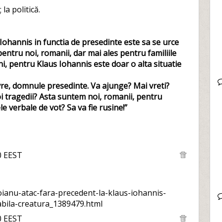
la politică.
 Iohannis in functia de presedinte este sa se urce
pentru noi, romanii, dar mai ales pentru familiile
ni, pentru Klaus Iohannis este doar o alta situatie
avre, domnule presedinte. Va ajunge? Mai vreti?
 noi tragedii? Asta suntem noi, romanii, pentru
 verbale de vot? Sa va fie rusine!”
0 EEST
-oianu-atac-fara-precedent-la-klaus-iohannis-
abila-creatura_1389479.html
0 EEST