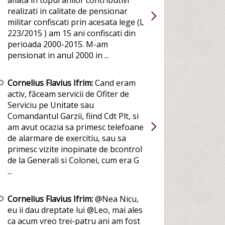
aflata in topul anilor contributivi
realizati in calitate de pensionar
militar confiscati prin acesata lege (L
223/2015 ) am 15 ani confiscati din
perioada 2000-2015. M-am
pensionat in anul 2000 in ...
Cornelius Flavius Ifrim:
Cand eram
activ, făceam servicii de Ofiter de
Serviciu pe Unitate sau
Comandantul Garzii, fiind Cdt Plt, si
am avut ocazia sa primesc telefoane
de alarmare de exercitiu, sau sa
primesc vizite inopinate de bcontrol
de la Generali si Colonei, cum era G
...
Cornelius Flavius Ifrim:
@Nea Nicu,
eu ii dau dreptate lui @Leo, mai ales
ca acum vreo trei-patru ani am fost