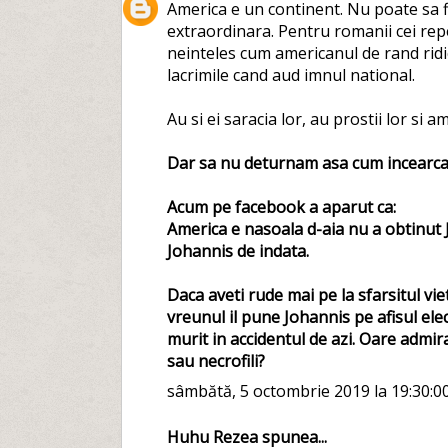
America e un continent. Nu poate sa fie
extraordinara. Pentru romanii cei rep
neinteles cum americanul de rand ridica
lacrimile cand aud imnul national.
Au si ei saracia lor, au prostii lor si am
Dar sa nu deturnam asa cum incearca i
Acum pe facebook a aparut ca:
America e nasoala d-aia nu a obtinut 
Johannis de indata.
Daca aveti rude mai pe la sfarsitul vi
vreunul il pune Johannis pe afisul elec
murit in accidentul de azi. Oare admira
sau necrofili?
sâmbătă, 5 octombrie 2019 la 19:30:0
Huhu Rezea
spunea...