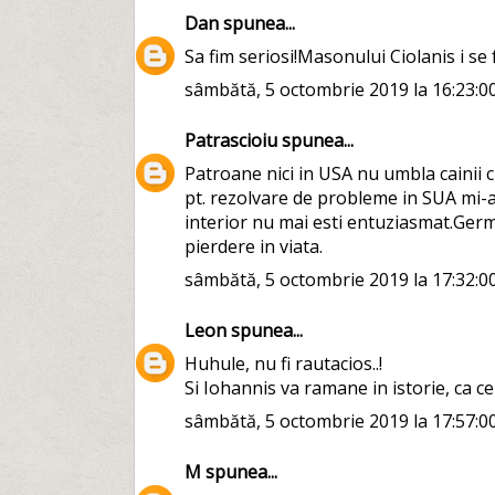
Dan
spunea...
Sa fim seriosi!Masonului Ciolanis i se f
sâmbătă, 5 octombrie 2019 la 16:23:0
Patrascioiu
spunea...
Patroane nici in USA nu umbla cainii 
pt. rezolvare de probleme in SUA mi-a 
interior nu mai esti entuziasmat.Germ
pierdere in viata.
sâmbătă, 5 octombrie 2019 la 17:32:0
Leon
spunea...
Huhule, nu fi rautacios..!
Si Iohannis va ramane in istorie, ca c
sâmbătă, 5 octombrie 2019 la 17:57:0
M
spunea...