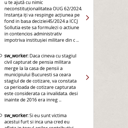
u te ajută cu nimic
neconstituționalitatea OUG 62/2024.
Instanța iți va respinge acțiunea pe
fond in basa deciziei45/2024 a ICCJ
Sollutia este sa formulezi o actiune
in contencios administrativ
impotriva institușiei militare din c ...
sw_worker:
Daca cineva cu stagiul
civil capturat de pensia militara
merge la la casa de pensii a
municipiului Bucuresti sa ceara
stagiul de de cotizare, va constata
ca perioada de cotizare capturata
este considerata ca invalidata. desi
inainte de 2016 era inreg ...
sw_worker:
Si eu sunt victima
acestui furt si inca una cred eu