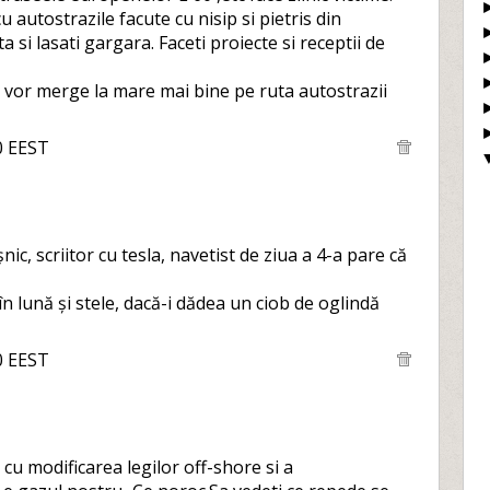
u autostrazile facute cu nisip si pietris din
 si lasati gargara. Faceti proiecte si receptii de
 vor merge la mare mai bine pe ruta autostrazii
0 EEST
ic, scriitor cu tesla, navetist de ziua a 4-a pare că
n lună și stele, dacă-i dădea un ciob de oglindă
0 EEST
cu modificarea legilor off-shore si a