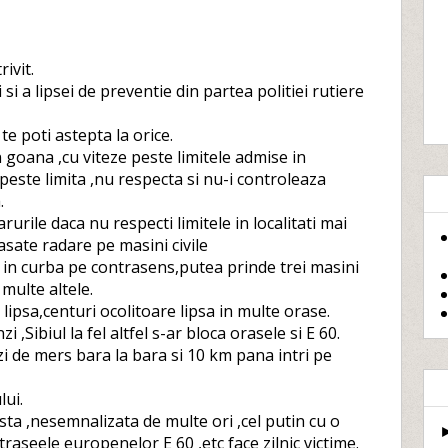
ivit.
si a lipsei de preventie din partea politiei rutiere
te poti astepta la orice.
n goana ,cu viteze peste limitele admise in
peste limita ,nu respecta si nu-i controleaza
.
urile daca nu respecti limitele in localitati mai
sate radare pe masini civile
 in curba pe contrasens,putea prinde trei masini
multe altele.
 lipsa,centuri ocolitoare lipsa in multe orase.
,Sibiul la fel altfel s-ar bloca orasele si E 60.
i de mers bara la bara si 10 km pana intri pe
lui.
ta ,nesemnalizata de multe ori ,cel putin cu o
 traseele europenelor E 60 ,etc face zilnic victime.