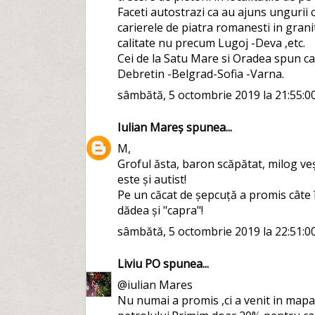
Faceti autostrazi ca au ajuns ungurii c
carierele de piatra romanesti in granita
calitate nu precum Lugoj -Deva ,etc.
Cei de la Satu Mare si Oradea spun ca
Debretin -Belgrad-Sofia -Varna.
sâmbătă, 5 octombrie 2019 la 21:55:0
Iulian Mareș
spunea...
M,
Groful ăsta, baron scăpătat, milog veșn
este și autist!
Pe un căcat de șepcuță a promis câte î
dădea și "capra"!
sâmbătă, 5 octombrie 2019 la 22:51:0
Liviu PO
spunea...
@iulian Mares
Nu numai a promis ,ci a venit in mapa 