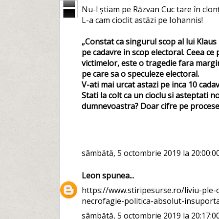
Nu-l știam pe Răzvan Cuc tare în clonț 
L-a cam cioclit astăzi pe Iohannis!
„Constat ca singurul scop al lui Klaus
pe cadavre in scop electoral. Ceea ce 
victimelor, este o tragedie fara margi
pe care sa o speculeze electoral.
V-ati mai urcat astazi pe inca 10 cad
Stati la colt ca un cioclu si asteptati
dumnevoastra? Doar cifre pe procesele
sâmbătă, 5 octombrie 2019 la 20:00:0
Leon
spunea...
https://www.stiripesurse.ro/liviu-ple
necrofagie-politica-absolut-insuport
sâmbătă, 5 octombrie 2019 la 20:17:0