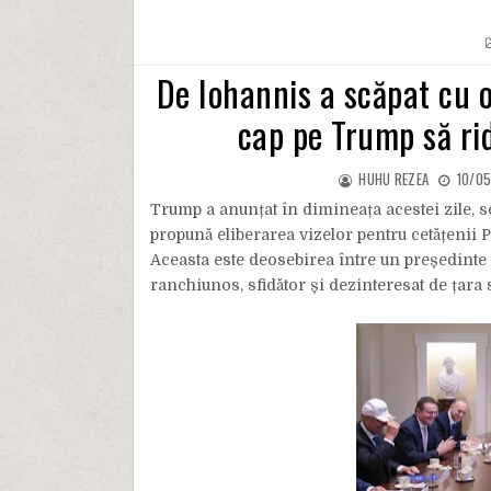
De Iohannis a scăpat cu o
cap pe Trump să rid
HUHU REZEA
10/05
Trump a anunțat în dimineața acestei zile, se
propună eliberarea vizelor pentru cetățenii P
Aceasta este deosebirea între un președinte b
ranchiunos, sfidător și dezinteresat de țara 