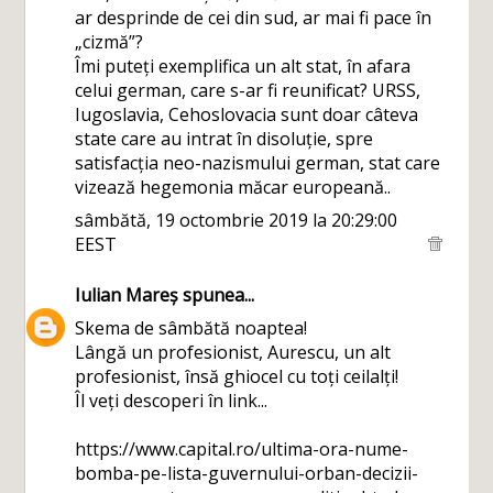
ar desprinde de cei din sud, ar mai fi pace în
„cizmă”?
Îmi puteți exemplifica un alt stat, în afara
celui german, care s-ar fi reunificat? URSS,
Iugoslavia, Cehoslovacia sunt doar câteva
state care au intrat în disoluție, spre
satisfacția neo-nazismului german, stat care
vizează hegemonia măcar europeană..
sâmbătă, 19 octombrie 2019 la 20:29:00
EEST
Iulian Mareș
spunea...
Skema de sâmbătă noaptea!
Lângă un profesionist, Aurescu, un alt
profesionist, însă ghiocel cu toți ceilalți!
Îl veți descoperi în link...
https://www.capital.ro/ultima-ora-nume-
bomba-pe-lista-guvernului-orban-decizii-