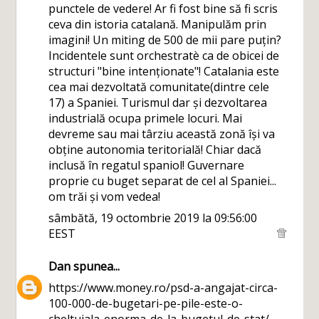
punctele de vedere! Ar fi fost bine să fi scris
ceva din istoria catalană. Manipulăm prin
imagini! Un miting de 500 de mii pare puțin?
Incidentele sunt orchestratè ca de obicei de
structuri "bine intenționate"! Catalania este
cea mai dezvoltată comunitate(dintre cele
17) a Spaniei. Turismul dar și dezvoltarea
industrială ocupa primele locuri. Mai
devreme sau mai târziu această zonă își va
obține autonomia teritorială! Chiar dacă
inclusă în regatul spaniol! Guvernare
proprie cu buget separat de cel al Spaniei...
om trăi și vom vedea!
sâmbătă, 19 octombrie 2019 la 09:56:00
EEST
Dan
spunea...
https://www.money.ro/psd-a-angajat-circa-
100-000-de-bugetari-pe-pile-este-o-