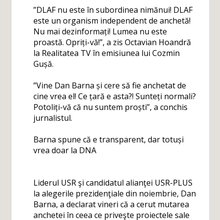
”DLAF nu este în subordinea nimănui! DLAF
este un organism independent de anchetă!
Nu mai dezinformați! Lumea nu este
proastă. Opriți-vă!”, a zis Octavian Hoandră
la Realitatea TV în emisiunea lui Cozmin
Gușă.
”Vine Dan Barna și cere să fie anchetat de
cine vrea el! Ce țară e asta?! Sunteți normali?
Potoliți-vă că nu suntem proști”, a conchis
jurnalistul.
Barna spune că e transparent, dar totuși
vrea doar la DNA
Liderul USR şi candidatul alianţei USR-PLUS
la alegerile prezidenţiale din noiembrie, Dan
Barna, a declarat vineri că a cerut mutarea
anchetei în ceea ce priveşte proiectele sale