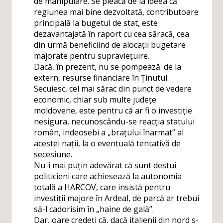
de manipulare. Se pleacă de la ideea că
regiunea mai bine dezvoltată, contributoare
principală la bugetul de stat, este
dezavantajată în raport cu cea săracă, cea
din urmă beneficiind de alocații bugetare
majorate pentru supraviețuire.
Dacă, în prezent, nu se pompează. de la
extern, resurse financiare în Ținutul
Secuiesc, cel mai sărac din punct de vedere
economic, chiar sub multe județe
moldovene, este pentru că ar fi o investiție
nesigura, necunoscându-se reacția statului
român, indeosebi a „brațului înarmat” al
acestei nații, la o eventuală tentativă de
secesiune.
Nu-i mai puțin adevărat că sunt destui
politicieni care achiesează la autonomia
totală a HARCOV, care insistă pentru
investiții majore în Ardeal, de parcă ar trebui
să-l cadorisim în „haine de gală”.
Dar, oare credeți că, dacă italienii din nord s-