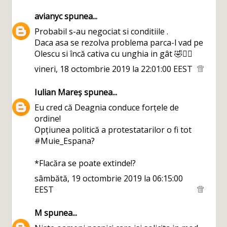
avianyc
spunea...
Probabil s-au negociat si conditiile .
Daca asa se rezolva problema parca-l vad pe
Olescu si încă cativa cu unghia in gât 🤣🙋‍♂️
vineri, 18 octombrie 2019 la 22:01:00 EEST
Iulian Mareș
spunea...
Eu cred că Deagnia conduce forțele de
ordine!
Opțiunea politică a protestatarilor o fi tot
#Muie_Espana?
*Flacăra se poate extinde!?
sâmbătă, 19 octombrie 2019 la 06:15:00
EEST
M
spunea...