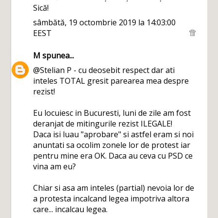
Sică!
sâmbătă, 19 octombrie 2019 la 14:03:00
EEST
M
spunea...
@Stelian P - cu deosebit respect dar ati
inteles TOTAL gresit parearea mea despre
rezist!
Eu locuiesc in Bucuresti, luni de zile am fost
deranjat de mitingurile rezist ILEGALE!
Daca isi luau "aprobare" si astfel eram si noi
anuntati sa ocolim zonele lor de protest iar
pentru mine era OK. Daca au ceva cu PSD ce
vina am eu?
Chiar si asa am inteles (partial) nevoia lor de
a protesta incalcand legea impotriva altora
care... incalcau legea.