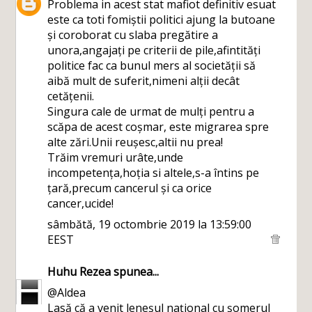
Problema in acest stat mafiot definitiv esuat
este ca toti fomiștii politici ajung la butoane
și coroborat cu slaba pregătire a
unora,angajați pe criterii de pile,afintități
politice fac ca bunul mers al societății să
aibă mult de suferit,nimeni alții decât
cetățenii.
Singura cale de urmat de mulți pentru a
scăpa de acest coșmar, este migrarea spre
alte zări.Unii reușesc,altii nu prea!
Trăim vremuri urâte,unde
incompetența,hoția si altele,s-a întins pe
țară,precum cancerul și ca orice
cancer,ucide!
sâmbătă, 19 octombrie 2019 la 13:59:00
EEST
Huhu Rezea
spunea...
@Aldea
Lasă că a venit leneșul național cu șomerul