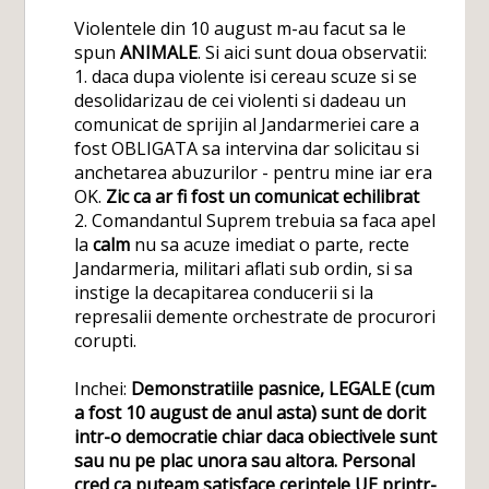
Violentele din 10 august m-au facut sa le
spun
ANIMALE
. Si aici sunt doua observatii:
1. daca dupa violente isi cereau scuze si se
desolidarizau de cei violenti si dadeau un
comunicat de sprijin al Jandarmeriei care a
fost OBLIGATA sa intervina dar solicitau si
anchetarea abuzurilor - pentru mine iar era
OK.
Zic ca ar fi fost un comunicat echilibrat
2. Comandantul Suprem trebuia sa faca apel
la
calm
nu sa acuze imediat o parte, recte
Jandarmeria, militari aflati sub ordin, si sa
instige la decapitarea conducerii si la
represalii demente orchestrate de procurori
corupti.
Inchei:
Demonstratiile pasnice, LEGALE (cum
a fost 10 august de anul asta) sunt de dorit
intr-o democratie chiar daca obiectivele sunt
sau nu pe plac unora sau altora. Personal
cred ca puteam satisface cerintele UE printr-