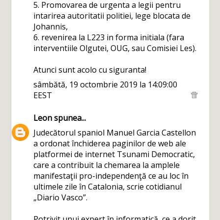
5. Promovarea de urgenta a legii pentru
intarirea autoritatii politiei, lege blocata de
Johannis,
6. revenirea la L223 in forma initiala (fara
interventiile Olgutei, OUG, sau Comisiei Les).
Atunci sunt acolo cu siguranta!
sâmbătă, 19 octombrie 2019 la 14:09:00
EEST
Leon
spunea...
Judecătorul spaniol Manuel Garcia Castellon
a ordonat închiderea paginilor de web ale
platformei de internet Tsunami Democratic,
care a contribuit la chemarea la amplele
manifestaţii pro-independenţă ce au loc în
ultimele zile în Catalonia, scrie cotidianul
„Diario Vasco”.
Potrivit unui expert în informatică, ce a dorit