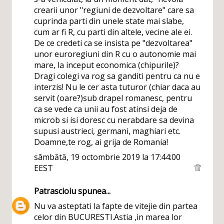
crearii unor "regiuni de dezvoltare" care sa
cuprinda parti din unele state mai slabe,
cum ar fi R, cu parti din altele, vecine ale ei.
De ce credeti ca se insista pe "dezvoltarea"
unor euroregiuni din R cu o autonomie mai
mare, la inceput economica (chipurile)?
Dragi colegi va rog sa ganditi pentru ca nu e
interzis! Nu le cer asta tuturor (chiar daca au
servit (oare?)sub drapel romanesc, pentru
ca se vede ca unii au fost atinsi deja de
microb si isi doresc cu nerabdare sa devina
supusi austrieci, germani, maghiari etc.
Doamne,te rog, ai grija de Romania!
sâmbătă, 19 octombrie 2019 la 17:44:00
EEST
Patrascioiu
spunea...
Nu va asteptati la fapte de vitejie din partea
celor din BUCURESTI.Astia ,in marea lor