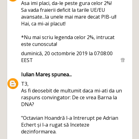
Asa imi placi, da-le peste gura celor 2%!
Sa vada fraierii deficit la tarile UE/EU
avansate...la unele mai mare decat PIB-ul!
Hai, ca mi-ai placut!
*Nu mai scriu legenda celor 2%, intrucat
este cunoscuta!
duminică, 20 octombrie 2019 la 07:08:00
EEST
Iulian Mareș
spunea...
T3,
As fi deosebit de multumit daca mi-ati da un
raspuns convingator: De ce vrea Barna la
DNA?
"Octavian Hoandră l-a întrerupt pe Adrian
Echert și l-a rugat să înceteze
dezinformarea.