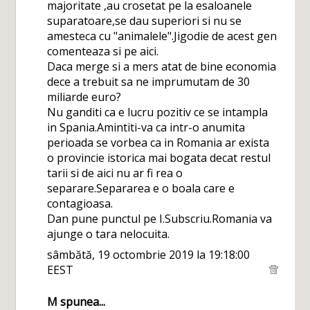
majoritate ,au crosetat pe la esaloanele
suparatoare,se dau superiori si nu se
amesteca cu "animalele".Jigodie de acest gen
comenteaza si pe aici.
Daca merge si a mers atat de bine economia
dece a trebuit sa ne imprumutam de 30
miliarde euro?
Nu ganditi ca e lucru pozitiv ce se intampla
in Spania.Amintiti-va ca intr-o anumita
perioada se vorbea ca in Romania ar exista
o provincie istorica mai bogata decat restul
tarii si de aici nu ar fi rea o
separare.Separarea e o boala care e
contagioasa.
Dan pune punctul pe I.Subscriu.Romania va
ajunge o tara nelocuita.
sâmbătă, 19 octombrie 2019 la 19:18:00
EEST
M
spunea...