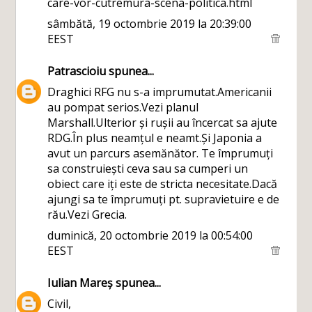
care-vor-cutremura-scena-politica.html
sâmbătă, 19 octombrie 2019 la 20:39:00
EEST
Patrascioiu
spunea...
Draghici RFG nu s-a imprumutat.Americanii
au pompat serios.Vezi planul
Marshall.Ulterior și rușii au încercat sa ajute
RDG.În plus neamțul e neamt.Și Japonia a
avut un parcurs asemănător. Te împrumuți
sa construiești ceva sau sa cumperi un
obiect care iți este de stricta necesitate.Dacă
ajungi sa te împrumuți pt. supravietuire e de
rău.Vezi Grecia.
duminică, 20 octombrie 2019 la 00:54:00
EEST
Iulian Mareș
spunea...
Civil,