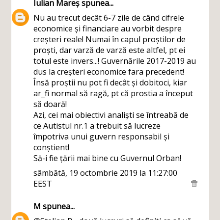
Iulian Mareș
spunea...
Nu au trecut decât 6-7 zile de când cifrele
economice și financiare au vorbit despre
creșteri reale! Numai în capul proștilor de
proști, dar varză de varză este altfel, pt ei
totul este invers...! Guvernările 2017-2019 au
dus la creșteri economice fara precedent!
Însă proștii nu pot fi decât și dobitoci, kiar
ar_fi normal să ragă, pt că prostia a început
să doară!
Azi, cei mai obiectivi analiști se întreabă de
ce Autistul nr.1 a trebuit să lucreze
împotriva unui guvern responsabil și
conștient!
Să-i fie țării mai bine cu Guvernul Orban!
sâmbătă, 19 octombrie 2019 la 11:27:00
EEST
M
spunea...