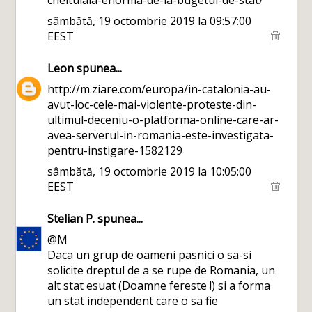
cheltuiala-enorma-de-la-bugetul-de-stat/
sâmbătă, 19 octombrie 2019 la 09:57:00
EEST
Leon
spunea...
http://m.ziare.com/europa/in-catalonia-au-
avut-loc-cele-mai-violente-proteste-din-
ultimul-deceniu-o-platforma-online-care-ar-
avea-serverul-in-romania-este-investigata-
pentru-instigare-1582129
sâmbătă, 19 octombrie 2019 la 10:05:00
EEST
Stelian P.
spunea...
@M
Daca un grup de oameni pasnici o sa-si
solicite dreptul de a se rupe de Romania, un
alt stat esuat (Doamne fereste !) si a forma
un stat independent care o sa fie