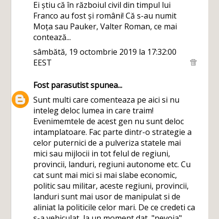
Ei știu că în războiul civil din timpul lui
Franco au fost și români! Că s-au numit
Moța sau Pauker, Valter Roman, ce mai
contează...
sâmbătă, 19 octombrie 2019 la 17:32:00
EEST
Fost parasutist
spunea...
Sunt multi care comenteaza pe aici si nu
inteleg deloc lumea in care traim!
Evenimemtele de acest gen nu sunt deloc
intamplatoare. Fac parte dintr-o strategie a
celor puternici de a pulveriza statele mai
mici sau mijlocii in tot felul de regiuni,
provincii, landuri, regiuni autonome etc. Cu
cat sunt mai mici si mai slabe economic,
politic sau militar, aceste regiuni, provincii,
landuri sunt mai usor de manipulat si de
aliniat la politicile celor mari. De ce credeti ca
s-a vehiculat, la un moment dat, "nevoia"