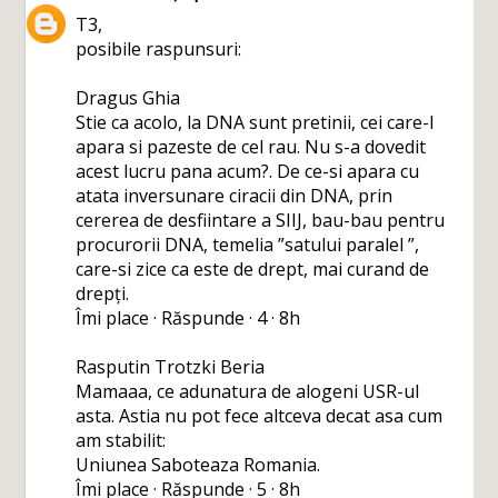
T3,
posibile raspunsuri:
Dragus Ghia
Stie ca acolo, la DNA sunt pretinii, cei care-l
apara si pazeste de cel rau. Nu s-a dovedit
acest lucru pana acum?. De ce-si apara cu
atata inversunare ciracii din DNA, prin
cererea de desfiintare a SIIJ, bau-bau pentru
procurorii DNA, temelia ”satului paralel ”,
care-si zice ca este de drept, mai curand de
drepți.
Îmi place · Răspunde · 4 · 8h
Rasputin Trotzki Beria
Mamaaa, ce adunatura de alogeni USR-ul
asta. Astia nu pot fece altceva decat asa cum
am stabilit:
Uniunea Saboteaza Romania.
Îmi place · Răspunde · 5 · 8h