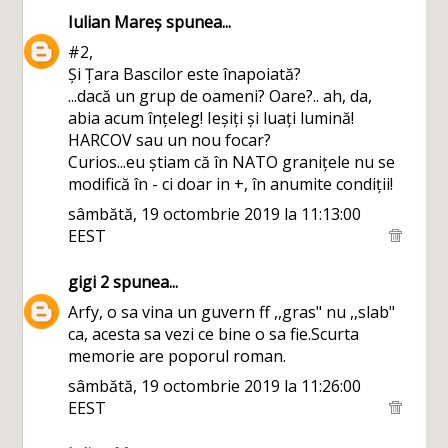
Iulian Mareș
spunea...
#2,
Și Țara Bascilor este înapoiată?
...dacă un grup de oameni? Oare?.. ah, da,
abia acum înțeleg! Ieșiți și luați lumină!
HARCOV sau un nou focar?
Curios...eu știam că în NATO granițele nu se
modifică în - ci doar in +, în anumite condiții!
sâmbătă, 19 octombrie 2019 la 11:13:00
EEST
gigi 2
spunea...
Arfy, o sa vina un guvern ff ,,gras" nu ,,slab"
ca, acesta sa vezi ce bine o sa fie.Scurta
memorie are poporul roman.
sâmbătă, 19 octombrie 2019 la 11:26:00
EEST