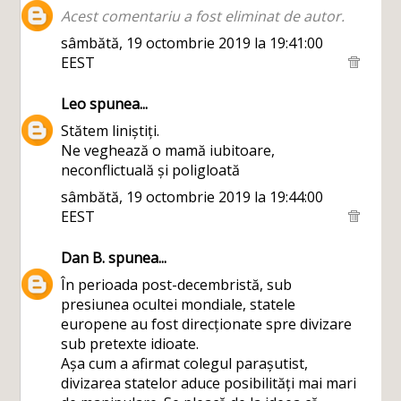
Acest comentariu a fost eliminat de autor.
sâmbătă, 19 octombrie 2019 la 19:41:00
EEST
Leo
spunea...
Stătem liniștiți.
Ne veghează o mamă iubitoare,
neconflictuală și poligloată
sâmbătă, 19 octombrie 2019 la 19:44:00
EEST
Dan B.
spunea...
În perioada post-decembristă, sub
presiunea ocultei mondiale, statele
europene au fost direcționate spre divizare
sub pretexte idioate.
Așa cum a afirmat colegul parașutist,
divizarea statelor aduce posibilități mai mari