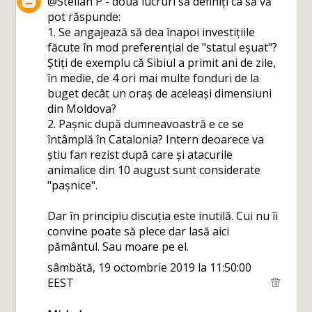
@Stelian P - două lucruri să definiți ca să vă
pot răspunde:
1. Se angajează să dea înapoi investițiile
făcute în mod preferențial de "statul eșuat"?
Știți de exemplu că Sibiul a primit ani de zile,
în medie, de 4 ori mai multe fonduri de la
buget decât un oraș de aceleași dimensiuni
din Moldova?
2. Pașnic după dumneavoastră e ce se
întâmplă în Catalonia? Intern deoarece va
știu fan rezist după care și atacurile
animalice din 10 august sunt considerate
"pașnice".
Dar în principiu discuția este inutilă. Cui nu îi
convine poate să plece dar lasă aici
pământul. Sau moare pe el.
sâmbătă, 19 octombrie 2019 la 11:50:00
EEST