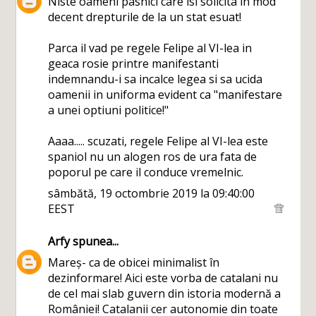
Niste oameni pasnici care isi solicita in mod
decent drepturile de la un stat esuat!
Parca il vad pe regele Felipe al VI-lea in
geaca rosie printre manifestanti
indemnandu-i sa incalce legea si sa ucida
oamenii in uniforma evident ca "manifestare
a unei optiuni politice!"
Aaaa..... scuzati, regele Felipe al VI-lea este
spaniol nu un alogen ros de ura fata de
poporul pe care il conduce vremelnic.
sâmbătă, 19 octombrie 2019 la 09:40:00
EEST
Arfy
spunea...
Mareș- ca de obicei minimalist în
dezinformare! Aici este vorba de catalani nu
de cel mai slab guvern din istoria modernă a
României! Catalanii cer autonomie din toate