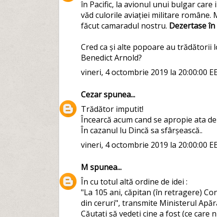
în Pacific, la avionul unui bulgar ca
văd culorile aviației militare române
făcut camaradul nostru.
Dezertase în 
Cred ca și alte popoare au trădătorii 
Benedict Arnold?
vineri, 4 octombrie 2019 la 20:00:00 E
Cezar
spunea...
Trădător imputit!
Încearcă acum cand se apropie ata de ta
În cazanul lu Dincă sa sfârșească..
vineri, 4 octombrie 2019 la 20:00:00 E
M
spunea...
În cu totul altă ordine de idei :
"La 105 ani, căpitan (în retragere) C
din ceruri", transmite Ministerul Apăr
Căutați să vedeți cine a fost (ce care 