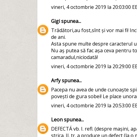
vineri, 4 octombrie 2019 la 20:03:00 E
Gigi
spunea...
Trădători,au fost,sînt și vor mai fi! I
de ani.
Asta spune multe despre caracterul un
Nu aș putea să fac așa ceva pentru toț
camaradul,niciodată!
vineri, 4 octombrie 2019 la 20:29:00 E
Arfy
spunea...
Pacepa nu avea de unde cunoaște spion
povești de gura sobei! Le place unora s
vineri, 4 octombrie 2019 la 20:53:00 E
Leon
spunea...
DEFECTÁ vb. I. refl. (despre mașini, ap
strica. II. tr. a produce un defect (la o m