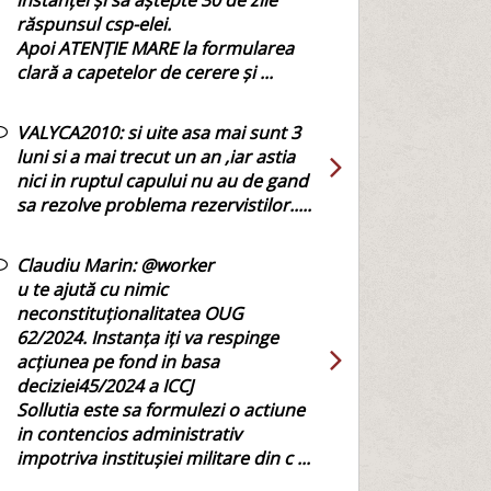
instanței și să aștepte 30 de zile
răspunsul csp-elei.
Apoi ATENȚIE MARE la formularea
clară a capetelor de cerere și ...
VALYCA2010:
si uite asa mai sunt 3
luni si a mai trecut un an ,iar astia
nici in ruptul capului nu au de gand
sa rezolve problema rezervistilor.....
Claudiu Marin:
@worker
u te ajută cu nimic
neconstituționalitatea OUG
62/2024. Instanța iți va respinge
acțiunea pe fond in basa
deciziei45/2024 a ICCJ
Sollutia este sa formulezi o actiune
in contencios administrativ
impotriva institușiei militare din c ...