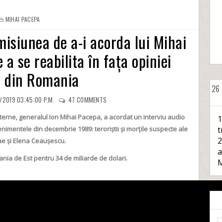
MIHAI PACEPA
misiunea de a-i acorda lui Mihai
 a se reabilita în fața opiniei
e din Romania
26
/2019 03:45:00 P.M.
47
COMMENTS
Externe, generalul Ion Mihai Pacepa, a acordat un interviu audio
1
enimentele din decembrie 1989: teroriștii și morțile suspecte ale
t
2
lae și Elena Ceaușescu.
a
ia de Est pentru 34 de miliarde de dolari.
M