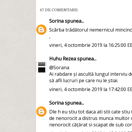
47 DE COMENTARII:
Sorina
spunea...
Scârba trădătorul nemernicul mincin
,
vineri, 4 octombrie 2019 la 16:25:00 E
Huhu Rezea
spunea...
@Sorana
Ai rabdare și ascultă lungul interviu d
să afli lucruri pe care nu le știai.
vineri, 4 octombrie 2019 la 17:42:00 E
Sorina
spunea...
Dle h eu stiu tot daca ati stii cate sti
de nenorocit a distrus munca multor o
nenorocit cățărat si scapat de sub co