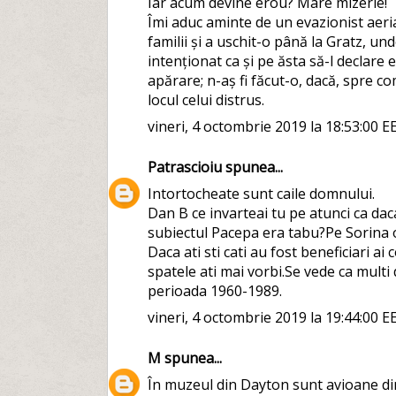
Iar acum devine erou? Mare mizerie!
Îmi aduc aminte de un evazionist aeri
familii și a uschit-o până la Gratz, und
intenționat ca și pe ăsta să-l declare
apărare; n-aș fi făcut-o, dacă, spre co
locul celui distrus.
vineri, 4 octombrie 2019 la 18:53:00 E
Patrascioiu
spunea...
Intortocheate sunt caile domnului.
Dan B ce invarteai tu pe atunci ca da
subiectul Pacepa era tabu?Pe Sorina o 
Daca ati sti cati au fost beneficiari a
spatele ati mai vorbi.Se vede ca multi d
perioada 1960-1989.
vineri, 4 octombrie 2019 la 19:44:00 E
M
spunea...
În muzeul din Dayton sunt avioane di