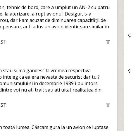
an, tehnic de bord, care a umplut un AN-2 cu patru
e, la aterizare, a rupt avionul. Desigur, s-a
 erou, dar l-am acuzat de diminuarea capacității de
mpensare, ar fi adus un avion identic sau similar în
EST
ca stau si ma gandesc la vremea respectiva
inteleg ca ea era nevasta de securist dar tu ?
i comunismului si in decembrie 1989 i-au intors
intre voi nu ati trait sau ati uitat realitatea din
EST
n toată lumea. Căscam gura la un avion ce luptase