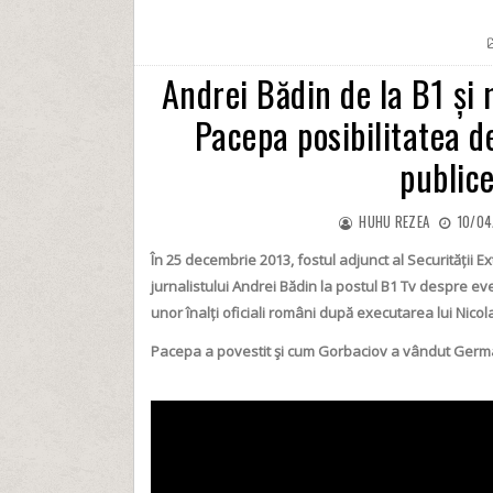
Andrei Bădin de la B1 și 
Pacepa posibilitatea de
public
HUHU REZEA
10/04
În 25 decembrie 2013, fostul adjunct al Securității 
jurnalistului Andrei Bădin la postul B1 Tv despre ev
unor înalți oficiali români după executarea lui Nico
Pacepa a povestit şi cum Gorbaciov a vândut German