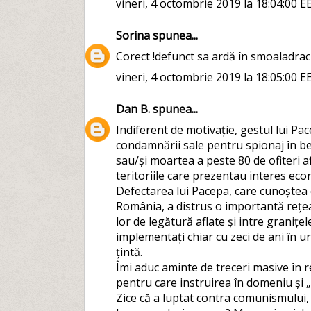
vineri, 4 octombrie 2019 la 18:04:00 E
Sorina
spunea...
Corect !defunct sa ardă în smoaladrac
vineri, 4 octombrie 2019 la 18:05:00 E
Dan B.
spunea...
Indiferent de motivație, gestul lui Pac
condamnării sale pentru spionaj în ben
sau/și moartea a peste 80 de ofiteri afla
teritoriile care prezentau interes ec
Defectarea lui Pacepa, care cunoștea c
România, a distrus o importantă rețea
lor de legătură aflate și intre granițele
implementați chiar cu zeci de ani în u
țintă.
Îmi aduc aminte de treceri masive în r
pentru care instruirea în domeniu și 
Zice că a luptat contra comunismului, c