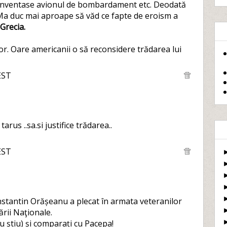
re inventase avionul de bombardament etc. Deodată
. Ma duc mai aproape să văd ce fapte de eroism a
Grecia.
lor. Oare americanii o să reconsidere trădarea lui
EST
rus ..sa.si justifice trădarea..
EST
onstantin Orășeanu a plecat în armata veteranilor
ării Naţionale.
nu știu) și comparați cu Pacepa!