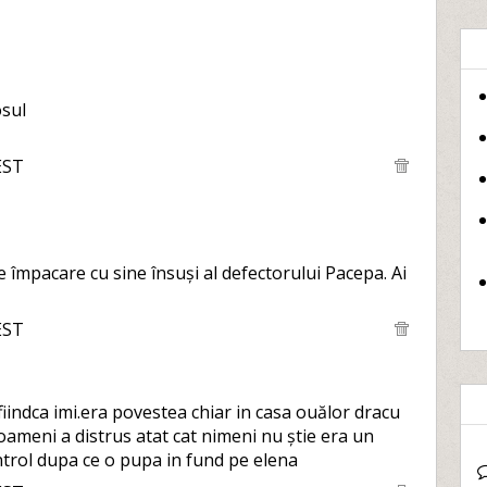
osul
EST
e împacare cu sine însuși al defectorului Pacepa. Ai
EST
u fiindca imi.era povestea chiar in casa ouălor dracu
ameni a distrus atat cat nimeni nu știe era un
ntrol dupa ce o pupa in fund pe elena