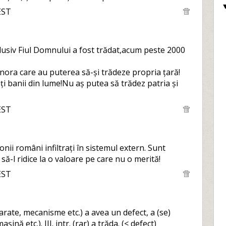
EST
nclusiv Fiul Domnului a fost trădat,acum peste 2000
ora care au puterea să-și trădeze propria țară!
i banii din lume!Nu aș putea să trădez patria și
EST
ii români infiltrați în sistemul extern. Sunt
ă-l ridice la o valoare pe care nu o merită!
EST
arate, mecanisme etc.) a avea un defect, a (se)
așină etc.). III. intr. (rar) a trăda. (< defect)