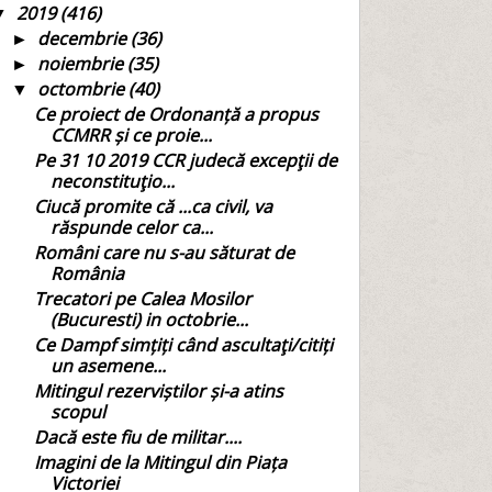
2019
(416)
▼
decembrie
(36)
►
noiembrie
(35)
►
octombrie
(40)
▼
Ce proiect de Ordonanță a propus
CCMRR și ce proie...
Pe 31 10 2019 CCR judecă excepţii de
neconstituţio...
Ciucă promite că ...ca civil, va
răspunde celor ca...
Români care nu s-au săturat de
România
Trecatori pe Calea Mosilor
(Bucuresti) in octobrie...
Ce Dampf simțiți când ascultaţi/citiți
un asemene...
Mitingul rezerviștilor și-a atins
scopul
Dacă este fiu de militar....
Imagini de la Mitingul din Piața
Victoriei