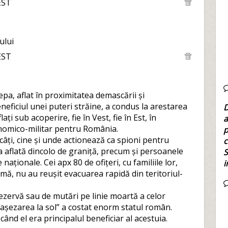
EST
ului
EST
epa, aflat în proximitatea demascării și
eficiul unei puteri străine, a condus la arestarea
D
ți sub acoperire, fie în Vest, fie în Est, în
a
onomico-militar pentru România.
p
âți, cine și unde actionează ca spioni pentru
c
 aflată dincolo de graniță, precum și persoanele
S
 naționale. Cei apx 80 de ofițeri, cu familiile lor,
i
rmă, nu au reușit evacuarea rapidă din teritoriul-
ezervă sau de mutări pe linie moartă a celor
„așezarea la sol” a costat enorm statul român.
ând el era principalul beneficiar al acestuia.