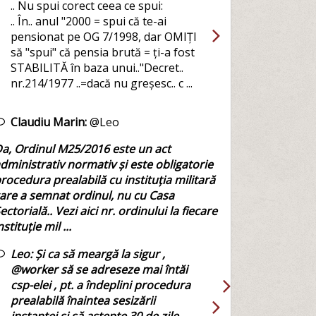
.. Nu spui corect ceea ce spui:
.. În.. anul "2000 = spui că te-ai
pensionat pe OG 7/1998, dar OMIȚI
să "spui" că pensia brută = ți-a fost
STABILITĂ în baza unui.."Decret..
nr.214/1977 ..=dacă nu greșesc.. c ...
Claudiu Marin:
@Leo
a, Ordinul M25/2016 este un act
dministrativ normativ și este obligatorie
rocedura prealabilă cu instituția militară
are a semnat ordinul, nu cu Casa
ectorială.. Vezi aici nr. ordinului la fiecare
nstituție mil ...
Leo:
Și ca să meargă la sigur ,
@worker să se adreseze mai întăi
csp-elei , pt. a îndeplini procedura
prealabilă înaintea sesizării