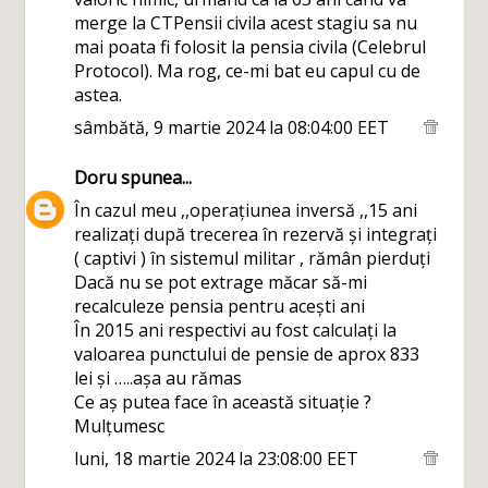
merge la CTPensii civila acest stagiu sa nu
mai poata fi folosit la pensia civila (Celebrul
Protocol). Ma rog, ce-mi bat eu capul cu de
astea.
sâmbătă, 9 martie 2024 la 08:04:00 EET
Doru
spunea...
În cazul meu ,,operațiunea inversă ,,15 ani
realizați după trecerea în rezervă și integrați
( captivi ) în sistemul militar , rămân pierduți
Dacă nu se pot extrage măcar să-mi
recalculeze pensia pentru acești ani
În 2015 ani respectivi au fost calculați la
valoarea punctului de pensie de aprox 833
lei și …..așa au rămas
Ce aș putea face în această situație ?
Mulțumesc
luni, 18 martie 2024 la 23:08:00 EET