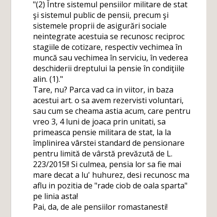
"(2) Între sistemul pensiilor militare de stat
şi sistemul public de pensii, precum şi
sistemele proprii de asigurări sociale
neintegrate acestuia se recunosc reciproc
stagiile de cotizare, respectiv vechimea în
muncă sau vechimea în serviciu, în vederea
deschiderii dreptului la pensie în condiţiile
alin. (1)."
Tare, nu? Parca vad ca in viitor, in baza
acestui art. o sa avem rezervisti voluntari,
sau cum se cheama astia acum, care pentru
vreo 3, 4 luni de joaca prin unitati, sa
primeasca pensie militara de stat, la la
împlinirea vârstei standard de pensionare
pentru limită de vârstă prevăzută de L.
223/2015!! Si culmea, pensia lor sa fie mai
mare decat a lu' huhurez, desi recunosc ma
aflu in pozitia de "rade ciob de oala sparta"
pe linia asta!
Pai, da, de ale pensiilor romastanesti!