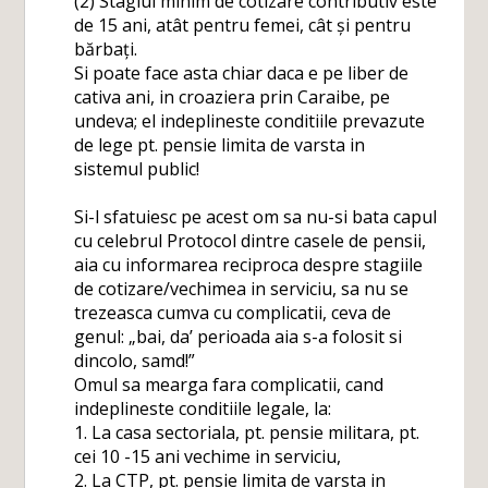
(2) Stagiul minim de cotizare contributiv este
de 15 ani, atât pentru femei, cât și pentru
bărbați.
Si poate face asta chiar daca e pe liber de
cativa ani, in croaziera prin Caraibe, pe
undeva; el indeplineste conditiile prevazute
de lege pt. pensie limita de varsta in
sistemul public!
Si-l sfatuiesc pe acest om sa nu-si bata capul
cu celebrul Protocol dintre casele de pensii,
aia cu informarea reciproca despre stagiile
de cotizare/vechimea in serviciu, sa nu se
trezeasca cumva cu complicatii, ceva de
genul: „bai, da’ perioada aia s-a folosit si
dincolo, samd!”
Omul sa mearga fara complicatii, cand
indeplineste conditiile legale, la:
1. La casa sectoriala, pt. pensie militara, pt.
cei 10 -15 ani vechime in serviciu,
2. La CTP, pt. pensie limita de varsta in