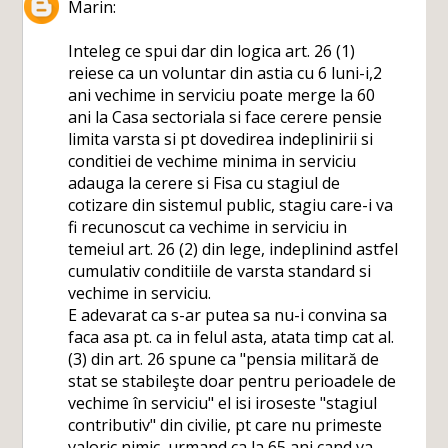
Marin:
Inteleg ce spui dar din logica art. 26 (1)
reiese ca un voluntar din astia cu 6 luni-i,2
ani vechime in serviciu poate merge la 60
ani la Casa sectoriala si face cerere pensie
limita varsta si pt dovedirea indeplinirii si
conditiei de vechime minima in serviciu
adauga la cerere si Fisa cu stagiul de
cotizare din sistemul public, stagiu care-i va
fi recunoscut ca vechime in serviciu in
temeiul art. 26 (2) din lege, indeplinind astfel
cumulativ conditiile de varsta standard si
vechime in serviciu.
E adevarat ca s-ar putea sa nu-i convina sa
faca asa pt. ca in felul asta, atata timp cat al.
(3) din art. 26 spune ca "pensia militară de
stat se stabileşte doar pentru perioadele de
vechime în serviciu" el isi iroseste "stagiul
contributiv" din civilie, pt care nu primeste
valoric nimic, urmand ca la 65 ani cand va