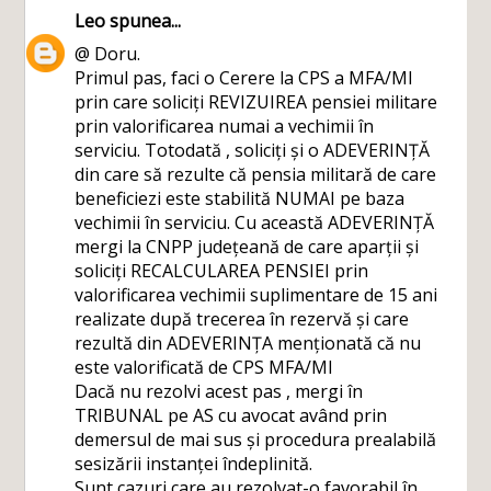
Leo
spunea...
@ Doru.
Primul pas, faci o Cerere la CPS a MFA/MI
prin care soliciți REVIZUIREA pensiei militare
prin valorificarea numai a vechimii în
serviciu. Totodată , soliciți și o ADEVERINȚĂ
din care să rezulte că pensia militară de care
beneficiezi este stabilită NUMAI pe baza
vechimii în serviciu. Cu această ADEVERINȚĂ
mergi la CNPP județeană de care aparții și
soliciți RECALCULAREA PENSIEI prin
valorificarea vechimii suplimentare de 15 ani
realizate după trecerea în rezervă și care
rezultă din ADEVERINȚA menționată că nu
este valorificată de CPS MFA/MI
Dacă nu rezolvi acest pas , mergi în
TRIBUNAL pe AS cu avocat având prin
demersul de mai sus și procedura prealabilă
sesizării instanței îndeplinită.
Sunt cazuri care au rezolvat-o favorabil în