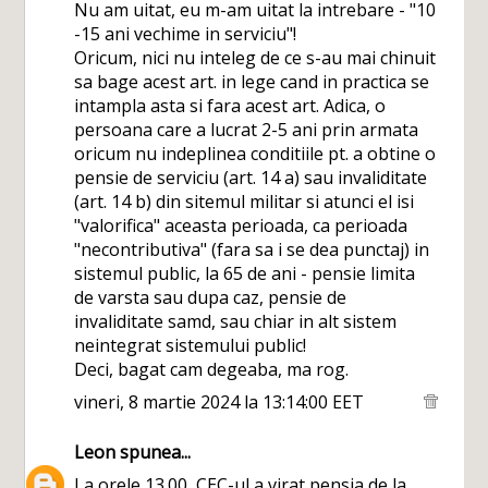
Nu am uitat, eu m-am uitat la intrebare - "10
-15 ani vechime in serviciu"!
Oricum, nici nu inteleg de ce s-au mai chinuit
sa bage acest art. in lege cand in practica se
intampla asta si fara acest art. Adica, o
persoana care a lucrat 2-5 ani prin armata
oricum nu indeplinea conditiile pt. a obtine o
pensie de serviciu (art. 14 a) sau invaliditate
(art. 14 b) din sitemul militar si atunci el isi
"valorifica" aceasta perioada, ca perioada
"necontributiva" (fara sa i se dea punctaj) in
sistemul public, la 65 de ani - pensie limita
de varsta sau dupa caz, pensie de
invaliditate samd, sau chiar in alt sistem
neintegrat sistemului public!
Deci, bagat cam degeaba, ma rog.
vineri, 8 martie 2024 la 13:14:00 EET
Leon
spunea...
La orele 13.00, CEC-ul a virat pensia de la