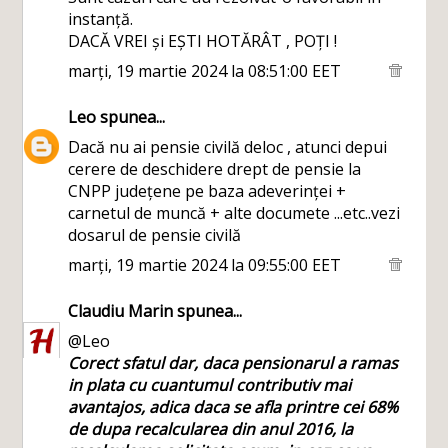
instanță.
DACĂ VREI și EȘTI HOTĂRÂT , POȚI !
marți, 19 martie 2024 la 08:51:00 EET
Leo
spunea...
Dacă nu ai pensie civilă deloc , atunci depui
cerere de deschidere drept de pensie la
CNPP județene pe baza adeverinței +
carnetul de muncă + alte documete ...etc..vezi
dosarul de pensie civilă
marți, 19 martie 2024 la 09:55:00 EET
Claudiu Marin
spunea...
@Leo
Corect sfatul dar, daca pensionarul a ramas
in plata cu cuantumul contributiv mai
avantajos, adica daca se afla printre cei 68%
de dupa recalcularea din anul 2016, la