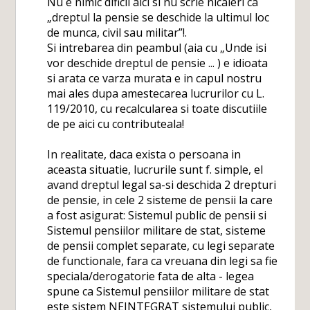
Nu e nimic dificil aici si nu scrie nicaieri ca
„dreptul la pensie se deschide la ultimul loc
de munca, civil sau militar”!.
Si intrebarea din peambul (aia cu „Unde isi
vor deschide dreptul de pensie ... ) e idioata
si arata ce varza murata e in capul nostru
mai ales dupa amestecarea lucrurilor cu L.
119/2010, cu recalcularea si toate discutiile
de pe aici cu contributeala!
In realitate, daca exista o persoana in
aceasta situatie, lucrurile sunt f. simple, el
avand dreptul legal sa-si deschida 2 drepturi
de pensie, in cele 2 sisteme de pensii la care
a fost asigurat: Sistemul public de pensii si
Sistemul pensiilor militare de stat, sisteme
de pensii complet separate, cu legi separate
de functionale, fara ca vreuana din legi sa fie
speciala/derogatorie fata de alta - legea
spune ca Sistemul pensiilor militare de stat
este sistem NEINTEGRAT sistemului public,