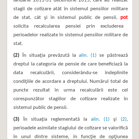
ianuarie 2011-31 decembrie 2015, care au realizat
stagii de cotizare atât în sistemul pensiilor militare
de stat, cât şi în sistemul public de pensii,
pot
solicita recalcularea pensiei prin excluderea
perioadelor realizate în sistemul pensiilor militare de
stat.
(2)
În situaţia prevăzută la
alin. (1)
se păstrează
dreptul la categoria de pensie de care beneficiază la
data recalculării, considerându-se îndeplinite
condiţiile de acordare a dreptului. Numărul total de
puncte rezultat în urma recalculării este cel
corespunzător stagiilor de cotizare realizate în
sistemul public de pensii.
(3)
În situaţia reglementată la
alin. (1)
şi
(2)
,
perioadele asimilate stagiului de cotizare se valorifică
în unul dintre sisteme, în funcţie de opţiunea